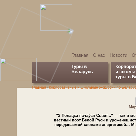
Главная
О нас
Новости
О
Туры в
Корпора
Беларусь
и школь
туры в Б
Главная
/
Кор­по­ра­тив­ные и школьные экс­кур­сии по Бе­ла­ру­
Мар
"З По­лац­ка па­чаўся Сь­вет..." — так в ме­т
вест­ный по­эт Бе­лой Ру­си и уро­же­нец ис­т
пе­ре­да­ва­е­мой сло­ва­ми энер­ге­ти­кой… 