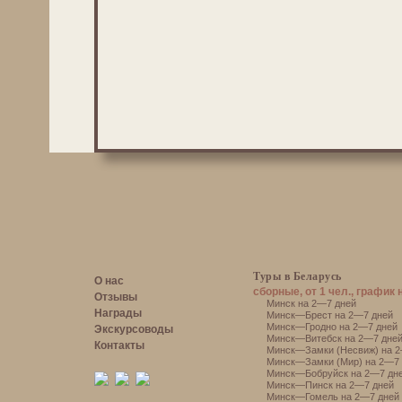
Туры в Беларусь
О нас
сборные, от 1 чел., график 
Отзывы
Минск на 2—7 дней
Награды
Минск—Брест на 2—7 дней
Минск—Гродно на 2—7 дней
Экскурсоводы
Минск—Витебск на 2—7 дне
Контакты
Минск—Замки (Несвиж) на 2
Минск—Замки (Мир) на 2—7 
Минск—Бобруйск на 2—7 дн
Минск—Пинск на 2—7 дней
Минск—Гомель на 2—7 дней