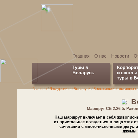
Главная
О нас
Новости
О
Туры в
Корпора
Беларусь
и школь
туры в Б
Главная
/
Экскурсии по Бе­ла­ру­си
/
Воложинские гостинцы к 
В
Марш­рут СБ-2.26.5: Рак
Наш маршрут вклю­ча­ет в се­бя жи­во­пис­ны
ит при­сталь­нее вгля­деть­ся в ли­ца этих 
со­че­та­нии с мно­го­чис­лен­ны­ми де­
джемы —