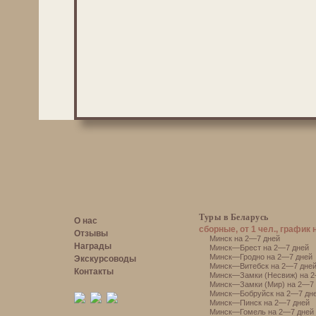
Туры в Беларусь
О нас
сборные, от 1 чел., график 
Отзывы
Минск на 2—7 дней
Награды
Минск—Брест на 2—7 дней
Минск—Гродно на 2—7 дней
Экскурсоводы
Минск—Витебск на 2—7 дне
Контакты
Минск—Замки (Несвиж) на 2
Минск—Замки (Мир) на 2—7 
Минск—Бобруйск на 2—7 дн
Минск—Пинск на 2—7 дней
Минск—Гомель на 2—7 дней