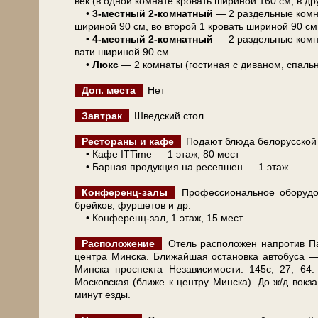
век (в одной ком­на­те кро­вать ши­ри­ной 160 см, в д
•
3-местный 2-комнатный
— 2 раз­дель­ные ком­н
ши­ри­ной 90 см, во вто­рой 1 кро­вать ши­ри­ной 90 см
•
4-местный 2-комнатный
— 2 раз­дель­ные ком­н
ва­ти ши­ри­ной 90 см
•
Люкс
— 2 ком­на­ты (го­сти­ная с ди­ва­ном, спаль
Доп. ме­ста
Нет
Завтрак
Шведский стол
Рестораны и ка­фе
Подают блю­да бе­ло­рус­ской и
• Кафе ITTime — 1 этаж, 80 мест
• Барная продукция на ресепшен — 1 этаж
Конференц-залы
Профессиональное оборудовани
брейков, фуршетов и др.
• Конференц-зал, 1 этаж, 15 мест
Расположение
Отель рас­по­ло­жен на­про­тив Па
цен­тра Мин­ска. Ближайшая оста­нов­ка ав­то­бу­са — "
Мин­ска про­спек­та Не­за­ви­си­мо­сти: 145с, 27, 
Московская (ближе к цен­тру Мин­ска). До ж/д вок­
ми­нут ез­ды.