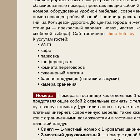
сблокированные но­ме­ра, пред­став­ля­ю­щие со­бой 
но­ме­ра обо­ру­до­ва­ны удобной ме­бе­лью, со­вре­ме
но­мер осна­щен рабочей зоной. Го­сти­ни­ца рас­по­ло
гий, за Кольцевой до­ро­гой. До цен­тра го­ро­да и же­
сти­ни­цы — пре­крас­ный вариант: новая, чистая,
свободой выбора)! Сайт го­сти­ни­цы
ittime-hotel.by
.
К услугам го­стей:
• Wi-Fi
• ка­фе
• парковка
• конференц-зал
• ком­на­та переговоров
• сувенирный ма­га­зин
• барная продукция (напитки и за­кус­ки)
• ка­ме­ра хра­не­ния
Номера
Номера в го­сти­ни­це как от­дель­ные 
пред­став­ля­ю­щие со­бой 2 от­дель­ные ком­на­ты с 
ную ван­ную ком­на­ту (душ или ванна) с туалетными пр
плат­ный интернет, со­вре­мен­ную ме­бель; так­же ка
ков с ограниченными возможностями в гостинце есть 2
ни­че­ский пандус.
•
Сингл
— 1-местный но­мер с 1 кро­ва­тью ши­ри­
•
2-местный двух­ком­нат­ный
— но­мер с одной б