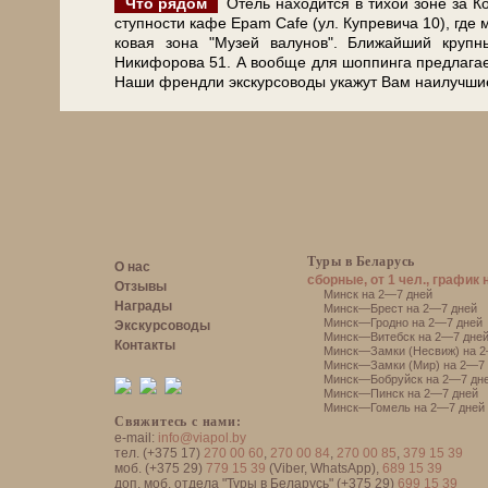
Что ря­дом
Отель на­хо­дит­ся в тихой зоне за Кол
ступ­но­сти ка­фе Epam Cafe (ул. Купревича 10), где 
ко­вая зона "Музей валунов". Ближайший круп­ный
Никифорова 51. А во­об­ще для шоппинга предлагаем ма­
Наши френдли экс­кур­со­во­ды укажут Вам наилучшие
Туры в Беларусь
О нас
сборные, от 1 чел., график 
Отзывы
Минск на 2—7 дней
Награды
Минск—Брест на 2—7 дней
Минск—Гродно на 2—7 дней
Экскурсоводы
Минск—Витебск на 2—7 дне
Контакты
Минск—Замки (Несвиж) на 2
Минск—Замки (Мир) на 2—7 
Минск—Бобруйск на 2—7 дн
Минск—Пинск на 2—7 дней
Минск—Гомель на 2—7 дней
Свяжитесь с нами:
e-mail:
info@viapol.by
тел. (+375 17)
270 00 60
,
270 00 84
,
270 00 85
,
379 15 39
моб. (+375 29)
779 15 39
(Viber, WhatsApp),
689 15 39
доп. моб. отдела "Туры в Беларусь" (+375 29)
699 15 39