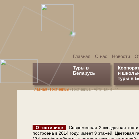
Главная
О нас
Новости
О
Туры в
Корпора
Беларусь
и школь
туры в Б
Главная
/
Гостиницы
/
Гостиница «Айти Тайм» **
О го­сти­ни­це
Современная 2-звездочная гостиниц
по­стро­е­на в 2014 го­ду, име­ет 9 эта­жей. Цветовая
134 комфортабельных но­ме­ра раз­ных категорий: 