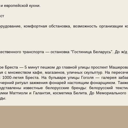
 ев­ро­пей­ской кух­ни.
ст
ование, комфортная об­ста­нов­ка, воз­мож­ность ор­га­ни­за­ции 
венного транс­пор­та — оста­нов­ка "Го­сти­ни­ца Бе­ла­русь". До ж/д
н­тре Бре­ста — 5 ми­нут пеш­ком до глав­ной ули­цы про­спект Машеров
ая с мно­же­ством ка­фе, ма­га­зи­нов, улич­ных скульп­тур. На пересе
­ник 1000-летия Бре­ста. На бульваре ули­цы Го­го­ля — га­ле­рея заб
ечерний ритуал за­жже­ния фонарей на­сто­я­щим фо­нар­щи­ком. Такж
став­ле­ны из­вест­ные бе­ло­рус­ские брен­ды: бе­ло­рус­ский текст
сумки Маттиоли и Галантэя, косметика Белита. До Мемориального 
­ды.