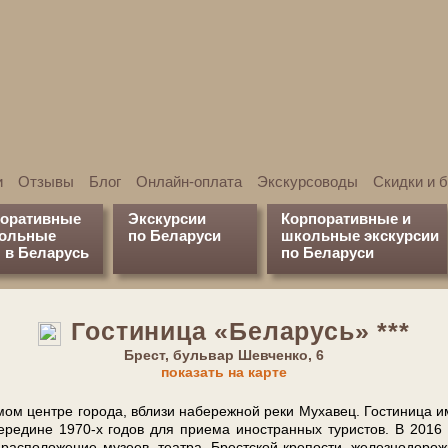
и
Отзывы
Блог
Онлайн-оплата
Экскурсоводы
Скидки и 
поративные
Экскурсии
Корпоративные и
кольные
по Беларуси
школьные экскурсии
 в Беларусь
по Беларуси
Го­сти­ни­ца «Бе­ла­русь» ***
Брест, буль­вар Шев­чен­ко, 6
показать на кар­те
­мом цен­тре го­ро­да, вбли­зи на­бе­реж­ной ре­ки Му­ха­вец. Го­сти­ни­ца и
се­ре­ди­не 1970-х го­дов для при­е­ма ино­стран­ных ту­ри­стов. В 2016 
с­по­ло­же­ние му­зеев, те­ат­ра, Брест­ской кре­по­сти, же­лез­но­до­рож­