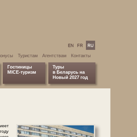
EN
FR
RU
бонусы
Туристам
Агентствам
Контакты
Гостиницы
Туры
MICE-туризм
в Беларусь на
Новый 2027 год
ме­ет
го­ду
но­го