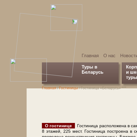
Главная
О нас
Новост
Туры в
Кор
Беларусь
и ш
туры
Главная
/
Гостиницы
/
Гостиница «Беларусь» ***
О го­сти­ни­це
Го­сти­ни­ца рас­по­ло­же­на в са
8 эта­жей, 225 мест. Го­сти­ни­ца по­стро­е­на в 
про­ве­де­на реконструкция го­сти­ни­цы. Близкое ра