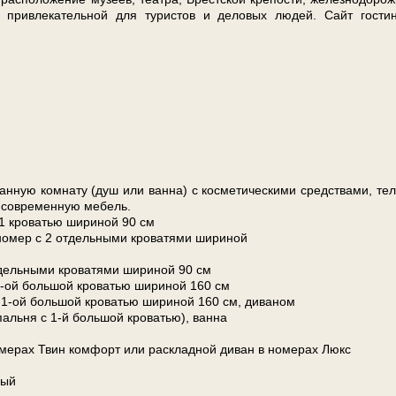
ее привлекательной для ту­ри­стов и деловых лю­дей. Сайт го­сти­
н­ную ком­на­ту (душ или ванна) с кос­ме­ти­че­ски­ми средствами, те­л
, со­вре­мен­ную ме­бель.
кро­ва­тью ши­ри­ной 90 см
мер с 2 отдельными кро­ва­тя­ми ши­ри­ной
ельными кро­ва­тя­ми ши­ри­ной 90 см
й боль­шой кро­ва­тью ши­ри­ной 160 см
ой боль­шой кро­ва­тью ши­ри­ной 160 см, ди­ва­ном
спаль­ня с 1-й боль­шой кро­ва­тью), ванна
­ме­рах Твин ком­форт или раскладной ди­ван в но­ме­рах Люкс
ный