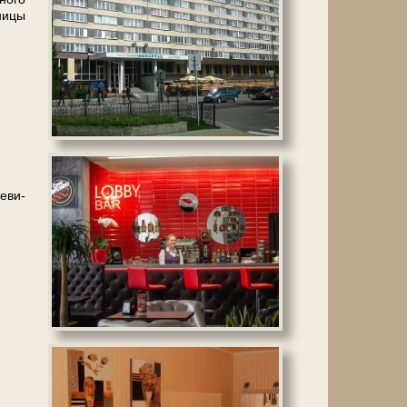
ни­цы
е­ви­