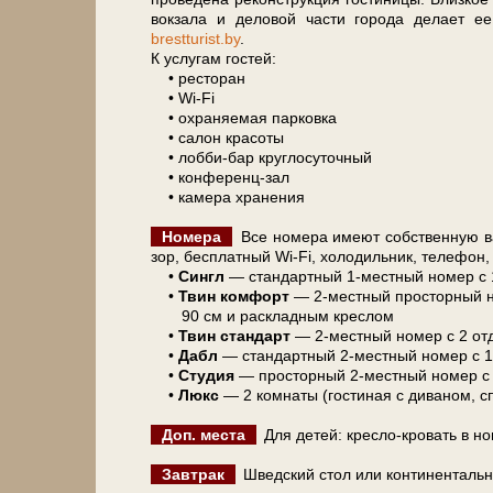
вок­за­ла и деловой ча­сти го­ро­да де­ла­ет 
brestturist.by
.
К услугам го­стей:
• ре­сто­ран
• Wi-Fi
• охра­ня­е­мая парковка
• са­лон кра­со­ты
• лобби-бар круглосуточный
• конференц-зал
• ка­ме­ра хра­не­ния
Номера
Все но­ме­ра име­ют соб­ствен­ную ва
зор, бес­плат­ный Wi-Fi, хо­ло­диль­ник, те­ле­фон
•
Сингл
— стандартный 1-местный но­мер с 1 
•
Твин ком­форт
— 2-местный просторный но­
90 см и раскладным креслом
•
Твин стан­дарт
— 2-местный но­мер с 2 отд
•
Дабл
— стандартный 2-местный но­мер с 1-о
•
Студия
— просторный 2-местный но­мер с 1-
•
Люкс
— 2 ком­на­ты (го­сти­ная с ди­ва­ном, 
Доп. ме­ста
Для де­тей: кресло-кровать в но
Завтрак
Шведский стол или кон­ти­нен­таль­