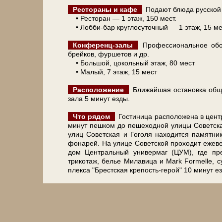
Рестораны и ка­фе
Подают блю­да рус­ской и
• Ресторан — 1 этаж, 150 мест.
• Лобби-бар круглосуточный — 1 этаж, 15 ме
Конференц-залы
Профессиональное оборуд
брейков, фуршетов и др.
• Большой, цокольный этаж, 80 мест
• Ма­лый, 7 этаж, 15 мест
Расположение
Ближайшая оста­нов­ка общест
за­ла 5 ми­нут ез­ды.
Что ря­дом
Го­сти­ни­ца рас­по­ло­же­на в це
ми­нут пеш­ком до пе­ше­ход­ной ули­цы Со­вет­ск
улиц Со­вет­ская и Го­го­ля на­хо­дит­ся па­мят
фонарей. На ули­це Со­вет­ской про­хо­дит ежев
дом Цен­траль­ный уни­вер­маг (ЦУМ), где пред­
трикотаж, белье Милавица и Mark Formelle, 
плек­са "Брест­ская крепость-герой" 10 ми­нут ез