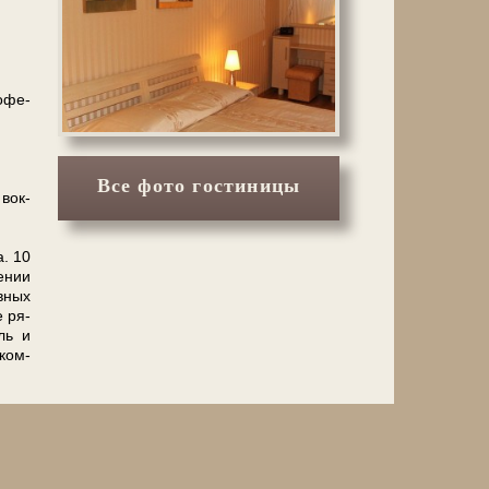
кофе-
Все фото гостиницы
 вок­
а. 10
чении
авных
е ря­
иль и
ком­