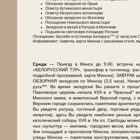
Об­зор­ная экскурсия по Орше
Осмотр Кутеинского мо­на­сты­ря
Осмотр Иезуитского кол­ле­ги­ума
Об­зор­ная экскурсия по Мо­ги­ле­ву
По­се­ще­ние Ни­коль­ско­го мо­на­сты­ря
Экс­кур­сия в му­зей в Ра­ту­ше в Могилеве
Подъем на смот­ро­вую пло­щад­ку Ра­ту­ши
По­се­ще­ние: бас­сейн в го­сти­ни­це Бе­ла­русь*** (2 ча­са) 
Ин­форм­па­кет: па­мят­ка, кар­та Мин­ска с ука­за­ни­ем оте­ля, му
Сре­да
— При­езд в Минск до 9.00, встре­ча на во
«БЕЛОРУССКИЙ ТУР», транс­фер в го­сти­ни­цу, рас­се­л
по­дроб­ной про­грам­мой, кар­та Мин­ска). ЗАВ­ТРАК ш
ОБЗОРНАЯ экскурсия по Мин­ску (3,5 ча­са). Начало 
русь***. Во вре­мя экс­кур­сии Вы узна­е­те о про­шл
Павловскую цер­ковь на­ча­ла ХVII в. и "Крас­ный" ко­с
Мин­ско­го зам­ка, и жи­во­пис­ный Верх­ний го­род, с 
Верх­нем го­ро­де со­хра­ни­лись па­мят­ни­ки ар­хи­тек
Вы уви­ди­те ра­ту­шу, го­сти­ный двор, тор­го­вые ря­ды
иезуи­тов); здесь Вы уви­ди­те наи­бо­лее цен­ные ар­х
ка­то­ли­че­ский со­бо­ры ХVII в. На пл. Сво­бо­ды мож­
ных скульп­тур — эки­па­жа, го­род­ских ве­сов, вой­
бли пло­ща­дей и про­спек­тов Мин­ска, мо­ну­мен­таль­н
ули­цы Мин­ска — па­мят­ни­ка кон­ст­рук­ти­виз­ма, со