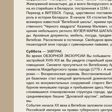
Жемчужиной мо­на­сты­ря, да и все­го бе­ло­рус­ско­го
на из ста­рей­ших в Бе­ла­ру­си, по­стро­ен­ная в 1156 г.
Пе­ре­езд в ВИТЕБСК. Город, цар­ствен­но по­став­ле
роль в ис­то­рии Бе­ла­ру­си. В на­ча­ле XX сто­ле­тия Ви
все­мир­но из­вест­ной "Ви­теб­ской шко­лы", яр­ки­ми пре
ствен­но­го "Чер­но­го квад­ра­та" Ка­зи­мир Ма­ле­вич, 
ще­ние не­боль­шо­го уют­но­го МУЗЕЯ МАРКА ШАГАЛА в 
ды. Архивные до­ку­мен­ты, ме­бель, посуда, пред­ме­
Ви­теб­ске. Расселение в го­сти­ни­це. Сво­бод­ное вре­мя
пе­ше­ход­ной зоне го­ро­да с су­ве­нир­ны­ми лав­ка­ми
Суб­бо­та
— ЗАВ­ТРАК.
Во вре­мя ОБЗОРНОЙ ЭКСКУРСИИ Вы по­бы­ва­е­те в ис­то
за­строй­кой ХVIII-XIX вв. Вы уви­ди­те старейший храм
го­ве­ще­ния. Сможете про­гу­лять­ся по Витебскому А
сим­во­ла Маг­де­бург­ско­го пра­ва го­ро­да (1775 г. А
рок­ко — Воскресенская цер­ковь. Вос­ста­нов­лен­ный н
ря ба­зи­ли­ан стал изящ­ной зри­тель­ной до­ми­нан­той
од­но из мо­ну­мен­таль­ных со­ору­же­ний ста­ро­го Ви­
бур­ном ми­нув­шем го­ро­да и пребывании здесь На­по­ле
сло­жив­ша­я­ся планировочная струк­ту­ра го­ро­да, зда
сред­не­ве­ко­вую баш­ню "Ду­хов­ской круг­лик", за­бав
мы.
События на­ча­ла ХХ ве­ка в Ви­теб­ске заложили основу
Рос­сий­ской им­пе­рии на пра­вах губернского цен­тра),