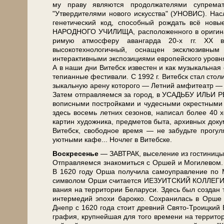
му пра­ву яв­ля­ют­ся продолжателями супрема
"Утвердителями нового ис­кус­ства" (УНОВИС). Наслед
генетический код, способный рождать всё но­в
НАРОДНОГО УЧИЛИЩА, рас­по­ло­жен­но­го в оригиналь
ри­мую ат­мо­сфе­ру аван­гар­да 20-х гг. ХХ 
высокотехнологичный, осна­щен эксклюзивны
интерактивными экспозициями европейского уров­
А в на­ши дни Ви­тебск из­ве­стен и как му­зы­каль­ная
те­пи­ан­ные фе­сти­ва­ли. С 1992 г. Ви­тебск стал сто­ли
зы­каль­ную аре­ну ко­то­ро­го — Летний ам­фи­те­атр
За­тем от­прав­ля­ем­ся за го­род, в УСАДЬБУ ИЛЬИ Р
во­пис­ны­ми по­строй­ка­ми и чу­дес­ны­ми окрест­ны­
здесь во­семь летних се­зо­нов, на­пи­сал бо­лее 4
кар­тин ху­дож­ни­ка, пред­ме­тов бы­та, ар­хив­ных до
Ви­тебск, свободное вре­мя — не забудьте про­гу­лят
уютными ка­фе... Ноч­лег в Ви­теб­ске.
Вос­кре­се­нье
— ЗАВ­ТРАК, вы­се­ле­ние из го­сти­ни­цы
Отправляемся зна­ко­мить­ся с Оршей и Мо­ги­ле­вом
В 1620 го­ду Ор­ша получила са­мо­управ­ле­ние по М
сим­во­лом Орши счи­та­ет­ся ИЕЗУИТСКИЙ КОЛЛЕГИУМ
ва­ния на тер­ри­то­рии Бе­ла­ру­си. Здесь был со­з
интермедий эпо­хи ба­рок­ко. Сохранилась в Орше
Днепр с 1620 го­да стоит древний Свято-Троицкий Бо
гра­фия, крупнейшая для то­го вре­ме­ни на тер­ри­то­р