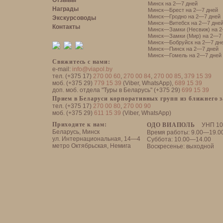
Отзывы
Минск на 2—7 дней
Награды
Минск—Брест на 2—7 дней
Минск—Гродно на 2—7 дней
Экскурсоводы
Минск—Витебск на 2—7 дне
Контакты
Минск—Замки (Несвиж) на 2
Минск—Замки (Мир) на 2—7 
Минск—Бобруйск на 2—7 дн
Минск—Пинск на 2—7 дней
Минск—Гомель на 2—7 дней
Свяжитесь с нами:
e-mail:
info@viapol.by
тел. (+375 17)
270 00 60
,
270 00 84
,
270 00 85
,
379 15 39
моб. (+375 29)
779 15 39
(Viber, WhatsApp),
689 15 39
доп. моб. отдела "Туры в Беларусь" (+375 29)
699 15 39
Прием в Беларуси корпоративных групп из ближнего 
тел. (+375 17)
270 00 80
,
270 00 90
моб. (+375 29)
611 15 39
(Viber, WhatsApp)
Приходите к нам:
ОДО ВИАПОЛЬ
УНП 10
Беларусь, Минск
Время работы: 9.00—19.0
ул. Интернациональная, 14—4
Суббота: 10.00—14.00
метро Октябрьская, Немига
Воскресенье: выходной