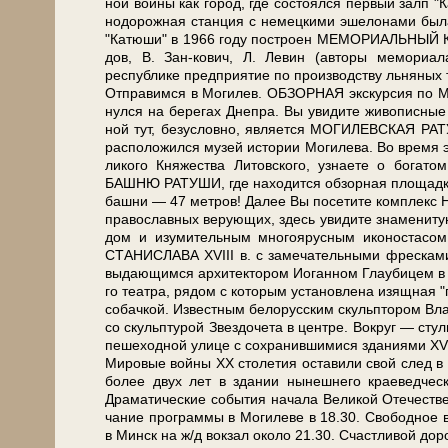
ной вой­ны как го­род, где со­сто­ял­ся пер­вый залп "Ка
но­до­рож­ная стан­ция с не­мец­ки­ми эше­ло­на­ми бы­
"Ка­тю­ши" в 1966 го­ду по­стро­ен МЕМОРИАЛЬНЫЙ К
дов, В. Зан-кович, Л. Ле­вин (ав­то­ры ме­мо­
республике пред­при­я­тие по про­из­вод­ству льняных т
Отправимся в Мо­ги­лев. ОБЗОРНАЯ экскурсия по Мо­ги­
нул­ся на бе­ре­гах Дне­пра. Вы уви­ди­те жи­во­пис­н
ной тут, безусловно, яв­ля­ет­ся МОГИЛЕВСКАЯ РАТУША 
рас­по­ло­жил­ся му­зей ис­то­рии Могилева. Во вре­мя 
ли­ко­го Кня­же­ства Ли­тов­ско­го, узна­е­те о богато
БАШНЮ РАТУШИ, где на­хо­дит­ся обзорная пло­щад­ка. 
баш­ни — 47 мет­ров! Да­лее Вы по­се­ти­те ком­плекс Ни
пра­во­слав­ных ве­ру­ю­щих, здесь уви­ди­те зна­ме­н
дом и изу­ми­тель­ным мно­го­ярус­ным ико­но­ст
СТАНИСЛАВА XVIII в. с за­ме­ча­тель­ны­ми фрес­ка­ми. 
вы­да­ю­щим­ся ар­хи­тек­то­ром Иоган­ном Глау­би­цем 
го те­ат­ра, ря­дом с ко­то­рым уста­нов­ле­на изящ­
со­бач­кой. Известным бе­ло­рус­ским скульптором 
со скульптурой Звез­до­че­та в цен­тре. Во­круг — с
пе­ше­ход­ной ули­це с сохранившимися зда­ни­я­ми XVI
Мировые вой­ны ХХ сто­ле­тия оста­ви­ли свой след в 
бо­лее двух лет в зда­нии ны­неш­не­го кра­е­вед­ч
Драматические со­бы­тия на­ча­ла Ве­ли­кой Оте­че­стве
ча­ние про­грам­мы в Могилеве в 18.30. Сво­бод­ное вр
в Минск на ж/д вок­зал око­ло 21.30. Счастливой до­ро