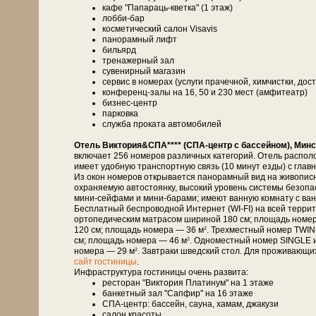
кафе "Папараць-кветка" (1 этаж)
лобби-бар
косметический салон Visavis
панорамный лифт
бильярд
тренажерный зал
сувенирный магазин
сервис в номерах (услуги прачечной, химчистки, дост
конференц-залы на 16, 50 и 230 мест (амфитеатр)
бизнес-центр
парковка
служба проката автомобилей
Отель Виктория&СПА**** (СПА-центр с бассейном), Минс
включает 256 номеров различных категорий. Отель распол
имеет удобную транспортную связь (10 минут езды) с глав
Из окон номеров открывается панорамный вид на живописн
охраняемую автостоянку, высокий уровень системы безоп
мини-сейфами и мини-барами; имеют ванную комнату с ванн
Бесплатный беспроводной Интернет (WI-FI) на всей терри
ортопедическим матрасом шириной 180 см; площадь номе
120 см; площадь номера — 36 м
. Трехместный номер TWIN
2
см; площадь номера — 46 м
. Одноместный номер SINGLE 
2
номера — 29 м
. Завтраки шведский стол. Для проживающи
2
сайт гостиницы
.
Инфраструктура гостиницы очень развита:
ресторан "Виктория Платинум" на 1 этаже
банкетный зал "Сапфир" на 16 этаже
СПА-центр: бассейн, сауна, хамам, джакузи
салон красоты