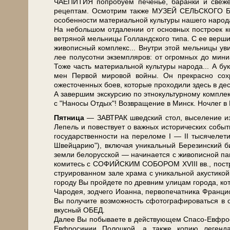
ЧАЕПИТИЯ по­про­бу­ем печенье, баранки и све­же­
рецептам. Осмотрим так­же МУЗЕЙ СЕЛЬСКОГО БЫТА 
осо­бен­но­сти ма­те­ри­аль­ной куль­ту­ры на­ше­го на­ро­д
На небольшом отдалении от ос­нов­ных по­стро­ек к
ветряной мель­ни­цы Голландского ти­па. С ее вершины
жи­во­пис­ный ком­плекс... Внутри этой мель­ни­
лее полусотни эк­зем­пля­ров: от огромных до мини
Тоже часть ма­те­ри­аль­ной куль­ту­ры на­ро­да... А 
мен Первой ми­ро­вой вой­ны. Он пре­крас­но со­
ожесточенных боев, ко­то­рые про­хо­ди­ли здесь в дес
А завершим экс­кур­сию по этнокультурному ком­пле
с "На­но­сы Отдых"! Воз­вра­ще­ние в Минск. Ноч­лег в
Пят­ни­ца
— ЗАВ­ТРАК швед­ский стол, вы­се­ле­ние из 
Ле­пель и по­вест­ву­ет о важ­ных ис­то­ри­че­ских со­бы­т
го­су­дар­ствен­но­сти на пе­ре­ло­ме I — II ты­ся­че­л
Швей­ца­рию"), вклю­чая уни­каль­ный Бе­ре­зин­ски
зем­ли бе­ло­рус­ской — на­чи­на­ет­ся с жи­во­пис­ной п
ко­ми­тесь с СОФИЙСКИМ СОБОРОМ XVIII вв., по­стро­ен
стру­и­ро­ван­ном за­ле хра­ма с уни­каль­ной акуст
го­ро­ду Вы прой­де­те по древним ули­цам го­ро­да, ко­т
Чародея, зод­че­го Иоан­на, пер­во­пе­чат­ни­ка Фран­ц
Вы получите воз­мож­ность сфотографироваться в 
вкус­ный ОБЕД.
Да­лее Вы по­бы­ва­е­те в дей­ству­ю­щем Спасо-Ев
Ев­фро­си­нии По­лоц­кой, а так­же копию ле­ген­д