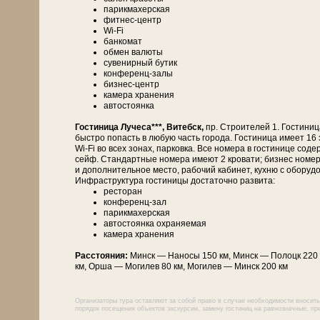
парикмахерская
фитнес-центр
Wi-Fi
банкомат
обмен валюты
сувенирный бутик
конференц-залы
бизнес-центр
камера хранения
автостоянка
Гостиница Лучеса***, Витебск,
пр. Строителей 1. Гостини
быстро попасть в любую часть города. Гостиница имеет 16 э
Wi-Fi во всех зонах, парковка. Все номера в гостинице со
сейф. Стандартные номера имеют 2 кровати; бизнес номер
и дополнительное место, рабочий кабинет, кухню с оборуд
Инфраструктура гостиницы достаточно развита:
ресторан
конференц-зал
парикмахерская
автостоянка охраняемая
камера хранения
Расстояния:
Минск — На­но­сы 150 км, Минск — По­лоцк 220 к
км, Ор­ша — Мо­ги­лев 80 км, Мо­ги­лев — Минск 200 км
Организаторы тура оставляют за собой право в случае необходимости вносить
порядок посещения объектов экскурсии, замену гостиниц на равнозначные, пре