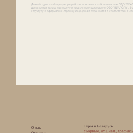
Данный туристский продукт разработан и является собственностью ОДО "ВИА
допускается только при наличии письменного разрешения ОДО "ВИАПОЛЬ". Все
структуру и оформление страниц защищены и охраняются в соответствии с За
Туры в Беларусь
О нас
сборные, от 1 чел., график 