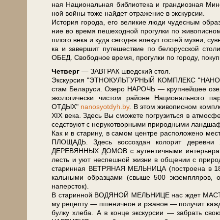
ная На­ци­о­наль­ная биб­лио­те­ка и гран­ди­оз­ная Ми
ной вой­ны то­же най­дет от­ра­же­ние в экс­кур­сии.
История го­ро­да, его ве­ли­кие лю­ди чу­дес­ным об­ра­з
ние во вре­мя пе­ше­ход­ной про­гул­ки по жи­во­пис­
шло­го ве­ка и ку­да се­год­ня вле­кут го­стей му­зеи, су
ка и за­вер­шит пу­те­ше­ствие по бе­ло­рус­ской сто­
ОБЕД. Сво­бод­ное вре­мя, про­гул­ки по го­ро­ду, по­ку
Чет­верг
— ЗАВ­ТРАК швед­ский стол.
Экс­кур­сия "ЭТНОКУЛЬТУРНЫЙ КОМПЛЕКС "НАНОСЫ" (
стам Бе­ла­ру­си. Озеро НАРОЧЬ — круп­ней­шее озе­р
экологически чистом рай­о­не На­ци­о­наль­но­го па
ОТДЫХ"
nanosyotdyh.by
. В этом жи­во­пис­ном ком­пле
XIX ве­ка. Здесь Вы смо­же­те по­гру­зить­ся в ат­мо­сфе­
сед­ству­ют с не­ру­ко­твор­ны­ми при­род­ны­ми ланд­шаф
Как и в ста­ри­ну, в са­мом цен­тре рас­по­ло­же­н
ПЛОЩАДЬ. Здесь воссоздан ко­ло­рит де­рев­ни XI
ДЕРЕВЯННЫХ ДОМОВ с аутен­тич­ны­ми ин­те­рье­ра­ми 
лесть и уют не­спеш­ной жиз­ни в об­ще­нии с при­ро
ста­рин­ная ВЕТРЯНАЯ МЕЛЬНИЦА (по­стро­е­на в 18
каль­ны­ми образцами (свы­ше 500 эк­зем­пля­ров,
наперсток).
В ста­рин­ной ВОДЯНОЙ МЕЛЬНИЦЕ нас ждет МАСТЕР
му рецепту — пшеничное и ржаное — получит каж­ды
булку хле­ба. А в кон­це экс­кур­сии — забрать с