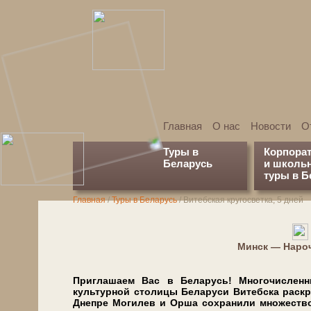
Главная
О нас
Новости
О
Туры в
Корпора
Беларусь
и школь
туры в Б
Главная
/
Туры в Беларусь
/
Витебская кругосветка, 5 дней
Минск — Наро
Приглашаем Вас в Бе­ла­русь! Многочисленные д
культурной сто­ли­цы Бе­ла­ру­си Ви­теб­ска р
Дне­пре Мо­ги­лев и Ор­ша со­хра­ни­ли мно­же­ство