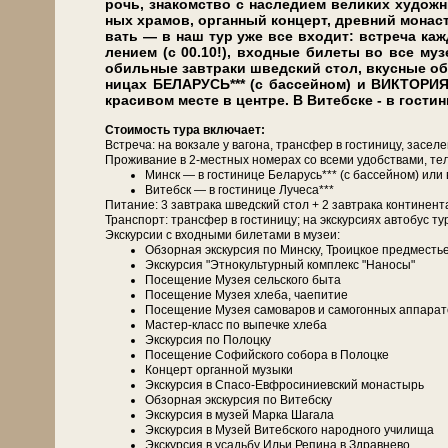
рочь, знакомство с на­сле­ди­ем ве­ли­ких ху­дож­
ных хра­мов, органный кон­церт, древний мо­на­ст
вать — в наш тур уже все вхо­дит: встре­ча каж­до­
ле­ни­ем (с 00.10!), входные би­ле­ты во все му­зе
обильные завтраки швед­ский стол, вкус­ные обе­
ни­цах БЕЛАРУСЬ*** (с бас­сей­ном) и ВИКТОР
красивом месте в центре. В Витебске - в гост
Сто­и­мость ту­ра вклю­ча­ет:
Встреча: на вок­за­ле у ва­го­на, транс­фер в го­сти­ни­цу, за­се­л
Про­жи­ва­ние в 2-местных но­ме­рах со все­ми удоб­ства­ми, те­л
Минск — в го­сти­ни­це Бе­ла­русь*** (с бас­сей­ном) и
Ви­тебск — в го­сти­ни­це Лучеса***
Питание: 3 зав­тра­ка швед­ский стол + 2 зав­тра­ка континен
Транс­порт: транс­фер в го­сти­ни­цу; на экс­кур­си­ях ав­то­бус ту
Экскурсии с вход­ны­ми би­ле­та­ми в му­зеи:
Об­зор­ная экскурсия по Мин­ску, Тро­иц­кое пред­ме­сть
Экс­кур­сия "Эт­но­куль­тур­ный ком­плекс "На­но­сы"
По­се­ще­ние Музея сельского бы­та
По­се­ще­ние Музея хле­ба, чаепитие
По­се­ще­ние Музея са­мо­ва­ров и са­мо­гон­ных ап­па­ра­
Мастер-класс по выпечке хле­ба
Экс­кур­сия по Полоцку
По­се­ще­ние Со­фий­ско­го со­бо­ра в По­лоц­ке
Концерт органной му­зы­ки
Экс­кур­сия в Спасо-Евфросиниевский мо­на­стырь
Об­зор­ная экскурсия по Ви­теб­ску
Экс­кур­сия в му­зей Мар­ка Ша­га­ла
Экс­кур­сия в Музей Витебского на­род­но­го училища
Экс­кур­сия в усадь­бу Ильи Ре­пи­на в Здрав­не­во