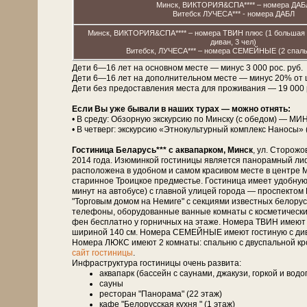
Минск, ВИКТОРИЯ&СПА**** – номера ДАБ
Витебск ЛУЧЕСА*** - номера ДАБЛ
Минск, ВИКТОРИЯ&СПА**** – номера ТВИН плюс (1 большая к
диван, 3 чел)
Витебск, ЛУЧЕСА*** – номера СЕМЕЙНЫЕ (2 спальн
Дети 6—16 лет на основном месте — минус 3 000 рос. руб.
Дети 6—16 лет на дополнительном месте — минус 20% от 
Дети без предоставления места для проживания — 19 000 рос
Если Вы уже бывали в наших турах — можно отнять:
• В среду: Обзорную экскурсию по Минску (с обедом) — МИ
• В четверг: экскурсию «Этнокультурный комплекс Наносы» 
Гостиница Беларусь*** с аквапарком, Минск
, ул. Сторожо
2014 года. Изюминкой гости­ни­цы является панорамный лиф
расположена в удобном и самом красивом месте в центре М
старинное Троицкое предместье. Гостиница имеет удобную
минут на автобусе) с главной улицей города — проспект
"Торговым домом на Немиге" с секциями известных белорусск
телефоны, оборудованные ванные комнаты с косметическими
фен бесплатно у горничных на этаже. Номера ТВИН имеют 
шириной 140 см. Номера СЕМЕЙНЫЕ имеют гостиную с дивано
Номера ЛЮКС имеют 2 комнаты: спальню с двуспальной кро
сайт гостиницы
.
Инфраструктура гостиницы очень развита:
аквапарк (бассейн с саунами, джакузи, горкой и вод
сауны
ресторан "Панорама" (22 этаж)
кафе "Белорусская кухня " (1 этаж)