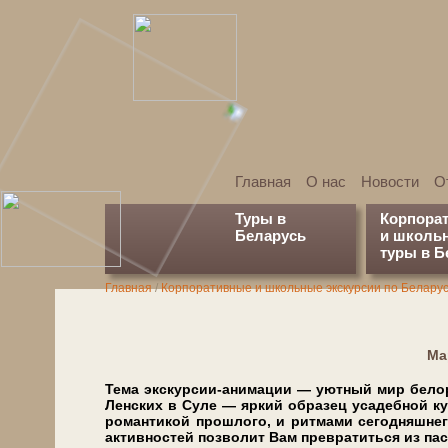
Главная
О нас
Новости
О
Туры в
Корпора
Беларусь
и школь
туры в Б
Главная
/
Корпоративные и школьные экскурсии по Белару
Мар
Тема экскурсии-анимации — уют­ный мир бе­ло­рус
Лен­ских в Су­ле — яр­кий об­ра­зец уса­деб­ной кул
ро­ман­ти­кой про­шло­го, и рит­ма­ми се­го­дняш­не
активностей поз­во­лит Вам пре­вра­тить­ся из пас­с