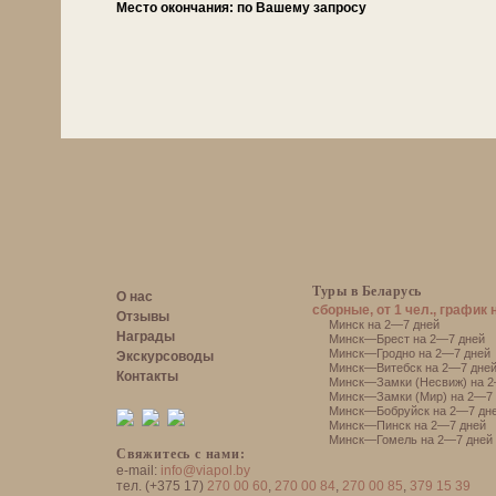
Место окончания:
по Вашему запросу
Туры в Беларусь
О нас
сборные, от 1 чел., график 
Отзывы
Минск на 2—7 дней
Награды
Минск—Брест на 2—7 дней
Минск—Гродно на 2—7 дней
Экскурсоводы
Минск—Витебск на 2—7 дне
Контакты
Минск—Замки (Несвиж) на 2
Минск—Замки (Мир) на 2—7 
Минск—Бобруйск на 2—7 дн
Минск—Пинск на 2—7 дней
Минск—Гомель на 2—7 дней
Свяжитесь с нами:
e-mail:
info@viapol.by
тел. (+375 17)
270 00 60
,
270 00 84
,
270 00 85
,
379 15 39