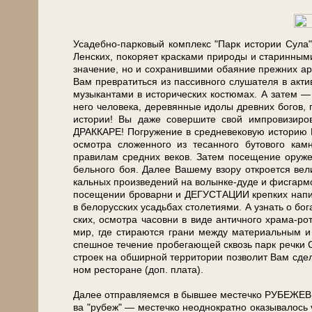
Усадебно-парковый ком­плекс "Парк ис­то­рии Су­ла
Лен­ских, по­ко­ря­ет крас­ка­ми при­ро­ды и ста­рин­ны­м
зна­че­ние, но и со­хра­нив­ши­ми оба­я­ние преж­них
Вам пре­вра­тить­ся из пас­сив­но­го слу­ша­те­ля в ак­т
му­зы­кан­та­ми в ис­то­ри­че­ских ко­стю­мах. А затем
не­го человека, деревянные идолы древ­них богов, п
ис­то­рии! Вы да­же со­вер­ши­те свой импровизи
ДРАККАРЕ! По­гру­же­ние в сред­не­ве­ко­вую ис­то­рию Бе­
осмот­ра сложенного из тесанного бутового кам­н
правилам средних ве­ков. За­тем посещение ору­жей­н
бель­но­го боя. Да­лее Ва­ше­му взо­ру от­кро­ет­ся ве
каль­ных про­из­ве­де­ний на волынке-дуде и фис­гар­мо­н
по­се­ще­нии бро­вар­ни и ДЕГУСТАЦИИ креп­ких на­пит­
в бе­ло­рус­ских усадь­бах сто­ле­ти­я­ми. А узнать о бо
ских, осмот­ра ча­сов­ни в ви­де ан­тич­но­го храма-ро
мир, где сти­ра­ют­ся гра­ни меж­ду ма­те­ри­аль­ным и
спеш­ное те­че­ние про­бе­га­ю­щей сквозь парк реч­ки С
стро­ек на об­шир­ной тер­ри­то­рии поз­во­лит Вам сде
ном ре­сто­ра­не (доп. пла­та).
Да­лее от­прав­ля­ем­ся в быв­шее ме­стеч­ко РУБЕЖЕВИЧИ
ва "ру­беж" — ме­стеч­ко неоднократно ока­зы­ва­лось у г