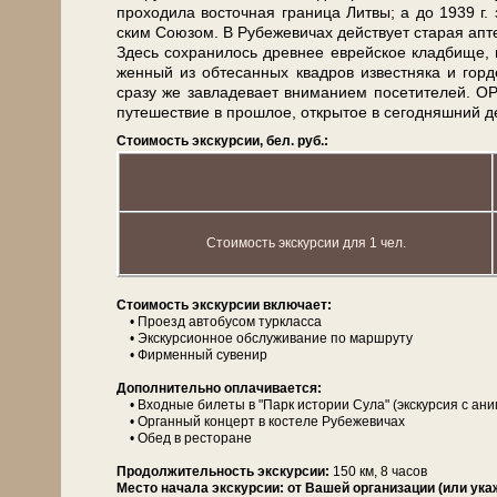
про­хо­ди­ла во­сточ­ная гра­ни­ца Лит­вы; а до 1939 г.
ским Со­ю­зом. В Ру­бе­же­ви­чах дей­ству­ет ста­рая ап­т
Здесь со­хра­ни­лось древ­нее ев­рей­ское клад­би­ще,
жен­ный из об­те­сан­ных квад­ров из­вест­ня­ка и гор
сра­зу же за­вла­де­ва­ет вни­ма­ни­ем по­се­ти­те­л
пу­те­ше­ствие в про­шлое, от­кры­тое в се­го­дняш­ний
Стоимость экскурсии, бел. руб.:
Стоимость экскурсии для 1 чел.
Сто­и­мость экс­кур­сии вклю­ча­ет:
• Проезд ав­то­бу­сом турк­лас­са
• Экскурсионное об­слу­жи­ва­ние по марш­ру­ту
• Фирменный су­ве­нир
Дополнительно опла­чи­ва­ет­ся:
• Вход­ные би­ле­ты в "Парк ис­то­рии Су­ла" (экскурсия с ан
• Ор­ган­ный кон­церт в ко­сте­ле Ру­бе­же­ви­чах
• Обед в ре­сто­ра­не
Про­дол­жи­тель­ность экс­кур­сии:
150 км, 8 ча­сов
Место начала экскурсии:
от Вашей организации (или ука