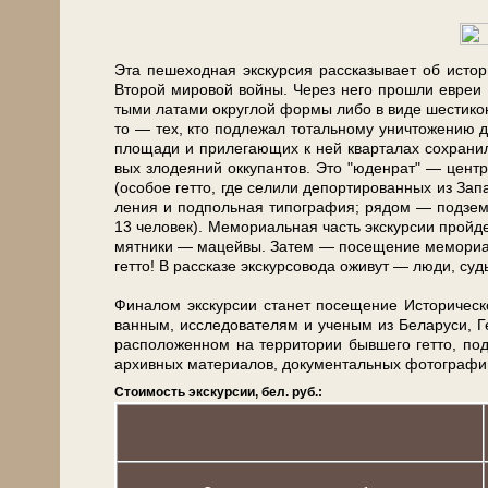
Эта пешеходная экскурсия рас­ска­зы­ва­ет об ис­то­р
Второй ми­ро­вой вой­ны. Через не­го про­шли евреи и
ты­ми ла­та­ми округ­лой фор­мы ли­бо в ви­де ше­сти­ко­
то — тех, кто под­ле­жал то­таль­но­му уни­что­же­нию д
пло­ща­ди и при­ле­га­ю­щих к ней квар­та­лах со­хра­ни­
вых зло­де­я­ний ок­ку­пан­тов. Это "юде­нрат" — центр ад
(осо­бое гет­то, где се­ли­ли де­пор­ти­ро­ван­ных из За­
ле­ния и под­поль­ная ти­по­гра­фия; ря­дом — под­зем­н
13 че­ло­век). Ме­мо­ри­аль­ная часть экс­кур­сии прой­
мят­ни­ки — ма­цей­вы. За­тем — посещение ме­мо­ри­а
гет­то! В рас­ска­зе экс­кур­со­во­да ожи­вут — лю­ди, суд
Фи­на­лом экс­кур­сии ста­нет посещение Исторической м
ван­ным, ис­сле­до­ва­те­лям и уче­ным из Бе­ла­ру­си, 
рас­по­ло­жен­ном на тер­ри­то­рии быв­ше­го гет­то, п
ар­хив­ных ма­те­ри­а­лов, до­ку­мен­таль­ных фо­то­гра­ф
Стоимость экскурсии, бел. руб.: