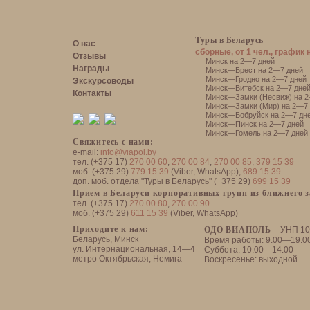
Туры в Беларусь
О нас
сборные, от 1 чел., график 
Отзывы
Минск на 2—7 дней
Награды
Минск—Брест на 2—7 дней
Минск—Гродно на 2—7 дней
Экскурсоводы
Минск—Витебск на 2—7 дне
Контакты
Минск—Замки (Несвиж) на 2
Минск—Замки (Мир) на 2—7 
Минск—Бобруйск на 2—7 дн
Минск—Пинск на 2—7 дней
Минск—Гомель на 2—7 дней
Свяжитесь с нами:
e-mail:
info@viapol.by
тел. (+375 17)
270 00 60
,
270 00 84
,
270 00 85
,
379 15 39
моб. (+375 29)
779 15 39
(Viber, WhatsApp),
689 15 39
доп. моб. отдела "Туры в Беларусь" (+375 29)
699 15 39
Прием в Беларуси корпоративных групп из ближнего 
тел. (+375 17)
270 00 80
,
270 00 90
моб. (+375 29)
611 15 39
(Viber, WhatsApp)
Приходите к нам:
ОДО ВИАПОЛЬ
УНП 10
Беларусь, Минск
Время работы: 9.00—19.0
ул. Интернациональная, 14—4
Суббота: 10.00—14.00
метро Октябрьская, Немига
Воскресенье: выходной