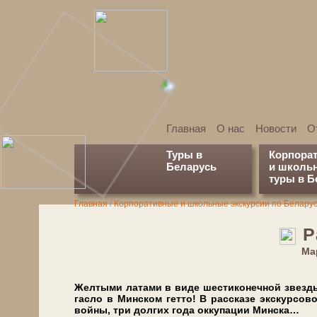
Главная
О нас
Новости
О
Туры в
Корпора
Беларусь
и школь
туры в Б
Главная
/
Корпоративные и школьные экскурсии по Белару
Р
Мар
Жел­ты­ми ла­та­ми в ви­де ше­сти­ко­неч­ной звез­д
гас­ло в Мин­ском гет­то! В рас­ска­зе экс­кур­со­
вой­ны, три дол­гих го­да ок­ку­па­ции Мин­ска…