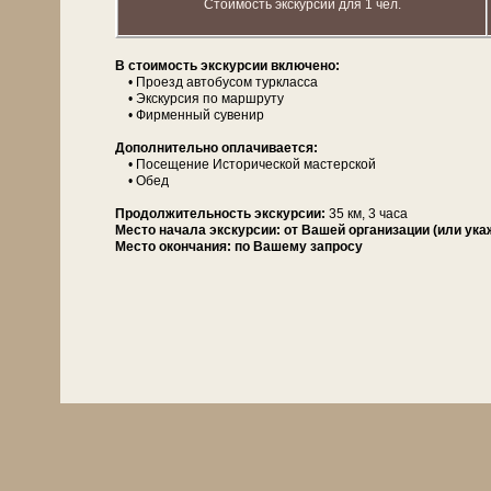
Стоимость экскурсии для 1 чел.
В стоимость экс­кур­сии вклю­че­но:
• Проезд ав­то­бу­сом турк­лас­са
• Экс­кур­сия по марш­ру­ту
• Фирменный су­ве­нир
Дополнительно опла­чи­ва­ет­ся:
• По­се­ще­ние Исторической ма­стер­ской
• Обед
Про­дол­жи­тель­ность экс­кур­сии:
35 км, 3 ча­са
Место начала экскурсии:
от Вашей организации (или ука
Место окончания:
по Вашему запросу