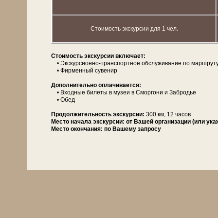
Стоимость экскурсии для 1 чел.
Сто­и­мость экс­кур­сии вклю­ча­ет:
• Экскурсионно-транспортное об­слу­жи­ва­ние по марш­ру­т
• Фирменный су­ве­нир
Дополнительно опла­чи­ва­ет­ся:
• Вход­ные би­ле­ты в му­зеи в Смор­го­ни и Забродье
• Обед
Про­дол­жи­тель­ность экс­кур­сии:
300 км, 12 ча­сов
Место начала экскурсии:
от Вашей организации (или ука
Место окончания:
по Вашему запросу