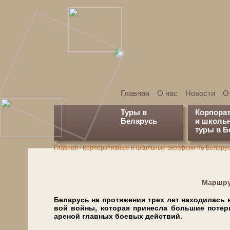
Главная
О нас
Новости
О
Туры в
Корпора
Беларусь
и школь
туры в Б
Главная
/
Корпоративные и школьные экскурсии по Белару
Марш­ру
Бе­ла­русь на про­тя­же­нии трех лет на­хо­ди­л
вой вой­ны, ко­то­рая принесла боль­шие потери.
ареной глав­ных боевых действий.