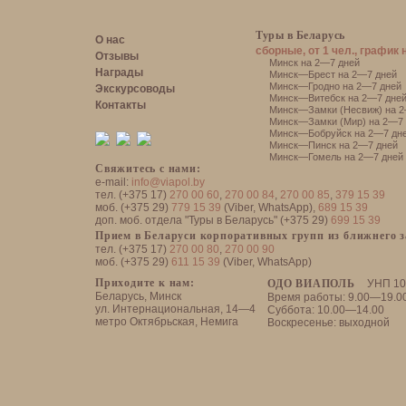
Туры в Беларусь
О нас
сборные, от 1 чел., график 
Отзывы
Минск на 2—7 дней
Награды
Минск—Брест на 2—7 дней
Минск—Гродно на 2—7 дней
Экскурсоводы
Минск—Витебск на 2—7 дне
Контакты
Минск—Замки (Несвиж) на 2
Минск—Замки (Мир) на 2—7 
Минск—Бобруйск на 2—7 дн
Минск—Пинск на 2—7 дней
Минск—Гомель на 2—7 дней
Свяжитесь с нами:
e-mail:
info@viapol.by
тел. (+375 17)
270 00 60
,
270 00 84
,
270 00 85
,
379 15 39
моб. (+375 29)
779 15 39
(Viber, WhatsApp),
689 15 39
доп. моб. отдела "Туры в Беларусь" (+375 29)
699 15 39
Прием в Беларуси корпоративных групп из ближнего 
тел. (+375 17)
270 00 80
,
270 00 90
моб. (+375 29)
611 15 39
(Viber, WhatsApp)
Приходите к нам:
ОДО ВИАПОЛЬ
УНП 10
Беларусь, Минск
Время работы: 9.00—19.0
ул. Интернациональная, 14—4
Суббота: 10.00—14.00
метро Октябрьская, Немига
Воскресенье: выходной