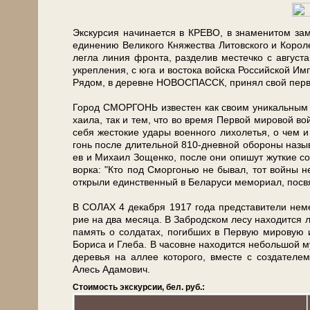
Экс­кур­сия на­чи­на­ет­ся в КРЕВО, в зна­ме­ни­том за
еди­не­нию Ве­ли­ко­го Кня­же­ства Ли­тов­ско­го и Ко­р
лег­ла ли­ния фрон­та, раз­де­лив ме­стеч­ко с августа
укреп­ле­ния, с юга и во­сто­ка вой­ска Рос­сий­ской И
Рядом, в де­рев­не НОВОСПАССК, при­нял свой пер­вый 
Город СМОРГОНЬ из­ве­стен как сво­им уни­каль­ным ка
ха­и­ла, так и тем, что во вре­мя Первой ми­ро­вой во
се­бя же­сто­кие уда­ры во­ен­но­го ли­хо­ле­тья, о чем 
гонь по­сле дли­тель­ной 810-дневной обо­ро­ны на­зы­в
ев и Ми­ха­ил Зо­щен­ко, по­сле они опи­шут жут­кие со­
вор­ка: "Кто под Смор­го­нью не бы­вал, тот вой­ны н
от­кры­ли един­ствен­ный в Бе­ла­ру­си ме­мо­ри­ал, по­св
В СОЛАХ 4 де­каб­ря 1917 го­да пред­ста­ви­те­ли не­мец
рие на два ме­ся­ца. В За­брод­ском ле­су на­хо­дит­ся
па­мять о сол­да­тах, по­гиб­ших в Первую ми­ро­вую и 
Бо­ри­са и Гле­ба. В ча­сов­не на­хо­дит­ся не­боль­шо
де­ре­вья на ал­лее ко­то­ро­го, вме­сте с со­зда­те­ле
Алесь Ада­мо­вич.
Стоимость экскурсии, бел. руб.: