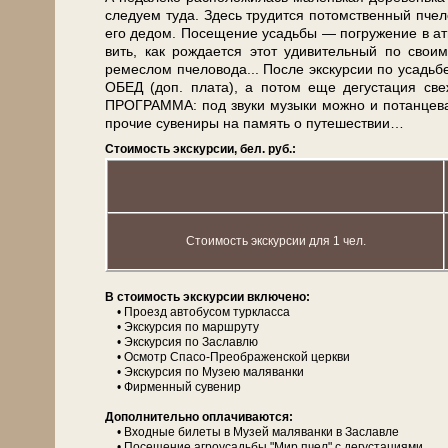
сле­ду­ем туда. Здесь трудится потомственный пчел
его де­дом. По­се­ще­ние усадь­бы — погружение в ат­м
вить, как рождается этот удивительный по сво­им
ремеслом пче­ло­во­да... После экс­кур­сии по усадь­
ОБЕД (доп. пла­та), а потом еще дегустация св
ПРОГРАММА: под зву­ки му­зы­ки мож­но и по­тан­це­ва
прочие су­ве­ни­ры на па­мять о пу­те­ше­ствии…
Стоимость экскурсии, бел. руб.:
Стоимость экскурсии для 1 чел.
В стоимость экс­кур­сии вклю­че­но:
• Проезд ав­то­бу­сом турк­лас­са
• Экс­кур­сия по марш­ру­ту
• Экс­кур­сия по Заславлю
• Осмотр Спасо-Преображенской церк­ви
• Экс­кур­сия по Музею маляванки
• Фирменный су­ве­нир
Дополнительно оплачиваются:
• Вход­ные би­ле­ты в Музей маляванки в За­слав­ле
• По­се­ще­ние агроусадьбы "Мир пчел" с де­гу­ста­ци­я­ми