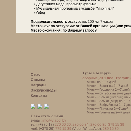
• Де­гу­ста­ция ме­да, про­смотр филь­ма
• Музыкальная про­грам­ма в усадь­бе "Мир пчел"
• Обед
Про­дол­жи­тель­ность экс­кур­сии:
100 км, 7 ча­сов
Место начала экскурсии:
от Вашей организации (или ука
Место окончания:
по Вашему запросу
Туры в Беларусь
О нас
сборные, от 1 чел., график 
Отзывы
Минск на 2—7 дней
Награды
Минск—Брест на 2—7 дней
Минск—Гродно на 2—7 дней
Экскурсоводы
Минск—Витебск на 2—7 дне
Контакты
Минск—Замки (Несвиж) на 2
Минск—Замки (Мир) на 2—7 
Минск—Бобруйск на 2—7 дн
Минск—Пинск на 2—7 дней
Минск—Гомель на 2—7 дней
Свяжитесь с нами:
e-mail:
info@viapol.by
тел. (+375 17)
270 00 60
,
270 00 84
,
270 00 85
,
379 15 39
моб. (+375 29)
779 15 39
(Viber, WhatsApp),
689 15 39