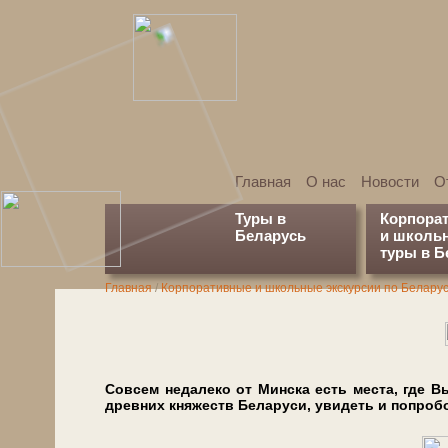
Главная
О нас
Новости
О
Туры в
Корпора
Беларусь
и школь
туры в Б
Главная
/
Корпоративные и школьные экскурсии по Белару
Совсем не­да­ле­ко от Мин­ска есть ме­ста, где Вы 
древ­них княжеств Бе­ла­ру­си, уви­деть и по­про­