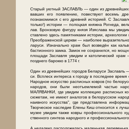
Старый уют­ный ЗАСЛАВЛЬ — один из древ­ней­ших го­р
вав­ших его по­яв­ле­нию, по­вест­ву­ют во­семь
познакомимся с его древней ис­то­ри­ей. С За­слав­ле
толь­ко!) ис­то­рии — полоцкая княж­на Ро­г­не­да, ве­л
лав. Бронзовую фигуру кня­зя Изяслава мы увидим 
став­ле­но здесь па­мят­ни­ка­ми ис­то­рии, ар­хео­ло­гии
Преображенской церк­ви — наи­бо­лее выразительного
ла­ру­си. Изначально храм был возведён как каль­ви
бастионного зам­ка. Замок не со­хра­нил­ся, но мощ
пло­ща­ди Заславля увидим и ка­то­ли­че­ский храм —
позд­не­го ба­рок­ко в 1774 г.
Один из древ­ней­ших го­ро­дов Бе­ла­ру­си За­славль —
си. Всплеск интереса к го­ро­ду в последнее вре­м
Народное ис­кус­ство расписных ковров (по белору
на­ро­дов, они бы­ли неотъемлемой ча­стью на­ро
МАЛЯВАНКИ, где увидим кол­лек­цию расписных ко
сюжетам, не име­ют аналогов в бе­ло­рус­ском на­род­н
наивного ис­кус­ства", где пред­став­ле­на ин­фор­
Творческое на­сле­дие Елены Киш от­но­сит­ся к луч­ш
музее увидим так­же ковры профессионального ху­дож­н
ствен­но­го син­те­за на­род­но­го и профессионального 
А не­да­ле­ко расположилась ма­лень­кая деревень