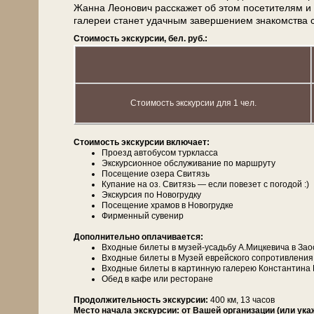
Жанна Леонович рас­ска­жет об этом по­се­ти­те­л
галереи ста­нет удач­ным за­вер­ше­ни­ем зна­ком­ства 
Стоимость экскурсии, бел. руб.:
Стоимость экскурсии для 1 чел.
Сто­и­мость экс­кур­сии вклю­ча­ет:
Проезд ав­то­бу­сом турк­лас­са
Экскурсионное об­слу­жи­ва­ние по марш­ру­ту
По­се­ще­ние озе­ра Сви­тязь
Ку­па­ние на оз. Сви­тязь — ес­ли по­ве­зет с по­го­дой :)
Экс­кур­сия по Новогрудку
По­се­ще­ние хра­мов в Но­во­груд­ке
Фирменный су­ве­нир
Дополнительно опла­чи­ва­ет­ся:
Вход­ные би­ле­ты в музей-усадьбу А.Миц­ке­ви­ча в За­
Вход­ные би­ле­ты в Музей ев­рей­ско­го со­про­тив­ле­ния
Вход­ные би­ле­ты в кар­тин­ную галерею Кон­стан­ти­на 
Обед в ка­фе или ре­сто­ра­не
Про­дол­жи­тель­ность экс­кур­сии:
400 км, 13 ча­сов
Место начала экскурсии:
от Вашей организации (или ука