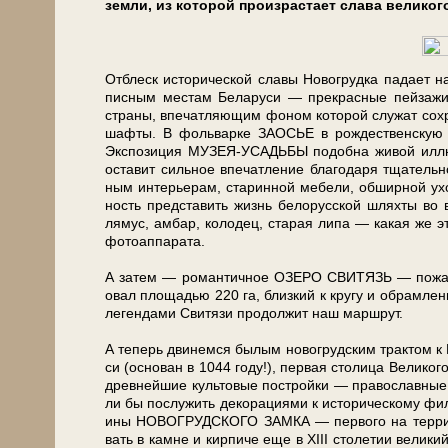
зем­ли, из ко­то­рой про­из­рас­та­ет сла­ва великого
От­блеск ис­то­ри­че­ской славы Но­во­груд­ка па­да­ет н
пис­ным ме­стам Бе­ла­ру­си — пре­крас­ные пей­за­жи, 
стра­ны, впе­чат­ля­ю­щим фо­ном ко­то­рой слу­жат со­хр
шаф­ты. В фоль­вар­ке ЗАОСЬЕ в рождественскую ноч
Экспозиция МУЗЕЯ-УСАДЬБЫ по­доб­на жи­вой ил­лю­с
оста­вит сильное впе­чат­ле­ние благодаря тща­тель­но
ным интерьерам, ста­рин­ной ме­бе­ли, об­шир­ной ух
ность пред­ста­вить жизнь бе­ло­рус­ской шлях­ты в
лямус, ам­бар, ко­ло­дец, ста­рая липа — ка­кая же 
фотоаппарата.
А затем — ро­ман­тич­ное ОЗЕРО СВИТЯЗЬ — по­жа­луй,
овал пло­ща­дью 220 га, близкий к кру­гу и обрамле
ле­ген­да­ми Свитязи про­дол­жит наш маршрут.
А те­перь двинемся былым новогрудским трактом к Н
си (ос­но­ван в 1044 го­ду!), первая столица Ве­ли­ко­г
древ­ней­шие куль­то­вые постройки — пра­во­слав­ные, 
ли бы по­слу­жить де­ко­ра­ци­я­ми к ис­то­ри­че­ско­му ф
и­ны НОВОГРУДСКОГО ЗАМКА — пер­во­го на тер­ри­то­рии 
вать в кам­не и кир­пи­че еще в ХIII сто­ле­тии ве­ли­ки