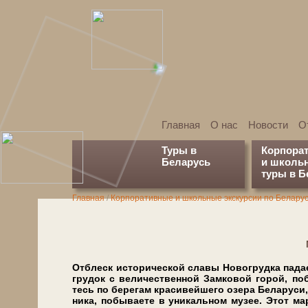
Главная
О нас
Новости
О
Туры в
Корпора
Беларусь
и школь
туры в Б
Главная
/
Корпоративные и школьные экскурсии по Белару
От­блеск ис­то­ри­че­ской славы Но­во­груд­ка па­да
гру­док с ве­ли­че­ствен­ной Зам­ко­вой го­рой, по­б
тесь по бе­ре­гам кра­си­вей­ше­го озе­ра Бе­ла­ру­си,
ни­ка, по­бы­ва­е­те в уни­каль­ном музее. Этот мар