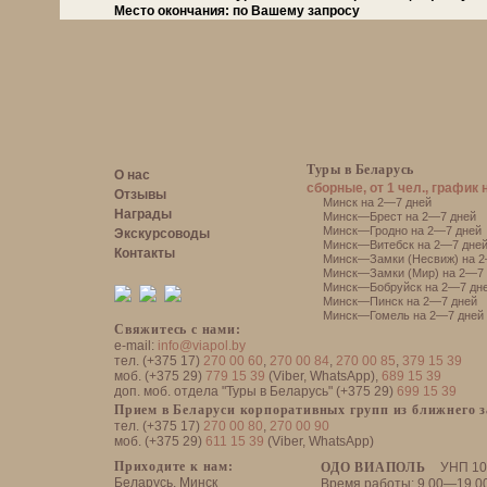
Место окончания:
по Вашему запросу
Туры в Беларусь
О нас
сборные, от 1 чел., график 
Отзывы
Минск на 2—7 дней
Награды
Минск—Брест на 2—7 дней
Минск—Гродно на 2—7 дней
Экскурсоводы
Минск—Витебск на 2—7 дне
Контакты
Минск—Замки (Несвиж) на 2
Минск—Замки (Мир) на 2—7 
Минск—Бобруйск на 2—7 дн
Минск—Пинск на 2—7 дней
Минск—Гомель на 2—7 дней
Свяжитесь с нами:
e-mail:
info@viapol.by
тел. (+375 17)
270 00 60
,
270 00 84
,
270 00 85
,
379 15 39
моб. (+375 29)
779 15 39
(Viber, WhatsApp),
689 15 39
доп. моб. отдела "Туры в Беларусь" (+375 29)
699 15 39
Прием в Беларуси корпоративных групп из ближнего 
тел. (+375 17)
270 00 80
,
270 00 90
моб. (+375 29)
611 15 39
(Viber, WhatsApp)
Приходите к нам:
ОДО ВИАПОЛЬ
УНП 10
Беларусь, Минск
Время работы: 9.00—19.0