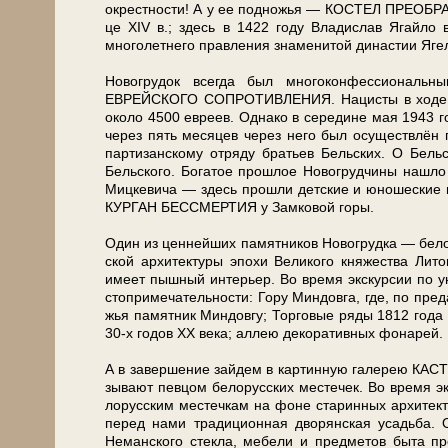
окрестности! А у ее под­но­жья — КОСТЕЛ ПРЕОБРАЖ
це ХIV в.; здесь в 1422 го­ду Вла­ди­слав Ягай­ло в
многолетнего правления зна­ме­ни­той ди­на­стии Ягел
Но­во­гру­док все­гда был многоконфессиональн
ЕВРЕЙСКОГО СОПРОТИВЛЕНИЯ. Нацисты в хо­де Хол
око­ло 4500 ев­ре­ев. Однако в се­ре­ди­не мая 1943 
че­рез пять ме­ся­цев че­рез не­го был осуществлё
партизанскому отряду бра­тьев Бельских. О Бель
Бельского. Бо­га­тое про­шлое Но­во­груд­чи­ны на­шло 
Миц­ке­ви­ча — здесь про­шли дет­ские и юно­ше­ские г
КУРГАН БЕССМЕРТИЯ у Зам­ко­вой го­ры.
Один из цен­ней­ших па­мят­ни­ков Но­во­груд­ка — 
ской ар­хи­тек­ту­ры эпо­хи Ве­ли­ко­го княжества Ли­т
име­ет пышный ин­те­рьер. Во вре­мя экс­кур­сии по уют
сто­при­ме­ча­тель­но­сти: Го­ру Мин­дов­га, где, по пре
жья па­мят­ник Миндовгу; Торговые ря­ды 1812 го­да
30-х го­дов ХХ ве­ка; аллею декоративных фонарей.
А в за­вер­ше­ние зайдем в кар­тин­ную галерею КАСТУСЯ
зы­ва­ют певцом бе­ло­рус­ских ме­сте­чек. Во вре­мя э
ло­рус­ским местечкам на фо­не ста­рин­ных ар­хи­тек­
пе­ред на­ми тра­ди­ци­он­ная дворянская усадь­ба
Неманского стек­ла, ме­бе­ли и пред­ме­тов бы­та пр