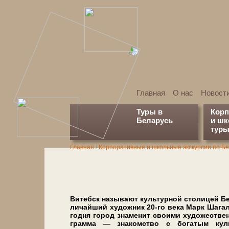
Главная
О нас
Новост
Туры в
Кор
Беларусь
и ш
туры
Главная
/
Корпоративные и школьные экскурсии по Б
Ви­тебск на­зы­ва­ют культурной сто­ли­цей Б
личайший ху­дож­ник 20-го ве­ка Марк Ша­гал,
год­ня го­род зна­ме­нит сво­и­ми ху­до­же­ств
грам­ма — знакомство с бо­га­тым куль­ту