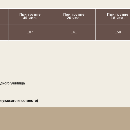
При группе
При группе
При группе
40 чел.
26 чел.
18 чел.
107
141
158
д­но­го училища
и укажите иное место)