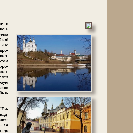
ни и
твен­
ре­мя
й­кой
ны­не
а­ро­
­вал­
у­том
о­ро­
­зан­
­я­ся
о­вую
ак­же
й­ня­
 "Ви­
квад­
и­ков
МАРКА
и где