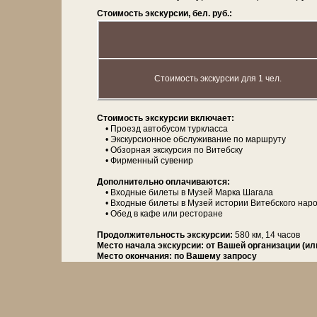
Стоимость экскурсии, бел. руб.:
Стоимость экскурсии для 1 чел.
Сто­и­мость экс­кур­сии вклю­ча­ет:
• Проезд ав­то­бу­сом турк­лас­са
• Экскурсионное об­слу­жи­ва­ние по марш­ру­ту
• Об­зор­ная экскурсия по Ви­теб­ску
• Фирменный су­ве­нир
Дополнительно оплачиваются:
• Вход­ные би­ле­ты в Музей Мар­ка Ша­га­ла
• Вход­ные би­ле­ты в Музей ис­то­рии Витебского на­ро
• Обед в ка­фе или ре­сто­ра­не
Про­дол­жи­тель­ность экс­кур­сии:
580 км, 14 ча­сов
Место начала экскурсии:
от Вашей организации (ил
Место окончания:
по Вашему запросу