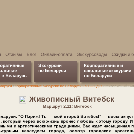
и
Отзывы
Блог
Онлайн-оплата
Экскурсоводы
Скидки и 
поративные
Экскурсии
Корпоративные и
кольные
по Беларуси
школьные экскурсии
 в Беларусь
по Беларуси
еларуси
/
Корпоративные экскурсии по Беларуси на 1—2 дня
/
Живописный Вит
Живописный Ви­тебск
Марш­рут 2.11: Ви­тебск
е­ла­ру­си. "О Па­риж! Ты — мой вто­рой Ви­тебск!" — вос­клик­нул
 ко­то­рый че­рез всю жизнь про­нес лю­бовь к этому го­ро­ду. И
ен­ны­ми и ар­ти­сти­че­ски­ми тра­ди­ци­я­ми. Вас ждет насыщенная 
р­ным на­сле­ди­ем го­ро­да, осмотр го­род­ских кре­а­тив­