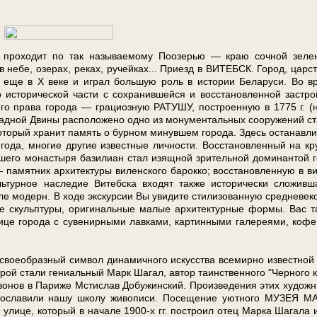
а и про­хо­дит по так называемому Поозерью — краю сочной зе­ле­
небе, озе­рах, ре­ках, ручейках... При­езд в ВИТЕБСК. Город, цар­с
к еще в X ве­ке и иг­рал боль­шую роль в ис­то­рии Бе­ла­ру­си. Во в
­ри­че­ской ча­сти с со­хра­нив­шей­ся и вос­ста­нов­лен­ной за­стро
о­го пра­ва го­ро­да — гра­ци­оз­ную РАТУШУ, по­стро­ен­ную в 1775 г. (
пад­ной Дви­ны рас­по­ло­же­но од­но из мо­ну­мен­таль­ных со­ору­же­ний ст
ко­то­рый хра­нит па­мять о бур­ном ми­нув­шем го­ро­да. Здесь оста­нав­ли
о­да, мно­гие дру­гие из­вест­ные лич­но­сти. Вос­ста­нов­лен­ный на кр
о мо­на­сты­ря ба­зи­ли­ан стал изящ­ной зри­тель­ной до­ми­нан­той г
­мят­ник ар­хи­тек­ту­ры ви­лен­ско­го ба­рок­ко; вос­ста­нов­лен­ную в ви
­тур­ное на­сле­дие Ви­теб­ска вхо­дят так­же ис­то­ри­че­ски сло­жив­ша
е мо­дерн. В хо­де экс­кур­сии Вы уви­ди­те сти­ли­зо­ван­ную сред­не­ве­к
е скульп­ту­ры, ори­ги­наль­ные ма­лые ар­хи­тек­тур­ные фор­мы. Вас т
це го­ро­да с су­ве­нир­ны­ми лав­ка­ми, кар­тин­ны­ми га­ле­ре­я­ми, ко­фе
свое­об­раз­ный сим­вол ди­на­мич­но­го ис­кус­ства все­мир­но из­вест­ной
о­рой ста­ли ге­ни­аль­ный Марк Ша­гал, ав­тор та­ин­ствен­но­го "Чер­но­го 
­зо­нов в Па­ри­же Мсти­слав До­бу­жин­ский. Про­из­ве­де­ния этих ху­дож­н
ро­сла­ви­ли на­шу шко­лу жи­во­пи­си. По­се­ще­ние уют­но­го МУЗЕЯ 
ли­це, ко­то­рый в на­ча­ле 1900-х гг. по­стро­ил отец Мар­ка Ша­га­ла 