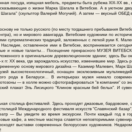
инная посуда, изящ­ная ме­бель, пред­ме­ты бы­та ру­бе­жа XIX-XX вв.,
ас­ска­зы­ва­ю­щие о жиз­ни Мар­ка Ша­га­ла в Ви­теб­ске. А в уют­ном дв
Ша­га­ла" (скуль­птор Ва­ле­рий Могучий). А затем — вкус­ный ОБЕД 
снову не толь­ко рус­ско­го (по месту тогдашнего пре­бы­ва­ния Ви­теб­
тра), но и ми­ро­во­го аван­гар­да. Витебские ху­дож­ни­ки по ис­то­ри­че
лями супрематических тра­ди­ций, заложенных с легкой руки К. Мал
аследие, оставленное ими в Ви­теб­ске, вос­при­ни­ма­ет­ся се­год­н
вые и но­вые та­лан­ты… По­се­ще­ние пре­крас­но­го МУЗЕЯ ВИТЕБС
жен­но­го в оригинальном до­ре­во­лю­ци­он­ном зда­нии; здесь Вы о
20-х гг. ХХ ве­ка, где зарождалось ис­кус­ство, изменившее мир. Здесь р
­вре­мен­ную основу ми­ро­во­го дизайна — Ка­зи­мир Ма­ле­вич, Марк Ша
Музей высокотехнологичный, осна­щен эксклюзивным мультимеди
о ро­да в Бе­ла­ру­си… В ин­те­рье­рах му­зея не­ма­ло со­вре­ме
отозоны — в хол­ле мож­но сфотографироваться "в ком­па­нии" со зн
ческий плакат Эль Лисицкого "Клином красным бей бе­лых". И су­ве­
ь­ная столица фе­сти­ва­лей. Здесь про­хо­дят джа­зо­вые, бар­дов­ские,
сто­ли­цей Меж­ду­на­род­но­го фе­сти­ва­ля ис­кусств "Сла­вян­ский ба­зар"
е­атр — Вы уви­ди­те во вре­мя экс­кур­сии. Почти каж­дый год в го­
­вые ка­фе, а ­мест­ные ма­сте­ра славятся не­по­вто­ри­мы­ми су­ве­ни­р
­хо­дят вы­став­ки со­вре­мен­ных бе­ло­рус­ских ху­дож­ни­ков. Не­да­ро
!