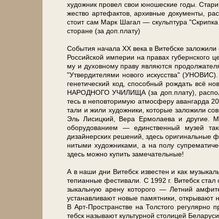
ху­дож­ник про­вел свои юно­ше­ские го­ды. Стар
же­ство ар­те­фак­тов, ар­хив­ные до­ку­мен­ты, р
стоит сам Марк Ша­гал — скульп­ту­ра "Скрипка 
сто­ра­не (за доп.пла­ту)
События на­ча­ла ХХ ве­ка в Ви­теб­ске заложили о
Рос­сий­ской им­пе­рии на пра­вах губернского цен­
му и духовному пра­ву яв­ля­ют­ся продолжате
"Утвердителями нового ис­кус­ства" (УНОВИС). Н
генетический код, способный рождать всё но­
НАРОДНОГО УЧИЛИЩА (за доп.пла­ту), рас­по­ло­
тесь в не­по­вто­ри­мую ат­мо­сфе­ру аван­гар­да 
та­ли и жи­ли ху­дож­ни­ки, ко­то­рые заложили со
Эль Лисицкий, Ве­ра Ермолаева и дру­гие. 
оборудованием — един­ствен­ный му­зей та­ко­г
дизайнерских решений, здесь ори­ги­наль­ные ф
ни­ты­ми ху­дож­ни­ка­ми, а на полу супремати
здесь мож­но ку­пить за­ме­ча­тель­ные!
А в на­ши дни Ви­тебск из­ве­стен и как му­зы­кал
те­пи­ан­ные фе­сти­ва­ли. С 1992 г. Ви­тебск стал 
зы­каль­ную аре­ну ко­то­ро­го — Летний ам­фи­т
устанавливают но­вые па­мят­ни­ки, от­кры­ва­ют но
В Арт-Пространстве на Тол­сто­го ре­гу­ляр­но про
тебск на­зы­ва­ют культурной сто­ли­цей Бе­ла­ру­си