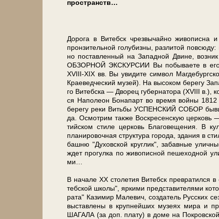
пространств…
До­ро­га в Ви­тебск чрез­вы­чай­но живописн
пронзительной голубизны, разлитой повсюду: в 
но по­став­лен­ный на За­пад­ной Дви­не, воз­ни
ОБЗОРНОЙ ЭКСКУРСИИ Вы по­бы­ва­е­те в его ис­то
ХVIII-XIX вв. Вы уви­ди­те сим­вол Маг­де­бург­ск
Кра­е­вед­че­ский му­зей). На вы­со­ком бе­ре­гу За­
го Ви­теб­ска — Дворец гу­бер­на­то­ра (XVIII в.), 
ся На­по­ле­он Бо­на­парт во вре­мя вой­ны 1812 г
бе­ре­гу ре­ки Вить­бы УСПЕНСКИЙ СОБОР быв­ше­г
да. Осмотрим так­же Вос­кре­сен­скую цер­ковь — па
тий­ском сти­ле цер­ковь Бла­го­ве­ще­ния. В куль
планировочная струк­ту­ра го­ро­да, зда­ния в сти­л
баш­ню "Ду­хов­ской круг­лик", за­бав­ные улич­ны
ждет про­гул­ка по жи­во­пис­ной пе­ше­ход­ной ули­
ми…
В на­ча­ле XX сто­ле­тия Ви­тебск пре­вра­тил­ся в 
теб­ской шко­лы", яр­ки­ми пред­ста­ви­те­ля­ми ко­т
ра­та" Ка­зи­мир Ма­ле­вич, со­зда­тель Рус­ских се
вы­став­ле­ны в круп­ней­ших му­зе­ях ми­ра и п
ШАГАЛА (за доп. пла­ту) в до­ме на По­кров­ской у