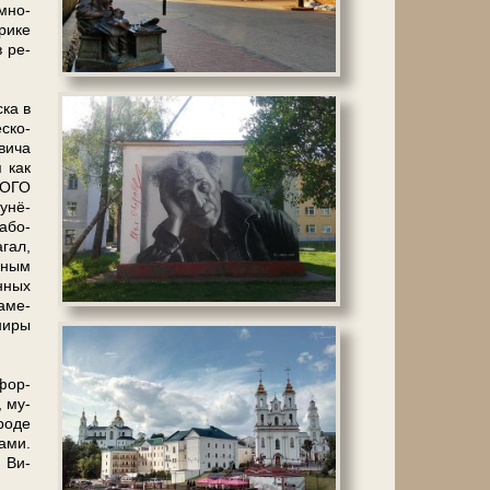
 мно­
орике
в ре­
ска в
­ско­
евича
я как
КОГО
кунё­
а­бо­
­гал,
йным
н­ных
а­ме­
ни­ры
 фор­
, му­
ро­де
а­ми.
м Ви­