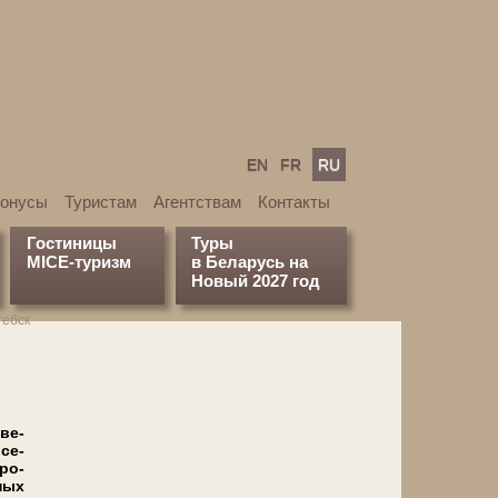
EN
FR
RU
бонусы
Туристам
Агентствам
Контакты
Гостиницы
Туры
MICE-туризм
в Беларусь на
Новый 2027 год
ебск
 ве-
 се­
про­
ных