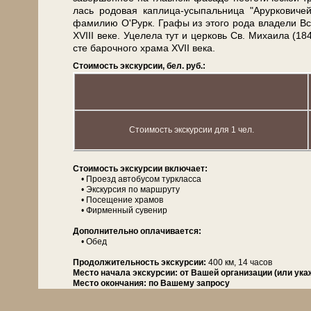
лась родовая каплица-усыпальница "Арурковичей
фамилию О'Рурк. Графы из это­го ро­да вла­де­ли Вс
ХVІІІ ве­ке. Уцелела тут и цер­ковь Св. Ми­ха­и­ла
сте барочного хра­ма ХVІІ ве­ка.
Стоимость экскурсии, бел. руб.:
Стоимость экскурсии для 1 чел.
Сто­и­мость экс­кур­сии вклю­ча­ет:
• Проезд ав­то­бу­сом турк­лас­са
• Экс­кур­сия по марш­ру­ту
• По­се­ще­ние хра­мов
• Фирменный су­ве­нир
Дополнительно опла­чи­ва­ет­ся:
• Обед
Про­дол­жи­тель­ность экс­кур­сии:
400 км, 14 ча­сов
Место начала экскурсии:
от Вашей организации (или ука
Место окончания:
по Вашему запросу