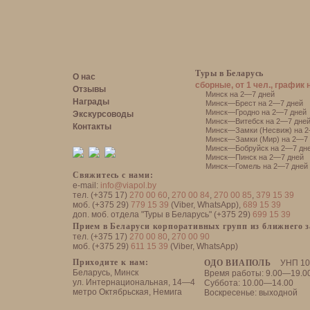
Туры в Беларусь
О нас
сборные, от 1 чел., график 
Отзывы
Минск на 2—7 дней
Награды
Минск—Брест на 2—7 дней
Минск—Гродно на 2—7 дней
Экскурсоводы
Минск—Витебск на 2—7 дне
Контакты
Минск—Замки (Несвиж) на 2
Минск—Замки (Мир) на 2—7 
Минск—Бобруйск на 2—7 дн
Минск—Пинск на 2—7 дней
Минск—Гомель на 2—7 дней
Свяжитесь с нами:
e-mail:
info@viapol.by
тел. (+375 17)
270 00 60
,
270 00 84
,
270 00 85
,
379 15 39
моб. (+375 29)
779 15 39
(Viber, WhatsApp),
689 15 39
доп. моб. отдела "Туры в Беларусь" (+375 29)
699 15 39
Прием в Беларуси корпоративных групп из ближнего 
тел. (+375 17)
270 00 80
,
270 00 90
моб. (+375 29)
611 15 39
(Viber, WhatsApp)
Приходите к нам:
ОДО ВИАПОЛЬ
УНП 10
Беларусь, Минск
Время работы: 9.00—19.0
ул. Интернациональная, 14—4
Суббота: 10.00—14.00
метро Октябрьская, Немига
Воскресенье: выходной