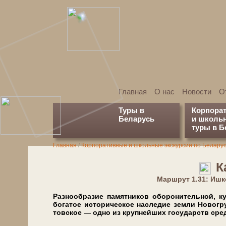
Главная
О нас
Новости
О
Туры в
Корпора
Беларусь
и школь
туры в Б
Главная
/
Корпоративные и школьные экскурсии по Белару
К
Марш­рут 1.31: Иш
Разнообразие па­мят­ни­ков оборонительной, куль­
богатое историческое на­сле­дие зем­ли Но­во­гру
тов­ское — од­но из круп­ней­ших го­су­дарств сред­