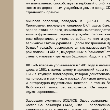
му впечатлению спо­соб­ству­ет и гербовый столб, на
га­ет­ся за де­ре­вян­ным усадебным до­мом кон­ца ХIX
стрельчатой брамой.
Миновав Ко­ре­ли­чи, по­па­да­ем в ЩОРСЫ — быв
Хрептовиче, последнем канцлере ВКЛ, здесь бы­ло 
ва­ри­ли отличное пи­во, за­ни­ма­лись животноводст
ни­лись фраг­мен­ты ста­рин­ной усадь­бы: биб­лио­те
те­ке сберегалось уникальное со­бра­ние книг и руко
величавой статью украшает Щор­сы по­стро­ен­ная Х
быв­шей усадь­бы рас­по­ла­га­ет­ся так на­зы­ва­е­мая
рой по­ло­ви­ны ХIX в., выдержанных в "замковом" с
сте­ны с уг­ло­вы­ми круглыми баш­ня­ми. Издали э
ЛЮБЧА впер­вые упо­ми­на­ет­ся в 1401 го­ду в не­мец­
здесь в 1581 г. за­мок, шко­лу и арианский храм (с 
1612 г. крупную типографию, ко­то­рая дей­ство­ва­
на польском и латинском языках. Активная деятел
и литературно-издательских цен­тров не толь­ко Ве­ли
Любчанский за­мок реставрируется. Он па­рит н
одухотворенность…
За­вер­ша­ет экс­кур­сию ВСЕЛЮБ. Здесь со­хра­нил­ся
ко­стел Св. Казимира (1433). Это — белоснежно
завершенное на главном фа­са­де неоготической тре