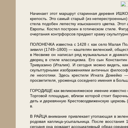
Начинает этот маршрут ста­рин­ная де­рев­ня ИШК
кре­пость. Это самый ста­рый (из не­пе­ре­стро­ен­ных)
сте­ла подобен лепестку изыс­кан­но­го цветка. Этот 
Ев­ро­пы. Костел по­стро­ен в готическом сти­ле. Фиг
очертания контрфорсов при­да­ют храму скульптурнос
ПОЛОНЕЧКА из­вест­на с 1428 г. как се­ло Малая Пол
зи­вилл (1749–1800) — каштелян виленский, об­ще­ствен
в Не­сви­же он на­пи­сал ряд му­зы­каль­ных и дра­ма­ти
дво­рец в сти­ле клас­си­циз­ма. Его сын Кон­стан­
Тривуазино (Италия). И се­год­ня мож­но видеть, к
скульптурными изображениями античных философов… 
ле не­ого­ти­ки. Здесь кре­сти­ли Игната До­мей­ко —
просветителя, уро­жен­ца соседнего име­ния в Боль
ГОРОДИЩЕ как великокняжеское име­ние из­вест­но с 
Торговой пло­ща­дью, вбли­зи ко­то­рой стоит ба­роч­
деть и деревянную Крестовоздвиженскую цер­ковь (17
в.
В РАЙЦА вни­ма­ние при­вле­ка­ет утопающая в зе­ле­
родовая каплица-усыпальница. После вос­ста­ния 1
се­год­ня она рождает ассоциативный об­раз сред­не­