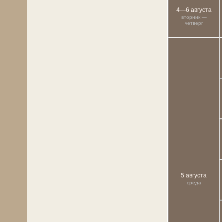
4—6 августа
вторник —
четверг
5 августа
среда