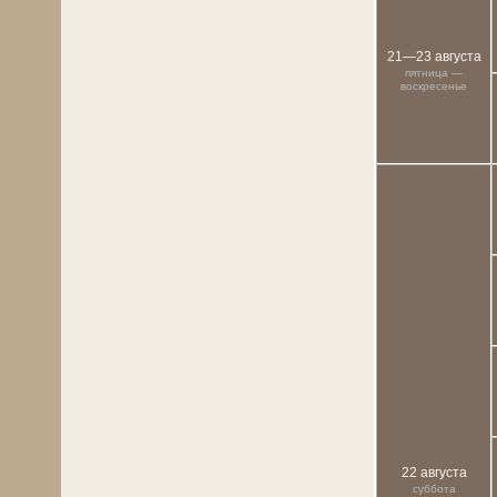
21—23 августа
пятница —
воскресенье
22 августа
суббота