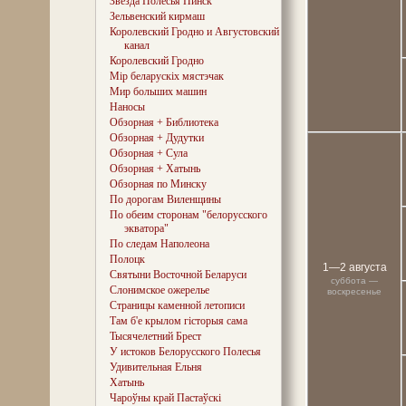
Звезда Полесья Пинск
Зельвенский кирмаш
Королевский Гродно и Августовский
канал
Королевский Гродно
Мір беларускіх мястэчак
Мир больших машин
Наносы
Обзорная + Библиотека
Обзорная + Дудутки
Обзорная + Сула
Обзорная + Хатынь
Обзорная по Минску
По дорогам Виленщины
По обеим сторонам "белорусского
экватора"
По следам Наполеона
Полоцк
1—2 августа
Святыни Восточной Беларуси
суббота —
Слонимское ожерелье
воскресенье
Страницы каменной летописи
Там б'е крылом гісторыя сама
Тысячелетний Брест
У истоков Белорусского Полесья
Удивительная Ельня
Хатынь
Чароўны край Пастаўскі