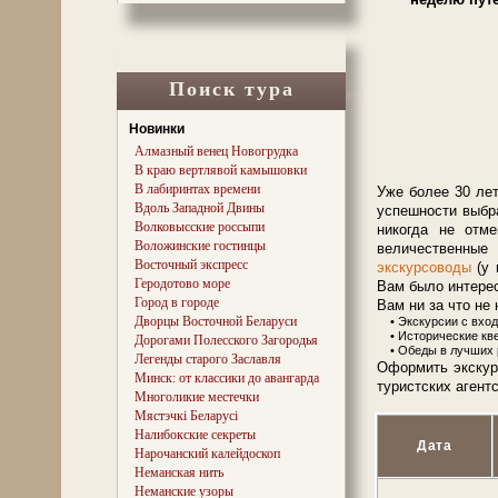
Поиск тура
Новинки
Алмазный венец Новогрудка
В краю вертлявой камышовки
В лабиринтах времени
Уже более 30 ле
Вдоль Западной Двины
успешности выбра
Волковысские россыпи
никогда не отм
Воложинские гостинцы
величественные
Восточный экспресс
экскурсоводы
(у 
Геродотово море
Вам было интере
Город в городе
Вам ни за что не
Дворцы Восточной Беларуси
• Экскурсии с входн
• Исторические кве
Дорогами Полесского Загородья
• Обеды в лучших р
Легенды старого Заславля
Оформить экскур
Минск: от классики до авангарда
туристских агент
Многоликие местечки
Мястэчкі Беларусі
Налибокские секреты
Дата
Нарочанский калейдоскоп
Неманская нить
Неманские узоры