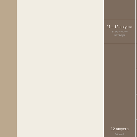
11—13 августа
вторник —
четверг
12 августа
среда