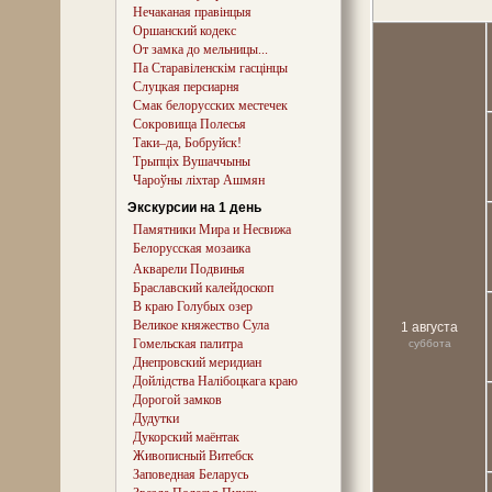
Нечаканая правінцыя
Оршанский кодекс
От замка до мельницы...
Па Старавіленскім гасцінцы
Слуцкая персиарня
Смак белорусских местечек
Сокровища Полесья
Таки–да, Бобруйск!
Трыпціх Вушаччыны
Чароўны ліхтар Ашмян
Экскурсии на 1 день
Памятники Мира и Несвижа
Белорусская мозаика
Акварели Подвинья
Браславский калейдоскоп
В краю Голубых озер
Великое княжество Сула
1 августа
Гомельская палитра
суббота
Днепровский меридиан
Дойлідства Налібоцкага краю
Дорогой замков
Дудутки
Дукорский маёнтак
Живописный Витебск
Заповедная Беларусь