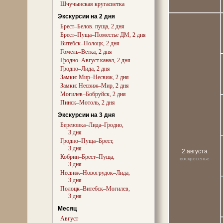
Шчучынская кругасветка
Экскурсии на 2 дня
Брест–Белов. пуща, 2 дня
Брест–Пуща–Поместье ДМ, 2 дня
Витебск–Полоцк, 2 дня
Гомель–Ветка, 2 дня
Гродно–Август.канал, 2 дня
Гродно–Лида, 2 дня
Замки: Мир–Несвиж, 2 дня
Замки: Несвиж–Мир, 2 дня
Могилев–Бобруйск, 2 дня
Пинск–Мотоль, 2 дня
Экскурсии на 3 дня
Березовка–Лида–Гродно,
3 дня
Гродно–Пуща–Брест,
3 дня
2 августа
Кобрин–Брест–Пуща,
воскресенье
3 дня
Несвиж–Новогрудок–Лида,
3 дня
Полоцк–Витебск–Могилев,
3 дня
Месяц
Август