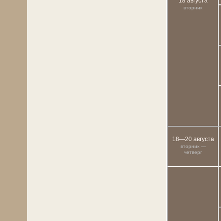
18 августа
вторник
18—20 августа
вторник —
четверг