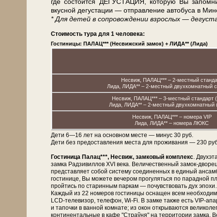
где состоится ДЕГУСТАЦИЯ, ко­то­рую Вы запомните
вкусной де­густа­ции — отправление ав­то­бу­са в Минс
* Для де­тей в сопровождении взрос­лых — дегуст
Стоимость тура для 1 человека:
Гостиницы: ПАЛАЦ*** (Несвижский замок) + ЛИДА** (Лида)
Несвиж, ПАЛАЦ*** – 2-местный станд
Лида, ЛИДА** – 2-местный двухкомнатный 
Несвиж, ПАЛАЦ*** – 3-местный стандарт (
Лида, ЛИДА** – 2-местный двухкомнатный (
Несвиж, ПАЛАЦ*** – номера VIP
Лида, ЛИДА** – номера ЛЮКС
Дети 6—16 лет на основном месте — минус 30 руб.
Дети без предоставления места для проживания — 230 руб. 
Гостиница Палац***, Несвиж, замковый комплекс
. Двухэ
замка Радзивиллов XVI века. Величественный замок-двор
представляет собой систему соединенных в единый ансам
гостинице, Вы можете вечером прогуляться по парадной пл
пройтись по старинным паркам — почувствовать дух эпохи
Каждый из 22 номеров гостиницы оснащен всем необходим
LCD-телевизор, телефон, Wi-Fi. В замке также есть VIP-ап
и тапочки в ванной комнате; из окон открываются великол
континентальные в кафе "Страўня" на территории замка. 