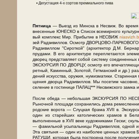
• Де­гу­ста­ция 4-х сортов премиального пи­ва
Пят­ни­ца
— Выезд из Мин­ска в Не­свиж. Во вре­мя это
вне­сен­ные ЮНЕСКО в Спи­сок все­мир­но­го куль­тур­
вый ком­плекс Мир. При­бы­тие в НЕСВИЖ
niasvizh.
зей Рад­зи­вил­лов. Осмотр ДВОРЦОВО-ПАРКОВОГО КОМ
Рад­зи­вил­лом "Си­рот­кой" (ар­хи­тек­тор Д.М. Бер­нар
пру­да­ми. В его ар­хи­тек­ту­ре пе­ре­пле­та­ют­ся эле­м
дворец пред­став­ля­ет со­бой си­сте­му со­еди­нен­ны
ЭКСКУРСИЯ ПО ДВОРЦУ, осмотр его впе­чат­ляю­щих эк
рет­ный, Ка­мин­ный, Зо­ло­той, Гет­ман­ский и др.) раз­
де­ний ис­кус­ства, ору­жия, ну­миз­ма­ти­ки. Старинная
ще­ния двор­ца Рад­зи­вил­лов. Мы по­се­тим часовню,
се­ле­ние в го­сти­ни­це ПАЛАЦ*** Несвиж­ско­го зам­ка и
После обе­да — небольшая ЭКСКУРСИЯ ПО НЕСВИЖУ. З
Рыночной пло­ща­ди со­хра­ни­лись до­ма ре­мес­лен­ни­
род­ские во­ро­та — Слуц­кая бра­ма XVII в. Экс­кур
один из ста­рей­ших ка­то­ли­че­ских хра­мов в Бе­л
выполненные в XVII ве­ке ху­дож­ни­ка­ми Гески; ску
— фамильной усыпальницы Рад­зи­вил­лов, одной из са
Эта свя­ты­ня — один из наи­бо­лее цен­ных хра­мов Бе­
РАТУШИ, ко­то­рая бы­ла по­стро­е­на по­сле по­лу­че­ни