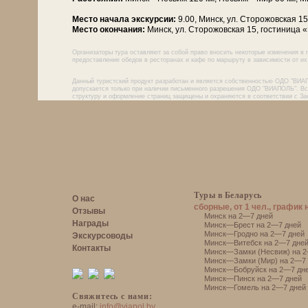
Место начала экскурсии:
9.00, Минск, ул. Сторожовская 1
Место окончания:
Минск, ул. Сторожовская 15, гостиница 
Организаторы тура оставляют за собой право вносить некоторые изменения в 
предоставление обедов в ресторанах и кафе по маршруту в зависимости от их 
Данный туристский продукт разработан и является собственностью ОДО "ВИА
допускается только при наличии письменного разрешения ОДО "ВИАПОЛЬ". Все
структуру и оформление страниц защищены и охраняются в соответствии с За
Туры в Беларусь
О нас
сборные, от 1 чел., график 
Отзывы
Минск на 2—7 дней
Награды
Минск—Брест на 2—7 дней
Минск—Гродно на 2—7 дней
Экскурсоводы
Минск—Витебск на 2—7 дне
Контакты
Минск—Замки (Несвиж) на 2
Минск—Замки (Мир) на 2—7 
Минск—Бобруйск на 2—7 дн
Минск—Пинск на 2—7 дней
Минск—Гомель на 2—7 дней
Свяжитесь с нами:
e-mail:
info@viapol.by