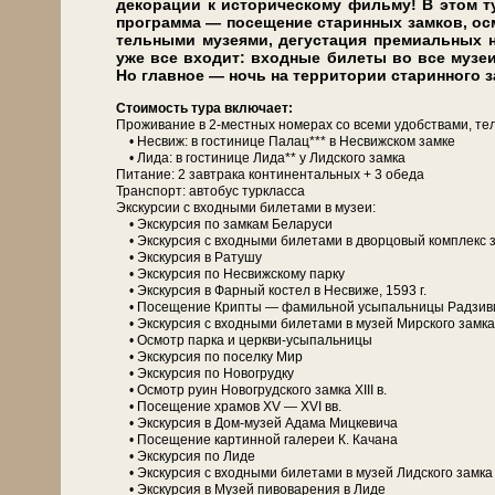
декорации к ис­то­ри­че­ско­му филь­му! В этом ту
про­грам­ма — посещение ста­рин­ных зам­ков, осм
тель­ны­ми музеями, дегустация премиальных на
уже все вхо­дит: входные би­ле­ты во все му­зе
Но глав­ное — ночь на тер­ри­то­рии ста­рин­но­го з
Сто­и­мость ту­ра вклю­ча­ет:
Про­жи­ва­ние в 2-местных но­ме­рах со все­ми удоб­ства­ми, те­л
• Не­свиж: в го­сти­ни­це Па­лац*** в Не­свиж­ском зам­ке
• Ли­да: в го­сти­ни­це Ли­да** у Лидского зам­ка
Питание: 2 зав­тра­ка континентальных + 3 обе­да
Транс­порт: ав­то­бус турк­лас­са
Экскурсии с вход­ны­ми би­ле­та­ми в му­зеи:
• Экс­кур­сия по зам­кам Бе­ла­ру­си
• Экс­кур­сия с вход­ны­ми би­ле­та­ми в двор­цо­вый ком­плекс з
• Экс­кур­сия в Ратушу
• Экс­кур­сия по Несвижскому пар­ку
• Экс­кур­сия в Фар­ный ко­стел в Не­сви­же, 1593 г.
• По­се­ще­ние Крипты — фамильной усыпальницы Рад­зи­в
• Экс­кур­сия с вход­ны­ми би­ле­та­ми в му­зей Мир­ско­го зам­ка
• Осмотр пар­ка и церкви-усыпальницы
• Экс­кур­сия по поселку Мир
• Экс­кур­сия по Новогрудку
• Осмотр руин Но­во­груд­ско­го зам­ка ХIII в.
• По­се­ще­ние хра­мов XV — XVI вв.
• Экс­кур­сия в Дом-музей Ада­ма Миц­ке­ви­ча
• По­се­ще­ние кар­тин­ной галереи К. Ка­ча­на
• Экс­кур­сия по Ли­де
• Экс­кур­сия с вход­ны­ми би­ле­та­ми в му­зей Лидского зам­ка 
• Экс­кур­сия в Музей пивоварения в Ли­де