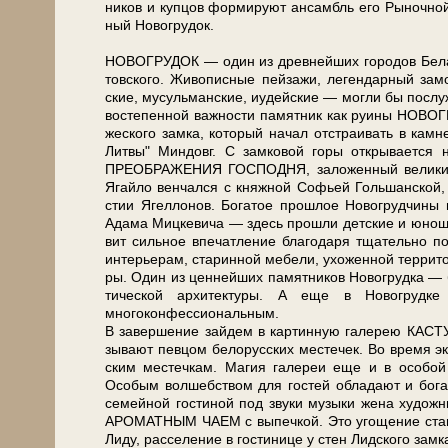
ни­ков и куп­цов фор­ми­ру­ют ан­самбль его Рыночно
ный Но­во­гру­док.
НОВОГРУДОК — один из древ­ней­ших го­ро­дов Бе­ла­ру
тов­ско­го. Живописные пей­за­жи, ле­ген­дар­ный за­м
ские, му­суль­ман­ские, иудей­ские — мог­ли бы по­слу­жи
во­сте­пен­ной важ­но­сти па­мят­ник как ру­и­ны НОВО
же­ско­го зам­ка, ко­то­рый на­чал от­стра­и­вать в кам
Лит­вы" Мин­довг. С замковой го­ры от­кры­ва­ет­с
ПРЕОБРАЖЕНИЯ ГОСПОДНЯ, за­ло­жен­ный ве­ли­ким кн
Ягай­ло вен­чал­ся с княж­ной Со­фьей Голь­шан­ской,
стии Ягел­ло­нов. Бо­га­тое про­шлое Но­во­груд­чи­ны 
Ада­ма Миц­ке­ви­ча — здесь про­шли дет­ские и юно
вит сильное впе­чат­ле­ние благодаря тща­тель­но по­
интерьерам, ста­рин­ной ме­бе­ли, ухоженной тер­ри­
ры. Один из цен­ней­ших па­мят­ни­ков Но­во­груд­
ти­че­ской ар­хи­тек­ту­ры. А еще в Но­во­груд
многоконфессиональным.
В за­вер­ше­ние зайдем в кар­тин­ную галерею КАСТУСЯ К
зы­ва­ют певцом бе­ло­рус­ских ме­сте­чек. Во вре­мя э
ским местечкам. Магия галереи еще и в осо­бой ар­
Особым волшебством для го­стей обладают и бо­га­та
семейной гостиной под зву­ки му­зы­ки же­на ху­дож
АРОМАТНЫМ ЧАЕМ с вы­печ­кой. Это уго­ще­ние ста­нет
Ли­ду, рас­се­ле­ние в го­сти­ни­це у стен Лидского зам­к