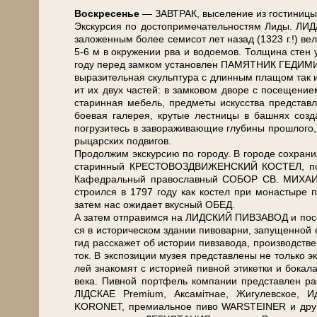
Вос­кре­се­нье
— ЗАВ­ТРАК, вы­се­ле­ние из го­сти­ни­цы
Экс­кур­сия по достопримечательностям Лиды. ЛИДА по
за­ло­жен­ным бо­лее се­ми­сот лет на­зад (1323 г.!) в
5-6 м в окру­же­нии рва и водоемов. Толщина стен у 
го­ду пе­ред зам­ком уста­нов­лен ПАМЯТНИК ГЕДИМИ
выразительная скульп­ту­ра с длинным плащом так
ит их двух ча­стей: в замковом дворе с по­се­ще­ни
ста­рин­ная ме­бель, пред­ме­ты ис­кус­ства пред­став­
боевая га­ле­рея, крутые лестницы в башнях со­зда
погрузитесь в за­во­ра­жи­ва­ю­щие глу­би­ны про­шло­г
ры­цар­ских подвигов.
Продолжим экс­кур­сию по го­ро­ду. В го­ро­де со­хра­н
ста­рин­ный КРЕСТОВОЗДВИЖЕНСКИЙ КОСТЕЛ, по­стро­
Кафедральный пра­во­слав­ный СОБОР СВ. МИХАИЛА
строился в 1797 го­ду как ко­стел при мо­на­сты­ре пи
затем нас ожи­да­ет вкус­ный ОБЕД.
А затем от­пра­вим­ся на ЛИДСКИЙ ПИВЗАВОД и п
ся в ис­то­ри­че­ском зда­нии пи­во­вар­ни, запущенной
гид рас­ска­жет об ис­то­рии пивзавода, про­из­вод­ст
ток. В экс­по­зи­ции му­зея пред­став­ле­ны не толь­ко эк
лей знакомят с ис­то­ри­ей пивной этикетки и бокала,
ве­ка. Пивной портфель ком­па­нии пред­став­лен 
ЛІДСКАЕ Premium, Аксамiтнае, Жигулевское, 
KORONET, премиальное пи­во WARSTEINER и дру­гие. 