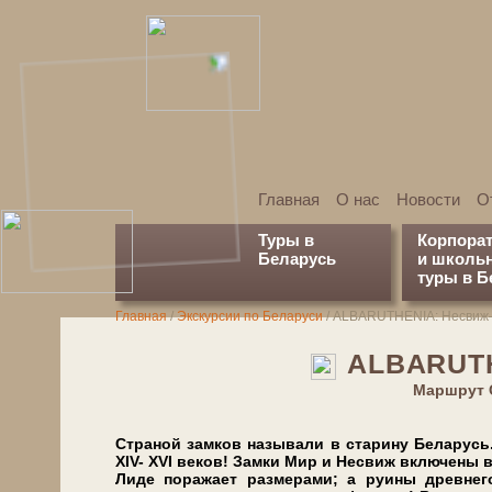
Главная
О нас
Новости
О
Туры в
Корпора
Беларусь
и школь
туры в Б
Главная
/
Экскурсии по Беларуси
/
АLBARUTHENIA: Несвиж
АLBARUTH
Марш­рут 
Страной зам­ков на­зы­ва­ли в ста­ри­ну Бе­ла­рус
XIV- XVI ве­ков! Замки Мир и Не­свиж вклю­че­ны в 
Ли­де по­ра­жа­ет раз­ме­ра­ми; а ру­и­ны древ­не