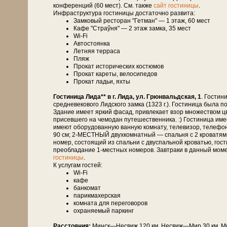
конференций (60 мест). См. также
сайт гостиницы
.
Инфраструктура гостиницы достаточно развита:
Замковый ресторан "Гетман" — 1 этаж, 60 мест
Кафе "Страўня" — 2 этаж замка, 35 мест
Wi-Fi
Автостоянка
Летняя терраса
Пляж
Прокат исторических костюмов
Прокат кареты, велосипедов
Прокат ладьи, яхты
Гостиница Лида** в г. Лида, ул. Грюнвальдская, 1
. Гостин
средневекового Лидского замка (1323 г.). Гостиница была п
Здание имеет яркий фасад, привлекает взор множеством ц
присевшего на чемодан путешественника. :) Гостиница име
имеют оборудованную ванную комнату, телевизор, телефо
90 см; 2-МЕСТНЫЙ двухкомнатный — спальня с 2 кроватям
номер, состоящий из спальни с двуспальной кроватью, гост
преобладание 1-местных номеров. Завтраки в данный момен
гостиницы
.
К услугам гостей:
Wi-Fi
кафе
банкомат
парикмахерская
комната для переговоров
охраняемый паркинг
Расстояния:
Минск—Не­свиж 120 км, Не­свиж—Мир 30 км, Мир—