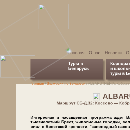
Главная
О нас
Новости
О
Туры в
Корпора
Беларусь
и школь
туры в Б
Главная
/
Экскурсии по Беларуси
/
АLBARUTHENIA: Кобрин
АLBAR
Марш­рут СБ-Д.32: Коссово — Коб
Интересная и насыщенная про­грам­ма ждет Вас 
тысячелетний Брест, жи­во­пис­ные го­род­ки, вел
ри­ал в Брест­ской кре­по­сти, "заповедный на­пев"