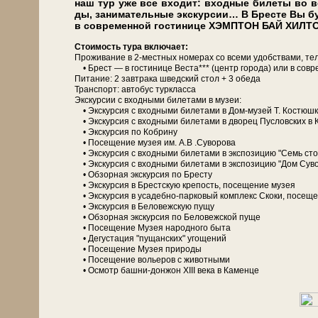
наш тур уже все вхо­дит: входные би­ле­ты во в
ды, занимательные экс­кур­сии… В Бре­сте Вы бу­д
в со­вре­мен­ной го­сти­ни­це ХЭМПТОН БАЙ ХИЛТО
Сто­и­мость ту­ра вклю­ча­ет:
Про­жи­ва­ние в 2-местных но­ме­рах со все­ми удоб­ства­ми, те­л
• Брест — в го­сти­ни­це Веста*** (центр го­ро­да) или в со­
Питание: 2 зав­тра­ка швед­ский стол + 3 обе­да
Транс­порт: ав­то­бус турк­лас­са
Экскурсии с вход­ны­ми би­ле­та­ми в му­зеи:
• Экс­кур­сия с вход­ны­ми би­ле­та­ми в Дом-музей Т. Ко­стюш­
• Экс­кур­сия с вход­ны­ми би­ле­та­ми в дво­рец Пуслов­ских в К
• Экс­кур­сия по Кобрину
• По­се­ще­ние му­зея им. А.В .Су­во­ро­ва
• Экс­кур­сия с вход­ны­ми би­ле­та­ми в экс­по­зи­цию "Семь ст
• Экс­кур­сия с вход­ны­ми би­ле­та­ми в экс­по­зи­цию "Дом Су­
• Об­зор­ная экскурсия по Бре­сту
• Экс­кур­сия в Брестскую кре­пость, посещение му­зея
• Экс­кур­сия в усадебно-парковый ком­плекс Скоки, посеще
• Экс­кур­сия в Бе­ло­веж­скую пу­щу
• Об­зор­ная экскурсия по Бе­ло­веж­ской пуще
• По­се­ще­ние Музея на­род­но­го бы­та
• Де­гу­ста­ция "пущанских" угощений
• По­се­ще­ние Музея при­ро­ды
• По­се­ще­ние во­лье­ров с жи­вот­ны­ми
• Осмотр башни-донжон ХІІІ ве­ка в Каменце