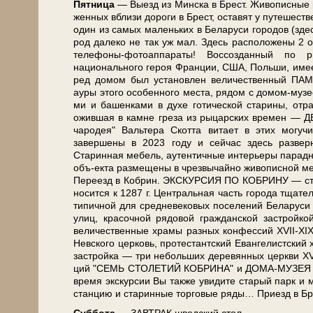
Пят­ни­ца
— Выезд из Мин­ска в Брест. Живописные пей­з
жен­ных вбли­зи до­ро­ги в Брест, оста­вят у пу­те­ше
один из са­мых ма­лень­ких в Бе­ла­ру­си го­ро­дов (здесь
род да­ле­ко не так уж мал. Здесь рас­по­ло­же­ны 2 
телефоны-фотоаппараты! Воссозданный по ри­с
национального ге­роя Фран­ции, США, Поль­ши, име­ет б
ред до­мом был уста­нов­лен величественный ПАМЯ
ауры это­го особенного ме­ста, ря­дом с домом-муз
ми и ба­шен­ка­ми в ду­хе го­ти­че­ской ста­ри­ны, отра
ожившая в кам­не греза из ры­цар­ских вре­мен —
чародея" Вальтера Скотта витает в этих могучих 
завершены в 2023 го­ду и сей­час здесь разверну
Старинная ме­бель, аутентичные ин­те­рье­ры па­рад­н
объ-екта раз­ме­ще­ны в чрез­вы­чай­но жи­во­пис­ной ме
Пе­ре­езд в Ко­брин. ЭКСКУРСИЯ ПО КОБРИНУ — ста­рин­н
но­сит­ся к 1287 г. Центральная часть го­ро­да тща­тель­н
ти­пич­ной для сред­не­ве­ко­вых по­се­ле­ний Бе­ла­ру­
улиц, кра­соч­ной ря­до­вой граж­дан­ской за­строй­ко
величественные хра­мы раз­ных кон­фес­сий XVII-XIX 
Нев­ско­го цер­ковь, про­те­стант­ский Евангелистский х
за­строй­ка — три не­боль­ших де­ре­вян­ных церк­ви XVII
ций "СЕМЬ СТОЛЕТИЙ КОБРИНА" и ДОМА-МУЗЕЯ А. В
вре­мя экс­кур­сии Вы так­же уви­ди­те ста­рый парк и 
стан­цию и ста­рин­ные тор­го­вые ря­ды… При­езд в Брес