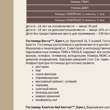
Номера ТВИН
Номера ДАБЛ
Номера СЕМЕЙНЫЕ (1 комната, 2 чел)
Номера СЕМЕЙНЫЕ (1 комната, 3 чел)
Дети 6—16 лет на основном месте — минус 30 руб.
Дети 6—16 лет на дополнительном месте — минус 10% от 
Дети без предоставления места для проживания – 230 бел. р
Гостиница Веста***, Брест,
ул. Крупской 16, 5 этажей. Гости
Бреста. Гостиница расположена в удобном месте в центре
Машерова и пешеходной ул. Советской; в непосредственной бл
Однокомнатные номера TWIN и SINGLE содержат все необхо
ванную, телефон, телевизор, холодильник. Номера ЛЮКС и
диваном, кондиционер. Завтраки шведский стол. См. также
Инфраструктура гостиницы достаточно развита:
ресторан
бар
сауна финская
парикмахерская
массажный кабинет, солярий
парковка
газетный киоск
бильярд русский
камера хранения
конференц-зал
Гостиница Хэмптон бай Хилтон***, Брест,
Варшавское шосс