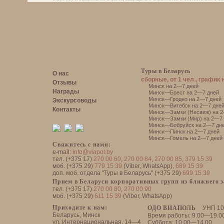
Туры в Беларусь
О нас
сборные, от 1 чел., график 
Отзывы
Минск на 2—7 дней
Награды
Минск—Брест на 2—7 дней
Минск—Гродно на 2—7 дней
Экскурсоводы
Минск—Витебск на 2—7 дне
Контакты
Минск—Замки (Несвиж) на 2
Минск—Замки (Мир) на 2—7 
Минск—Бобруйск на 2—7 дн
Минск—Пинск на 2—7 дней
Минск—Гомель на 2—7 дней
Свяжитесь с нами:
e-mail:
info@viapol.by
тел. (+375 17)
270 00 60
,
270 00 84
,
270 00 85
,
379 15 39
моб. (+375 29)
779 15 39
(Viber, WhatsApp),
689 15 39
доп. моб. отдела "Туры в Беларусь" (+375 29)
699 15 39
Прием в Беларуси корпоративных групп из ближнего 
тел. (+375 17)
270 00 80
,
270 00 90
моб. (+375 29)
611 15 39
(Viber, WhatsApp)
Приходите к нам:
ОДО ВИАПОЛЬ
УНП 10
Беларусь, Минск
Время работы: 9.00—19.0
ул. Интернациональная, 14—4
Суббота: 10.00—14.00