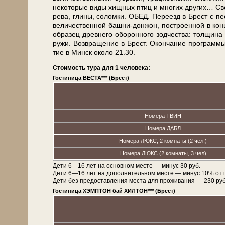
некоторые ви­ды хищных птиц и мно­гих дру­гих… Сво­бод
ре­ва, гли­ны, со­лом­ки. ОБЕД. Пе­ре­езд в Брест с пе
ве­ли­че­ствен­ной башни-донжон, по­стро­ен­ной в кон­
об­ра­зец древ­не­го обо­рон­но­го зод­че­ства: тол­щи
ру­жи. Воз­вра­ще­ние в Брест. Окон­ча­ние про­грам­мы
тие в Минск око­ло 21.30.
Стоимость тура для 1 человека:
Гостиница ВЕСТА*** (Брест)
Номера ТВИН
Номера ДАБЛ
Номера ЛЮКС, 2 комнаты (2 чел.)
Номера ЛЮКС (2 комнаты, 3 чел)
Дети 6—16 лет на основном месте — минус 30 руб.
Дети 6—16 лет на дополнительном месте — минус 10% от 
Дети без предоставления места для проживания — 230 руб. 
Гостиница ХЭМПТОН бай ХИЛТОН*** (Брест)