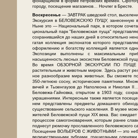
фо­нар­щи­ком в фор­ме пет­ров­ских вре­мен. Сфо­то­гр
го­ро­ду, посещение ма­га­зи­нов… Ноч­лег в Бре­сте.
Вос­кре­се­нье
— ЗАВ­ТРАК швед­ский стол, вы­се­ле­ние
Экс­кур­сия в БЕЛОВЕЖСКУЮ ПУЩУ, за­не­сен­ную в Сп
Ныне это — На­ци­о­наль­ный парк, в ко­то­ром со­че­та
ци­о­наль­ный парк "Бе­ло­веж­ская пу­ща" пред­став­
со­хра­нив­ший­ся до на­ших дней в от­но­си­тель­н
га­тая кол­лек­ция экс­по­на­тов ко­то­ро­го пред­став
оформлению и богатству кол­лек­ций яв­ля­ет­ся од­н
Экспозиции выполнены с максимальным прибл
насыщенность лесных экосистем Бе­ло­веж­ской пу­щи,
Во вре­мя ОБЗОРНОЙ ЭКСКУРСИИ ПО ПУЩЕ Вы по­зн
растительным и животным ми­ром. Здесь растут релик
ное раз­но­об­ра­зие ми­ра жи­вот­ных. Вы смо­же­те 
350-летнюю сосну, ис­то­ри­че­ские па­мят­ни­ки. Множ
ви­чей и Ты­зен­гау­зов до На­по­лео­на и Ни­ко­ла
Беловежа-Гайновка, открытом в 1903 го­ду, со­хра­н
украшениями. Интересным так­же яв­ля­ет­ся п
нем пред­став­ле­ны пред­ме­ты до­маш­не­го оби
существование сельского на­се­ле­ния. В музее мож­но
жи­те­лей Бе­ло­веж­ской пу­щи XIX ве­ка. Вас ожи­д
процессом самогоноварения, ко­то­рым ранее славилас
поднесут рюмочку прославленного беловежского са­мо
По­се­ще­ние ВОЛЬЕРОВ С ЖИВОТНЫМИ — это не­боль­ш
величественными зубрами, грациозными оленями и