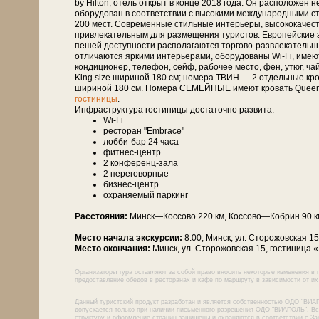
by Hilton; отель открыт в конце 2018 года. Он расположен 
оборудован в соответствии с высокими международными с
200 мест. Современные стильные интерьеры, высококачеств
привлекательным для размещения туристов. Европейские з
пешей доступности располагаются торгово-развлекательны
отличаются яркими интерьерами, оборудованы Wi-Fi, имею
кондиционер, телефон, сейф, рабочее место, фен, утюг, 
King size шириной 180 см; номера ТВИН — 2 отдельные кро
шириной 180 см. Номера СЕМЕЙНЫЕ имеют кровать Queen 
гостиницы
.
Инфраструктура гостиницы достаточно развита:
Wi-Fi
ресторан "Embrace"
лобби-бар 24 часа
фитнес-центр
2 конференц-зала
2 переговорные
бизнес-центр
охраняемый паркинг
Расстояния:
Минск—Кос­со­во 220 км, Кос­со­во—Ко­брин 90 
Место начала экскурсии:
8.00, Минск, ул. Сторожовская 1
Место окончания:
Минск, ул. Сторожовская 15, гостиница 
Организаторы тура оставляют за собой право вносить некоторые изменения в 
предоставление обедов в ресторанах и кафе по маршруту в зависимости от их 
Данный туристский продукт разработан и является собственностью ОДО "ВИА
допускается только при наличии письменного разрешения ОДО "ВИАПОЛЬ". Все
структуру и оформление страниц защищены и охраняются в соответствии с За