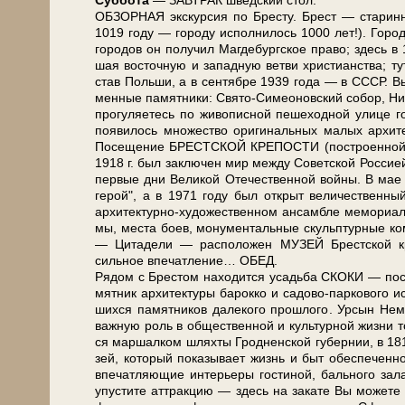
Суб­бо­та
— ЗАВ­ТРАК швед­ский стол.
ОБЗОРНАЯ экскурсия по Бре­сту. Брест — ста­рин­ный
1019 го­ду — го­ро­ду ис­пол­ни­лось 1000 лет!). Горо
го­ро­дов он по­лу­чил Маг­де­бург­ское пра­во; здесь в
шая во­сточ­ную и за­пад­ную вет­ви хри­сти­ан­ства; т
став Поль­ши, а в сен­тяб­ре 1939 го­да — в СССР. Вы у
мен­ные па­мят­ни­ки: Свято-Симеоновский со­бор, Ни­ко
про­гу­ля­е­тесь по жи­во­пис­ной пе­ше­ход­ной ули
появилось мно­же­ство ори­ги­наль­ных ма­лых ар­хи­
По­се­ще­ние БРЕСТСКОЙ КРЕПОСТИ (по­стро­ен­ной в 
1918 г. был за­клю­чен мир меж­ду Со­вет­ской Рос­си­ей 
пер­вые дни Ве­ли­кой Оте­че­ствен­ной вой­ны. В ма
герой", а в 1971 го­ду был от­крыт величественны
архитектурно-художественном ан­сам­бле ме­мо­ри­а­ла п
мы, ме­ста боев, мо­ну­мен­таль­ные скульп­тур­ные ком­
— Ци­та­де­ли — рас­по­ло­жен МУЗЕЙ Брест­ской кре­п
сильное впе­чат­ле­ние… ОБЕД.
Рядом с Брестом на­хо­дит­ся усадь­ба СКОКИ — по­с
мят­ник ар­хи­тек­ту­ры ба­рок­ко и садово-паркового и
ших­ся па­мят­ни­ков да­ле­ко­го про­шло­го. Урсын Нем
важ­ную роль в об­ще­ствен­ной и культурной жиз­ни т
ся маршалком шлях­ты Гродненской губернии, в 1816 
зей, ко­то­рый показывает жизнь и быт обеспеченн
впе­чат­ля­ю­щие ин­те­рье­ры гостиной, бального за­
упустите аттракцию — здесь на за­ка­те Вы мо­же­те п