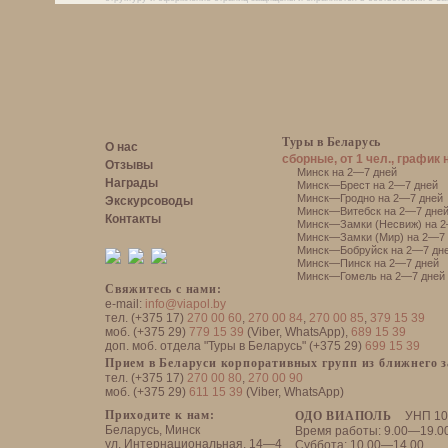
Туры в Беларусь
О нас
сборные, от 1 чел., график 
Отзывы
Минск на 2—7 дней
Награды
Минск—Брест на 2—7 дней
Минск—Гродно на 2—7 дней
Экскурсоводы
Минск—Витебск на 2—7 дне
Контакты
Минск—Замки (Несвиж) на 2
Минск—Замки (Мир) на 2—7 
Минск—Бобруйск на 2—7 дн
Минск—Пинск на 2—7 дней
Минск—Гомель на 2—7 дней
Свяжитесь с нами:
e-mail:
info@viapol.by
тел. (+375 17)
270 00 60
,
270 00 84
,
270 00 85
,
379 15 39
моб. (+375 29)
779 15 39
(Viber, WhatsApp),
689 15 39
доп. моб. отдела "Туры в Беларусь" (+375 29)
699 15 39
Прием в Беларуси корпоративных групп из ближнего 
тел. (+375 17)
270 00 80
,
270 00 90
моб. (+375 29)
611 15 39
(Viber, WhatsApp)
Приходите к нам:
ОДО ВИАПОЛЬ
УНП 10
Беларусь, Минск
Время работы: 9.00—19.0
ул. Интернациональная, 14—4
Суббота: 10.00—14.00