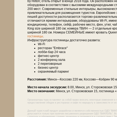
by Hilton; отель открыт в конце 2018 года. Он расположен 
оборудован в соответствии с высокими международными с
200 мест. Современные стильные интерьеры, высококачеств
привлекательным для размещения туристов. Европейские з
пешей доступности располагаются торгово-развлекательны
отличаются яркими интерьерами, оборудованы Wi-Fi, имею
кондиционер, телефон, сейф, рабочее место, фен, утюг, 
King size шириной 180 см; номера ТВИН — 2 отдельные кро
шириной 180 см. Номера СЕМЕЙНЫЕ имеют кровать Queen 
гостиницы
.
Инфраструктура гостиницы достаточно развита:
Wi-Fi
ресторан "Embrace"
лобби-бар 24 часа
фитнес-центр
2 конференц-зала
2 переговорные
бизнес-центр
охраняемый паркинг
Расстояния:
Минск—Кос­со­во 220 км, Кос­со­во—Ко­брин 90 
Место начала экскурсии:
8.00, Минск, ул. Сторожовская 1
Место окончания:
Минск, ул. Сторожовская 15, гостиница 
Организаторы тура оставляют за собой право вносить некоторые изменения в 
предоставление обедов в ресторанах и кафе по маршруту в зависимости от их 
Данный туристский продукт разработан и является собственностью ОДО "ВИА
допускается только при наличии письменного разрешения ОДО "ВИАПОЛЬ". Все
структуру и оформление страниц защищены и охраняются в соответствии с За