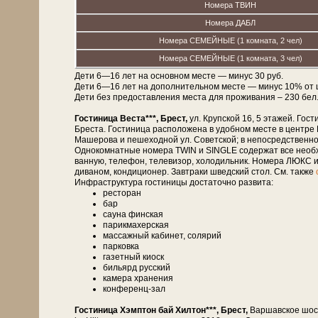
Номера ТВИН
Номера ДАБЛ
Номера СЕМЕЙНЫЕ (1 комната, 2 чел)
Номера СЕМЕЙНЫЕ (1 комната, 3 чел)
Дети 6—16 лет на основном месте — минус 30 руб.
Дети 6—16 лет на дополнительном месте — минус 10% от 
Дети без предоставления места для проживания – 230 бел. р
Гостиница Веста***, Брест,
ул. Крупской 16, 5 этажей. Гости
Бреста. Гостиница расположена в удобном месте в центре
Машерова и пешеходной ул. Советской; в непосредственной бл
Однокомнатные номера TWIN и SINGLE содержат все необхо
ванную, телефон, телевизор, холодильник. Номера ЛЮКС и
диваном, кондиционер. Завтраки шведский стол. См. также
Инфраструктура гостиницы достаточно развита:
ресторан
бар
сауна финская
парикмахерская
массажный кабинет, солярий
парковка
газетный киоск
бильярд русский
камера хранения
конференц-зал
Гостиница Хэмптон бай Хилтон***, Брест,
Варшавское шосс