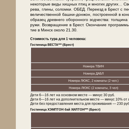
некоторые ви­ды хищных птиц и мно­гих дру­гих… Сво­бод
ре­ва, гли­ны, со­лом­ки. ОБЕД. Пе­ре­езд в Брест с пе
ве­ли­че­ствен­ной башни-донжон, по­стро­ен­ной в кон­
об­ра­зец древ­не­го обо­рон­но­го зод­че­ства: тол­щи
ру­жи. Воз­вра­ще­ние в Брест. Окон­ча­ние про­грам­мы
тие в Минск око­ло 21.30.
Стоимость тура для 1 человека:
Гостиница ВЕСТА*** (Брест)
Номера ТВИН
Номера ДАБЛ
Номера ЛЮКС, 2 комнаты (2 чел.)
Номера ЛЮКС (2 комнаты, 3 чел)
Дети 6—16 лет на основном месте — минус 30 руб.
Дети 6—16 лет на дополнительном месте — минус 10% от 
Дети без предоставления места для проживания — 230 руб. 
Гостиница ХЭМПТОН бай ХИЛТОН*** (Брест)