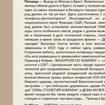
Пят­ни­ца
— Выезд из Мин­ска в Брест. Живописные пей­з
жен­ных вбли­зи до­ро­ги в Брест, оста­вят у пу­те­ше
один из са­мых ма­лень­ких в Бе­ла­ру­си го­ро­дов (здесь
род да­ле­ко не так уж мал. Здесь рас­по­ло­же­ны 2 
телефоны-фотоаппараты! Воссозданный по ри­с
национального ге­роя Фран­ции, США, Поль­ши, име­ет б
ред до­мом был уста­нов­лен величественный ПАМЯ
ауры это­го особенного ме­ста, ря­дом с домом-муз
ми и ба­шен­ка­ми в ду­хе го­ти­че­ской ста­ри­ны, отра
ожившая в кам­не греза из ры­цар­ских вре­мен —
чародея" Вальтера Скотта витает в этих могучих 
завершены в 2023 го­ду и сей­час здесь разверну
Старинная ме­бель, аутентичные ин­те­рье­ры па­рад­н
объ-екта раз­ме­ще­ны в чрез­вы­чай­но жи­во­пис­ной ме
Пе­ре­езд в Ко­брин. ЭКСКУРСИЯ ПО КОБРИНУ — ста­рин­н
но­сит­ся к 1287 г. Центральная часть го­ро­да тща­тель­н
ти­пич­ной для сред­не­ве­ко­вых по­се­ле­ний Бе­ла­ру­
улиц, кра­соч­ной ря­до­вой граж­дан­ской за­строй­ко
величественные хра­мы раз­ных кон­фес­сий XVII-XIX 
Нев­ско­го цер­ковь, про­те­стант­ский Евангелистский х
за­строй­ка — три не­боль­ших де­ре­вян­ных церк­ви XVII
ций "СЕМЬ СТОЛЕТИЙ КОБРИНА" и ДОМА-МУЗЕЯ А. В
вре­мя экс­кур­сии Вы так­же уви­ди­те ста­рый парк и 
стан­цию и ста­рин­ные тор­го­вые ря­ды… При­езд в Брес