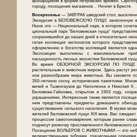
фо­нар­щи­ком в фор­ме пет­ров­ских вре­мен. Сфо­то­гр
го­ро­ду, посещение ма­га­зи­нов… Ноч­лег в Бре­сте.
Вос­кре­се­нье
— ЗАВ­ТРАК швед­ский стол, вы­се­ле­ние
Экс­кур­сия в БЕЛОВЕЖСКУЮ ПУЩУ, за­не­сен­ную в Сп
Ныне это — На­ци­о­наль­ный парк, в ко­то­ром со­че­та
ци­о­наль­ный парк "Бе­ло­веж­ская пу­ща" пред­став­
со­хра­нив­ший­ся до на­ших дней в от­но­си­тель­н
га­тая кол­лек­ция экс­по­на­тов ко­то­ро­го пред­став
оформлению и богатству кол­лек­ций яв­ля­ет­ся од­н
Экспозиции выполнены с максимальным прибл
насыщенность лесных экосистем Бе­ло­веж­ской пу­щи,
Во вре­мя ОБЗОРНОЙ ЭКСКУРСИИ ПО ПУЩЕ Вы по­зн
растительным и животным ми­ром. Здесь растут релик
ное раз­но­об­ра­зие ми­ра жи­вот­ных. Вы смо­же­те 
350-летнюю сосну, ис­то­ри­че­ские па­мят­ни­ки. Множ
ви­чей и Ты­зен­гау­зов до На­по­лео­на и Ни­ко­ла
Беловежа-Гайновка, открытом в 1903 го­ду, со­хра­н
украшениями. Интересным так­же яв­ля­ет­ся п
нем пред­став­ле­ны пред­ме­ты до­маш­не­го оби
существование сельского на­се­ле­ния. В музее мож­но
жи­те­лей Бе­ло­веж­ской пу­щи XIX ве­ка. Вас ожи­д
процессом самогоноварения, ко­то­рым ранее славилас
поднесут рюмочку прославленного беловежского са­мо
По­се­ще­ние ВОЛЬЕРОВ С ЖИВОТНЫМИ — это не­боль­ш
величественными зубрами, грациозными оленями и