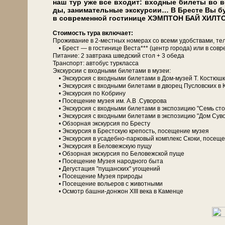
наш тур уже все вхо­дит: входные би­ле­ты во в
ды, занимательные экс­кур­сии… В Бре­сте Вы бу­д
в со­вре­мен­ной го­сти­ни­це ХЭМПТОН БАЙ ХИЛТО
Сто­и­мость ту­ра вклю­ча­ет:
Про­жи­ва­ние в 2-местных но­ме­рах со все­ми удоб­ства­ми, те­л
• Брест — в го­сти­ни­це Веста*** (центр го­ро­да) или в со­
Питание: 2 зав­тра­ка швед­ский стол + 3 обе­да
Транс­порт: ав­то­бус турк­лас­са
Экскурсии с вход­ны­ми би­ле­та­ми в му­зеи:
• Экс­кур­сия с вход­ны­ми би­ле­та­ми в Дом-музей Т. Ко­стюш­
• Экс­кур­сия с вход­ны­ми би­ле­та­ми в дво­рец Пуслов­ских в К
• Экс­кур­сия по Кобрину
• По­се­ще­ние му­зея им. А.В .Су­во­ро­ва
• Экс­кур­сия с вход­ны­ми би­ле­та­ми в экс­по­зи­цию "Семь ст
• Экс­кур­сия с вход­ны­ми би­ле­та­ми в экс­по­зи­цию "Дом Су­
• Об­зор­ная экскурсия по Бре­сту
• Экс­кур­сия в Брестскую кре­пость, посещение му­зея
• Экс­кур­сия в усадебно-парковый ком­плекс Скоки, посеще
• Экс­кур­сия в Бе­ло­веж­скую пу­щу
• Об­зор­ная экскурсия по Бе­ло­веж­ской пуще
• По­се­ще­ние Музея на­род­но­го бы­та
• Де­гу­ста­ция "пущанских" угощений
• По­се­ще­ние Музея при­ро­ды
• По­се­ще­ние во­лье­ров с жи­вот­ны­ми
• Осмотр башни-донжон ХІІІ ве­ка в Каменце