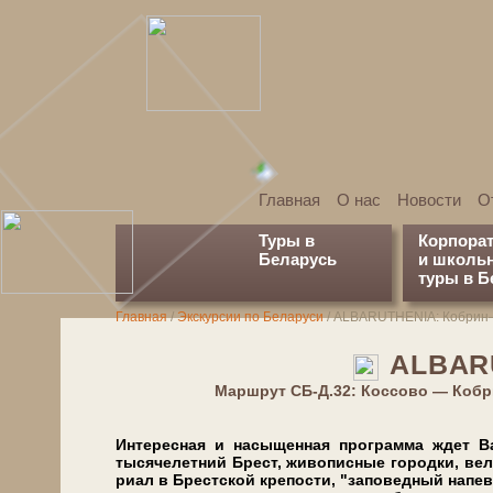
Главная
О нас
Новости
О
Туры в
Корпора
Беларусь
и школь
туры в Б
Главная
/
Экскурсии по Беларуси
/
АLBARUTHENIA: Кобрин
АLBAR
Марш­рут СБ-Д.32: Коссово — Коб
Интересная и насыщенная про­грам­ма ждет Вас 
тысячелетний Брест, жи­во­пис­ные го­род­ки, вел
ри­ал в Брест­ской кре­по­сти, "заповедный на­пев"