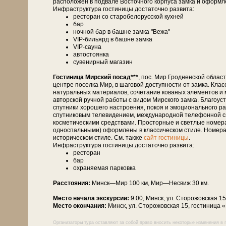
расположен в подвале Восточного корпуса замка и оформле
Инфраструктура гостиницы достаточно развита:
ресторан со старобелорусской кухней
бар
ночной бар в башне замка "Вежа"
VIP-бильярд в башне замка
VIP-сауна
автостоянка
сувенирный магазин
Гостиница Мирский посад***
, пос. Мир Гродненской облас
центре поселка Мир, в шаговой доступности от замка. Клас
натуральных материалов, сочетание кованых элементов и
авторской ручной работы с видом Мирского замка. Благо
спутники хорошего настроения, покоя и эмоционального р
спутниковым телевидением, международной телефонной с
косметическими средствами. Просторные и светлые номер
односпальными) оформлены в классическом стиле. Номе
историческом стиле. См. также
сайт гостиницы
.
Инфраструктура гостиницы достаточно развита:
ресторан
бар
охраняемая парковка
Расстояния:
Минск—Мир 100 км, Мир—Не­свиж 30 км.
Место начала экскурсии:
9.00, Минск, ул. Сторожовская 1
Место окончания:
Минск, ул. Сторожовская 15, гостиница 
Организаторы тура оставляют за собой право вносить некоторые изменения в 