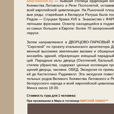
www.niasvizh.by
— бывшая столица ор­ди­на­ции кня­зей
Кня­же­ства Ли­тов­ско­го и Ре­чи Поспо­ли­той, оста­вив
всей ев­ро­пей­ской ци­ви­ли­за­ции. На Рыночной пло­щ
вые ря­ды; ста­рей­шая в Бе­ла­ру­си Ратуша бы­ла по­стр
Рядом — Слуц­кая бра­ма XVII в. Зна­ком­ство с ФАРН
леп­ны­ми фрес­ка­ми. Осмотр на­хо­дя­щей­ся в под
из са­мых боль­ших в Ев­ро­пе: бо­лее 70 за­хо­ро­не­н
ла­ру­си.
За­тем на­прав­ля­ем­ся в ДВОРЦОВО-ПАРКОВЫЙ КОМП
"Си­рот­кой" по про­ек­ту ита­льян­ско­го ар­хи­тек­то­р
жен­ный вы­со­ки­ми зем­ля­ны­ми ва­ла­ми и об­шир­ны­
ан­самбль зда­ний, об­ра­зую­щих изящ­ный па­рад­ны
ций. Парадные за­лы двор­ца (Охот­ни­чий, Баль­ный, По
сти­лем убран­ства, со­дер­жат цен­ные кол­лек­ции про­
ще­ний двор­ца, ча­сов­ни. ОБЕД. Экс­кур­сия по при­мы
ей де Ка­стел­ла­но Рад­зи­вилл. Эта экскурсия по­вест­
тель­ных ро­дов Ве­ли­ко­го Кня­же­ства Ли­тов­ско­го и 
бе­ло­рус­ско­го на­ро­да и всей ев­ро­пей­ской ци­ви­ли­
Минск око­ло 18.00.
Стоимость тура для 1 человека:
При проживании в Мире в гостинице
МИРСКИЙ ЗАМОК***