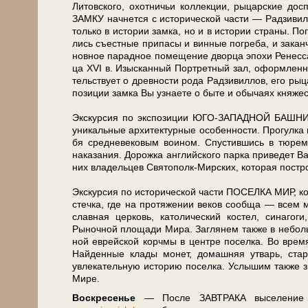
Ли­тов­ско­го, охот­ни­чьи кол­лек­ции, ры­цар­ские 
ЗАМКУ начнется с ис­то­ри­че­ской ча­сти — Рад­зи­
толь­ко в ис­то­рии зам­ка, но и в ис­то­рии стра­ны. По­
лись съе­ст­ные при­па­сы и вин­ные по­гре­ба, и за­к
нов­ное па­рад­ное по­ме­ще­ние двор­ца эпо­хи Рене
ца XVI в. Изысканный Порт­рет­ный зал, оформленный в
тель­ству­ет о древ­но­сти ро­да Рад­зи­вил­лов, его ры
по­зи­ции зам­ка Вы узна­е­те о быте и обычаях княжес
Экс­кур­сия по экс­по­зи­ции ЮГО-ЗАПАДНОЙ БАШНИ п
уни­каль­ные ар­хи­тек­тур­ные осо­бен­но­сти. Прогу
бя средневековым воином. Спустившись в тюремный 
наказания. Дорожка английского пар­ка при­ве­дет
них вла­дель­цев Святополк-Мирских, ко­то­рая по­стро­е
Экс­кур­сия по ис­то­ри­че­ской ча­сти ПО­СЕЛКА МИР, ко­
с­теч­ка, где на про­тя­же­нии ве­ков со­об­ща — всем 
слав­ная цер­ковь, ка­то­ли­че­ский ко­стел, си­на­го­
Рыночной пло­ща­ди Мира. Заглянем так­же в не­боль
ной ев­рей­ской корч­мы в цен­тре поселка. Во вре­мя 
Найденные клады монет, домашняя утварь, ста­ри
увлекательную ис­то­рию поселка. Услышим так­же зв
Мире.
Вос­кре­се­нье
— После ЗАВТРАКА вы­се­ле­ние из