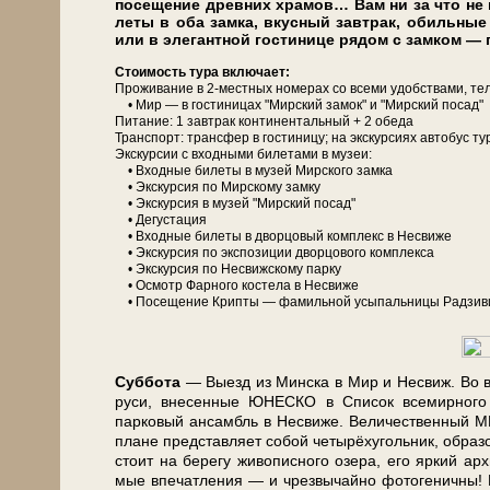
посещение древ­них хра­мов… Вам ни за что не н
ле­ты в оба зам­ка, вкус­ный завтрак, обильные 
или в эле­гант­ной го­сти­ни­це ря­дом с зам­ком — 
Сто­и­мость ту­ра вклю­ча­ет:
Про­жи­ва­ние в 2-местных но­ме­рах со все­ми удоб­ства­ми, те­л
• Мир — в го­сти­ни­цах "Мирский за­мок" и "Мирский посад"
Питание: 1 завтрак кон­ти­нен­таль­ный + 2 обе­да
Транс­порт: транс­фер в го­сти­ни­цу; на экс­кур­си­ях ав­то­бус ту
Экскурсии с вход­ны­ми би­ле­та­ми в му­зеи:
• Вход­ные би­ле­ты в му­зей Мир­ско­го зам­ка
• Экс­кур­сия по Мирскому зам­ку
• Экс­кур­сия в му­зей "Мирский посад"
• Де­гу­ста­ция
• Вход­ные би­ле­ты в двор­цо­вый ком­плекс в Не­сви­же
• Экс­кур­сия по экс­по­зи­ции двор­цо­во­го ком­плек­са
• Экс­кур­сия по Несвижскому пар­ку
• Осмотр Фар­но­го ко­сте­ла в Не­сви­же
• По­се­ще­ние Крипты — фамильной усыпальницы Рад­зи­в
Суб­бо­та
— Выезд из Мин­ска в Мир и Не­свиж. Во вре­
ру­си, вне­сен­ные ЮНЕСКО в Спи­сок все­мир­но­го
парковый ан­самбль в Не­сви­же. Ве­ли­чест­вен­н
пла­не пред­став­ля­ет со­бой че­ты­рёх­уголь­ник, об­ра
стоит на бе­ре­гу жи­во­пис­но­го озе­ра, его яр­кий ар
мые впе­чат­ле­ния — и чрез­вы­чай­но фотогеничны! В з