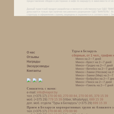
предоставление обедов в ресторанах и кафе по маршруту в зависимости от их 
Данный туристский продукт разработан и является собственностью ОДО "ВИА
допускается только при наличии письменного разрешения ОДО "ВИАПОЛЬ". Все
структуру и оформление страниц защищены и охраняются в соответствии с За
Туры в Беларусь
О нас
сборные, от 1 чел., график 
Отзывы
Минск на 2—7 дней
Награды
Минск—Брест на 2—7 дней
Минск—Гродно на 2—7 дней
Экскурсоводы
Минск—Витебск на 2—7 дне
Контакты
Минск—Замки (Несвиж) на 2
Минск—Замки (Мир) на 2—7 
Минск—Бобруйск на 2—7 дн
Минск—Пинск на 2—7 дней
Минск—Гомель на 2—7 дней
Свяжитесь с нами:
e-mail:
info@viapol.by
тел. (+375 17)
270 00 60
,
270 00 84
,
270 00 85
,
379 15 39
моб. (+375 29)
779 15 39
(Viber, WhatsApp),
689 15 39
доп. моб. отдела "Туры в Беларусь" (+375 29)
699 15 39
Прием в Беларуси корпоративных групп из ближнего 
тел. (+375 17)
270 00 80
,
270 00 90