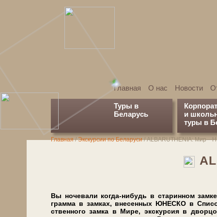
Главная
О нас
Новости
О
Туры в
Корпора
Беларусь
и школь
туры в Б
Главная
/
Экскурсии по Беларуси
/
АLBARUTHENIA: Мир—Не
АL
Вы ночевали когда-нибудь в ста­рин­ном зам­ке? В
грам­ма в замках, вне­сен­ных ЮНЕСКО в Спи­сок 
ствен­но­го зам­ка в Мире, экскурсия в двор­цо