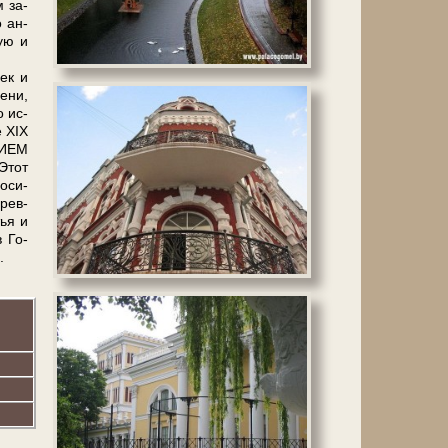
 за­
о ан­
кую и
ек и
е­ни,
о ис­
е XIX
АНИЕМ
Этот
о­си­
древ­
тья и
в Го­
.