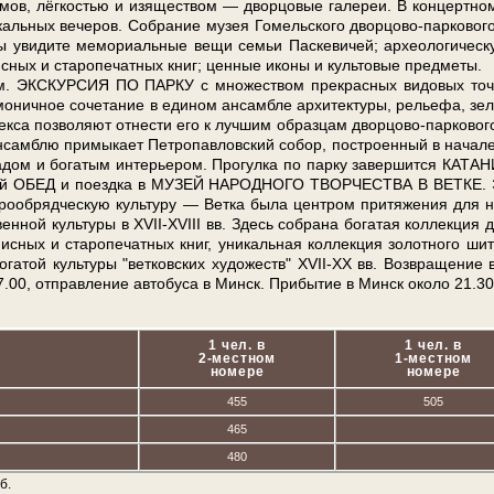
в, лёгкостью и изя­ще­ством — дворцовые галереи. В концертном
­каль­ных вечеров. Собрание му­зея Го­мель­ско­го дворцово-парковог
ы уви­ди­те ме­мо­ри­аль­ные ве­щи се­мьи Паскевичей; археологичес
­ных и ста­ро­пе­чат­ных книг; цен­ные ико­ны и куль­то­вые пред­ме­ты.
м. ЭКСКУРСИЯ ПО ПАРКУ с мно­же­ством пре­крас­ных видовых точ
оничное со­че­та­ние в еди­ном ан­сам­бле ар­хи­тек­ту­ры, ре­лье­фа, зе­л
плек­са поз­во­ля­ют от­не­сти его к луч­шим об­раз­цам дворцово-парковог
ан­самблю при­мы­ка­ет Пет­ро­пав­лов­ский со­бор, по­стро­ен­ный в на­ча­л
­са­дом и бо­га­тым ин­те­рье­ром. Прогулка по пар­ку за­вер­шит­ся КАТ
й ОБЕД и по­езд­ка в МУЗЕЙ НАРОДНОГО ТВОРЧЕСТВА В ВЕТКЕ. 
ро­об­ряд­че­скую куль­ту­ру — Вет­ка бы­ла цен­тром при­тя­же­ния для н
твен­ной куль­ту­ры в XVII-XVIII вв. Здесь со­бра­на бо­га­тая кол­лек­ция 
пис­ных и ста­ро­пе­чат­ных книг, уни­каль­ная кол­лек­ция зо­лот­но­го ши­
­га­той куль­ту­ры "вет­ков­ских ху­до­жеств" XVII-XX вв. Воз­вра­ще­ние 
.00, отправление ав­то­бу­са в Минск. При­бы­тие в Минск око­ло 21.30
1 чел. в
1 чел. в
2-местном
1-местном
номере
номере
455
505
465
480
б.