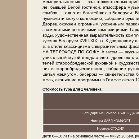
мемориальностью — зал торжественных приёмо
ле, быв­шей Бе­лой гостиной, ат­мо­сфе­ра му­зы
сам­бля — од­но из богатейших в Бе­ла­ру­си. В
нумизматическую кол­лек­цию; со­бра­ние ру­ко­пис
Дворец окру­жен огром­ным ухоженным пар­ко
зна­ме­ни­ты­ми цветочными ком­по­зи­ци­я­ми. Гарм
во­ды, ху­до­же­ствен­ная вы­ра­зи­тель­ность ком­
кус­ства Бе­ла­ру­си XVIII-XIX вв. К двор­цо­во­му 
в. в сти­ле клас­си­циз­ма с вы­ра­зи­тель­ным фа
НА ТЕПЛОХОДЕ ПО СОЖУ. А затем — вкус­ны
уни­каль­ный му­зей пред­став­ля­ет древ­нюю ста­
те­лей ста­ро­об­ряд­че­ской ду­хов­ной и ху­до­же­с
них и ста­ро­об­ряд­че­ских икон, со­бра­ние ру­ко­
ши­тья жем­чу­гом, би­се­ром — сви­де­тель­ства бо
мель, окончание про­грам­мы в Го­ме­ле око­ло 17
Стоимость тура для 1 человека:
Стандартные номера ТВИН и ДАБЛ
Номера ДАБЛ КОМФОРТ
Номера СТУДИЯ
Дети 6—16 лет на основном месте — минус 20 бел. ру