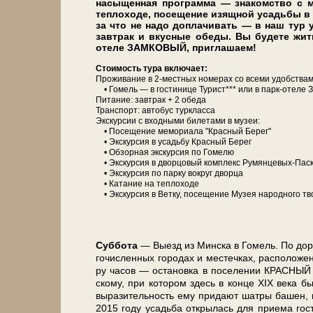
насыщенная про­грам­ма — знакомство с мно­г
теп­ло­хо­де, посещение изящ­ной усадь­бы
за что не на­до до­пла­чи­вать — в наш тур у
завтрак и вкус­ные обе­ды. Вы бу­де­те жит
отеле ЗАМКОВЫЙ, при­гла­ша­ем!
Сто­и­мость ту­ра вклю­ча­ет:
Про­жи­ва­ние в 2-местных но­ме­рах со все­ми удоб­ства­ми
• Го­мель — в го­сти­ни­це Ту­рист*** или в парк-отеле 
Питание: завтрак + 2 обе­да
Транс­порт: ав­то­бус турк­лас­са
Экскурсии с вход­ны­ми би­ле­та­ми в му­зеи:
• По­се­ще­ние ме­мо­ри­а­ла "Крас­ный Берег"
• Экс­кур­сия в усадь­бу Крас­ный Берег
• Об­зор­ная экскурсия по Го­ме­лю
• Экс­кур­сия в двор­цо­вый ком­плекс Румянцевых-Пас
• Экс­кур­сия по пар­ку вокруг двор­ца
• Ка­та­ние на теп­ло­хо­де
• Экс­кур­сия в Ветку, посещение Музея на­род­но­го тв
Суб­бо­та
— Выезд из Мин­ска в Го­мель. По до­ро­
го­чис­лен­ных го­ро­дах и ме­стеч­ках, рас­по­ло­ж
ру ча­сов — оста­нов­ка в по­се­ле­нии КРАСНЫЙ
ско­му, при ко­то­ром здесь в кон­це XIX ве­ка бы
вы­ра­зи­тель­ность ему при­да­ют шат­ры ба­шен, 
2015 го­ду усадь­ба от­кры­лась для при­е­ма го­с