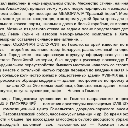
 зал вы­пол­нен в ин­ди­ви­ду­аль­ном сти­ле. Множество сти­лей, на­чи­н
а­мок Аль­гам­бра), при­да­ет этому му­зею но­вую на­ряд­ность и изя­ще­ст
 — те­ма вой­ны — при по­се­ще­нии МЕМОРИАЛА "Крас­ный Берег". Ме­м
е­сте дет­ско­го конц­ла­ге­ря, в ко­то­ром у де­тей бра­ли кровь для р
ь­но­го клас­са: пар­ты, школь­ная дос­ка и бе­лый ко­раб­лик, сим­во­ли­з
ся. Мозаика из цвет­но­го стек­ла на зад­нем пла­не пред­став­ля­ет дет
нид Ле­вин (один из ав­то­ров ме­мо­ри­аль­но­го ком­плек­са в Ха­ты
­мо­ри­ал остав­ля­ет сильное впе­чат­ле­ние…
ти­ни­це. ОБЗОРНАЯ ЭКСКУРСИЯ по Го­ме­лю, ко­то­рый из­ве­стен по 
мель — вто­рой по ве­ли­чи­не го­род Бе­ла­ру­си, рас­по­ло­жен­ный на одн
Сож. Город име­ет пла­ни­ро­воч­ную ст­рук­ту­ру, сформированную в к
ста­ве Рос­сий­ской им­пе­рии, был по­да­рен рус­ско­му пол­ко­вод­цу 
и­наль­ное пе­ре­устрой­ство быв­ше­го ме­с­теч­ка на­ча­лось со стро­и­
ц вме­сте с осталь­ной ча­стью го­ро­да пе­ре­шел во вла­де­ния кня­зя 
боль­шое ко­ли­че­ство жи­лых и об­ще­ствен­ных зда­ний XVIII-XIХ вв. в
 пре­крас­ные об­раз­цы мо­дер­на — зда­ния, по­стро­ен­ные по про­ек­ту а
 — на­ча­ле ХХ вв. Это жи­лые особ­ня­ки, об­ще­ствен­ные зда­ния, жи­во
ул­ки, по­куп­ка су­ве­ни­ров, ка­фе…. Ноч­лег в Го­ме­ле.
ни­цы. Про­дол­жа­ем пу­те­ше­ствие по Го­ме­лю: на­прав­ля­ем­ся в пре­
АСКЕВИЧЕЙ — па­мят­ник ар­хи­тек­ту­ры клас­си­циз­ма XVIII-XIX
о­да, композиционный центр Го­мель­ско­го дворцово-паркового ан­сам
к, Пет­ро­пав­лов­ский со­бор, часовню-усыпальницу и др. Во вре­мя экс
и и баш­не, где вос­со­зда­на ат­мо­сфе­ра бы­ло­го двор­цо­во­го убран­
 па­рад­ный колонный зал, изысканностью — Крас­ная го­сти­