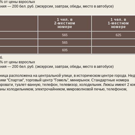
% от цены взрослых
ия — 200 бел. руб. (экскурсии, завтрак, обеды, место в автобусе)
1 чел. в
1 чел. в
2-местном
1-местном
номере
номере
565
625
565
605
б.
% от цены взрослых
ия — 200 бел. руб. (экскурсии, завтрак, обеды, место в автобусе)
иница расположена на центральной улице, в историческом центре города. Не
ки "Спартак", торговый центр "Гомель", минирынок. Стандартные номера
кровати, туалет-ванную, телефон, телевизор, холодильник. Люксы имеют 2 к
ваны холодильником, электрочайником, микроволновой печью, телефоном,