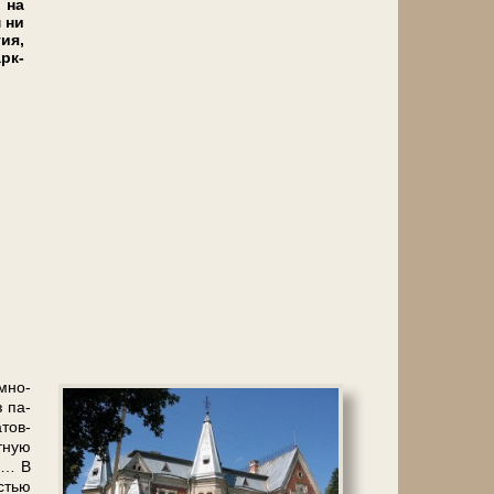
е на
 ни
тия,
рк-
 мно­
з па­
­тов­
т­ную
на… В
­стью