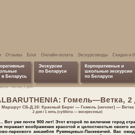
и
Отзывы
Блог
Онлайн-оплата
Экскурсоводы
Скидки и 
поративные
Экскурсии
Корпоративные и
кольные
по Беларуси
школьные экскурсии
 в Беларусь
по Беларуси
мель—Ветка, 2 дня
АLBARUTHENIA: Гомель—Ветка, 2
Марш­рут СБ-Д.16: Красный Берег — Гомель (ночлег) — Ветка
2 дня / 1 ночь (суббота — воскресенье)
… Вот уже по­чти 900 лет! Этот вто­рой по ве­ли­чи­не го­род стр
­ра­жа­ет во­об­ра­же­ние кра­со­той и це­лост­но­стью сво­е­го ис
орцово-паркового ан­сам­бля Румянцевых-Паскевичей. Вас ожи­да