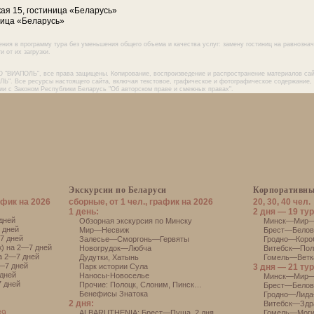
кая 15, гостиница «Беларусь»
ница «Беларусь»
ения в программу тура без уменьшения общего объема и качества услуг: замену гостиниц на равнозна
 от их загрузки.
О "ВИАПОЛЬ", все права защищены. Копирование, воспроизведение и распространение материалов са
Ь". Все ресурсы настоящего сайта, включая текстовое, графическое и фотографическое содержание,
ии с Законом Республики Беларусь "Об авторском праве и смежных правах".
Экскурсии по Беларуси
Корпоративны
афик на 2026
сборные, от 1 чел., график на 2026
20, 30, 40 чел.
1 день:
2 дня — 19 тур
дней
Обзорная экскурсия по Минску
Минск—Мир—Н
 дней
Мир—Несвиж
Брест—Белове
7 дней
Залесье—Сморгонь—Гервяты
Гродно—Короб
) на 2—7 дней
Новогрудок—Любча
Витебск—Поло
а 2—7 дней
Дудутки
,
Хатынь
Гомель—Ветка
—7 дней
Парк истории Сула
3 дня — 21 тур
дней
Наносы-Новоселье
Минск—Мир—
 дней
Прочие:
Полоцк
,
Слоним
,
Пинск
…
Брест—Белов
Бенефисы Знатока
Гродно—Лида
2 дня:
Витебск—Здр
39
АLBARUTHENIA: Брест—Пуща, 2 дня
Гомель—Моги