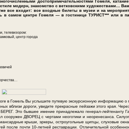
о­чис­лен­ны­ми до­сто­при­ме­ча­тель­но­стя­ми Гомеля, катани
 в сти­ле мо­дерн, знакомство с ветковскими художествами… Вам
же все вхо­дит: все входные би­ле­ты в му­зеи и на ме­ро­при­я­
ь в са­мом цен­тре Гомеля — в го­сти­ни­це ТУРИСТ*** или в па
, те­ле­ви­зо­ром:
Замковый, центр го­ро­да
кевичей
ор­че­ства…
ге в Го­мель Вы услы­ши­те пу­те­вую экс­кур­си­он­ную ин­фор­ма­цию о
ен­ных вбли­зи до­ро­ги, уви­ди­те пре­крас­ные пей­за­жи это­го края. Чере
 БЕРЕГ. Это быв­шее име­ние при­над­ле­жа­ло генерал-лейтенанту Га
л со­ору­жен ДВОРЕЦ с чер­та­ми не­ого­ти­ки и нео­ре­не­сан­са. Си­лу­э
ман­сард­ные кры­ши, эр­ке­ры, ост­ро­уголь­ные щип­цы, слу­хо­вые ок­
тей по­сле по­чти 10-летней ре­став­ра­ции. От­ли­чи­тель­ной осо­бен­но