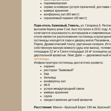
парикмахерская
сервис в номерах (услуги прачечной, доставка 
камера хранения
конференц-зал (60 мест)
охраняемый паркинг (40 мест)
Парк-отель Замковый, Гомель,
ул. Гагарина 6. Респ
высоком берегу реки Сож; был построен в 2011 году. 
сочетаются изысканность интерьеров и современные 
отеля является расположение гостиницы в культурно
гостиницы находятся парк и дворец князя Паскевича
Павла, Драматический театр, картинная галерея, Ис
собственную ванную комнату (душ или ванна), телевиз
площадью 22 м
и Сингл площадью 16 м
оснащены уд
2
2
двуспальной кроватью. Люкс Дабл — двухкомнатный 
гостиницы
.
Инфраструктура гостиницы достаточно развита:
паркинг
ресторан "Замковый"
бар
бильярд
конференц-зал
Wi-fi
услуги междугородней связи
камера хранения
сауна
предоставление детской кроватки
Расстояния:
Минск—Крас­ный Берег 190 км, Крас­ный Б