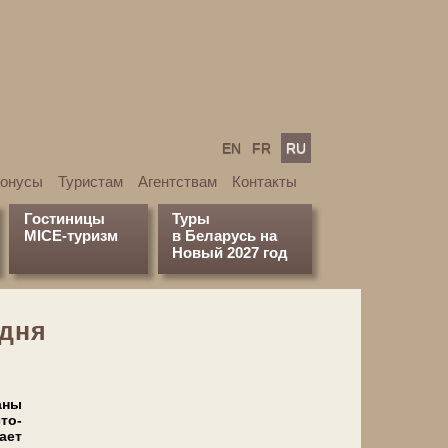
EN
FR
RU
бонусы
Туристам
Агентствам
Контакты
Гостиницы
Туры
MICE-туризм
в Беларусь на
Новый 2027 год
 дня
а­ны
­то­
­ет