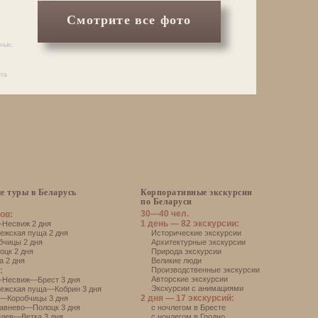
Смотрите все фото
чные,
йта
е туры в Беларусь
Корпоративные экскурсии
по Беларуси
30—40 чел.
ов:
1 день — 82 экскурсии:
есвиж 2 дня
жская пуща 2 дня
Исторические экскурсии
чицы 2 дня
Архитектурные экскурсии
цк 2 дня
Природа экскурсии
 2 дня
Великие люди
:
Производственные экскурсии
Авторские экскурсии
Несвиж—Брест 3 дня
Экскурсии с анимациями
ежская пуща—Кобрин 3 дня
2 дня — 17 экскурсий:
—Коробчицы 3 дня
авнево—Полоцк 3 дня
с ночлегом в Бресте
лев—Ветка 3 дня
с ночлегом в Гродно