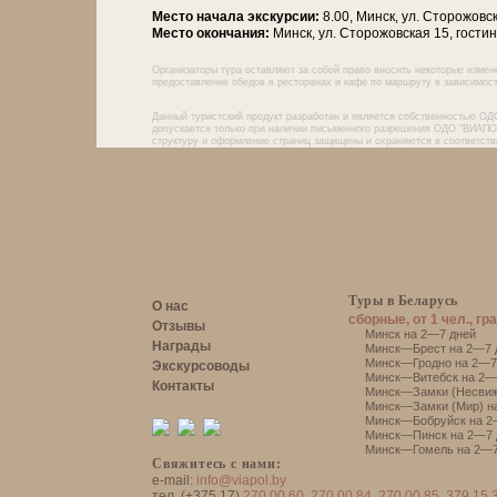
Место начала экскурсии:
8.00, Минск, ул. Сторожовс
Место окончания:
Минск, ул. Сторожовская 15, гости
Организаторы тура оставляют за собой право вносить некоторые измен
предоставление обедов в ресторанах и кафе по маршруту в зависимости
Данный туристский продукт разработан и является собственностью ОД
допускается только при наличии письменного разрешения ОДО "ВИАПОЛ
структуру и оформление страниц защищены и охраняются в соответств
Туры в Беларусь
О нас
сборные, от 1 чел., гр
Отзывы
Минск на 2—7 дней
Награды
Минск—Брест на 2—7 
Минск—Гродно на 2—7
Экскурсоводы
Минск—Витебск на 2—
Контакты
Минск—Замки (Несвиж
Минск—Замки (Мир) н
Минск—Бобруйск на 2
Минск—Пинск на 2—7 
Минск—Гомель на 2—7
Свяжитесь с нами:
e-mail:
info@viapol.by
тел. (+375 17)
270 00 60
,
270 00 84
,
270 00 85
,
379 15 