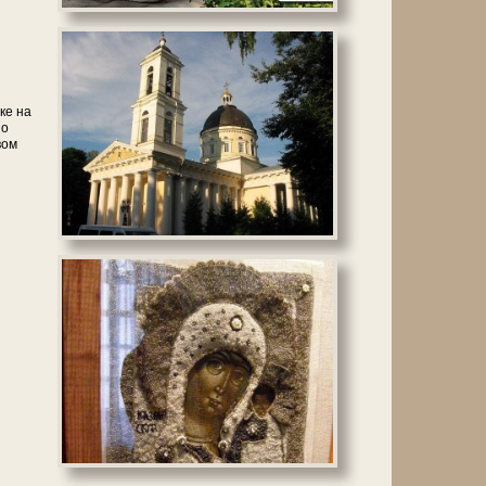
ке на
но
вом
н