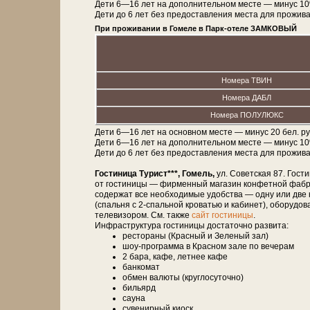
Дети 6—16 лет на дополнительном месте — минус 10
Дети до 6 лет без предоставления места для проживан
При проживании в Гомеле в Парк-отеле ЗАМКОВЫЙ
Номера ТВИН
Номера ДАБЛ
Номера ПОЛУЛЮКС
Дети 6—16 лет на основном месте — минус 20 бел. ру
Дети 6—16 лет на дополнительном месте — минус 10
Дети до 6 лет без предоставления места для проживан
Гостиница Турист***, Гомель,
ул. Советская 87. Гост
от гостиницы — фирменный магазин конфетной фабри
содержат все необходимые удобства — одну или две 
(спальня с 2-спальной кроватью и кабинет), оборудо
телевизором. См. также
сайт гостиницы
.
Инфраструктура гостиницы достаточно развита:
рестораны (Красный и Зеленый зал)
шоу-программа в Красном зале по вечерам
2 бара, кафе, летнее кафе
банкомат
обмен валюты (круглосуточно)
бильярд
сауна
сувенирный киоск