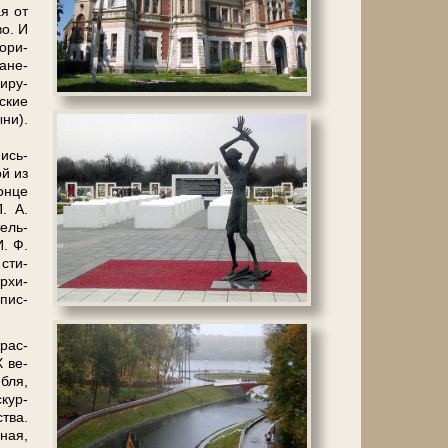
ая от
во. И
о­ри­
а­не­
и­ру­
­ские
­ни).
пись­
ой из
он­це
П. А.
тель­
И. Ф.
 сти­
р­хи­
­пис­
крас­
 ве­
­бля,
­кур­
ства.
ная,