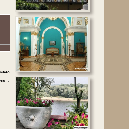
далеко
омнаты