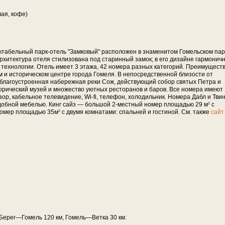
чая, кофе)
ектабельный парк-отель "Замковый" расположен в знаменитом Гомельском пар
Архитектура отеля стилизована под старинный замок; в его дизайне гармонич
технологии. Отель имеет 3 этажа, 42 номера разных категорий. Преимущест
м и историческом центре города Гомеля. В непосредственной близости от
, благоустроенная набережная реки Сож, действующий собор святых Петра и
торический музей и множество уютных ресторанов и баров. Все номера имеют
ор, кабельное телевидение, Wi-fi, телефон, холодильник. Номера Дабл и Тви
обной мебелью. Кинг сайз — большой 2-местный номер площадью 29 м
с
2
номер площадью 35м
с двумя комнатами: спальней и гостиной. См. также
сайт
2
ерег—Го­мель 120 км, Го­мель—Вет­ка 30 км.