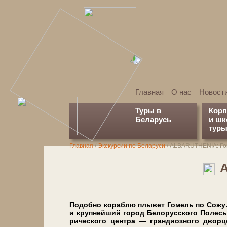
Главная
О нас
Новост
Туры в
Кор
Беларусь
и ш
туры
Главная
/
Экскурсии по Беларуси
/
АLBARUTHENIA: Го
По­доб­но ко­раб­лю плы­вет Го­мель по Со­жу
и крупнейший го­род Белорусского По­ле­сья по
ри­че­ско­го цен­тра — гран­ди­оз­но­го дв