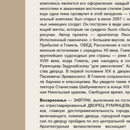
ком­плек­са яв­ля­ет­ся его оформ­ле­ние: каж­дый
не­ого­ти­ки и за­кан­чи­вая во­сточ­ным сти­лем (з
еще од­на те­ма про­зву­чит в этой экс­кур­сии
аль­ный ком­плекс был от­крыт в июне 2007 г. на м
ных не­мец­ких сол­дат. Он по­стро­ен в ви­де школ
ю­щий меч­ты, ко­то­рым не суж­де­но бы­ло сбыть­
ри­сун­ки. Автор про­ек­та — ар­хи­тек­тор Лео­
Исполненный ла­ко­нич­но, с боль­шим вку­сом, ме
При­бы­тие в Го­мель. ОБЕД. Расселение в го­с
мен­ным ис­точ­ни­кам с се­ре­ди­ны XII ве­ка. Го­
круп­ней­ших су­до­ход­ных рек стра­ны — ре­ке 
XVIII ве­ка, ко­гда Го­мель, уже на­хо­дясь в со­
Румянцеву-Задунайскому "для уве­се­ле­ния". Кар­д
ства двор­ца. В пер­вой по­ло­ви­не XIX в. дво­ре
Паскевича-Эриванского. В Го­ме­ле со­хра­ни­лось 
ле ба­рок­ко и клас­си­циз­ма. Вы уви­ди­те так­же
тек­то­ра Ста­ни­сла­ва Шабуневского в кон­це XIX
ная Никольская цер­ковь. Сво­бод­ное вре­мя, про­г
Вос­кре­се­нье
— ЗАВ­ТРАК, вы­се­ле­ние из го­сти­
но отреставрированный ДВОРЕЦ РУМЯНЦЕВЫХ И П
ков, глав­ную до­сто­при­ме­ча­тель­ность го­р
вклю­ча­ю­ще­го, помимо двор­ца, го­род­ской пар
сии по двор­цу прой­дем по его цен­траль­ной ча­ст
Архитектурным великолепием вос­хи­ща­ет