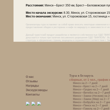
Расстояния:
Минск—Брест 350 км, Брест—Бе­ло­веж­ская пу­
Место начала экскурсии:
8.30, Минск, ул. Сторожовская 1
Место окончания:
Минск, ул. Сторожовская 15, гостиница 
Организаторы тура оставляют за собой право вносить некоторые изменения в 
предоставление обедов в ресторанах и кафе по маршруту в зависимости от их 
Данный туристский продукт разработан и является собственностью ОДО "ВИА
допускается только при наличии письменного разрешения ОДО "ВИАПОЛЬ". Все
структуру и оформление страниц защищены и охраняются в соответствии с За
Туры в Беларусь
О нас
сборные, от 1 чел., график 
Отзывы
Минск на 2—7 дней
Награды
Минск—Брест на 2—7 дней
Минск—Гродно на 2—7 дней
Экскурсоводы
Минск—Витебск на 2—7 дне
Контакты
Минск—Замки (Несвиж) на 2
Минск—Замки (Мир) на 2—7 
Минск—Бобруйск на 2—7 дн
Минск—Пинск на 2—7 дней
Минск—Гомель на 2—7 дней