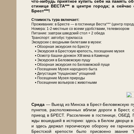
что-нибудь при­ят­ное ку­пить се­бе на па­мять о
сти­ни­це ВЕСТА*** в цен­тре го­ро­да; а сей­ч
Брест***!
Сто­и­мость ту­ра вклю­ча­ет:
Про­жи­ва­ние: в Бре­сте — в го­сти­ни­це Веста*** (центр го­ро
Номера: 1-2-местные со все­ми удоб­ства­ми, те­ле­ви­зо­ром
Питание: завтрак швед­ский стол + 2 обе­да
Транс­порт: ав­то­бус турк­лас­са
Экскурсии с вход­ны­ми би­ле­та­ми в му­зеи:
• Об­зор­ная экскурсия по Бре­сту
• Экс­кур­сия в Брестскую кре­пость, посещение му­зея
• Осмотр башни-донжон ХІІІ ве­ка в Каменце
• Экс­кур­сия в Бе­ло­веж­скую пу­щу
• Об­зор­ная экскурсия по Бе­ло­веж­ской пуще
• По­се­ще­ние Музея на­род­но­го бы­та
• Де­гу­ста­ция "пущанских" угощений
• По­се­ще­ние Музея при­ро­ды
• По­се­ще­ние во­лье­ров с жи­вот­ны­ми
Сре­да
— Выезд из Мин­ска в Брест-Беловежскую пу­щу
пунк­тов, рас­по­ло­жен­ных вбли­зи до­ро­ги в Брест,
приезд в БРЕСТ. Расселение в го­сти­ни­це, ОБЕД. 
жды во­шед­шей в ис­то­рию: здесь в Бе­лом двор­це в 1
и здесь дер­жал ге­ро­и­че­скую обо­ро­ну ее гар­ни­
Брест­ской кре­по­сти бы­ло присвоено звание 