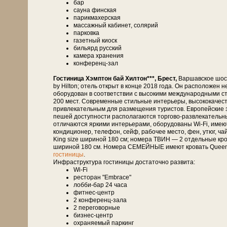
бар
сауна финская
парикмахерская
массажный кабинет, солярий
парковка
газетный киоск
бильярд русский
камера хранения
конференц-зал
Гостиница Хэмптон бай Хилтон***, Брест,
Варшавское шосс
by Hilton; отель открыт в конце 2018 года. Он расположен 
оборудован в соответствии с высокими международными с
200 мест. Современные стильные интерьеры, высококачеств
привлекательным для размещения туристов. Европейские з
пешей доступности располагаются торгово-развлекательны
отличаются яркими интерьерами, оборудованы Wi-Fi, имею
кондиционер, телефон, сейф, рабочее место, фен, утюг, 
King size шириной 180 см; номера ТВИН — 2 отдельные кро
шириной 180 см. Номера СЕМЕЙНЫЕ имеют кровать Queen 
гостиницы
.
Инфраструктура гостиницы достаточно развита:
Wi-Fi
ресторан "Embrace"
лобби-бар 24 часа
фитнес-центр
2 конференц-зала
2 переговорные
бизнес-центр
охраняемый паркинг