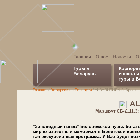
Главная
О нас
Новости
О
Туры в
Корпора
Беларусь
и школь
туры в Б
Главная
/
Экскурсии по Беларуси
/
АLBARUTHENIA: Брест—П
АL
Марш­рут СБ-Д.11.3
"За­по­вед­ный на­пев" Бе­ло­веж­ской пу­щи, бо­га­т
мир­но из­вест­ный ме­мо­ри­ал в Брест­ской кре­по
тая экс­кур­си­он­ная про­грам­ма. У Вас бу­дет во