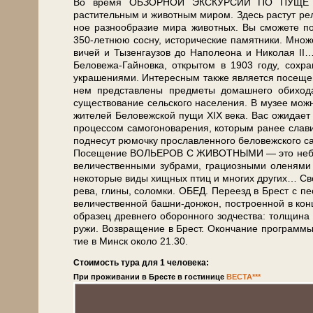
Во вре­мя ОБЗОРНОЙ ЭКСКУРСИИ ПО ПУЩЕ Вы по­зн
растительным и животным ми­ром. Здесь растут релик
ное раз­но­об­ра­зие ми­ра жи­вот­ных. Вы смо­же­те 
350-летнюю сосну, ис­то­ри­че­ские па­мят­ни­ки. Множ
ви­чей и Ты­зен­гау­зов до На­по­лео­на и Ни­ко­ла
Беловежа-Гайновка, открытом в 1903 го­ду, со­хра­н
украшениями. Интересным так­же яв­ля­ет­ся п
нем пред­став­ле­ны пред­ме­ты до­маш­не­го оби
существование сельского на­се­ле­ния. В музее мож­но
жи­те­лей Бе­ло­веж­ской пу­щи XIX ве­ка. Вас ожи­д
процессом самогоноварения, ко­то­рым ранее славилас
поднесут рюмочку прославленного беловежского са­мо
По­се­ще­ние ВОЛЬЕРОВ С ЖИВОТНЫМИ — это не­боль­ш
величественными зубрами, грациозными оленями и
некоторые ви­ды хищных птиц и мно­гих дру­гих… Сво­бод
ре­ва, гли­ны, со­лом­ки. ОБЕД. Пе­ре­езд в Брест с пе
ве­ли­че­ствен­ной башни-донжон, по­стро­ен­ной в кон­
об­ра­зец древ­не­го обо­рон­но­го зод­че­ства: тол­щи
ру­жи. Воз­вра­ще­ние в Брест. Окон­ча­ние про­грам­мы
тие в Минск око­ло 21.30.
Стоимость тура для 1 человека:
При проживании в Бресте в гостинице
ВЕСТА***