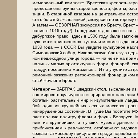
мемориальный ком­плекс "Брест­ская крепость-герой
пред­став­ле­ны ру­и­ны ста­рой кре­по­сти, фор­ты, ба­с
зи­ции. В ста­рин­ной ка­зар­ме на цен­траль­ном ост­р
сти с бо­га­той экс­по­зи­ци­ей, экскурсия по ко­то­ро­м
А затем — ОБЗОРНАЯ экскурсия по Бре­сту. Брест — ст
на­ние в 1019 го­ду!). Город име­ет древ­нюю и на­сы­щ
де­бург­ское пра­во; здесь в 1596 го­ду бы­ла за­клю­ч
ную вет­ви хри­сти­ан­ства; тут жи­ли мно­гие вы­да­ю­щ
1939 го­да — в СССР. Вы уви­ди­те куль­тур­ное на­сле­
Симеоновский со­бор, Ни­ко­ла­ев­скую брат­скую цер­ков
ной пе­ше­ход­ной ули­це го­ро­да — на ней и на при
наль­ных ма­лых ар­хи­тек­тур­ных форм: фонарей, ска­
го­ро­ду, посещение ма­га­зи­нов… И не упустите аттра
ре­мо­ни­ей за­жже­ния ретро-фонарей фо­нар­щи­ком в 
стье! Ноч­лег в Бре­сте.
Чет­верг
— ЗАВ­ТРАК швед­ский стол, вы­се­ле­ние из
сок ми­ро­во­го куль­тур­но­го и при­род­но­го на­сле­
бо­га­тый рас­ти­тель­ный мир и изу­ми­тель­ные ланд­ш
бой один из круп­ней­ших лесных массивов равнинн
ненарушенном состоянии. В Пу­ще Вы по­се­ти­те МУЗЕЙ
ля­ет пол­ную па­лит­ру фло­ры и фа­у­ны Бе­ла­ру­си.
ним из круп­ней­ших и луч­ших му­зеев данного
приближением к реальности, отображают видовое бо
со­зда­ют ат­мо­сфе­ру присутствия сре­ди первобытно