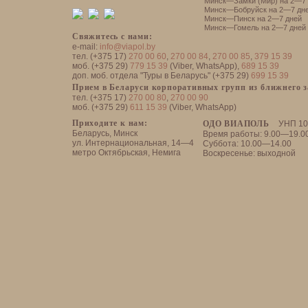
Минск—Замки (Мир) на 2—7 
Минск—Бобруйск на 2—7 дн
Минск—Пинск на 2—7 дней
Минск—Гомель на 2—7 дней
Свяжитесь с нами:
e-mail:
info@viapol.by
тел. (+375 17)
270 00 60
,
270 00 84
,
270 00 85
,
379 15 39
моб. (+375 29)
779 15 39
(Viber, WhatsApp),
689 15 39
доп. моб. отдела "Туры в Беларусь" (+375 29)
699 15 39
Прием в Беларуси корпоративных групп из ближнего 
тел. (+375 17)
270 00 80
,
270 00 90
моб. (+375 29)
611 15 39
(Viber, WhatsApp)
Приходите к нам:
ОДО ВИАПОЛЬ
УНП 10
Беларусь, Минск
Время работы: 9.00—19.0
ул. Интернациональная, 14—4
Суббота: 10.00—14.00
метро Октябрьская, Немига
Воскресенье: выходной