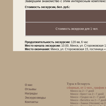
Завершим знакомство с этим ин­те­рес­ным ком­пле
Стоимость экскурсии, бел. руб.:
Стоимость экскурсии для 1 чел.
Продолжительность экскурсии:
120 км, 6 час
Место начала экскурсии:
10.00, Минск, ул. Сторожовская 
Место окончания:
Минск, ул. Сторожовская 15, гостиница 
Туры в Беларусь
О нас
сборные, от 1 чел., график 
Отзывы
Минск на 2—7 дней
Награды
Минск—Брест на 2—7 дней
Минск—Гродно на 2—7 дней
Экскурсоводы
Минск—Витебск на 2—7 дне
Контакты
Минск—Замки (Несвиж) на 2