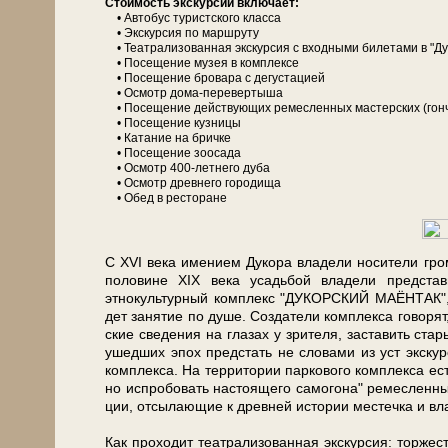
Сто­и­мость экс­кур­сии вклю­ча­ет:
• Автобус туристского клас­са
• Экс­кур­сия по марш­ру­ту
• Театра­ли­зо­ван­ная экскурсия с вход­ны­ми би­ле­та­ми в "
• По­се­ще­ние му­зея в ком­плек­се
• По­се­ще­ние бровара с де­гу­ста­ци­ей
• Осмотр дома-перевертыша
• По­се­ще­ние дей­ству­ю­щих ре­мес­лен­ных ма­стер­ских (гон­ча
• По­се­ще­ние куз­ни­цы
• Ка­та­ние на брич­ке
• По­се­ще­ние зоо­са­да
• Осмотр 400-летнего дуба
• Осмотр древ­не­го го­ро­ди­ща
• Обед в ре­сто­ра­не
С ХVI ве­ка име­ни­ем Дукора вла­де­ли носители гром
по­ло­ви­не XIX ве­ка усадь­бой вла­де­ли пред­ста
этнокультурный ком­плекс "ДУКОРСКИЙ МАЁНТАК", пре
дет занятие по душе. Создатели ком­плек­са го­во­рят
ские сведения на гла­зах у зри­те­ля, заставить ст
ушед­ших эпох предстать не сло­ва­ми из уст экс­кур
ком­плек­са. На тер­ри­то­рии паркового ком­плек­са 
но испробовать на­сто­я­ще­го са­мо­го­на" ремесленны
ции, отсылающие к древней ис­то­рии ме­с­теч­ка и в
Как про­хо­дит театрализованная экскурсия: тор­же­