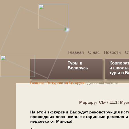
Главная
О нас
Новости
О
Туры в
Корпора
Беларусь
и школь
туры в Б
Главная
/
Экскурсии по Беларуси
/
Дукорский маёнтак
Марш­рут СБ-7.11.1: Му
На этой экскурсии Вас ждут реконструкция ис
прошедших эпох, живые старинные ремесла и ж
недалеко от Минска!