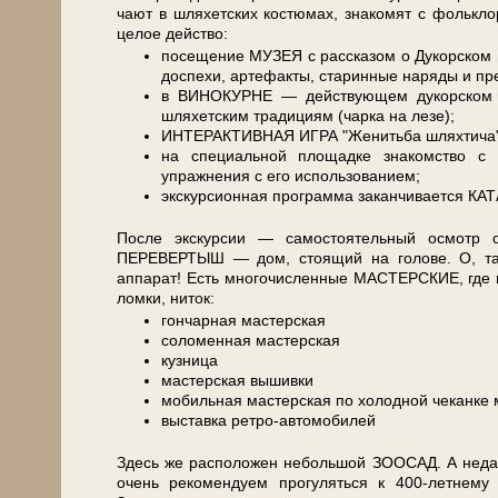
ча­ют в шля­хет­ских ко­стю­мах, знакомят с фолькл
целое дей­ство:
посещение МУЗЕЯ с рассказом о Дукорском мае
до­спе­хи, артефакты, ста­рин­ные на­ря­ды и пре
в ВИНОКУРНЕ — дей­ству­ю­щем дукорском бр
шляхетским традициям (чарка на ле­зе);
ИНТЕРАКТИВНАЯ ИГРА "Женитьба шляхтича" с у
на специальной пло­щад­ке знакомство 
упражнения с его использованием;
экс­кур­си­он­ная про­грам­ма за­кан­чи­ва­ет­с
После экс­кур­сии — самостоятельный осмотр объ­
ПЕРЕВЕРТЫШ — дом, стоящий на голове. О, там 
аппарат! Есть мно­го­чис­лен­ные МАСТЕРСКИЕ, где вж
лом­ки, ниток:
гончарная ма­стер­ская
соломенная ма­стер­ская
куз­ни­ца
ма­стер­ская вышивки
мобильная ма­стер­ская по холодной чеканке
вы­став­ка ретро-автомобилей
Здесь же рас­по­ло­жен не­боль­шой ЗООСАД. А н
очень ре­ко­мен­ду­ем про­гу­лять­ся к 400-летнему