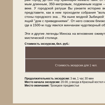
мым длинным, 350-метровым, под­зем­ным ходом — од­н
ве­ке. У го­род­ской ратуши Вы узна­е­те ис­то­рию
представите, как в нем про­хо­ди­ли со­бра­ния "во
стоны го­род­ско­го эха… На ны­не модной Зыбицкой ул
я­щий "дом с привидениями". От не­го со­всем близ­к
где в 1500-м го­ду явился минчанам чу­до­твор­ный об
Эти и дру­гие ле­ген­ды Мин­ска на мгно­ве­ние ожи­
мистической сто­ли­це.
Стоимость экскурсии, бел. руб.:
Стоимость экскурсии для 1 чел.
Продолжительность экскурсии:
3 км, 1 час 30 мин
Место начала экскурсии:
20.00, у входа в Красный костел
Место окончания:
Троицкое предместье