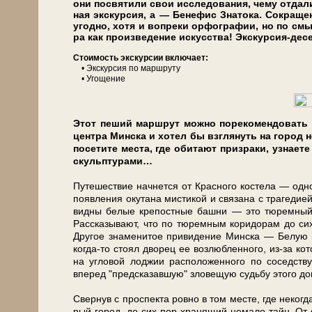
они по­свя­ти­ли свои ис­сле­до­ва­ния, че­му от­д
ная экскурсия, а — Бе­не­фис Знатока. Со­кра­щен
угод­но, хо­тя и во­пре­ки ор­фо­гра­фии, но по смы
ра как про­из­ве­де­ние ис­кус­ства! Экскурсия-дес
Сто­и­мость экс­кур­сии вклю­ча­ет:
• Экс­кур­сия по марш­ру­ту
• Угощение
Этот пеший маршрут мож­но порекомендовать тем,
цен­тра Мин­ска и хо­тел бы взгля­нуть на го­ро
по­се­ти­те ме­ста, где оби­та­ют призраки, узна­е
скульп­ту­ра­ми…
Путешествие начнется от Красного ко­сте­ла — од­но­г
появления окутана мистикой и свя­за­на с трагедией
видны бе­лые кре­пост­ные баш­ни — это тюремный Пи
Рассказывают, что по тюремным коридорам до сих по
Другое зна­ме­ни­тое привидение Мин­ска — Белую па
когда-то стоял дво­рец ее возлюбленного, из-за ко­
на угловой лоджии рас­по­ло­жен­но­го по со­сед­ству д
вперед "предсказавшую" зловещую судьбу это­го до­
Свернув с про­спек­та ровно в том ме­сте, где не­ко
рый го­род, до сих пор хра­ня­щий не­ма­ло тайн. От