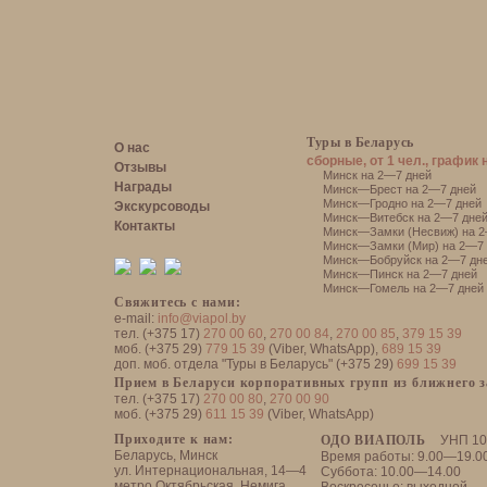
Туры в Беларусь
О нас
сборные, от 1 чел., график 
Отзывы
Минск на 2—7 дней
Награды
Минск—Брест на 2—7 дней
Минск—Гродно на 2—7 дней
Экскурсоводы
Минск—Витебск на 2—7 дне
Контакты
Минск—Замки (Несвиж) на 2
Минск—Замки (Мир) на 2—7 
Минск—Бобруйск на 2—7 дн
Минск—Пинск на 2—7 дней
Минск—Гомель на 2—7 дней
Свяжитесь с нами:
e-mail:
info@viapol.by
тел. (+375 17)
270 00 60
,
270 00 84
,
270 00 85
,
379 15 39
моб. (+375 29)
779 15 39
(Viber, WhatsApp),
689 15 39
доп. моб. отдела "Туры в Беларусь" (+375 29)
699 15 39
Прием в Беларуси корпоративных групп из ближнего 
тел. (+375 17)
270 00 80
,
270 00 90
моб. (+375 29)
611 15 39
(Viber, WhatsApp)
Приходите к нам:
ОДО ВИАПОЛЬ
УНП 10
Беларусь, Минск
Время работы: 9.00—19.0
ул. Интернациональная, 14—4
Суббота: 10.00—14.00
метро Октябрьская, Немига