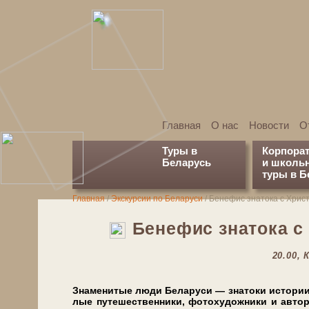
Главная
О нас
Новости
О
Туры в
Корпора
Беларусь
и школь
туры в Б
Главная
/
Экскурсии по Беларуси
/
Бенефис знатока с Хрис
Бенефис знатока с
20.00, 
Знаменитые лю­ди Бе­ла­ру­си — зна­то­ки ис­то­рии, к
лые пу­те­ше­ствен­ни­ки, фо­то­ху­дож­ни­ки и ав­