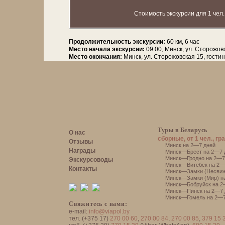
Стоимость экскурсии для 1 чел.
Продолжительность экскурсии:
60 км, 6 час
Место начала экскурсии:
09.00, Минск, ул. Сторожов
Место окончания:
Минск, ул. Сторожовская 15, гости
Туры в Беларусь
О нас
сборные, от 1 чел., гр
Отзывы
Минск на 2—7 дней
Награды
Минск—Брест на 2—7 
Минск—Гродно на 2—7
Экскурсоводы
Минск—Витебск на 2—
Контакты
Минск—Замки (Несвиж
Минск—Замки (Мир) н
Минск—Бобруйск на 2
Минск—Пинск на 2—7 
Минск—Гомель на 2—7
Свяжитесь с нами:
e-mail:
info@viapol.by
тел. (+375 17)
270 00 60
,
270 00 84
,
270 00 85
,
379 15 