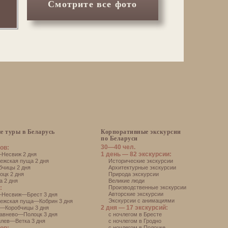
Смотрите все фото
е туры в Беларусь
Корпоративные экскурсии
по Беларуси
30—40 чел.
ов:
1 день — 82 экскурсии:
есвиж 2 дня
жская пуща 2 дня
Исторические экскурсии
чицы 2 дня
Архитектурные экскурсии
цк 2 дня
Природа экскурсии
 2 дня
Великие люди
:
Производственные экскурсии
Авторские экскурсии
Несвиж—Брест 3 дня
Экскурсии с анимациями
ежская пуща—Кобрин 3 дня
2 дня — 17 экскурсий:
—Коробчицы 3 дня
авнево—Полоцк 3 дня
с ночлегом в Бресте
лев—Ветка 3 дня
с ночлегом в Гродно
с ночлегом в Полоцке