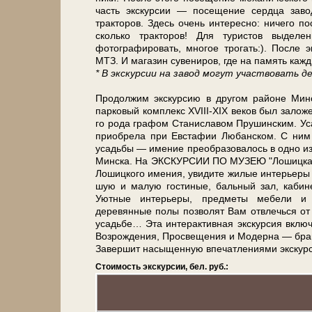
часть экс­кур­сии — посещение сердца за­во­
тракторов. Здесь очень ин­те­рес­но: ни­че­го
сколь­ко тракторов! Для ту­ри­стов выде
фотографировать, мно­гое трогать:). После э
МТЗ. И ма­га­зин су­ве­ни­ров, где на па­мять к
* В экс­кур­сии на за­вод мо­гут участвовать 
Продолжим экс­кур­сию в дру­гом рай­о­не Ми
парковый ком­плекс XVIII-XIX ве­ков был за­ло­жен 
го ро­да графом Ста­ни­сла­вом Прушинским. У
при­об­ре­ла при Евстафии Любанском. С ним и 
усадь­бы — име­ние преобразовалось в од­но из л
Мин­ска. На ЭКСКУРСИИ ПО МУЗЕЮ "Лошицкая ус
Лошицкого име­ния, уви­ди­те жи­лые ин­те­рье­ры
шую и ма­лую го­сти­ные, бальный зал, ка­би
Уютные ин­те­рье­ры, пред­ме­ты ме­бе­ли и 
деревянные полы поз­во­лят Вам отвлечься от го­
усадь­бе… Эта интерактивная экскурсия вклю­
Воз­рож­де­ния, Просвещения и Модерна — бран
Завершит на­сы­щен­ную впе­чат­ле­ни­я­ми экс­кур
Стоимость экскурсии, бел. руб.: