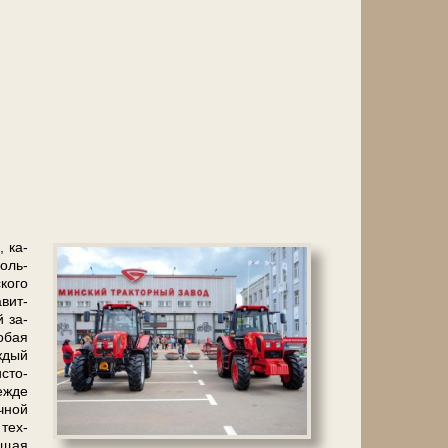
, ка­
боль­
ского
­вит­
й за­
собая
ждый
с­то­
ежде
очной
 тех­
ющая