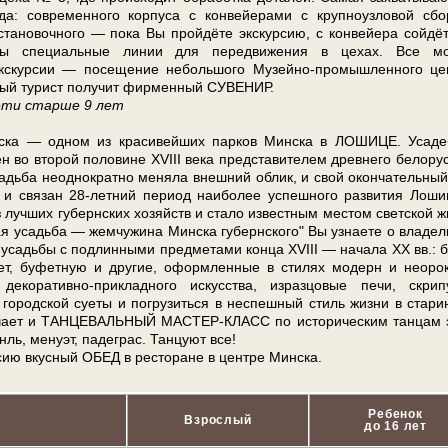
да: со­вре­мен­но­го кор­пу­са с конвейерами с крупноузловой сбо
 постановочного — пока Вы прой­дёте экс­кур­сию, с конвейера сойдё
лены специальные ли­нии для передвижения в цехах. Все мо
кс­кур­сии — посещение не­боль­шо­го Музейно-промышленного цен
аж­дый турист получит фир­мен­ный СУВЕНИР.
де­ти старше 9 лет
н­ска — од­ном из кра­си­вей­ших пар­ков Мин­ска в ЛОШИЦЕ. Усаде
во вто­рой по­ло­ви­не XVIII ве­ка пред­ста­ви­те­лем древ­не­го бе­ло­рус
садьба неоднократно ме­ня­ла внешний об­лик, и свой окончательны
свя­зан 28-летний пе­ри­од наи­бо­лее успешного раз­ви­тия Ло­ши
уч­ших гу­берн­ских хозяйств и ста­ло из­вест­ным ме­стом светской ж
адь­ба — жемчужина Мин­ска губернского" Вы узна­е­те о вла­дель
 усадь­бы с подлинными пред­ме­та­ми кон­ца XVIII — на­ча­ла ХХ вв.: 
­нет, буфетную и дру­гие, оформленные в сти­лях мо­дерн и неорок
декоративно-прикладного ис­кус­ства, из­раз­цо­вые пе­чи, скрип
род­ской су­е­ты и по­гру­зить­ся в неспешный стиль жиз­ни в ста­ри
ча­ет и ТАНЦЕВАЛЬНЫЙ МАСТЕР-КЛАСС по ис­то­ри­че­ским тан­цам 
ль, менуэт, падеграс. Танцуют все!
­сию вкус­ный ОБЕД в ре­сто­ра­не в цен­тре Мин­ска.
Ребенок
Взрослый
до 16 лет