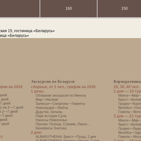
160
150
ская 15, гостиница «Беларусь»
ница «Беларусь»
Экскурсии по Беларуси
Корпоративны
афик на 2026
сборные, от 1 чел., график на 2026
20, 30, 40 чел.
1 день:
2 дня — 19 тур
дней
Обзорная экскурсия по Минску
Минск—Мир—Н
 дней
Мир—Несвиж
Брест—Белове
7 дней
Залесье—Сморгонь—Гервяты
Гродно—Короб
) на 2—7 дней
Новогрудок—Любча
Витебск—Поло
а 2—7 дней
Дудутки
,
Хатынь
Гомель—Ветка
—7 дней
Парк истории Сула
3 дня — 21 тур
дней
Наносы-Новоселье
Минск—Мир—
 дней
Прочие:
Полоцк
,
Слоним
,
Пинск
…
Брест—Белов
Бенефисы Знатока
Гродно—Лида
2 дня:
Витебск—Здр
39
АLBARUTHENIA: Брест—Пуща, 2 дня
Гомель—Моги
АLBARUTHENIA: Гродно—Щучин, 2 дня