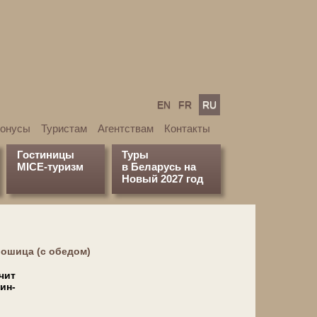
EN
FR
RU
бонусы
Туристам
Агентствам
Контакты
Гостиницы
Туры
MICE-туризм
в Беларусь на
Новый 2027 год
Лошица (с обедом)
чит
рин­