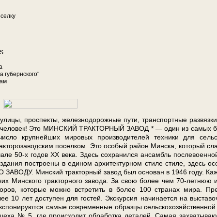
оселку
US
а
а губернского"
цам
 ули­цы, проспекты, железнодорожные пу­ти, транспортные развязки
ты­сяч че­ло­век! Это МИНСКИЙ ТРАКТОРНЫЙ ЗАВОД * — один из са­мых 
чис­ло круп­ней­ших мировых про­из­во­ди­те­лей тех­ни­ки для сель
акторозаводским по­сел­ком. Это осо­бый рай­он Мин­ска, ко­то­рый сла
ча­ле 50-х го­дов XX ве­ка. Здесь со­хра­нил­ся ан­самбль послевоенно
а­ния по­стро­е­ны в еди­ном архитектурном сти­ле сти­ле, здесь о
ЗАВОДУ. Минский тракторный за­вод был ос­но­ван в 1946 го­ду. Ка
их Мин­ско­го тракторного за­во­да. За свою бо­лее чем 70-летнюю и
ров, ко­то­рые мож­но встре­тить в бо­лее 100 стра­нах ми­ра. Пр
 10 лет до­сту­пен для го­стей. Экс­кур­сия на­чи­на­ет­ся на выстав
экспонируются са­мые со­вре­мен­ные об­раз­цы сельскохозяйственной
 цеха № 5, где про­ис­хо­дит обработка деталей. Самая захватыва