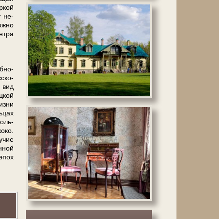
ркой
т не­
ж­но
­тра
бно-
­ско­
й вид
ц­кой
из­ни
­цах
боль­
око.
учие
н­ной
эпох