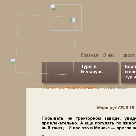
Главная
О нас
Новост
Туры в
Кор
Беларусь
и ш
туры
Главная
/
Экскурсии по Беларуси
/
Город в городе
Марш­рут СБ-5.15
Побывать на тракторном заводе, уви­дет
привлекательно. А еще по­гу­лять по жи­во­пис
ный танец... И все это в Мин­ске — при­гла­ша