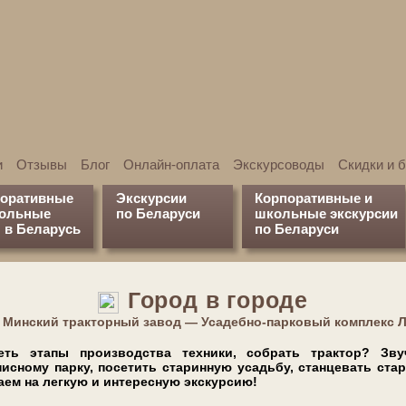
и
Отзывы
Блог
Онлайн-оплата
Экскурсоводы
Скидки и 
поративные
Экскурсии
Корпоративные и
кольные
по Беларуси
школьные экскурсии
 в Беларусь
по Беларуси
Город в городе
: Минский тракторный завод — Усадебно-парковый комплекс 
ь эта­пы про­из­вод­ства тех­ни­ки, собрать трактор? Зву
­но­му пар­ку, по­се­тить ста­рин­ную усадь­бу, стан­це­вать ста­
­ем на легкую и ин­те­рес­ную экс­кур­сию!