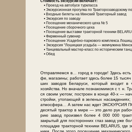
Сто­и­мость экс­кур­сии вклю­ча­ет:
• Проезд на ав­то­бу­се турк­лас­са
• Экскурсионная про­гул­ка по Тракторозаводскому п
• Вход­ные би­ле­ты на Минский Тракторный за­вод
• Экс­кур­сия по за­во­ду
• По­се­ще­ние механического цеха № 5
• По­се­ще­ние сборочного цеха
• По­се­ще­ние вы­став­ки тракторной тех­ни­ки BELAR
• Фирменный су­ве­нир
• По­се­ще­ние Усадебно-паркового ком­плек­са Лошиц
• Экс­кур­сия "Лошицкая усадь­ба — жемчужина Мин­ск
• Танцевальный мастер-класс по ис­то­ри­че­ским тан­
• Обед
Отправляемся в… го­род в го­ро­де! Здесь есть
фе, ма­га­зи­ны; ра­бо­та­ет здесь бо­лее 15 
ших заводов Бе­ла­ру­си, ко­то­рый вхо­дит в 
хозяйства. Но вна­ча­ле познакомимся с т. н. Тр
ся сво­им уютом; по­стро­ен в кон­це 40-х — на­
строй­ки, утопающей в зеленых насаждениях; зд
ат­мо­сфе­ра… А затем нас ждет ЭКСКУРСИЯ ПО 
десятый трактор в ми­ре — это дело рук ра­бо­ч
рию за­вод произвел бо­лее 4 000 000 тракто
закрытый для посторонних глаз за­вод уже бо­лее
пло­щад­ке тракторной тех­ни­ки BELARUS, где 
ни­ки. После это­го посещение механического