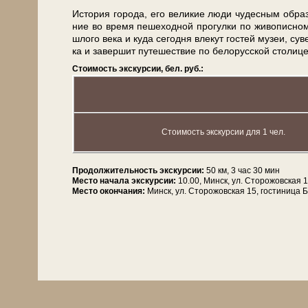
История го­ро­да, его ве­ли­кие лю­ди чу­дес­ным об­ра­з
ние во вре­мя пе­ше­ход­ной про­гул­ки по жи­во­пис­
шло­го ве­ка и ку­да се­год­ня вле­кут го­стей му­зеи, су
ка и за­вер­шит пу­те­ше­ствие по бе­ло­рус­ской сто­ли­ц
Стоимость экскурсии, бел. руб.:
Стоимость экскурсии для 1 чел.
Продолжительность экскурсии:
50 км, 3 час 30 мин
Место начала экскурсии:
10.00, Минск, ул. Сторожовская 1
Место окончания:
Минск, ул. Сторожовская 15, гостиница 