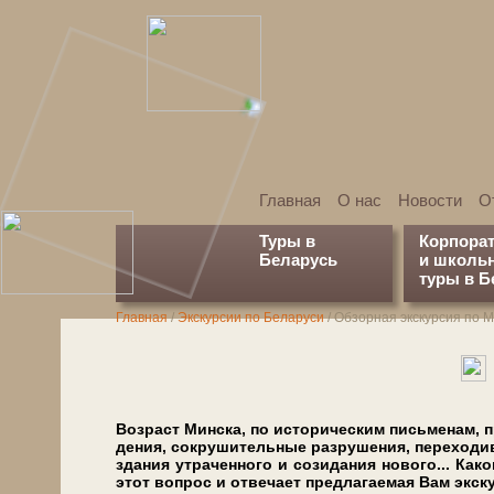
Главная
О нас
Новости
О
Туры в
Корпора
Беларусь
и школь
туры в Б
Главная
/
Экскурсии по Беларуси
/
Обзорная экскурсия по М
Возраст Мин­ска, по ис­то­ри­че­ским пись­ме­нам, п
де­ния, со­кру­ши­тель­ные раз­ру­ше­ния, пе­ре­хо­див
зда­ния утра­чен­но­го и со­зи­да­ния нового... Ка
этот во­прос и от­ве­ча­ет пред­ла­га­е­мая Вам экс