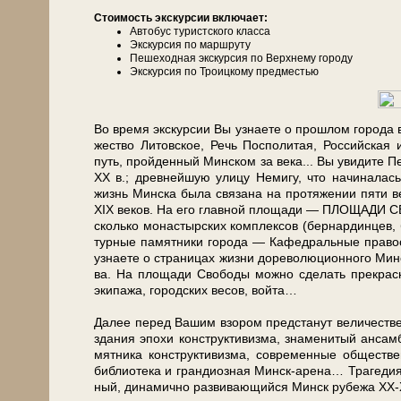
Сто­и­мость экс­кур­сии вклю­ча­ет:
Автобус туристского клас­са
Экс­кур­сия по марш­ру­ту
Пе­ше­ход­ная экскурсия по Верх­не­му го­ро­ду
Экс­кур­сия по Троицкому предместью
Во вре­мя экс­кур­сии Вы узна­е­те о про­шлом го­ро­да в 
же­ство Ли­тов­ское, Речь Поспо­ли­тая, Рос­сий­ская и
путь, прой­ден­ный Мин­ском за ве­ка... Вы уви­ди­те П
ХХ в.; древ­ней­шую ули­цу Не­ми­гу, что на­чи­на­л
жизнь Мин­ска бы­ла свя­за­на на про­тя­же­нии пя­ти ве­
XIX ве­ков. На его глав­ной пло­ща­ди — ПЛОЩАДИ СВО
сколь­ко мо­на­стыр­ских ком­плек­сов (бер­нар­дин­цев, 
тур­ные па­мят­ни­ки го­ро­да — Ка­фед­раль­ные пра­во­
узна­е­те о стра­ни­цах жиз­ни до­ре­во­лю­ци­он­но­го Мин­с
ва. На пло­ща­ди Сво­бо­ды мож­но сде­лать пре­крас
эки­па­жа, го­род­ских ве­сов, вой­та…
Да­лее пе­ред Ва­шим взо­ром пред­ста­нут величестве
зда­ния эпо­хи кон­ст­рук­ти­виз­ма, зна­ме­ни­ты
мят­ни­ка кон­ст­рук­ти­виз­ма, со­вре­мен­ные об­ще­с
биб­лио­те­ка и гран­ди­оз­ная Минск-арена… Трагедия ж
ный, ди­на­мич­но раз­ви­ваю­щий­ся Минск ру­бе­жа ХХ-Х