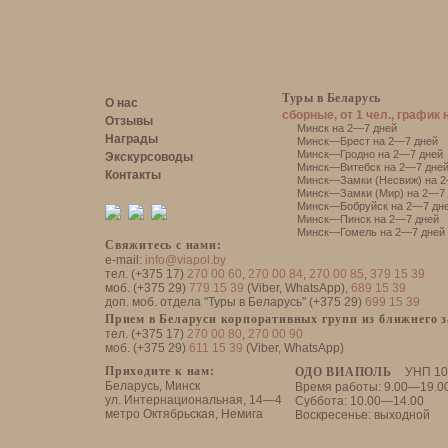
Туры в Беларусь
О нас
сборные, от 1 чел., график 
Отзывы
Минск на 2—7 дней
Награды
Минск—Брест на 2—7 дней
Минск—Гродно на 2—7 дней
Экскурсоводы
Минск—Витебск на 2—7 дне
Контакты
Минск—Замки (Несвиж) на 2
Минск—Замки (Мир) на 2—7 
Минск—Бобруйск на 2—7 дн
Минск—Пинск на 2—7 дней
Минск—Гомель на 2—7 дней
Свяжитесь с нами:
e-mail:
info@viapol.by
тел. (+375 17)
270 00 60
,
270 00 84
,
270 00 85
,
379 15 39
моб. (+375 29)
779 15 39
(Viber, WhatsApp),
689 15 39
доп. моб. отдела "Туры в Беларусь" (+375 29)
699 15 39
Прием в Беларуси корпоративных групп из ближнего 
тел. (+375 17)
270 00 80
,
270 00 90
моб. (+375 29)
611 15 39
(Viber, WhatsApp)
Приходите к нам:
ОДО ВИАПОЛЬ
УНП 10
Беларусь, Минск
Время работы: 9.00—19.0
ул. Интернациональная, 14—4
Суббота: 10.00—14.00
метро Октябрьская, Немига
Воскресенье: выходной