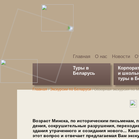
Главная
О нас
Новости
О
Туры в
Корпора
Беларусь
и школь
туры в Б
Главная
/
Экскурсии по Беларуси
/
Обзорная экскурсия по М
Возраст Мин­ска, по ис­то­ри­че­ским пись­ме­нам, п
де­ния, со­кру­ши­тель­ные раз­ру­ше­ния, пе­ре­хо­див
зда­ния утра­чен­но­го и со­зи­да­ния нового... Ка
этот во­прос и от­ве­ча­ет пред­ла­га­е­мая Вам экс