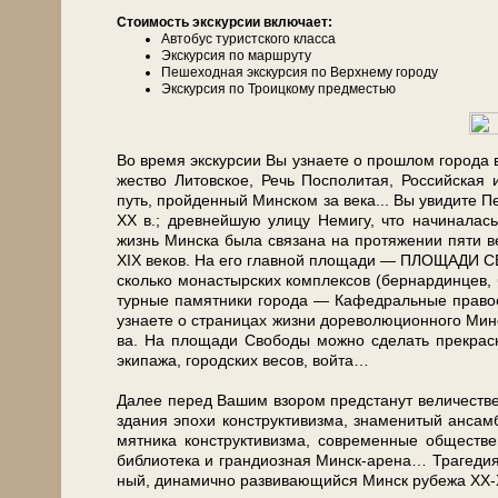
Сто­и­мость экс­кур­сии вклю­ча­ет:
Автобус туристского клас­са
Экс­кур­сия по марш­ру­ту
Пе­ше­ход­ная экскурсия по Верх­не­му го­ро­ду
Экс­кур­сия по Троицкому предместью
Во вре­мя экс­кур­сии Вы узна­е­те о про­шлом го­ро­да в 
же­ство Ли­тов­ское, Речь Поспо­ли­тая, Рос­сий­ская и
путь, прой­ден­ный Мин­ском за ве­ка... Вы уви­ди­те П
ХХ в.; древ­ней­шую ули­цу Не­ми­гу, что на­чи­на­л
жизнь Мин­ска бы­ла свя­за­на на про­тя­же­нии пя­ти ве­
XIX ве­ков. На его глав­ной пло­ща­ди — ПЛОЩАДИ СВО
сколь­ко мо­на­стыр­ских ком­плек­сов (бер­нар­дин­цев, 
тур­ные па­мят­ни­ки го­ро­да — Ка­фед­раль­ные пра­во­
узна­е­те о стра­ни­цах жиз­ни до­ре­во­лю­ци­он­но­го Мин­с
ва. На пло­ща­ди Сво­бо­ды мож­но сде­лать пре­крас
эки­па­жа, го­род­ских ве­сов, вой­та…
Да­лее пе­ред Ва­шим взо­ром пред­ста­нут величестве
зда­ния эпо­хи кон­ст­рук­ти­виз­ма, зна­ме­ни­ты
мят­ни­ка кон­ст­рук­ти­виз­ма, со­вре­мен­ные об­ще­с
биб­лио­те­ка и гран­ди­оз­ная Минск-арена… Трагедия ж
ный, ди­на­мич­но раз­ви­ваю­щий­ся Минск ру­бе­жа ХХ-Х