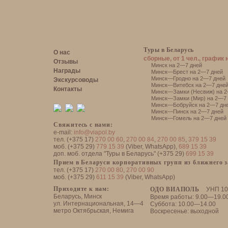
Туры в Беларусь
О нас
сборные, от 1 чел., график 
Отзывы
Минск на 2—7 дней
Награды
Минск—Брест на 2—7 дней
Минск—Гродно на 2—7 дней
Экскурсоводы
Минск—Витебск на 2—7 дне
Контакты
Минск—Замки (Несвиж) на 2
Минск—Замки (Мир) на 2—7 
Минск—Бобруйск на 2—7 дн
Минск—Пинск на 2—7 дней
Минск—Гомель на 2—7 дней
Свяжитесь с нами:
e-mail:
info@viapol.by
тел. (+375 17)
270 00 60
,
270 00 84
,
270 00 85
,
379 15 39
моб. (+375 29)
779 15 39
(Viber, WhatsApp),
689 15 39
доп. моб. отдела "Туры в Беларусь" (+375 29)
699 15 39
Прием в Беларуси корпоративных групп из ближнего 
тел. (+375 17)
270 00 80
,
270 00 90
моб. (+375 29)
611 15 39
(Viber, WhatsApp)
Приходите к нам:
ОДО ВИАПОЛЬ
УНП 10
Беларусь, Минск
Время работы: 9.00—19.0
ул. Интернациональная, 14—4
Суббота: 10.00—14.00
метро Октябрьская, Немига
Воскресенье: выходной