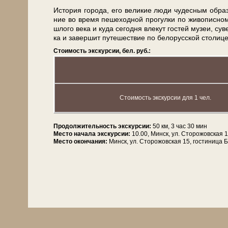
История го­ро­да, его ве­ли­кие лю­ди чу­дес­ным об­ра­з
ние во вре­мя пе­ше­ход­ной про­гул­ки по жи­во­пис­
шло­го ве­ка и ку­да се­год­ня вле­кут го­стей му­зеи, су
ка и за­вер­шит пу­те­ше­ствие по бе­ло­рус­ской сто­ли­ц
Стоимость экскурсии, бел. руб.:
Стоимость экскурсии для 1 чел.
Продолжительность экскурсии:
50 км, 3 час 30 мин
Место начала экскурсии:
10.00, Минск, ул. Сторожовская 1
Место окончания:
Минск, ул. Сторожовская 15, гостиница 