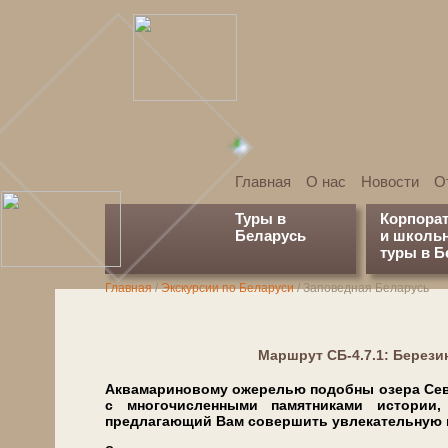
Главная
О нас
Новости
О
Туры в
Корпора
Беларусь
и школь
туры в Б
Главная
/
Экскурсии по Беларуси
/
Заповедная Беларусь
Марш­рут СБ-4.7.1: Берез
Аквамариновому ожерелью по­доб­ны озе­ра Се­ве
с мно­го­чис­лен­ны­ми па­мят­ни­ка­ми ис­то­
предлагающий Вам со­вер­шить увлекательную про