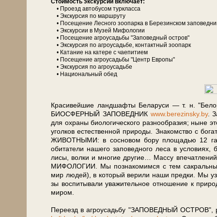
Сто­и­мость экс­кур­сии вклю­ча­ет:
• Проезд ав­то­бу­сом турк­лас­са
• Экс­кур­сия по марш­ру­ту
• По­се­ще­ние Лесного зоопарка в Бе­ре­зин­ском за­по­вед­ни­
• Экскурсии в Музей Мифологии
• По­се­ще­ние агроусадьбы "За­по­вед­ный ост­ров"
• Экс­кур­сия по аг­ро­усадь­бе, контактный зоопарк
• Ка­та­ние на катере с чаепитием
• По­се­ще­ние агроусадьбы "Центр Ев­ро­пы"
• Экс­кур­сия по аг­ро­усадь­бе
• На­ци­о­наль­ный обед
Красивейшие ланд­шаф­ты Бе­ла­ру­си — т. н. "Бе
БИОСФЕРНЫЙ ЗАПОВЕДНИК
www.berezinsky.by
. З
для охра­ны био­ло­ги­че­ско­го раз­но­об­ра­зия; ны­не э
угол­ков есте­ствен­ной при­ро­ды. Зна­ком­ство с бо­га
ЖИВОТНЫМИ: в сосновом бору пло­ща­дью 12 га от
обитатели на­ше­го за­по­вед­но­го ле­са в усло­ви­я
лисы, волки и мно­гие дру­гие… Массу впечатлений г
МИФОЛОГИИ. Мы познакомимся с тем сакральным 
мир лю­дей), в ко­то­рый верили на­ши пред­ки. Мы узн
зы воспитывали уважительное отношение к при­ро­д
ми­ром.
Пе­ре­езд в аг­ро­усадь­бу "ЗАПОВЕДНЫЙ ОСТРОВ", рас