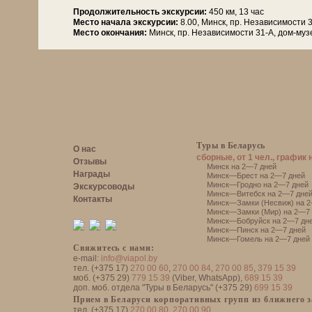
Продолжительность экскурсии:
450 км, 13 час
Место начала экскурсии:
8.00, Минск, пр. Независимости 
Место окончания:
Минск, пр. Независимости 31-А, дом-му
Туры в Беларусь
О нас
сборные, от 1 чел., график 
Отзывы
Минск на 2—7 дней
Награды
Минск—Брест на 2—7 дней
Минск—Гродно на 2—7 дней
Экскурсоводы
Минск—Витебск на 2—7 дне
Контакты
Минск—Замки (Несвиж) на 2
Минск—Замки (Мир) на 2—7 
Минск—Бобруйск на 2—7 дн
Минск—Пинск на 2—7 дней
Минск—Гомель на 2—7 дней
Свяжитесь с нами:
e-mail:
info@viapol.by
тел. (+375 17)
270 00 60
,
270 00 84
,
270 00 85
,
379 15 39
моб. (+375 29)
779 15 39
(Viber, WhatsApp),
689 15 39
доп. моб. отдела "Туры в Беларусь" (+375 29)
699 15 39
Прием в Беларуси корпоративных групп из ближнего 
тел. (+375 17)
270 00 80
,
270 00 90