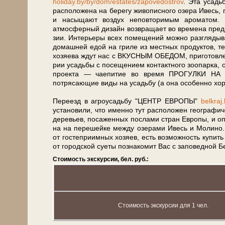
holiday.by/by/dom/estates/zapovedostrov
. Эта усадь­
рас­по­ло­же­на на бе­ре­гу жи­во­пис­но­го озе­ра Ив
и насыщают воз­дух неповторимым ароматом. Вс
атмосферный дизайн воз­вра­ща­ет во вре­ме­на пред­
зии. Интерьеры всех по­ме­ще­ний мож­но разгляды
до­маш­ней едой на гриле из ­мест­ных продуктов, т
хо­зя­е­ва ждут нас с ВКУСНЫМ ОБЕДОМ, приготовле
рии усадь­бы с по­се­ще­ни­ем контактного зоопарка, о
про­ек­та — чаепитие во вре­мя ПРОГУЛКИ НА К
потрясающие ви­ды на усадь­бу (а она осо­бен­но хо­р
Пе­ре­езд в аг­ро­усадь­бу "ЦЕНТР ЕВРОПЫ"
belkraj
установили, что имен­но тут рас­по­ло­жен географ
де­ре­вьев, посаженных по­сла­ми стран Ев­ро­пы, и оп
на на перешейке меж­ду озе­ра­ми Ивесь и Молино. З
от го­сте­при­им­ных хозяев, есть воз­мож­ность ку­пи
от го­род­ской су­е­ты по­зна­ко­мит Вас с за­по­вед­но
Стоимость экскурсии, бел. руб.:
Стоимость экскурсии для 1 чел.