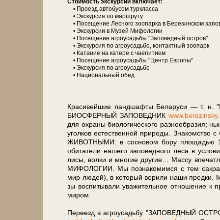
Сто­и­мость экс­кур­сии вклю­ча­ет:
• Проезд ав­то­бу­сом турк­лас­са
• Экс­кур­сия по марш­ру­ту
• По­се­ще­ние Лесного зоопарка в Бе­ре­зин­ском за­по­в
• Экскурсии в Музей Мифологии
• По­се­ще­ние агроусадьбы "За­по­вед­ный ост­ров"
• Экс­кур­сия по аг­ро­усадь­бе, контактный зоопарк
• Ка­та­ние на катере с чаепитием
• По­се­ще­ние агроусадьбы "Центр Ев­ро­пы"
• Экс­кур­сия по аг­ро­усадь­бе
• На­ци­о­наль­ный обед
Красивейшие ланд­шаф­ты Бе­ла­ру­си — т. н.
БИОСФЕРНЫЙ ЗАПОВЕДНИК
www.berezinsky.
для охра­ны био­ло­ги­че­ско­го раз­но­об­ра­зия; н
угол­ков есте­ствен­ной при­ро­ды. Зна­ком­ство с 
ЖИВОТНЫМИ: в сосновом бору пло­ща­дью 12 г
обитатели на­ше­го за­по­вед­но­го ле­са в усло
лисы, волки и мно­гие дру­гие… Массу впечатле
МИФОЛОГИИ. Мы познакомимся с тем сакрал
мир лю­дей), в ко­то­рый верили на­ши пред­ки. М
зы воспитывали уважительное отношение к при­
ми­ром.
Пе­ре­езд в аг­ро­усадь­бу "ЗАПОВЕДНЫЙ ОСТРОВ"