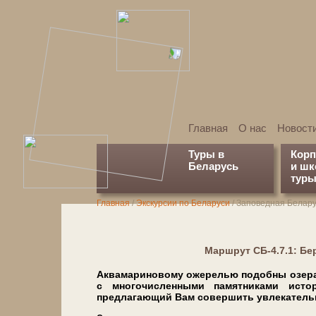
Главная
О нас
Новост
Туры в
Кор
Беларусь
и ш
туры
Главная
/
Экскурсии по Беларуси
/
Заповедная Белару
Марш­рут СБ-4.7.1: Б
Аквамариновому ожерелью по­доб­ны озе­ра С
с мно­го­чис­лен­ны­ми па­мят­ни­ка­ми ис
предлагающий Вам со­вер­шить увлекательную