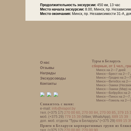
Продолжительность экскурсии:
450 км, 13 час
Место начала экскурсии:
8.00, Минск, пр. Независим
Место окончания:
Минск, пр. Независимости 31-А, д
Туры в Беларусь
О нас
сборные, от 1 чел., гр
Отзывы
Минск на 2—7 дней
Награды
Минск—Брест на 2—7 
Минск—Гродно на 2—7
Экскурсоводы
Минск—Витебск на 2—
Контакты
Минск—Замки (Несвиж
Минск—Замки (Мир) н
Минск—Бобруйск на 2
Минск—Пинск на 2—7 
Минск—Гомель на 2—7
Свяжитесь с нами:
e-mail:
info@viapol.by
тел. (+375 17)
270 00 60
,
270 00 84
,
270 00 85
,
379 15 
моб. (+375 29)
779 15 39
(Viber, WhatsApp),
689 15 39
доп. моб. отдела "Туры в Беларусь" (+375 29)
699 15 3
Прием в Беларуси корпоративных групп из ближн
тел. (+375 17)
270 00 80
,
270 00 90