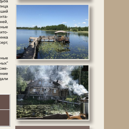
адьба
лн­ца
оший
н­та­
ней,
имные
­то­
минка
ерт,
ченые
нных"
о­же­
е­ние
да­ли