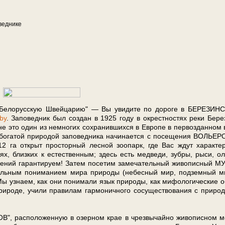
ед­ни­ке
 "Белорусскую Швей­ца­рию" — Вы уви­ди­те по до­ро­ге в БЕРЕЗИН
by
. Заповедник был со­здан в 1925 го­ду в окрест­но­стях ре­ки Бе­ре­
ы­не это один из не­мно­гих со­хра­нив­ших­ся в Ев­ро­пе в пер­во­здан­ном 
бо­га­той при­ро­дой за­по­вед­ни­ка на­чи­на­ет­ся с по­се­ще­ния ВОЛЬЕ
а от­крыт просторный лес­ной зоопарк, где Вас ждут ха­рак­тер
­ви­ях, близ­ких к естественным; здесь есть медведи, зуб­ры, рыси, ол
ний гарантируем! За­тем по­се­тим за­ме­ча­тель­ный жи­во­пис­ный 
ьным пониманием ми­ра при­ро­ды (небесный мир, подземный м
ы узна­ем, как они понимали язык при­ро­ды, как ми­фо­ло­ги­че­ские о
ро­де, учили правилам гар­мо­нич­но­го сосуществования с при­род
, рас­по­ло­жен­ную в озерном крае в чрез­вы­чай­но жи­во­пис­ном м