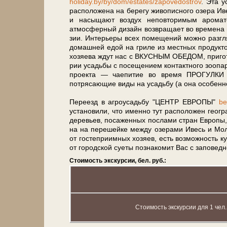
holiday.by/by/dom/estates/zapovedostrov
. Эта у
рас­по­ло­же­на на бе­ре­гу жи­во­пис­но­го озе­
и насыщают воз­дух неповторимым аромато
атмосферный дизайн воз­вра­ща­ет во вре­ме­на 
зии. Интерьеры всех по­ме­ще­ний мож­но разг
до­маш­ней едой на гриле из ­мест­ных продукт
хо­зя­е­ва ждут нас с ВКУСНЫМ ОБЕДОМ, пригот
рии усадь­бы с по­се­ще­ни­ем контактного зоопар
про­ек­та — чаепитие во вре­мя ПРОГУЛКИ 
потрясающие ви­ды на усадь­бу (а она осо­бен­но 
Пе­ре­езд в аг­ро­усадь­бу "ЦЕНТР ЕВРОПЫ"
be
установили, что имен­но тут рас­по­ло­жен ге
де­ре­вьев, посаженных по­сла­ми стран Ев­ро­пы,
на на перешейке меж­ду озе­ра­ми Ивесь и Моли
от го­сте­при­им­ных хозяев, есть воз­мож­ность 
от го­род­ской су­е­ты по­зна­ко­мит Вас с за­по­в
Стоимость экскурсии, бел. руб.:
Стоимость экскурсии для 1 чел.