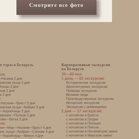
Смотрите все фото
е туры в Беларусь
Корпоративные экскурсии
по Беларуси
30—40 чел.
ов:
1 день — 82 экскурсии:
есвиж 2 дня
жская пуща 2 дня
Исторические экскурсии
чицы 2 дня
Архитектурные экскурсии
цк 2 дня
Природа экскурсии
 2 дня
Великие люди
:
Производственные экскурсии
Авторские экскурсии
Несвиж—Брест 3 дня
Экскурсии с анимациями
ежская пуща—Кобрин 3 дня
2 дня — 17 экскурсий:
—Коробчицы 3 дня
авнево—Полоцк 3 дня
с ночлегом в Бресте
лев—Ветка 3 дня
с ночлегом в Гродно
ов:
с ночлегом в Полоцке
с ночлегом в Пинске
тки—Мир—Несвиж—Брест 4 дня
с ночлегом в Несвижском замке
еж. пуща—Кобрин—Слоним 4 дня
с ночлегом в Мирском замке
—Коробчицы—Минск 4 дня