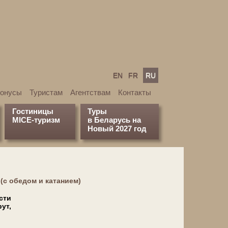
EN
FR
RU
бонусы
Туристам
Агентствам
Контакты
Гостиницы
Туры
MICE-туризм
в Беларусь на
Новый 2027 год
(с обедом и катанием)
ости
ут,