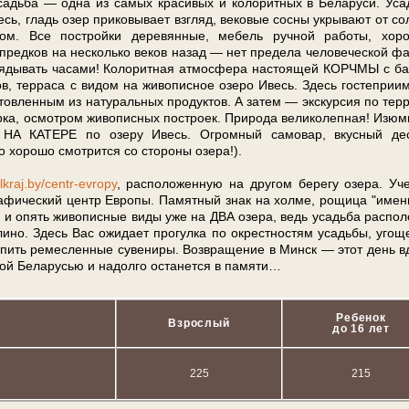
садь­ба — од­на из са­мых кра­си­вых и ко­ло­рит­ных в Бе­ла­ру­си. Ус
ра Ивесь, гладь озер приковывает взгляд, вековые сосны укрывают от со
м. Все постройки деревянные, ме­бель руч­ной ра­бо­ты, хор
пред­ков на не­сколь­ко ве­ков на­зад — нет предела человеческой фа
лядывать ча­са­ми! Колоритная ат­мо­сфе­ра настоящей КОРЧМЫ с ба
ов, терраса с ви­дом на жи­во­пис­ное озе­ро Ивесь. Здесь гостепри
овленным из натуральных продуктов. А затем — экскурсия по тер­ри
ка, осмот­ром жи­во­пис­ных по­стро­ек. Природа ве­ли­ко­леп­ная! Изю
НА КАТЕРЕ по озе­ру Ивесь. Огромный самовар, вкус­ный де­с
хо­ро­шо смотрится со сто­ро­ны озе­ра!).
lkraj.by/centr-evropy
, рас­по­ло­жен­ную на дру­гом бе­ре­гу озе­ра. У
ографический центр Ев­ро­пы. Памятный знак на холме, рощица "име
 и опять жи­во­пис­ные ви­ды уже на ДВА озе­ра, ведь усадь­ба рас­по­л
но. Здесь Вас ожи­да­ет про­гул­ка по окрестностям усадь­бы, уго­щ
ку­пить ремесленные су­ве­ни­ры. Воз­вра­ще­ние в Минск — этот день в
ед­ной Бе­ла­русью и надолго останется в па­мя­ти…
Ребенок
Взрослый
до 16 лет
225
215