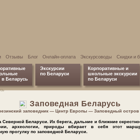
и
Отзывы
Блог
Онлайн-оплата
Экскурсоводы
Скидки и 
поративные
Экскурсии
Корпоративные и
кольные
по Беларуси
школьные экскурсии
 в Беларусь
по Беларуси
сь
Заповедная Беларусь
ерезинский заповедник — Центр Европы — Заповедный остров 
е­вер­ной Бе­ла­ру­си. Их бе­ре­га, дальние и ближние окрестн
­то­рии, ар­хео­ло­гии, при­ро­ды вбирает в се­бя этот маршр
 прогулку по за­по­вед­ной Бе­ла­ру­си.