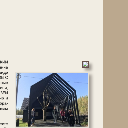
СКИЙ
зи­на
ви­де
РОВ С
­ные
е­ни,
МУЗЕЙ
ир и
б­ра­
­ным
е­сте