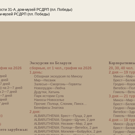
ости 31-А, дом-музей РСДРП (пл. Победы)
ом-музей РСДРП (пл. Победы)
Экскурсии по Беларуси
Корпоративны
афик на 2026
сборные, от 1 чел., график на 2026
20, 30, 40 чел.
1 день:
2 дня — 19 тур
дней
Обзорная экскурсия по Минску
Минск—Мир—Н
 дней
Мир—Несвиж
Брест—Белове
7 дней
Залесье—Сморгонь—Гервяты
Гродно—Короб
) на 2—7 дней
Новогрудок—Любча
Витебск—Поло
а 2—7 дней
Дудутки
,
Хатынь
Гомель—Ветка
—7 дней
Парк истории Сула
3 дня — 21 тур
дней
Наносы-Новоселье
Минск—Мир—
 дней
Прочие:
Полоцк
,
Слоним
,
Пинск
…
Брест—Белов
Бенефисы Знатока
Гродно—Лида
2 дня:
Витебск—Здр
39
АLBARUTHENIA: Брест—Пуща, 2 дня
Гомель—Моги
АLBARUTHENIA: Гродно—Щучин, 2 дня
4 дня — 18 тур
АLBARUTHENIA: Несвиж—Мир, 2 дня
Минск—Дуду
9
АLBARUTHENIA: Полоцк—Витебск, 2 дня
Брест—Белов
его зарубежья:
АLBARUTHENIA: Могилев—Бобруйск, 2 дня
Гродно—Лида