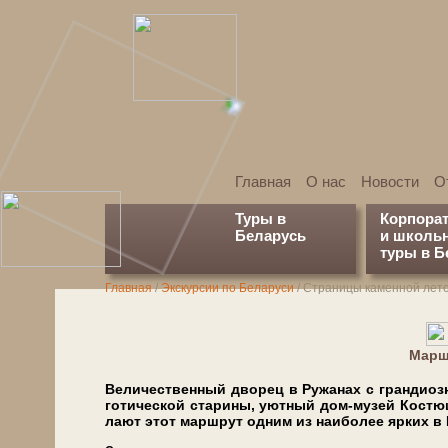
Главная
О нас
Новости
О
Туры в
Корпора
Беларусь
и школь
туры в Б
Главная
/
Экскурсии по Беларуси
/
Страницы каменной лет
Марш
Ве­ли­чест­вен­ный дво­рец в Ру­жа­нах с гранди
го­ти­че­ской ста­ри­ны, уют­ный дом-музей Ко­стюш­
ла­ют этот маршрут од­ним из наи­бо­лее яр­ких в 