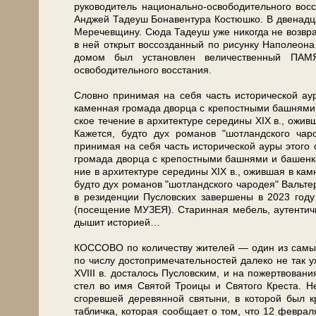
руководитель национально-освободительного вос­с
Анджей Та­де­уш Бонавентура Ко­стюш­ко. В двенадца
Меречевщину. Сюда Та­де­уш уже никогда не возвращ
в ней от­крыт вос­со­здан­ный по ри­сун­ку На­по­ле
до­мом был уста­нов­лен величественный ПАМЯ
освободительного вос­ста­ния.
Словно принимая на се­бя часть ис­то­ри­че­ской 
каменная громада двор­ца с кре­пост­ны­ми баш­ня­ми и 
ское те­че­ние в ар­хи­тек­ту­ре се­ре­ди­ны XIX в.
Ка­жет­ся, буд­то дух романов "шотландского чар
принимая на се­бя часть ис­то­ри­че­ской ауры это
громада двор­ца с кре­пост­ны­ми баш­ня­ми и ба­шен­ка
ние в ар­хи­тек­ту­ре се­ре­ди­ны XIX в., ожившая в
буд­то дух романов "шотландского чародея" Вальтера
в ре­зи­ден­ции Пуслов­ских завершены в 2023 го­ду 
(посещение МУЗЕЯ). Старинная ме­бель, аутентичные
ды­шит ис­то­ри­ей…
КОССОВО по ко­ли­че­ству жи­те­лей — один из са­мых ма
по чис­лу до­сто­при­ме­ча­тель­но­стей да­ле­ко не так
XVIII в. досталось Пусловским, и на пожертвования
стел во имя Свя­той Тро­и­цы и Свя­то­го Креста. Н
сгоревшей де­ре­вян­ной свя­ты­ни, в ко­то­рой был 
табличка, ко­то­рая сообщает о том, что 12 февраля