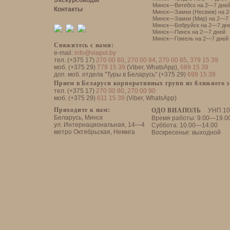
Экскурсоводы
Минск—Витебск на 2—7 дне
Контакты
Минск—Замки (Несвиж) на 2
Минск—Замки (Мир) на 2—7 
Минск—Бобруйск на 2—7 дн
Минск—Пинск на 2—7 дней
Минск—Гомель на 2—7 дней
Свяжитесь с нами:
e-mail:
info@viapol.by
тел. (+375 17)
270 00 60
,
270 00 84
,
270 00 85
,
379 15 39
моб. (+375 29)
779 15 39
(Viber, WhatsApp),
689 15 39
доп. моб. отдела "Туры в Беларусь" (+375 29)
699 15 39
Прием в Беларуси корпоративных групп из ближнего 
тел. (+375 17)
270 00 80
,
270 00 90
моб. (+375 29)
611 15 39
(Viber, WhatsApp)
Приходите к нам:
ОДО ВИАПОЛЬ
УНП 10
Беларусь, Минск
Время работы: 9.00—19.0
ул. Интернациональная, 14—4
Суббота: 10.00—14.00
метро Октябрьская, Немига
Воскресенье: выходной