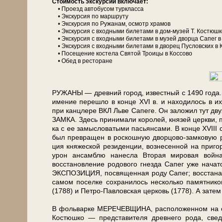
Стоимость экскурсии включает:
• Проезд автобусом туркласса
• Экскурсия по маршруту
• Экскурсия по Ружанам, осмотр храмов
• Экскурсия с входными билетами в дом-музей Т. Костюш
• Экскурсия с входными билетами в музей дворца Сапег в
• Экскурсия с входными билетами в дворец Пусловских в 
• Посещение костела Святой Троицы в Коссово
• Обед в ресторане
РУЖАНЫ — древний го­род, из­вест­ный с 1490 го­да.
име­ние пе­ре­шло в кон­це XVI в. и находилось в их 
при канцлере ВКЛ Льве Сапеге. Он заложил тут дв
ЗАМКА. Здесь при­ни­ма­ли ко­ро­лей, кня­зей церк­ви,
ка с ее замысловатыми пасьянсами. В кон­це XVIII с
был превращен в роскошную дворцово-замковую рез
ция княжеской ре­зи­ден­ции, вознесенной на приг
урон ан­самблю нанесла Вто­рая мировая вой­
восстановление родового гнезда Са­пег уже нача
ЭКСПОЗИЦИЯ, посвященная ро­ду Са­пег; вос­ста­нав­ли
са­мом по­сел­ке со­хра­ни­лось не­сколь­ко па­мят­ни
(1788) и Петро-Павловская цер­ковь (1778). А зате
В фоль­вар­ке МЕРЕЧЕВЩИНА, рас­по­ло­жен­ном на окра
Ко­стюш­ко — пред­ста­ви­те­ля древ­не­го ро­да, св