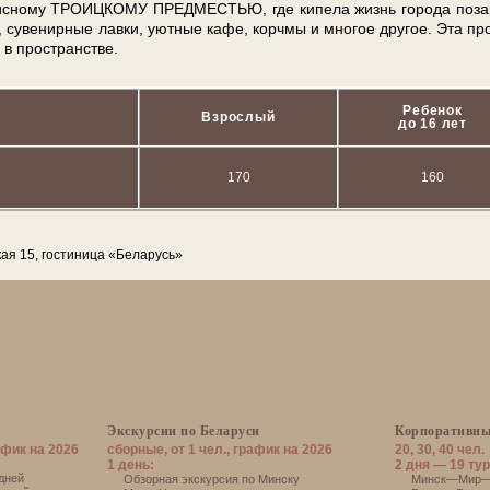
­пис­но­му ТРО­ИЦКО­МУ ПРЕД­МЕСТЬЮ, где ки­пе­ла жизнь го­ро­да по­за
еи, су­ве­нир­ные лав­ки, уют­ные ка­фе, корч­мы и мно­гое дру­гое. Эта про
 в про­стран­стве.
Ребенок
Взрослый
до 16 лет
170
160
кая 15, гостиница «Беларусь»
Экскурсии по Беларуси
Корпоративны
афик на 2026
сборные, от 1 чел., график на 2026
20, 30, 40 чел.
1 день:
2 дня — 19 тур
дней
Обзорная экскурсия по Минску
Минск—Мир—Н