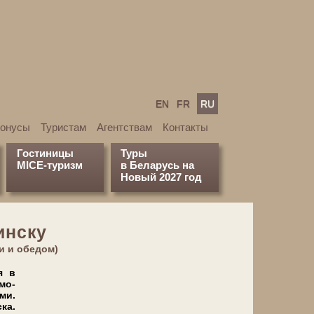
EN
FR
RU
бонусы
Туристам
Агентствам
Контакты
Гостиницы
Туры
MICE-туризм
в Беларусь на
Новый 2027 год
инску
и и обедом)
я в
­мо­
­ми.
ка.