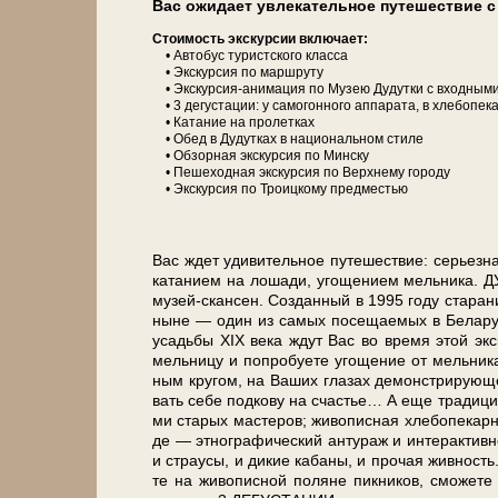
Вас ожи­да­ет увле­ка­тель­ное пу­те­ше­ствие
Сто­и­мость экс­кур­сии вклю­ча­ет:
• Автобус туристского клас­са
• Экс­кур­сия по марш­ру­ту
• Экскурсия-анимация по Музею Ду­дутки с вход­ны­ми 
• 3 де­густа­ции: у са­мо­гон­но­го ап­па­ра­та, в хле­бо­пе­
• Ка­та­ние на про­лет­ках
• Обед в Ду­дут­ках в на­ци­о­наль­ном сти­ле
• Об­зор­ная экскурсия по Мин­ску
• Пе­ше­ход­ная экскурсия по Верх­не­му го­ро­ду
• Экс­кур­сия по Троицкому предместью
Вас ждет уди­ви­тель­ное пу­те­ше­ствие: се­рьез­на
ка­та­ни­ем на ло­ша­ди, уго­ще­ни­ем мель­ни­ка
музей-скансен. Со­здан­ный в 1995 го­ду ста­ра­ни­я­
ны­не — один из са­мых по­се­щае­мых в Бе­ла­ру­
усадь­бы XIX ве­ка ждут Вас во вре­мя этой экс­к
мель­ни­цу и по­про­бу­е­те уго­ще­ние от мель­ни­к
ным кру­гом, на Ва­ших гла­зах де­мон­стри­рую­ще­г
вать се­бе под­ко­ву на сча­стье… А еще тра­ди­ци­о
ми ста­рых ма­сте­ров; жи­во­пис­ная хле­бо­пе­кар­н
де — эт­но­гра­фи­че­ский ан­ту­раж и ин­терак­тив­
и стра­у­сы, и ди­кие ка­ба­ны, и про­чая жив­ност
те на жи­во­пис­ной по­ля­не пик­ни­ков, смо­же­т