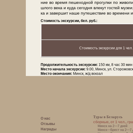
ние во вре­мя пе­ше­ход­ной про­гул­ки по жи­во
шло­го ве­ка и ку­да се­год­ня вле­кут го­стей му­з
ка и за­вер­шит на­ше пу­те­ше­ствие во вре­ме­ни и
Стоимость экскурсии, бел. руб.:
Стоимость экскурсии для 1 чел.
Продолжительность экскурсии:
150 км, 8 час 30 мин
Место начала экскурсии:
9.00, Минск, ул. Сторожовс
Место окончания:
Минск, ж/д вокзал
Туры в Беларусь
О нас
сборные, от 1 чел., гр
Отзывы
Минск на 2—7 дней
Награды
Минск—Брест на 2—7 