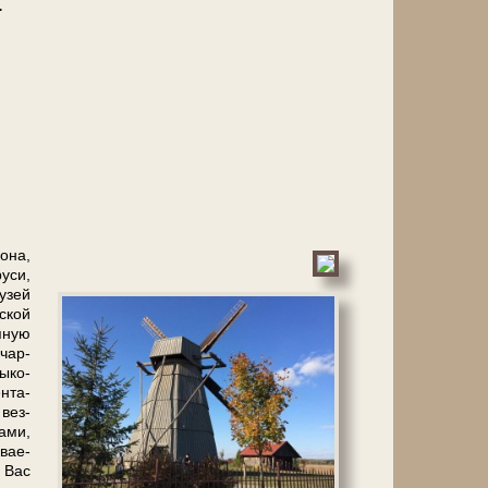
д…
о­на,
у­си,
у­зей
­ской
я­ную
­чар­
ы­ко­
н­та­
 вез­
а­ми,
ва­е­
и Вас