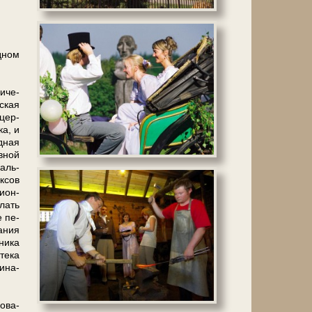
д­ном
и­че­
­ская
 цер­
ка, и
д­ная
в­ной
раль­
к­сов
и­он­
­лать
е пе­
а­ния
ни­ка
те­ка
и­на­
о­ва­