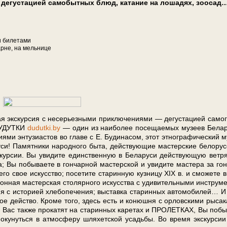
 с де­гу­ста­ци­ей са­мо­быт­ных блюд, катание на лошадях, зооса
би­ле­та­ми
кар­не, на мель­ни­це
я экскурсия с не­серь­ез­ны­ми при­клю­че­ни­я­ми — де­гу­ста­ци­ей са­мо­г
. ДУДУТКИ
dudutki.by
— один из наи­бо­лее по­се­щае­мых му­зеев Бе­ла­р
ми эн­ту­зи­а­стов во гла­ве с Е. Бу­ди­на­сом, этот эт­но­гра­фи­че­ский м
си! Памятники на­род­но­го бы­та, дей­ствую­щие ма­стер­ские бе­ло­рус
ур­сии. Вы уви­ди­те един­ствен­ную в Бе­ла­ру­си дей­ству­ю­щую вет­р
а; Вы по­бы­ва­е­те в гон­чар­ной ма­стер­ской и уви­ди­те ма­сте­ра за гон
о свое ис­кус­ство; по­се­ти­те ста­рин­ную куз­ни­цу XIX в. и смо­же­те в
н­ная ма­стер­ская сто­ляр­но­го ис­кус­ства с уди­ви­тель­ны­ми ин­стру­ме
я с ис­то­ри­ей хле­бо­пе­че­ния; вы­став­ка ста­рин­ных ав­то­мо­би­лей… И
ное дей­ство. Кро­ме то­го, здесь есть и ко­нюш­ня с ор­лов­ски­ми ры­са­к
ь. Вас так­же про­ка­тят на ста­рин­ных ка­ре­тах и ПРОЛЕТКАХ, Вы по­бы­
е оку­нуть­ся в ат­мо­сфе­ру шля­хет­ской усадь­бы. Во вре­мя экс­кур­си