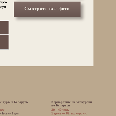
­про­
­гул­
Смотрите все фото
е туры в Беларусь
Корпоративные экскурсии
по Беларуси
30—40 чел.
ов:
1 день — 82 экскурсии:
есвиж 2 дня