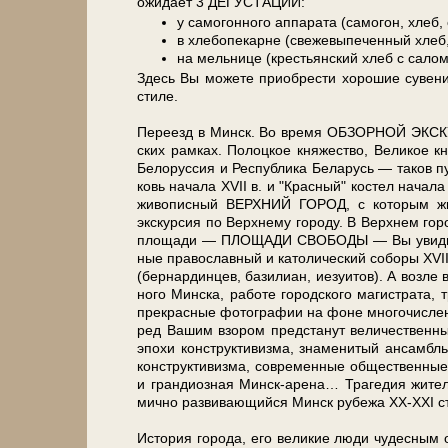
ожи­да­ет 3 ДЕГУСТАЦИИ:
у самогонного аппарата (самогон, хлеб,
в хлебопекарне (свежевыпеченный хлеб, 
на мельнице (крестьянский хлеб с салом
Здесь Вы мо­же­те при­об­ре­сти хо­ро­шие су­ве­н
сти­ле.
Пе­ре­езд в Минск. Во вре­мя ОБЗОРНОЙ ЭКСКУРСИ
ских рам­ках. По­лоц­кое кня­же­ство, Ве­ли­кое кн
Бе­ло­рус­сия и Рес­пуб­ли­ка Бе­ла­русь — та­ков
ковь на­ча­ла ХVII в. и "Крас­ный" ко­стел на­ча­ла
жи­во­пис­ный ВЕРХНИЙ ГОРОД, с ко­то­рым жизн
экскурсия по Верх­не­му го­ро­ду. В Верх­нем го­ро­
пло­ща­ди — ПЛОЩАДИ СВОБОДЫ — Вы уви­ди­те на
ные пра­во­слав­ный и ка­то­ли­че­ский со­бо­ры ХVII
(бер­нар­дин­цев, ба­зи­ли­ан, иезуи­тов). А воз­ле 
но­го Мин­ска, ра­бо­те го­род­ско­го ма­ги­стра­та
пре­крас­ные фо­то­гра­фии на фо­не мно­го­чис­ле
ред Ва­шим взо­ром пред­ста­нут величественные 
эпо­хи кон­ст­рук­ти­виз­ма, зна­ме­ни­тый ан
кон­ст­рук­ти­виз­ма, со­вре­мен­ные об­ще­ствен­ны
и гран­ди­оз­ная Минск-арена… Трагедия жи­те­лей
мич­но раз­ви­ваю­щий­ся Минск ру­бе­жа ХХ-ХХI сто
История го­ро­да, его ве­ли­кие лю­ди чу­дес­ным об