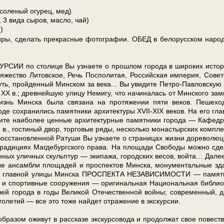
 соленый огурец, мед)
3 вида сыров, масло, чай)
)
и­ры, сде­лать пре­крас­ные фо­то­гра­фии. ОБЕД в бе­ло­рус­ском на­ро
И по сто­ли­це Вы узна­е­те о про­шлом го­ро­да в ши­ро­ких ис­то­р
я­же­ство Ли­тов­ское, Речь Поспо­ли­тая, Рос­сий­ская им­пе­рия, Со­вет
 путь, прой­ден­ный Мин­ском за ве­ка... Вы уви­ди­те Петро-Павловскую
 ХХ в.; древ­ней­шую ули­цу Не­ми­гу, что на­чи­на­лась от Мин­ско­го зам­
ь Мин­ска бы­ла свя­за­на на про­тя­же­нии пя­ти ве­ков. Пе­ше­хо
де со­хра­ни­лись па­мят­ни­ки ар­хи­тек­ту­ры XVII-XIX ве­ков. На его гла
и­бо­лее цен­ные ар­хи­тек­тур­ные па­мят­ни­ки го­ро­да — Ка­фед­
 в., го­сти­ный двор, тор­го­вые ря­ды, не­сколь­ко мо­на­стыр­ских ком­пле
вос­ста­нов­лен­ной Ра­ту­ши Вы узна­е­те о стра­ни­цах жиз­ни до­ре­во­лю­ц
, тра­ди­ци­ях Маг­де­бург­ско­го пра­ва. На пло­ща­ди Сво­бо­ды мож­но сде
н­ных улич­ных скульп­тур — эки­па­жа, го­род­ских ве­сов, вой­та… Да­ле
ан­сам­бли пло­ща­дей и про­спек­тов Мин­ска, мо­ну­мен­таль­ные зд
­самбль глав­ной ули­цы Мин­ска ПРОСПЕКТА НЕЗАВИСИМОСТИ — па­мят­
е и спор­тив­ные со­ору­же­ния — ори­ги­наль­ная На­ци­о­наль­ная биб­лио­
 го­ро­да в го­ды Ве­ли­кой Оте­че­ствен­ной вой­ны; со­вре­мен­ный, д
­ле­тий — все это то­же най­дет от­ра­же­ние в экс­кур­сии.
­ра­зом ожи­вут в рас­ска­зе экс­кур­со­во­да и про­дол­жат свое по­вест­в