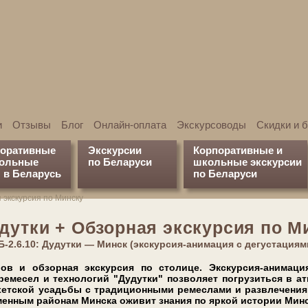
и
Отзывы
Блог
Онлайн-оплата
Экскурсоводы
Скидки и 
поративные
Экскурсии
Корпоративные и
кольные
по Беларуси
школьные экскурсии
 в Беларусь
по Беларуси
 экскурсия по Минску
дутки + Обзорная экскурсия по М
Б-2.6.10: Дудутки — Минск (экскурсия-анимация с дегустациям
­лов и обзорная экскурсия по сто­ли­це. Экскурсия-анимаци
ме­сел и тех­но­ло­гий "Ду­дутки" поз­во­ля­ет по­гру­зить­ся в ат
ет­ской усадь­бы с тра­ди­ци­он­ны­ми ре­мес­ла­ми и раз­вле­че­ни­я
нным районам Мин­ска оживит знания по яр­кой ис­то­рии Мин­с