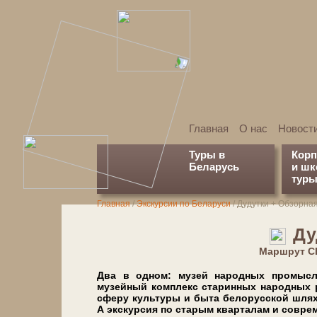
Главная
О нас
Новост
Туры в
Кор
Беларусь
и ш
туры
Главная
/
Экскурсии по Беларуси
/
Дудутки + Обзорная
Ду
Марш­рут С
Два в од­ном: му­зей на­род­ных про­мыс
музейный ком­плекс ста­рин­ных на­род­ных ре­
сфе­ру куль­ту­ры и бы­та бе­ло­рус­ской шля­х
А экскурсия по старым кварталам и совреме