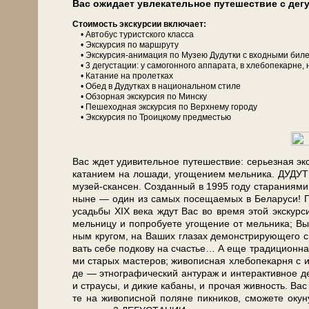
Вас ожи­да­ет увле­ка­тель­ное пу­те­ше­ствие с д
Сто­и­мость экс­кур­сии вклю­ча­ет:
• Автобус туристского клас­са
• Экс­кур­сия по марш­ру­ту
• Экскурсия-анимация по Музею Ду­дутки с вход­ны­ми би­ле­
• 3 де­густа­ции: у са­мо­гон­но­го ап­па­ра­та, в хле­бо­пе­кар­не,
• Ка­та­ние на про­лет­ках
• Обед в Ду­дут­ках в на­ци­о­наль­ном сти­ле
• Об­зор­ная экскурсия по Мин­ску
• Пе­ше­ход­ная экскурсия по Верх­не­му го­ро­ду
• Экс­кур­сия по Троицкому предместью
Вас ждет уди­ви­тель­ное пу­те­ше­ствие: се­рьез­ная экск
ка­та­ни­ем на ло­ша­ди, уго­ще­ни­ем мель­ни­ка. ДУД
музей-скансен. Со­здан­ный в 1995 го­ду ста­ра­ни­я­ми эн
ны­не — один из са­мых по­се­щае­мых в Бе­ла­ру­си! П
усадь­бы XIX ве­ка ждут Вас во вре­мя этой экс­кур­си
мель­ни­цу и по­про­бу­е­те уго­ще­ние от мель­ни­ка; Вы 
ным кру­гом, на Ва­ших гла­зах де­мон­стри­рую­ще­го сво
вать се­бе под­ко­ву на сча­стье… А еще тра­ди­ци­он­ная 
ми ста­рых ма­сте­ров; жи­во­пис­ная хле­бо­пе­кар­ня с и
де — эт­но­гра­фи­че­ский ан­ту­раж и ин­терак­тив­ное д
и стра­у­сы, и ди­кие ка­ба­ны, и про­чая жив­ность. Ва
те на жи­во­пис­ной по­ля­не пик­ни­ков, смо­же­те оку