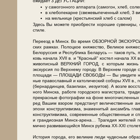
ожи­да­ет 3 ДЕГУСТАЦИИ:
у самогонного аппарата (самогон, хлеб, соле
в хлебопекарне (свежевыпеченный хлеб, 3 ви
на мельнице (крестьянский хлеб с салом)
Здесь Вы мо­же­те при­об­ре­сти хо­ро­шие су­ве­ни­ры,
сти­ле.
Пе­ре­езд в Минск. Во вре­мя ОБЗОРНОЙ ЭКСКУРСИИ по 
ских рам­ках. По­лоц­кое кня­же­ство, Ве­ли­кое кня­же­
Бе­ло­рус­сия и Рес­пуб­ли­ка Бе­ла­русь — та­ков путь
ковь на­ча­ла ХVII в. и "Крас­ный" ко­стел на­ча­ла ХХ в
жи­во­пис­ный ВЕРХНИЙ ГОРОД, с ко­то­рым жизнь Мин
экскурсия по Верх­не­му го­ро­ду. В Верх­нем го­ро­де со
пло­ща­ди — ПЛОЩАДИ СВОБОДЫ — Вы уви­ди­те наи­бо­
ные пра­во­слав­ный и ка­то­ли­че­ский со­бо­ры ХVII в., 
(бер­нар­дин­цев, ба­зи­ли­ан, иезуи­тов). А воз­ле вос­с
но­го Мин­ска, ра­бо­те го­род­ско­го ма­ги­стра­та, тра­
пре­крас­ные фо­то­гра­фии на фо­не мно­го­чис­лен­ных
ред Ва­шим взо­ром пред­ста­нут величественные ан­с
эпо­хи кон­ст­рук­ти­виз­ма, зна­ме­ни­тый ан­самб
кон­ст­рук­ти­виз­ма, со­вре­мен­ные об­ще­ствен­ные и с
и гран­ди­оз­ная Минск-арена… Трагедия жи­те­лей го­р
мич­но раз­ви­ваю­щий­ся Минск ру­бе­жа ХХ-ХХI сто­ле­т
История го­ро­да, его ве­ли­кие лю­ди чу­дес­ным об­ра­з