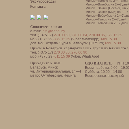
Минск—Гродно на 2—7 дней
Экскурсоводы
Минск—Витебск на 2—7 дне
Контакты
Минск—Замки (Несвиж) на 2
Минск—Замки (Мир) на 2—7 
Минск—Бобруйск на 2—7 дн
Минск—Пинск на 2—7 дней
Минск—Гомель на 2—7 дней
Свяжитесь с нами:
e-mail:
info@viapol.by
тел. (+375 17)
270 00 60
,
270 00 84
,
270 00 85
,
379 15 39
моб. (+375 29)
779 15 39
(Viber, WhatsApp),
689 15 39
доп. моб. отдела "Туры в Беларусь" (+375 29)
699 15 39
Прием в Беларуси корпоративных групп из ближнего 
тел. (+375 17)
270 00 80
,
270 00 90
моб. (+375 29)
611 15 39
(Viber, WhatsApp)
Приходите к нам:
ОДО ВИАПОЛЬ
УНП 10
Беларусь, Минск
Время работы: 9.00—19.0
ул. Интернациональная, 14—4
Суббота: 10.00—14.00
метро Октябрьская, Немига
Воскресенье: выходной