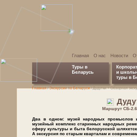
Главная
О нас
Новости
О
Туры в
Корпора
Беларусь
и школь
туры в Б
Главная
/
Экскурсии по Беларуси
/
Дудутки + Обзорная экск
Дуду
Марш­рут СБ-2.
Два в од­ном: му­зей на­род­ных про­мыс­лов
музейный ком­плекс ста­рин­ных на­род­ных ре­ме­се
сфе­ру куль­ту­ры и бы­та бе­ло­рус­ской шля­хет­ск
А экскурсия по старым кварталам и современным