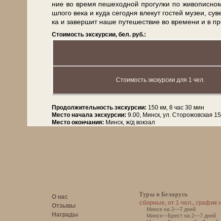
ние во вре­мя пе­ше­ход­ной про­гул­ки по жи­во­пис­
шло­го ве­ка и ку­да се­год­ня вле­кут го­стей му­зеи, су
ка и за­вер­шит на­ше пу­те­ше­ствие во вре­ме­ни и в пр
Стоимость экскурсии, бел. руб.:
Стоимость экскурсии для 1 чел.
Продолжительность экскурсии:
150 км, 8 час 30 мин
Место начала экскурсии:
9.00, Минск, ул. Сторожовская 1
Место окончания:
Минск, ж/д вокзал
Туры в Беларусь
О нас
сборные, от 1 чел., график 
Отзывы
Минск на 2—7 дней
Награды
Минск—Брест на 2—7 дней