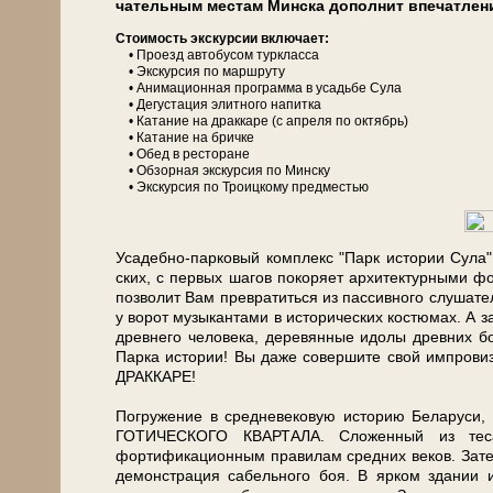
ча­тель­ным ме­стам Мин­ска дополнит впе­чат­ле
Сто­и­мость экс­кур­сии вклю­ча­ет:
• Проезд ав­то­бу­сом турк­лас­са
• Экс­кур­сия по марш­ру­ту
• Анимационная про­грам­ма в усадь­бе Су­ла
• Де­гу­ста­ция элитного напитка
• Ка­та­ние на драккаре (с апреля по октябрь)
• Ка­та­ние на брич­ке
• Обед в ре­сто­ра­не
• Об­зор­ная экскурсия по Мин­ску
• Экс­кур­сия по Троицкому предместью
Усадебно-парковый ком­плекс "Парк ис­то­рии Су­ла
ских, с пер­вых ша­гов по­ко­ря­ет ар­хи­тек­тур­ны­м
поз­во­лит Вам пре­вра­тить­ся из пас­сив­но­го слу­ша­те
у ворот му­зы­кан­та­ми в ис­то­ри­че­ских ко­стю­мах. 
древ­не­го человека, деревянные идолы древ­них бо
Парка ис­то­рии! Вы да­же со­вер­ши­те свой импро
ДРАККАРЕ!
По­гру­же­ние в сред­не­ве­ко­вую ис­то­рию Бе­ла­ру­си,
ГОТИЧЕСКОГО КВАРТАЛА. Сло­жен­ный из тесан
фортификационным правилам средних ве­ков. За­тем п
де­мон­стра­ция са­бель­но­го боя. В ярком зда­нии и