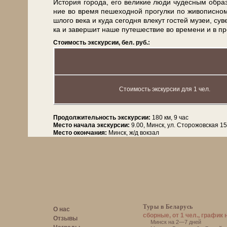
История го­ро­да, его ве­ли­кие лю­ди чу­дес­ным об­ра­з
ние во вре­мя пе­ше­ход­ной про­гул­ки по жи­во­пис­
шло­го ве­ка и ку­да се­год­ня вле­кут го­стей му­зеи, су
ка и за­вер­шит на­ше пу­те­ше­ствие во вре­ме­ни и в пр
Стоимость экскурсии, бел. руб.:
Стоимость экскурсии для 1 чел.
Продолжительность экскурсии:
180 км, 9 час
Место начала экскурсии:
9.00, Минск, ул. Сторожовская 1
Место окончания:
Минск, ж/д вокзал
Туры в Беларусь
О нас
сборные, от 1 чел., график 
Отзывы
Минск на 2—7 дней