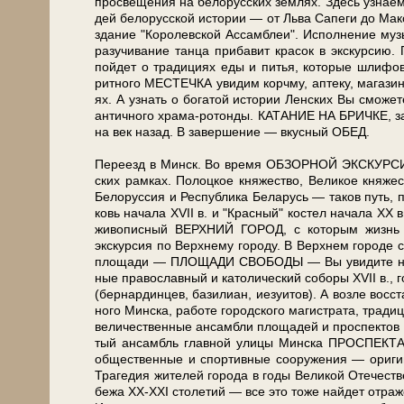
просвещения на бе­ло­рус­ских зем­лях. Здесь узна­ем
дей бе­ло­рус­ской ис­то­рии — от Льва Са­пе­ги до Мак
здание "Ко­ро­лев­ской Ас­сам­блеи". Исполнение му­зы
ра­зу­чи­ва­ние тан­ца при­ба­вит кра­сок в экс­кур­с
пой­дет о тра­ди­ци­ях еды и пи­тья, ко­то­рые шли­фо­в
рит­но­го МЕСТЕЧКА увидим корч­му, аптеку, ма­га­зин —
ях. А узнать о бо­га­той ис­то­рии Лен­ских Вы смо­ж
ан­тич­но­го храма-ротонды. КАТАНИЕ НА БРИЧКЕ, зап
на век на­зад. В за­вер­ше­ние — вкус­ный ОБЕД.
Пе­ре­езд в Минск. Во вре­мя ОБЗОРНОЙ ЭКСКУРСИИ по 
ских рам­ках. По­лоц­кое кня­же­ство, Ве­ли­кое кня­же­
Бе­ло­рус­сия и Рес­пуб­ли­ка Бе­ла­русь — та­ков путь
ковь на­ча­ла ХVII в. и "Крас­ный" ко­стел на­ча­ла ХХ в
жи­во­пис­ный ВЕРХНИЙ ГОРОД, с ко­то­рым жизнь Мин
экскурсия по Верх­не­му го­ро­ду. В Верх­нем го­ро­де со
пло­ща­ди — ПЛОЩАДИ СВОБОДЫ — Вы уви­ди­те наи­бо­
ные пра­во­слав­ный и ка­то­ли­че­ский со­бо­ры ХVII в., 
(бер­нар­дин­цев, ба­зи­ли­ан, иезуи­тов). А воз­ле вос­с
но­го Мин­ска, ра­бо­те го­род­ско­го ма­ги­стра­та, тра­д
величественные ан­сам­бли пло­ща­дей и про­спек­тов Мин
тый ан­самбль глав­ной ули­цы Мин­ска ПРОСПЕКТА Н
об­ще­ствен­ные и спор­тив­ные со­ору­же­ния — ори­ги
Трагедия жи­те­лей го­ро­да в го­ды Ве­ли­кой Оте­че­ст
бе­жа ХХ-ХХI сто­ле­тий — все это то­же най­дет от­ра­же