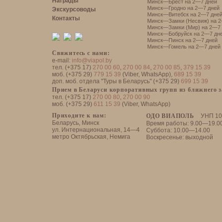
Награды
Минск—Брест на 2—7 дней
Минск—Гродно на 2—7 дней
Экскурсоводы
Минск—Витебск на 2—7 дне
Контакты
Минск—Замки (Несвиж) на 2
Минск—Замки (Мир) на 2—7 
Минск—Бобруйск на 2—7 дн
Минск—Пинск на 2—7 дней
Минск—Гомель на 2—7 дней
Свяжитесь с нами:
e-mail:
info@viapol.by
тел. (+375 17)
270 00 60
,
270 00 84
,
270 00 85
,
379 15 39
моб. (+375 29)
779 15 39
(Viber, WhatsApp),
689 15 39
доп. моб. отдела "Туры в Беларусь" (+375 29)
699 15 39
Прием в Беларуси корпоративных групп из ближнего 
тел. (+375 17)
270 00 80
,
270 00 90
моб. (+375 29)
611 15 39
(Viber, WhatsApp)
Приходите к нам:
ОДО ВИАПОЛЬ
УНП 10
Беларусь, Минск
Время работы: 9.00—19.0
ул. Интернациональная, 14—4
Суббота: 10.00—14.00
метро Октябрьская, Немига
Воскресенье: выходной