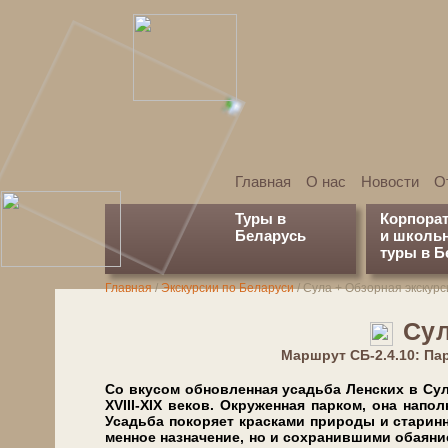
Главная
О нас
Новости
О
Туры в
Корпора
Беларусь
и школь
туры в Б
Главная
/
Экскурсии по Беларуси
/
Сула + Обзорная экскурс
Сул
Марш­рут СБ-2.4.10: П
Со вку­сом об­нов­лен­ная усадь­ба Лен­ских в Су­л
ХVIII-ХIX ве­ков. Окру­жен­ная пар­ком, она на­пол­
Усадьба по­ко­ря­ет крас­ка­ми при­ро­ды и ста­рин­
мен­ное на­зна­че­ние, но и со­хра­нив­ши­ми оба­я­