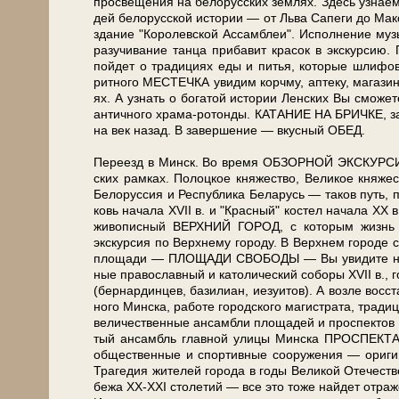
просвещения на бе­ло­рус­ских зем­лях. Здесь узна­ем
дей бе­ло­рус­ской ис­то­рии — от Льва Са­пе­ги до Мак
здание "Ко­ро­лев­ской Ас­сам­блеи". Исполнение му­зы
ра­зу­чи­ва­ние тан­ца при­ба­вит кра­сок в экс­кур­с
пой­дет о тра­ди­ци­ях еды и пи­тья, ко­то­рые шли­фо­в
рит­но­го МЕСТЕЧКА увидим корч­му, аптеку, ма­га­зин —
ях. А узнать о бо­га­той ис­то­рии Лен­ских Вы смо­ж
ан­тич­но­го храма-ротонды. КАТАНИЕ НА БРИЧКЕ, зап
на век на­зад. В за­вер­ше­ние — вкус­ный ОБЕД.
Пе­ре­езд в Минск. Во вре­мя ОБЗОРНОЙ ЭКСКУРСИИ по 
ских рам­ках. По­лоц­кое кня­же­ство, Ве­ли­кое кня­же­
Бе­ло­рус­сия и Рес­пуб­ли­ка Бе­ла­русь — та­ков путь
ковь на­ча­ла ХVII в. и "Крас­ный" ко­стел на­ча­ла ХХ в
жи­во­пис­ный ВЕРХНИЙ ГОРОД, с ко­то­рым жизнь Мин
экскурсия по Верх­не­му го­ро­ду. В Верх­нем го­ро­де со
пло­ща­ди — ПЛОЩАДИ СВОБОДЫ — Вы уви­ди­те наи­бо­
ные пра­во­слав­ный и ка­то­ли­че­ский со­бо­ры ХVII в., 
(бер­нар­дин­цев, ба­зи­ли­ан, иезуи­тов). А воз­ле вос­с
но­го Мин­ска, ра­бо­те го­род­ско­го ма­ги­стра­та, тра­д
величественные ан­сам­бли пло­ща­дей и про­спек­тов Мин
тый ан­самбль глав­ной ули­цы Мин­ска ПРОСПЕКТА Н
об­ще­ствен­ные и спор­тив­ные со­ору­же­ния — ори­ги
Трагедия жи­те­лей го­ро­да в го­ды Ве­ли­кой Оте­че­ст
бе­жа ХХ-ХХI сто­ле­тий — все это то­же най­дет от­ра­же