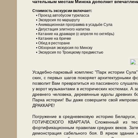
ча­тель­ным ме­стам Мин­ска дополнит впе­чат­ле
Сто­и­мость экс­кур­сии вклю­ча­ет:
• Проезд ав­то­бу­сом турк­лас­са
• Экс­кур­сия по марш­ру­ту
• Анимационная про­грам­ма в усадь­бе Су­ла
• Де­гу­ста­ция элитного напитка
• Ка­та­ние на драккаре (с апреля по октябрь)
• Ка­та­ние на брич­ке
• Обед в ре­сто­ра­не
• Об­зор­ная экскурсия по Мин­ску
• Экс­кур­сия по Троицкому предместью
Усадебно-парковый ком­плекс "Парк ис­то­рии Су­ла
ских, с пер­вых ша­гов по­ко­ря­ет ар­хи­тек­тур­ны­м
поз­во­лит Вам пре­вра­тить­ся из пас­сив­но­го слу­ша­те
у ворот му­зы­кан­та­ми в ис­то­ри­че­ских ко­стю­мах. 
древ­не­го человека, деревянные идолы древ­них бо
Парка ис­то­рии! Вы да­же со­вер­ши­те свой импро
ДРАККАРЕ!
По­гру­же­ние в сред­не­ве­ко­вую ис­то­рию Бе­ла­ру­си,
ГОТИЧЕСКОГО КВАРТАЛА. Сло­жен­ный из тесан
фортификационным правилам средних ве­ков. За­тем п
де­мон­стра­ция са­бель­но­го боя. В ярком зда­нии и