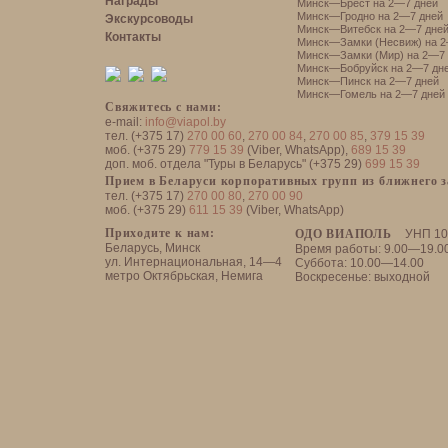
Награды
Минск—Брест на 2—7 дней
Минск—Гродно на 2—7 дней
Экскурсоводы
Минск—Витебск на 2—7 дне
Контакты
Минск—Замки (Несвиж) на 2
Минск—Замки (Мир) на 2—7 
Минск—Бобруйск на 2—7 дн
Минск—Пинск на 2—7 дней
Минск—Гомель на 2—7 дней
Свяжитесь с нами:
e-mail:
info@viapol.by
тел. (+375 17)
270 00 60
,
270 00 84
,
270 00 85
,
379 15 39
моб. (+375 29)
779 15 39
(Viber, WhatsApp),
689 15 39
доп. моб. отдела "Туры в Беларусь" (+375 29)
699 15 39
Прием в Беларуси корпоративных групп из ближнего 
тел. (+375 17)
270 00 80
,
270 00 90
моб. (+375 29)
611 15 39
(Viber, WhatsApp)
Приходите к нам:
ОДО ВИАПОЛЬ
УНП 10
Беларусь, Минск
Время работы: 9.00—19.0
ул. Интернациональная, 14—4
Суббота: 10.00—14.00
метро Октябрьская, Немига
Воскресенье: выходной