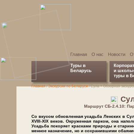
Главная
О нас
Новости
О
Туры в
Корпора
Беларусь
и школь
туры в Б
Главная
/
Экскурсии по Беларуси
/
Сула + Обзорная экскурс
Сул
Марш­рут СБ-2.4.10: П
Со вку­сом об­нов­лен­ная усадь­ба Лен­ских в Су­л
ХVIII-ХIX ве­ков. Окру­жен­ная пар­ком, она на­пол­
Усадьба по­ко­ря­ет крас­ка­ми при­ро­ды и ста­рин­
мен­ное на­зна­че­ние, но и со­хра­нив­ши­ми оба­я­