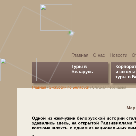
Главная
О нас
Новости
О
Туры в
Корпора
Беларусь
и школь
туры в Б
Главная
/
Экскурсии по Беларуси
/
Слуцкая персиарня
Марш
Од­ной из жем­чу­жин бе­ло­рус­ской ис­то­рии ста­л
зда­ва­лись здесь, на открытой Радзивиллами "
костюма шлях­ты и од­ним из на­ци­о­наль­ных сим