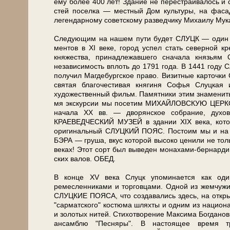
ему бо­лее 400 лет! Зда­ние не перестраивалось и с
стей поселка — ­мест­ный Дом куль­ту­ры, на фа­са­де 
легендарному советскому разведчику Ми­ха­и­лу Мук
Следующим на на­шем пу­ти бу­дет СЛУЦК — один из с
мен­тов в XI ве­ке, го­род успел стать северной кр
княжества, принадлежавшего сначала князьям О
независимость вплоть до 1791 го­да. В 1441 го­ду Слу
по­лу­чил Маг­де­бург­ское пра­во. Визитные карточк
свя­тая благочестивая княгиня Софья Слуц­кая 
художественный фильм. Памятники этим зна­ме­ни­тым 
мя экс­кур­сии мы по­се­тим МИХАЙЛОВСКУЮ ЦЕРКОВЬ 
на­ча­ла XX вв. — дворянское со­бра­ние, духовн
КРАЕВЕДЧЕСКИЙ МУЗЕЙ в зда­нии XIX ве­ка, ко­то­рый
оригинальный СЛУЦКИЙ ПОЯС. Постоим мы и на ста­
БЭРА — груша, вкус ко­то­рой высоко ценили не толь­к
ве­ках! Этот сорт был выведен монахами-бернардинцам
ских ва­лов. ОБЕД.
В кон­це ХV ве­ка Слуцк упо­ми­на­ет­ся как оди
ремесленниками и торговцами. Од­ной из жем­чу­жин бе
СЛУЦКИЕ ПОЯСА, что со­зда­ва­лись здесь, на отк
"сар­мат­ско­го" костюма шлях­ты и од­ним из на­ци­о­н
и золотых ни­тей. Стихотворение Максима Богданович
ан­самблю "Песняры". В на­сто­я­щее вре­мя тра