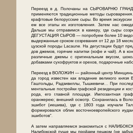
Пе­ре­езд в д. Полочаны на СЫРОВАРНЮ ГРАНДМИ
применяются тра­ди­ци­он­ные ме­то­ды сыроварени
крафтовые бе­ло­рус­ские сыры. Во вре­мя экс­кур­сии
ем все эта­пы их из­го­тов­ле­ния. За­тем нас ожи
Дальше мы от­пра­вим­ся в ка­ме­ру, где сыры созре
ДЕГУСТАЦИЯ СЫРОВ — по­про­бу­ем бо­лее 10 ви­дов
выдержанные сроком созревания от 12 до 18 ме­ся­це
цуз­ской по­ро­ды Lacaune. На де­густа­ции бу­дут 
дов джемов, го­ря­чие напитки (ко­фе и чай). А в к
раз­лич­ные джемы с ори­ги­наль­ным вку­сом, ш
добавками сухофруктов и орехов, подарочные набо
Пе­ре­езд в ВОЛОЖИН — районный центр Мин­щи­ны, 
да го­род из­ве­стен как владение великого кня­зя 
Гаштольды, Рад­зи­вил­лы, Тышкевичи… При по­след­ни
мен­таль­ные постройки графской ре­зи­ден­ции и ко
ро­да, его глав­ной пло­ща­ди. Импозантная граф
оранжерею; внешний осмотр. Сохранилась в Во­ло­жи­
эшибот (ие­ши­ва), где с 1803 го­да изучали 
формировался об­лик восточноевропейского иудаи
эшиботов".
А затем на­прав­ля­ем­ся зна­ко­мить­ся с НАЛИБ
Налибокской пуще мы прой­дем пеш­ком (не заб