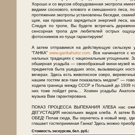
Хорошо и со вку­сом обо­ру­до­ван­ная экотропа име­
ви­да­ми сос­но­во­го, елового и смешанного ле­са, п
про­тя­же­нии экотропы уста­нов­ле­ны бе­сед­ки, ска­мей
щие, как правильно за­ря­дить­ся энер­ги­ей ле­са, 
Сле­дуя по тро­пе, Вы бу­де­те встре­чать де­ре­в
сенсорная тропа для лю­би­те­лей острых ощуще
фотоснимков из пу­щи гарантируем!
А затем от­пра­вим­ся на дей­ству­ю­щую сель­скую 
"ГАНКА"
www.gankahutor.com
. Все на­чи­на­ет­ся с ко
наль­ных тра­ди­ци­ях с на­ци­о­наль­ным уго­ще­ньем.
об­шир­ная усадь­ба — свое­об­раз­ный мини-музей ма­те
пред­ме­тов бы­та ушед­ших эпох, вы­зы­ва­ю­щих но­стал
ве­че­рах. Здесь есть жи­во­пис­ное озе­ро, ве­ре­воч­ны
на­шим го­стям все-таки по­ка­за­лась ме­дом!" — го­во­р
хо­ди­ла гра­ни­ца меж­ду СССР и Поль­шей до 1939 го­д
них то­же пой­дет речь… Хозяин усадь­бы Ана­то­лий Г
музыка Вам га­ран­ти­ро­ва­на.
ПОКАЗ ПРОЦЕССА ВЫПЕКАНИЯ ХЛЕБА нас ожи­да­ет
ДЕГУСТАЦИЯ не­сколь­ких ви­дов хле­ба. А затем Ва
ОБЕД! По­пав сю­да, Вы оку­не­тесь в новый мир, где ца
гла­ша­ет го­сте­при­им­ная Ган­ка! Здесь мож­но при­о
Стоимость экскурсии, бел. руб.: