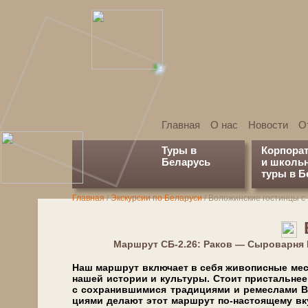
Главная
О нас
Новости
О
Туры в
Корпора
Беларусь
и школь
туры в Б
Главная
/
Экскурсии по Беларуси
/
Воложинские гостинцы с
Марш­рут СБ-2.26: Раков — Сыроварня
Наш маршрут вклю­ча­ет в се­бя жи­во­пис­ные ме­ст
на­шей ис­то­рии и куль­ту­ры. Сто­ит при­сталь­нее
с сохранившимися тра­ди­ци­я­ми и ре­мес­ла­ми Во
ци­я­ми де­ла­ют этот маршрут по-настоящему