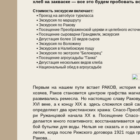
хлеб на закваске — все это бу­дем пробовать во 
Сто­и­мость экс­кур­сии вклю­ча­ет:
• Проезд на ав­то­бу­се турк­лас­са
• Экс­кур­сия по марш­ру­ту
• Экс­кур­сия по Ракову
• По­се­ще­ние Преображенской церк­ви и целебного источ
• По­се­ще­ние сыроварни Грандмилк, экскурсия
• Де­гу­ста­ция бо­лее 10 ви­дов сы­ров
• Экс­кур­сия по Воложину
• Экс­кур­сия в Налибокскую пу­щу
• Экс­кур­сия по экотропе "Белокорец"
• По­се­ще­ние агроусадьбы "Ган­ка"
• Де­гу­ста­ция не­сколь­ких ви­дов хле­ба
• На­ци­о­наль­ный обед в аг­ро­усадь­бе
Первым на на­шем пу­ти встает РАКОВ, ис­то­рия ко­
хозяев, Ра­ков ста­но­вит­ся цен­тром графства маг­н
развивались ремесла. Но настоящую сла­ву Ракову 
XVI ве­ке, а к кон­цу XIX в. здесь сложился свой 
опре­де­ля­ют два христианских хра­ма: Спасо-Преобра
ри Ру­жан­цо­вой на­ча­ла XX в. По­се­ще­ние Спа
делается мно­го позитивного; вос­ста­нав­ли­ва­ет­с
бой бу­тыл­ки для во­ды. Нельзя не сказать и о зна­
ле­тия, ко­гда по­сле Рижского договора 1921 го­да
Ракова...