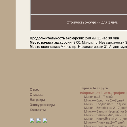
Стоимость экскурсии для 1 чел.
Продолжительность экскурсии:
240 км, 11 час 30 мин
Место начала экскурсии:
8.00, Минск, пр. Независимости 
Место окончания:
Минск, пр. Независимости 31-А, дом-му
Туры в Беларусь
О нас
сборные, от 1 чел., график 
Отзывы
Минск на 2—7 дней
Награды
Минск—Брест на 2—7 дней
Минск—Гродно на 2—7 дней
Экскурсоводы
Минск—Витебск на 2—7 дне
Контакты
Минск—Замки (Несвиж) на 2
Минск—Замки (Мир) на 2—7 
Минск—Бобруйск на 2—7 дн
Минск—Пинск на 2—7 дней
Минск—Гомель на 2—7 дней