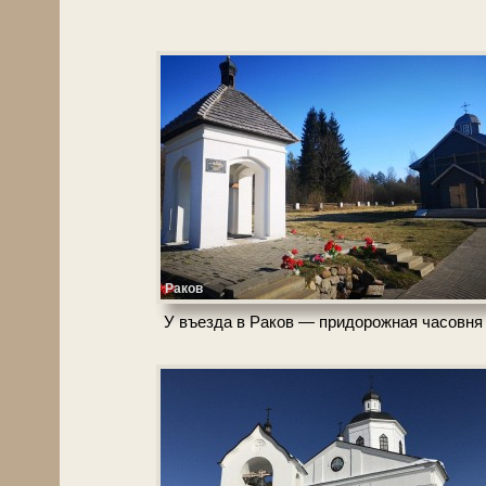
Раков
У въез­да в Ра­ков — придорожная ча­сов­ня