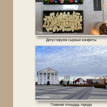
Сыроварня
Дегустируем сырные конфеты
Воложин
Главная пло­щадь го­ро­да