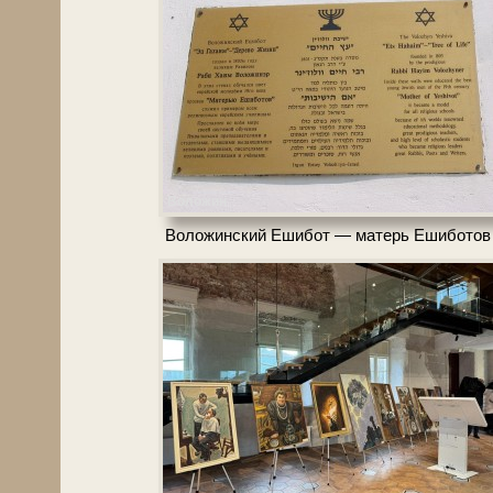
Воложин
Воложинский Ешибот — матерь Ешиботов