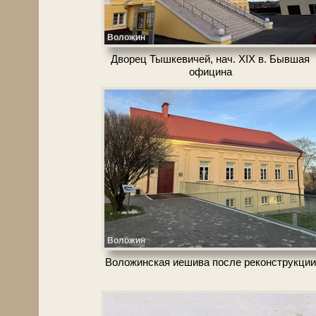
Воложин
Дворец Тыш­ке­ви­чей, нач. XIX в. Быв­шая
официна
Воложин
Воложинская ие­ши­ва по­сле ре­кон­струк­ции