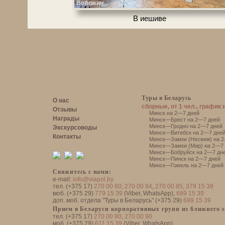
Воложин
В иешиве
Туры в Беларусь
О нас
сборные, от 1 чел., график 
Отзывы
Минск на 2—7 дней
Награды
Минск—Брест на 2—7 дней
Минск—Гродно на 2—7 дней
Экскурсоводы
Минск—Витебск на 2—7 дне
Контакты
Минск—Замки (Несвиж) на 2
Минск—Замки (Мир) на 2—7 
Минск—Бобруйск на 2—7 дн
Минск—Пинск на 2—7 дней
Минск—Гомель на 2—7 дней
Свяжитесь с нами:
e-mail:
info@viapol.by
тел. (+375 17)
270 00 60
,
270 00 84
,
270 00 85
,
379 15 39
моб. (+375 29)
779 15 39
(Viber, WhatsApp),
689 15 39
доп. моб. отдела "Туры в Беларусь" (+375 29)
699 15 39
Прием в Беларуси корпоративных групп из ближнего 
тел. (+375 17)
270 00 80
,
270 00 90
моб. (+375 29)
611 15 39
(Viber, WhatsApp)