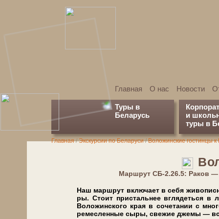
Главная
О нас
Новости
О
Туры в
Корпора
Беларусь
и школь
туры в Б
Главная
/
Экскурсии по Бе­ла­ру­си
/
Воложинские гостинцы к 
Во
Марш­рут СБ-2.26.5: Раков 
Наш маршрут вклю­ча­ет в се­бя жи­во­пис­ны
ры. Сто­ит при­сталь­нее вгля­деть­ся в л
Воложинского края в со­че­та­нии с мно­г
ремесленные сыры, свежие джемы — все э