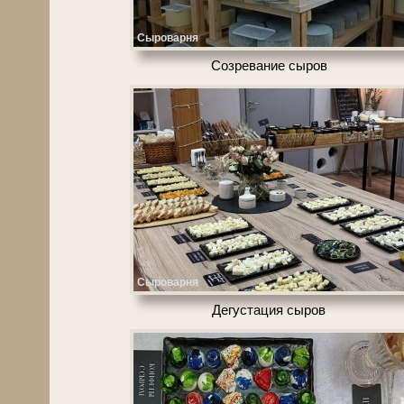
Сыроварня
Созревание сы­ров
Сыроварня
Де­гу­ста­ция сы­ров