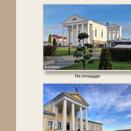
Воложин
На пло­ща­ди