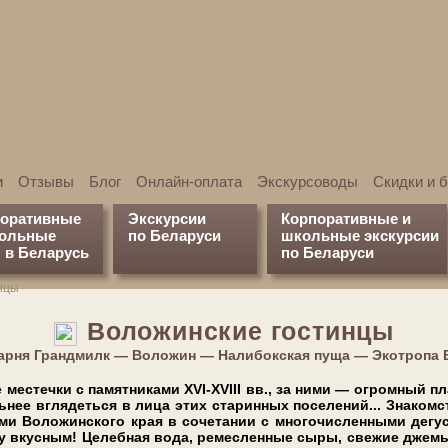
и
Отзывы
Блог
Онлайн-оплата
Экскурсоводы
Скидки и 
поративные
Экскурсии
Корпоративные и
кольные
по Беларуси
школьные экскурсии
 в Беларусь
по Беларуси
нцы
Воложинские гостинцы
варня Грандмилк — Воложин — Налибокская пуща — Экотропа Б
ме­стеч­ки с па­мят­ни­ка­ми XVI-XVIII вв., за ни­ми — огром­ный п
ь­нее вгля­деть­ся в ли­ца этих ста­рин­ных по­се­ле­ний... Зна­ком­
ми Воложинского края в со­че­та­нии с мно­го­чис­лен­ны­ми де­гу­
ему вкусным! Целебная во­да, ремесленные сыры, свежие джем