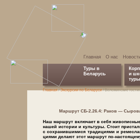
Главная
О нас
Новост
Туры в
Кор
Беларусь
и ш
туры
Главная
/
Экскурсии по Беларуси
/
Воложинские гости
Марш­рут СБ-2.26.4: Раков — Сыро
Наш маршрут вклю­ча­ет в се­бя жи­во­пис­ные 
на­шей ис­то­рии и куль­ту­ры. Сто­ит при­стал
с сохранившимися тра­ди­ци­я­ми и ре­мес­ла­
ци­я­ми де­ла­ют этот маршрут по-настоящ