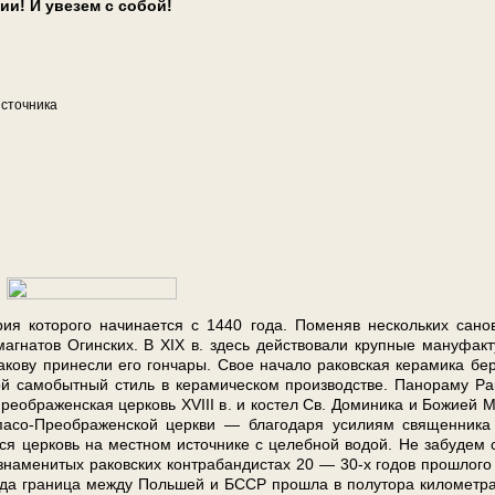
сии! И увезем с со­бой!
источника
 ко­то­ро­го на­чи­на­ет­ся с 1440 го­да. Поменяв не­сколь­ких сан
маг­на­тов Огин­ских. В XIX в. здесь действовали крупные ма­ну­фак­т
ову при­нес­ли его гончары. Свое на­ча­ло раковская керамика бер
свой самобытный стиль в керамическом про­из­вод­стве. Панораму Р
еображенская цер­ковь XVIII в. и ко­стел Св. До­ми­ни­ка и Бо­жи­ей М
е Спасо-Преображенской церк­ви — благодаря усилиям свя­щен­ни­ка
ет­ся цер­ковь на местном источнике с це­леб­ной водой. Не забудем 
зна­ме­ни­тых раковских контрабандистах 20 — 30-х го­дов про­шло­го
го­да гра­ни­ца меж­ду Поль­шей и БССР прошла в полутора километр