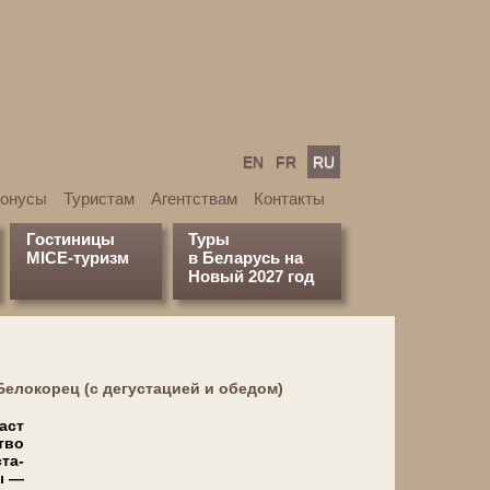
EN
FR
RU
бонусы
Туристам
Агентствам
Контакты
Гостиницы
Туры
MICE-туризм
в Беларусь на
Новый 2027 год
елокорец (с дегустацией и обедом)
ласт
ство
ста­
ы —