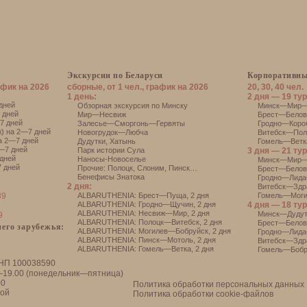
Экскурсии по Беларуси
Корпоративны
афик на 2026
сборные, от 1 чел., график на 2026
20, 30, 40 чел.
1 день:
2 дня — 19 тур
дней
Обзорная экскурсия по Минску
Минск—Мир—Н
 дней
Мир—Несвиж
Брест—Белове
7 дней
Залесье—Сморгонь—Гервяты
Гродно—Короб
) на 2—7 дней
Новогрудок—Любча
Витебск—Поло
а 2—7 дней
Дудутки
,
Хатынь
Гомель—Ветка
—7 дней
Парк истории Сула
3 дня — 21 тур
дней
Наносы-Новоселье
Минск—Мир—
 дней
Прочие:
Полоцк
,
Слоним
,
Пинск
…
Брест—Белов
Бенефисы Знатока
Гродно—Лида
2 дня:
Витебск—Здр
39
АLBARUTHENIA: Брест—Пуща, 2 дня
Гомель—Моги
АLBARUTHENIA: Гродно—Щучин, 2 дня
4 дня — 18 тур
АLBARUTHENIA: Несвиж—Мир, 2 дня
Минск—Дуду
9
АLBARUTHENIA: Полоцк—Витебск, 2 дня
Брест—Белов
его зарубежья:
АLBARUTHENIA: Могилев—Бобруйск, 2 дня
Гродно—Лида
АLBARUTHENIA: Пинск—Мотоль, 2 дня
Витебск—Здр
АLBARUTHENIA: Гомель—Ветка, 2 дня
Гомель—Бобр
НП 100038590
—19.00 (понедельник—пятница)
00
Политика обработки персональных данных
ной
Политика обработки cookie-файлов