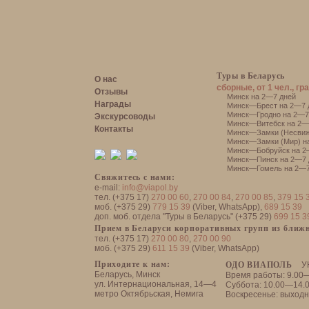
Туры в Беларусь
О нас
сборные, от 1 чел., гр
Отзывы
Минск на 2—7 дней
Награды
Минск—Брест на 2—7 
Минск—Гродно на 2—7
Экскурсоводы
Минск—Витебск на 2—
Контакты
Минск—Замки (Несвиж
Минск—Замки (Мир) н
Минск—Бобруйск на 2
Минск—Пинск на 2—7 
Минск—Гомель на 2—7
Свяжитесь с нами:
e-mail:
info@viapol.by
тел. (+375 17)
270 00 60
,
270 00 84
,
270 00 85
,
379 15 
моб. (+375 29)
779 15 39
(Viber, WhatsApp),
689 15 39
доп. моб. отдела "Туры в Беларусь" (+375 29)
699 15 3
Прием в Беларуси корпоративных групп из ближн
тел. (+375 17)
270 00 80
,
270 00 90
моб. (+375 29)
611 15 39
(Viber, WhatsApp)
Приходите к нам:
ОДО ВИАПОЛЬ
У
Беларусь, Минск
Время работы: 9.00
ул. Интернациональная, 14—4
Суббота: 10.00—14.
метро Октябрьская, Немига
Воскресенье: выход