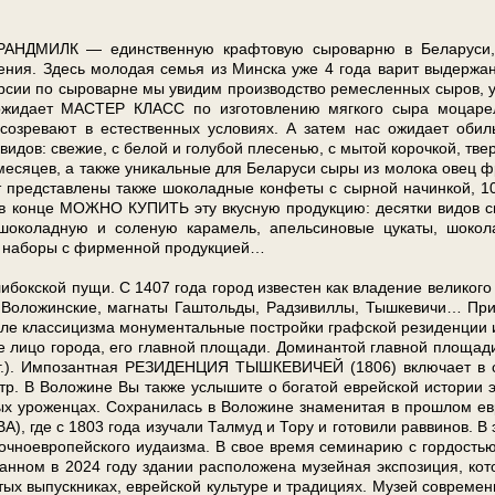
НДМИЛК — един­ствен­ную крафтовую сыроварню в Бе­ла­ру­си,
рения. Здесь молодая се­мья из Мин­ска уже 4 го­да варит выдержа
р­сии по сыроварне мы увидим про­из­вод­ство ре­мес­лен­ных сы­ров, 
 ожи­да­ет МАСТЕР КЛАСС по из­го­тов­ле­нию мяг­ко­го сыра моцар
созревают в есте­ствен­ных усло­ви­ях. А затем нас ожи­да­ет обил
и­дов: свежие, с белой и голубой плесенью, с мытой корочкой, тве
ся­цев, а так­же уни­каль­ные для Бе­ла­ру­си сыры из молока овец 
дут пред­став­ле­ны так­же шоколадные конфеты с сырной начинкой, 1
А в кон­це МОЖНО КУПИТЬ эту вкусную про­дук­цию: де­сят­ки ви­дов 
ом, шоколадную и соленую карамель, апельсиновые цукаты, шокол
 наборы с фирменной про­дук­ци­ей…
кской пу­щи. С 1407 го­да го­род из­ве­стен как владение великого
ья Воложинские, маг­на­ты Гаштольды, Рад­зи­вил­лы, Тышкевичи… Пр
­ле клас­си­циз­ма мо­ну­мен­таль­ные постройки графской ре­зи­ден­ции 
и­цо го­ро­да, его глав­ной пло­ща­ди. Доминантой глав­ной пло­ща­д
г.). Импозантная РЕЗИДЕНЦИЯ ТЫШКЕВИЧЕЙ (1806) вклю­ча­ет в с
 Во­ло­жи­не Вы так­же услы­ши­те о бо­га­той ев­рей­ской ис­то­рии э
ни­тых уро­жен­цах. Сохранилась в Во­ло­жи­не зна­ме­ни­тая в про­шлом ев
, где с 1803 го­да изучали Талмуд и Тору и готовили раввинов. В 
очноевропейского иудаизма. В свое вре­мя семинарию с гордостью
м в 2024 го­ду зда­нии рас­по­ло­же­на му­зей­ная экс­по­зи­ция, ко­т
­тых выпускниках, ев­рей­ской куль­ту­ре и тра­ди­ци­ях. Музей со­вре­мен