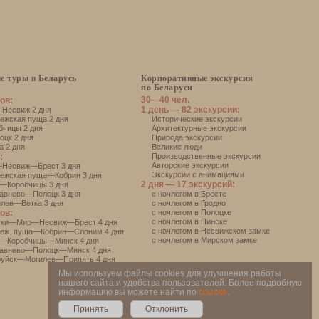
е туры в Беларусь
Корпоративные экскурсии
по Беларуси
30—40 чел.
ов:
1 день — 82 экскурсии:
есвиж 2 дня
жская пуща 2 дня
Исторические экскурсии
чицы 2 дня
Архитектурные экскурсии
цк 2 дня
Природа экскурсии
 2 дня
Великие люди
:
Производственные экскурсии
Авторские экскурсии
Несвиж—Брест 3 дня
Экскурсии с анимациями
ежская пуща—Кобрин 3 дня
2 дня — 17 экскурсий:
—Коробчицы 3 дня
авнево—Полоцк 3 дня
с ночлегом в Бресте
лев—Ветка 3 дня
с ночлегом в Гродно
ов:
с ночлегом в Полоцке
с ночлегом в Пинске
тки—Мир—Несвиж—Брест 4 дня
с ночлегом в Несвижском замке
еж. пуща—Кобрин—Слоним 4 дня
с ночлегом в Мирском замке
—Коробчицы—Минск 4 дня
авнево—Полоцк—Минск 4 дня
уйск—Могилев—Припять 4 дня
Мы используем файлы cookies для улучшения работы
нашего сайта и удобства пользователей. Более подробную
информацию вы можете найти по
ссылке
.
Принять
Отклонить