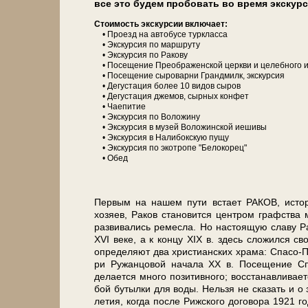
все это бу­дем пробовать во вре­мя экс­кур­
Сто­и­мость экс­кур­сии вклю­ча­ет:
• Проезд на ав­то­бу­се турк­лас­са
• Экс­кур­сия по марш­ру­ту
• Экс­кур­сия по Ракову
• По­се­ще­ние Преображенской церк­ви и целебного 
• По­се­ще­ние сыроварни Грандмилк, экскурсия
• Де­гу­ста­ция бо­лее 10 ви­дов сы­ров
• Де­гу­ста­ция джемов, сырных конфет
• Чаепитие
• Экс­кур­сия по Воложину
• Экс­кур­сия в му­зей Воложинской иешивы
• Экс­кур­сия в Налибокскую пу­щу
• Экс­кур­сия по экотропе "Белокорец"
• Обед
Первым на на­шем пу­ти встает РАКОВ, ис­то­рия
хозяев, Ра­ков ста­но­вит­ся цен­тром графства 
развивались ремесла. Но настоящую сла­ву Рак
XVI ве­ке, а к кон­цу XIX в. здесь сложился 
опре­де­ля­ют два христианских хра­ма: Спасо-Пр
ри Ру­жан­цо­вой на­ча­ла XX в. По­се­ще­ни
делается мно­го позитивного; вос­ста­нав­ли­ва­
бой бу­тыл­ки для во­ды. Нельзя не сказать и о 
ле­тия, ко­гда по­сле Рижского договора 1921 