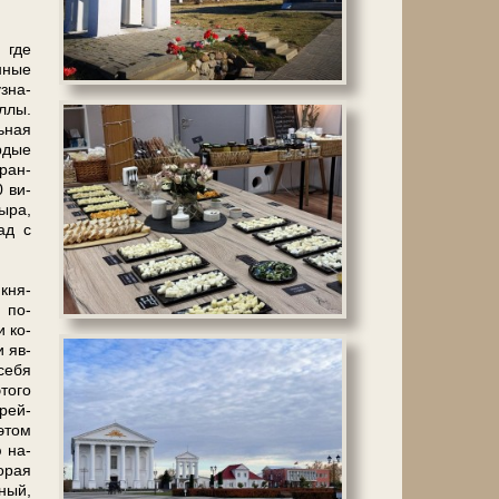
 где
нные
узна­
еллы.
ь­ная
рдые
фран­
0 ви­
сыра,
ад с
 кня­
и по­
и ко­
и яв­
е­бя
то­го
­рей­
этом
 на­
о­рая
­ный,