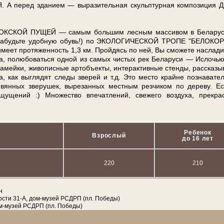
пе­ред зда­ни­ем — выразительная скульптурная ком­по­зи­ция Д
АЛИБОКСКОЙ ПУЩЕЙ — са­мым боль­шим лесным массивом в Бе­ла­ру­с
 забудьте удоб­ную обувь!) по ЭКОЛОГИЧЕСКОЙ ТРОПЕ "БЕЛОКОР
 име­ет протяженность 1,3 км. Прой­дясь по ней, Вы смо­же­те наслад
са, по­лю­бо­вать­ся одной из са­мых чистых рек Бе­ла­ру­си — Ислочь
ка­мей­ки, жи­во­пис­ные артобъекты, ин­тер­ак­тив­ные стенды, рас­ска­зы­
­са, как выглядят сле­ды зве­рей и т.д. Это ме­сто крайне познавате
­ре­вян­ных зверушек, вырезанных местным резчиком по де­ре­ву. Е
щущений :) Множество впечатлений, свежего воздуха, пре­крас
Ребенок
Взрослый
до 16 лет
220
210
н
ости 31-А, дом-музей РСДРП (пл. Победы)
ом-музей РСДРП (пл. Победы)