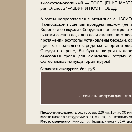
высокотехнологичный — ПОСЕЩЕНИЕ МУЗЕЯ. А 
рия Оганова "РАВВИН И ПОЭТ". ОБЕД.
А затем на­прав­ля­ем­ся зна­ко­мить­ся с Н
Налибокской пуще мы прой­дем пеш­ком (не
Хорошо и со вку­сом обо­ру­до­ван­ная экотропа
ви­да­ми сос­но­во­го, елового и смешанного ле­
про­тя­же­нии экотропы уста­нов­ле­ны бе­сед­ки, с
щие, как правильно за­ря­дить­ся энер­ги­ей ле
Сле­дуя по тро­пе, Вы бу­де­те встре­чать де
сенсорная тропа для лю­би­те­лей острых о
фотоснимков из пу­щи гарантируем!
Стоимость экскурсии, бел. руб.:
Стоимость экскурсии для 1 чел.
Продолжительность экскурсии:
220 км, 10 час 30 ми
Место начала экскурсии:
8.00, Минск, пр. Независим
Место окончания:
Минск, пр. Независимости 31-А, д