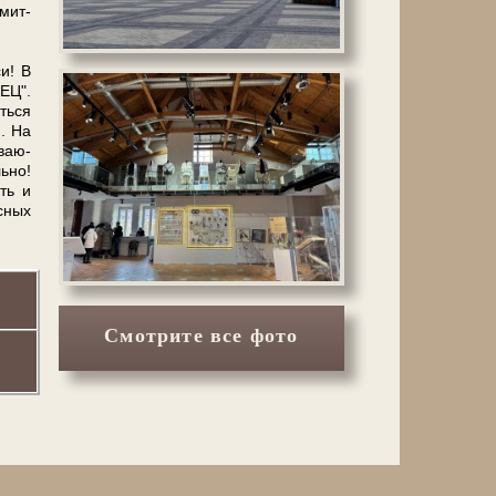
мит­
и! В
ЕЦ".
иться
ю. На
ва­ю­
льно!
сть и
­ных
Смотрите все фото