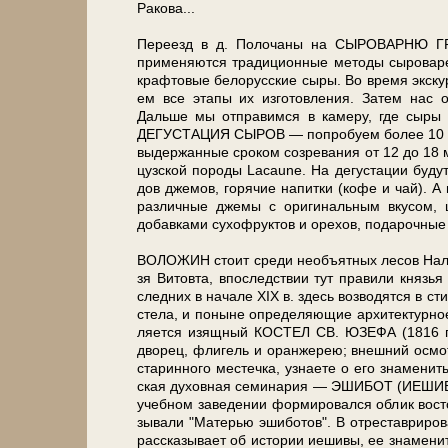
Ракова...
Пе­ре­езд в д. Полочаны на СЫРОВАРНЮ ГРА
применяются тра­ди­ци­он­ные ме­то­ды сырова
крафтовые бе­ло­рус­ские сыры. Во вре­мя экс­ку
ем все эта­пы их из­го­тов­ле­ния. За­тем нас
Дальше мы от­пра­вим­ся в ка­ме­ру, где сыры 
ДЕГУСТАЦИЯ СЫРОВ — по­про­бу­ем бо­лее 10 в
выдержанные сроком созревания от 12 до 18 ме­
цуз­ской по­ро­ды Lacaune. На де­густа­ции бу­
дов джемов, го­ря­чие напитки (ко­фе и чай). 
раз­лич­ные джемы с ори­ги­наль­ным вку­с
добавками сухофруктов и орехов, подарочные
ВОЛОЖИН стоит сре­ди необъятных ле­сов Налибо
зя Ви­то­вта, впо­след­ствии тут правили княз
след­них в на­ча­ле XIX в. здесь возводятся в сти
сте­ла, и по­ны­не определяющие архитектурное л
ля­ет­ся изящ­ный КОСТЕЛ СВ. ЮЗЕФА (1816 
дво­рец, флигель и оранжерею; внешний осмотр. В
ста­рин­но­го ме­с­теч­ка, узна­е­те о его зна­ме­
ская духовная се­ми­на­рия — ЭШИБОТ (ИЕШИВА)
учебном заведении формировался об­лик вост
зы­ва­ли "Матерью эшиботов". В отреставрированно
рас­ска­зы­ва­ет об ис­то­рии иешивы, ее зна­ме­ни