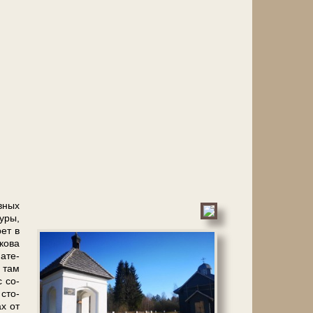
овных
у­ры,
ет в
акова
а­те­
 там
с со­
 сто­
ах от