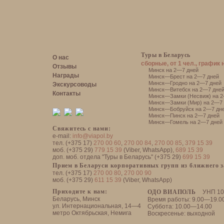
Туры в Беларусь
О нас
сборные, от 1 чел., график 
Отзывы
Минск на 2—7 дней
Награды
Минск—Брест на 2—7 дней
Минск—Гродно на 2—7 дней
Экскурсоводы
Минск—Витебск на 2—7 дне
Контакты
Минск—Замки (Несвиж) на 2
Минск—Замки (Мир) на 2—7 
Минск—Бобруйск на 2—7 дн
Минск—Пинск на 2—7 дней
Минск—Гомель на 2—7 дней
Свяжитесь с нами:
e-mail:
info@viapol.by
тел. (+375 17)
270 00 60
,
270 00 84
,
270 00 85
,
379 15 39
моб. (+375 29)
779 15 39
(Viber, WhatsApp),
689 15 39
доп. моб. отдела "Туры в Беларусь" (+375 29)
699 15 39
Прием в Беларуси корпоративных групп из ближнего 
тел. (+375 17)
270 00 80
,
270 00 90
моб. (+375 29)
611 15 39
(Viber, WhatsApp)
Приходите к нам:
ОДО ВИАПОЛЬ
УНП 10
Беларусь, Минск
Время работы: 9.00—19.0
ул. Интернациональная, 14—4
Суббота: 10.00—14.00
метро Октябрьская, Немига
Воскресенье: выходной