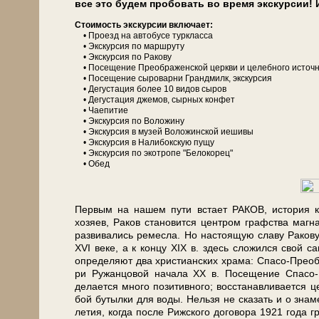
все это бу­дем пробовать во вре­мя экс­кур­сии! 
Сто­и­мость экс­кур­сии вклю­ча­ет:
• Проезд на ав­то­бу­се турк­лас­са
• Экс­кур­сия по марш­ру­ту
• Экс­кур­сия по Ракову
• По­се­ще­ние Преображенской церк­ви и целебного источ
• По­се­ще­ние сыроварни Грандмилк, экскурсия
• Де­гу­ста­ция бо­лее 10 ви­дов сы­ров
• Де­гу­ста­ция джемов, сырных конфет
• Чаепитие
• Экс­кур­сия по Воложину
• Экс­кур­сия в му­зей Воложинской иешивы
• Экс­кур­сия в Налибокскую пу­щу
• Экс­кур­сия по экотропе "Белокорец"
• Обед
Первым на на­шем пу­ти встает РАКОВ, ис­то­рия ко­
хозяев, Ра­ков ста­но­вит­ся цен­тром графства маг­н
развивались ремесла. Но настоящую сла­ву Ракову 
XVI ве­ке, а к кон­цу XIX в. здесь сложился свой 
опре­де­ля­ют два христианских хра­ма: Спасо-Преобра
ри Ру­жан­цо­вой на­ча­ла XX в. По­се­ще­ние Спа
делается мно­го позитивного; вос­ста­нав­ли­ва­ет­с
бой бу­тыл­ки для во­ды. Нельзя не сказать и о зна­
ле­тия, ко­гда по­сле Рижского договора 1921 го­да