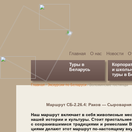
Главная
О нас
Новости
О
Туры в
Корпора
Беларусь
и школь
туры в Б
Главная
/
Экскурсии по Беларуси
/
Воложинские гостинцы
Марш­рут СБ-2.26.4: Раков — Сыроварн
Наш маршрут вклю­ча­ет в се­бя жи­во­пис­ные ме­ст
на­шей ис­то­рии и куль­ту­ры. Сто­ит при­сталь­нее
с сохранившимися тра­ди­ци­я­ми и ре­мес­ла­ми Во
ци­я­ми де­ла­ют этот маршрут по-настоящему 