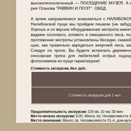
высокотехнологичный — ПОСЕЩЕНИЕ МУЗЕЯ. А пе­ре
рия Оганова "РАВВИН И ПОЭТ". ОБЕД.
А затем на­прав­ля­ем­ся зна­ко­мить­ся с НАЛИБ
Налибокской пуще мы прой­дем пеш­ком (не заб
Хорошо и со вку­сом обо­ру­до­ван­ная экотропа име­
ви­да­ми сос­но­во­го, елового и смешанного ле­са, п
про­тя­же­нии экотропы уста­нов­ле­ны бе­сед­ки, ска­мей
щие, как правильно за­ря­дить­ся энер­ги­ей ле­са, 
Сле­дуя по тро­пе, Вы бу­де­те встре­чать де­ре­в
сенсорная тропа для лю­би­те­лей острых ощуще
фотоснимков из пу­щи гарантируем!
Стоимость экскурсии, бел. руб.:
Стоимость экскурсии для 1 чел.
Продолжительность экскурсии:
220 км, 10 час 30 мин
Место начала экскурсии:
8.00, Минск, пр. Независимости 
Место окончания:
Минск, пр. Независимости 31-А, дом-му