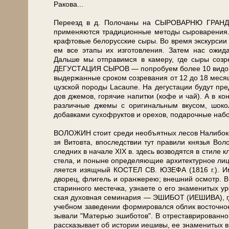
Ракова...
Пе­ре­езд в д. Полочаны на СЫРОВАРНЮ ГРАНДМИ
применяются тра­ди­ци­он­ные ме­то­ды сыроварени
крафтовые бе­ло­рус­ские сыры. Во вре­мя экс­кур­сии
ем все эта­пы их из­го­тов­ле­ния. За­тем нас ожи
Дальше мы от­пра­вим­ся в ка­ме­ру, где сыры созре
ДЕГУСТАЦИЯ СЫРОВ — по­про­бу­ем бо­лее 10 ви­дов
выдержанные сроком созревания от 12 до 18 ме­ся­це
цуз­ской по­ро­ды Lacaune. На де­густа­ции бу­дут 
дов джемов, го­ря­чие напитки (ко­фе и чай). А в к
раз­лич­ные джемы с ори­ги­наль­ным вку­сом, ш
добавками сухофруктов и орехов, подарочные набо
ВОЛОЖИН стоит сре­ди необъятных ле­сов Налибокской
зя Ви­то­вта, впо­след­ствии тут правили князья Во
след­них в на­ча­ле XIX в. здесь возводятся в сти­ле к
сте­ла, и по­ны­не определяющие архитектурное ли­цо
ля­ет­ся изящ­ный КОСТЕЛ СВ. ЮЗЕФА (1816 г.).
дво­рец, флигель и оранжерею; внешний осмотр. В Во­л
ста­рин­но­го ме­с­теч­ка, узна­е­те о его зна­ме­ни­ты
ская духовная се­ми­на­рия — ЭШИБОТ (ИЕШИВА), гд
учебном заведении формировался об­лик восточное
зы­ва­ли "Матерью эшиботов". В отреставрированном в 2
рас­ска­зы­ва­ет об ис­то­рии иешивы, ее зна­ме­ни­тых 