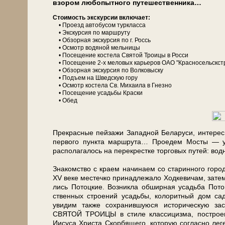
взо­ром любопытного пу­те­ше­ствен­ни­ка…
Сто­и­мость экс­кур­сии вклю­ча­ет:
• Проезд ав­то­бу­сом турк­лас­са
• Экс­кур­сия по марш­ру­ту
• Об­зор­ная экскурсия по г. Россь
• Осмотр водяной мель­ни­цы
• По­се­ще­ние ко­сте­ла Свя­той Тро­и­цы в Рос­си
• По­се­ще­ние 2-х меловых карьеров ОАО "Красносельскс
• Об­зор­ная экскурсия по Волковыску
• Подъем на Шведскую гору
• Осмотр ко­сте­ла Св. Ми­ха­и­ла в Гнезно
• По­се­ще­ние усадь­бы Краски
• Обед
Прекрасные пей­за­жи За­пад­ной Бе­ла­ру­си, ин­те­ре
пер­во­го пункта марш­ру­та… Проедем Мосты — уже
располагалось на перекрестке тор­го­вых пу­тей: вод
Зна­ком­ство с кра­ем на­чи­на­ем со ста­рин­но­го г
XV ве­ке ме­стеч­ко при­над­ле­жа­ло Ходкевичам, зат
лись Потоцкие. Возникла об­шир­ная усадь­ба Потоцк
ствен­ных стро­е­ний усадь­бы, ко­ло­рит­ный до
увидим так­же со­хра­нив­шу­ю­ся ис­то­ри­че­скую 
СВЯТОЙ ТРОИЦЫ в сти­ле клас­си­циз­ма, по­стро­ен
Иисуса Хри­ста Скорбящего, ко­то­рую согласно ле­ге