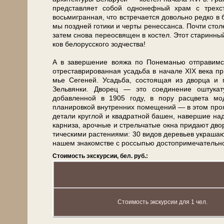
пред­став­ля­ет со­бой однонефный храм с трехс
восьмигранная, что встречается довольно редко в бе­л
мы поздней го­ти­ки и черты ре­нес­сан­са. Почти ст
затем сно­ва переосвящен в ко­стел. Этот ста­рин­ны
ков бе­ло­рус­ско­го зод­че­ства!
А в за­вер­ше­ние вояжа по Понеманью от­пра­вим
отреставрированная усадь­ба в на­ча­ле ХІХ ве­ка пр
мье Сегеней. Усадьба, состоящая из двор­ца и па
Зельвянки. Дворец — это соединение оштукатур
добавленной в 1905 го­ду, в пору рас­цве­та мо­
планировкой внутренних по­ме­ще­ний — в этом пр
детали круглой и квадратной ба­шен, навершие на
карниза, арочные и стрельчатые ок­на при­да­ют двор­
ти­че­ски­ми рас­те­ни­я­ми: 30 ви­дов де­ре­вьев ук
на­шем зна­ком­стве с россыпью до­сто­при­ме­ча­тель­н
Стоимость экскурсии, бел. руб.:
Стоимость экскурсии для 1 чел.