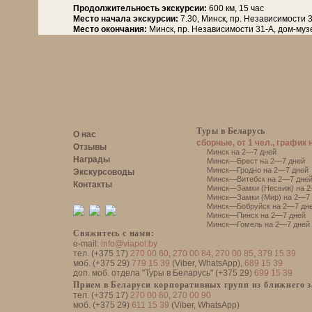
Продолжительность экскурсии:
600 км, 15 час
Место начала экскурсии:
7.30, Минск, пр. Независимости 
Место окончания:
Минск, пр. Независимости 31-А, дом-му
Туры в Беларусь
О нас
сборные, от 1 чел., график 
Отзывы
Минск на 2—7 дней
Награды
Минск—Брест на 2—7 дней
Минск—Гродно на 2—7 дней
Экскурсоводы
Минск—Витебск на 2—7 дне
Контакты
Минск—Замки (Несвиж) на 2
Минск—Замки (Мир) на 2—7 
Минск—Бобруйск на 2—7 дн
Минск—Пинск на 2—7 дней
Минск—Гомель на 2—7 дней
Свяжитесь с нами:
e-mail:
info@viapol.by
тел. (+375 17)
270 00 60
,
270 00 84
,
270 00 85
,
379 15 39
моб. (+375 29)
779 15 39
(Viber, WhatsApp),
689 15 39
доп. моб. отдела "Туры в Беларусь" (+375 29)
699 15 39
Прием в Беларуси корпоративных групп из ближнего 
тел. (+375 17)
270 00 80
,
270 00 90
моб. (+375 29)
611 15 39
(Viber, WhatsApp)