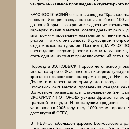
уви­деть уникальное про­из­ве­де­ние скульптурного 
КРАСНОСЕЛЬСКИЙ свя­зан с заводом "Красносельскст
по­сел­ке. История за­во­да на­счи­ты­ва­ет бо­лее 100
до на­шей эры — со­хра­ни­лись древние кремниевые
карьерах: бивни мамонта, слепки древ­них рыб и д
ким громким прозвищем названы затопленные кра
ри­стов — и их стоит уви­деть! Изумрудный и бирюз
сю­да мно­же­ство ту­ри­стов. Посетим ДВА РУКОТВ
наслаждения ви­да­ми (просим помнить: купание 
стать од­ни­ми из са­мых яр­ких впечатлений ле­та и о
Пе­ре­езд в ВОЛКОВЫСК. Первое летописное упо­ми­на­н
ме­ста, ко­то­рое сей­час яв­ля­ет­ся историко-культур
кры­ва­ет­ся жи­во­пис­ная па­но­ра­ма го­ро­да.
Долгая и ин­те­рес­ная ис­то­рия у это­го го­ро­да — в 
Волковыск был ме­стом про­ве­де­ния съездов сенато
Волковыске раз­ме­ща­лась штаб-квартира 2-й За
ЭКСКУРСИИ ПО ГОРОДУ увидим фраг­мен­ты ис­то­ри­че
траль­ной пло­ща­ди. И не нарушим традицию — п
уста­нов­лен в 2005 го­ду, в год 1000-летия го­ро­д
да­ет вкус­ный ОБЕД.
В ГНЕЗНО, не­боль­шой де­рев­не Волковысского рай­о­н
ар­хи­тек­ту­ры Бе­ла­ру­си — ко­стел на­ча­ла XVI в