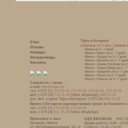
Туры в Беларусь
О нас
сборные, от 1 чел., график 
Отзывы
Минск на 2—7 дней
Награды
Минск—Брест на 2—7 дней
Минск—Гродно на 2—7 дней
Экскурсоводы
Минск—Витебск на 2—7 дне
Контакты
Минск—Замки (Несвиж) на 2
Минск—Замки (Мир) на 2—7 
Минск—Бобруйск на 2—7 дн
Минск—Пинск на 2—7 дней
Минск—Гомель на 2—7 дней
Свяжитесь с нами:
e-mail:
info@viapol.by
тел. (+375 17)
270 00 60
,
270 00 84
,
270 00 85
,
379 15 39
моб. (+375 29)
779 15 39
(Viber, WhatsApp),
689 15 39
доп. моб. отдела "Туры в Беларусь" (+375 29)
699 15 39
Прием в Беларуси корпоративных групп из ближнего 
тел. (+375 17)
270 00 80
,
270 00 90
моб. (+375 29)
611 15 39
(Viber, WhatsApp)
Приходите к нам:
ОДО ВИАПОЛЬ
УНП 10
Беларусь, Минск
Время работы: 9.00—19.0
ул. Интернациональная, 14—4
Суббота: 10.00—14.00