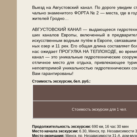
Выезд на Ав­гу­стов­ский ка­нал. По до­ро­ге увидим с
чаль­но зна­ме­ни­то­го ФОРТА № 2 — ме­ста, где в го
жи­те­лей Грод­но…
АВГУСТОВСКИЙ КАНАЛ — выдающееся гидротехническое
ших каналов Ев­ро­пы, вклю­чен­ный в предварите
искусственным водным путём в Ев­ро­пе, связавшим 
ных озер и 11 рек. Его общая дли­на со­став­ля­ет бо­л
нас ожи­да­ет ПРОГУЛКА НА ТЕПЛОХОДЕ, во вре­мя ко­
ка­нал — это уни­каль­ные гид­ро­тех­ни­че­ские со­ор
отличное ме­сто для от­ды­ха, привлекающее ту­ри­с
неповторимой уникальностью гидротехнических со­ору
Вам га­ран­ти­ро­ва­ны!
Стоимость экскурсии, бел. руб.:
Стоимость экскурсии для 1 чел.
Продолжительность экскурсии:
690 км, 16 час 30 мин
Место начала экскурсии:
6.30, Минск, пр. Независимости 
Место окончания:
Минск, пр. Независимости 31-А, дом-му