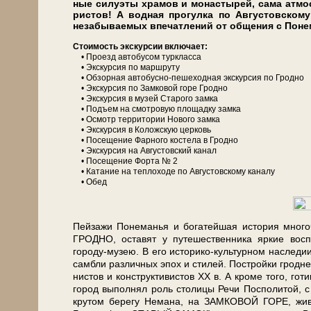
ные си­лу­эты хра­мов и мо­на­сты­рей, сама ат­мо­сф
ри­стов! А вод­ная про­гул­ка по Ав­гу­стов­ско­м
незабываемых впечатлений от об­ще­ния с Понем
Сто­и­мость экс­кур­сии вклю­ча­ет:
• Проезд ав­то­бу­сом турк­лас­са
• Экс­кур­сия по марш­ру­ту
• Об­зор­ная автобусно-пешеходная экскурсия по Грод­но
• Экс­кур­сия по Зам­ко­вой го­ре Грод­но
• Экс­кур­сия в му­зей Старого зам­ка
• Подъем на смот­ро­вую пло­щад­ку зам­ка
• Осмотр тер­ри­то­рии Но­во­го зам­ка
• Экс­кур­сия в Коложскую цер­ковь
• По­се­ще­ние Фар­но­го ко­сте­ла в Грод­но
• Экс­кур­сия на Ав­гу­стов­ский ка­нал
• По­се­ще­ние Форта № 2
• Ка­та­ние на теп­ло­хо­де по Ав­гу­стов­ско­му ка­на­лу
• Обед
Пейзажи По­не­ма­нья и богатейшая ис­то­рия мно­го­чи
ГРОДНО, оста­вят у пу­те­ше­ствен­ни­ка яр­кие 
городу-музею. В его историко-культурном на­сле­дии ве
сам­бли раз­лич­ных эпох и сти­лей. По­строй­ки грод­нен­
ни­стов и кон­струк­ти­ви­стов XX в. А кроме то­го, го­
го­род вы­пол­нял роль сто­ли­цы Ре­чи Поспо­ли­той, с
кру­том бе­ре­гу Не­ма­на, на ЗАМКОВОЙ ГОРЕ, жи­во­пи