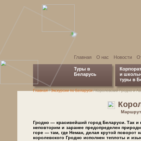
Главная
О нас
Новости
О
Туры в
Корпора
Беларусь
и школь
туры в Б
Главная
/
Экскурсии по Беларуси
/
Королевский Гродно и Ав
Корол
Марш­рут
Грод­но — кра­си­вей­ший го­род Бе­ла­ру­си. Так 
неповторим и за­ра­нее предопределен при­род­н
го­ре — там, где Не­ман, делая кру­той по­во­рот н
королевского Грод­но исполнен теплоты и изыска