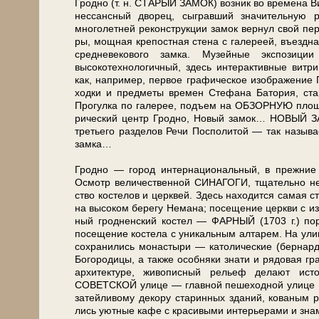
Грод­но (т. н. СТАРЫЙ ЗАМОК) воз­ник во вре­ме­на Ви­т
нес­санс­ный дво­рец, сыг­рав­ший зна­чи­тель­н
многолетней ре­кон­струк­ции за­мок вернул свой пе
ры, мощная крепостная стена с галереей, въездная
сред­не­ве­ко­во­го зам­ка. Музейные экс­по­зи­
высокотехнологичный, здесь ин­тер­ак­тив­ные вит
как, на­при­мер, пер­вое гра­фи­че­ское изображени
ход­ки и пред­ме­ты вре­мен Стефана Батория, ста­р
Прогулка по галерее, подъ­ем на ОБЗОРНУЮ пло­щад­к
ри­че­ский центр Грод­но, Но­вый за­мок… НОВЫЙ ЗАМОК
тре­тье­го раз­де­лов Ре­чи Поспо­ли­той — так на­зы
зам­ка…
Грод­но — го­род ин­тер­на­ци­о­наль­ный, в преж­ние в
Осмотр ве­ли­че­ствен­ной СИНАГОГИ, тща­тель­но не­да
ство ко­сте­лов и церк­вей. Здесь на­хо­дит­ся са­мая
на вы­со­ком бе­ре­гу Не­ма­на; посещение церк­ви с из
ный грод­нен­ский ко­стел — ФАРНЫЙ (1703 г.) по­ра­ж
посещение ко­сте­ла с уни­каль­ным ал­та­рем. На ули­
со­хра­ни­лись мо­на­сты­ри — ка­то­ли­че­ские (бер­нар
Бо­го­ро­ди­цы, а так­же особ­ня­ки зна­ти и ря­до­вая г
ар­хи­тек­ту­ре, жи­во­пис­ный ре­льеф де­ла­ют ис
СОВЕТСКОЙ ули­це — глав­ной пе­ше­ход­ной ули­це Грод
затейливому декору ста­рин­ных зда­ний, ко­ва­ным ре­
лись уют­ные ка­фе с красивыми ин­те­рье­ра­ми и зна­