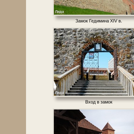
Лида
Замок Гедимина XIV в.
Лида
Вход в за­мок