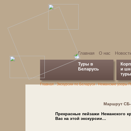
Главная
О нас
Новост
Туры в
Кор
Беларусь
и ш
туры
Главная
/
Экскурсии по Бе­ла­ру­си
/
Неманские узоры
Марш­рут СБ-
Прекрасные пей­за­жи Неманского кра
Вас на этой экс­кур­сии…