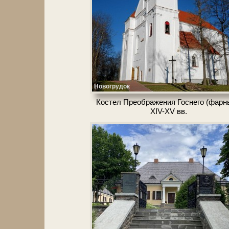
Новогрудок
Костел Пре­об­ра­же­ния Госнего (фарн
XIV-XV вв.