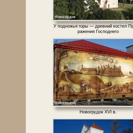
Новогрудок
У под­но­жья го­ры — древний ко­стел Пр
ра­же­ния Господнего
Новогрудок
Но­во­гру­док XVI в.