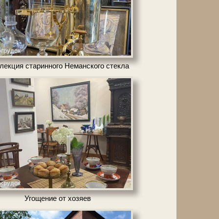
грудок
лекция ста­рин­но­го Неманского стек­ла
грудок
Угощение от хозяев