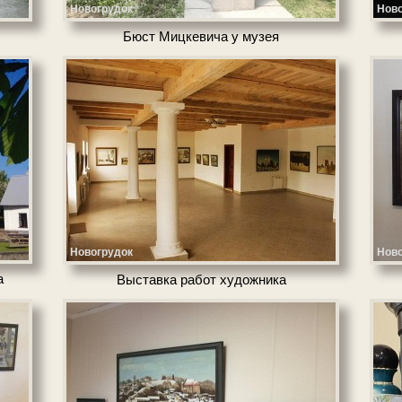
Новогрудок
Ново
Бюст Миц­ке­ви­ча у му­зея
Новогрудок
Ново
а
Выставка ра­бот ху­дож­ни­ка