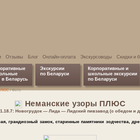
и
Отзывы
Блог
Онлайн-оплата
Экскурсоводы
Скидки и 
поративные
Экскурсии
Корпоративные и
кольные
по Беларуси
школьные экскурсии
 в Беларусь
по Беларуси
 ПЛЮС
/
Фото
Неманские узоры ПЛЮС
1.18.7: Новогрудок — Лида — Лидский пивзавод (с обедом и 
я, грандиозный за­мок, ста­рин­ные па­мят­ни­ки зод­че­ства, 