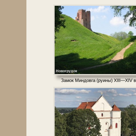
Новогрудок
Замок Мин­дов­га (ру­и­ны) XIII—XIV в