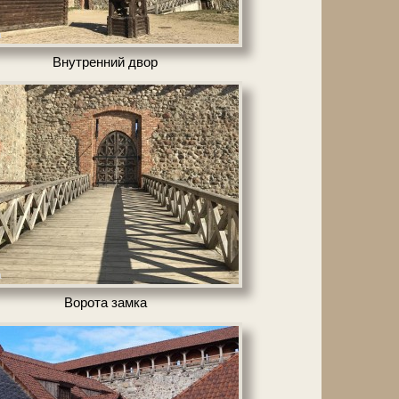
а
Внутренний двор
а
Ворота зам­ка