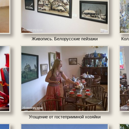
Новогрудок
Ново
Живопись. Белорусские пей­за­жи
Кол
Новогрудок
Ново
Угощение от гостеприимной хо­зяй­ки