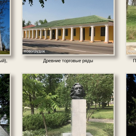
Новогрудок
Ново
ый),
Древ­ние тор­го­вые ря­ды
П