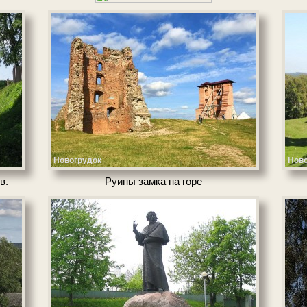
Новогрудок
Ново
в.
Руины зам­ка на го­ре