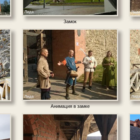
Лида
Лид
Замок
Лида
Лид
Анимация в зам­ке