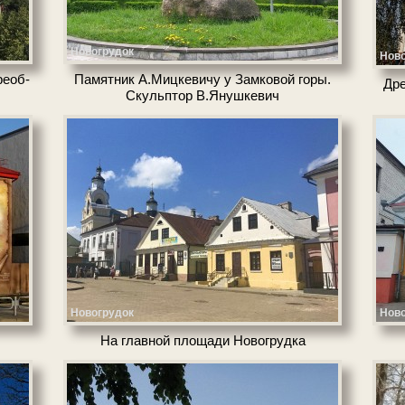
Новогрудок
Ново
е­об­
Памятник А.Миц­ке­ви­чу у Зам­ко­вой го­ры.
Дре
Скульптор В.Янушкевич
Новогрудок
Ново
На глав­ной пло­ща­ди Но­во­груд­ка