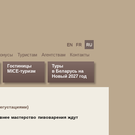
EN
FR
RU
бонусы
Туристам
Агентствам
Контакты
Гостиницы
Туры
MICE-туризм
в Беларусь на
Новый 2027 год
дегустациями)
древ­нее мастерство пивоварения ждут