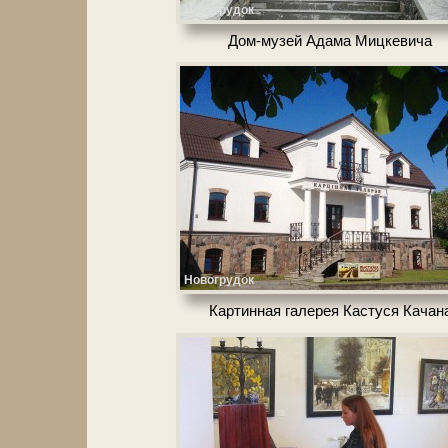
Новогрудок
Дом-музей Ада­ма Миц­ке­ви­ча
Новогрудок
Картинная га­ле­рея Кастуся Ка­ча­н