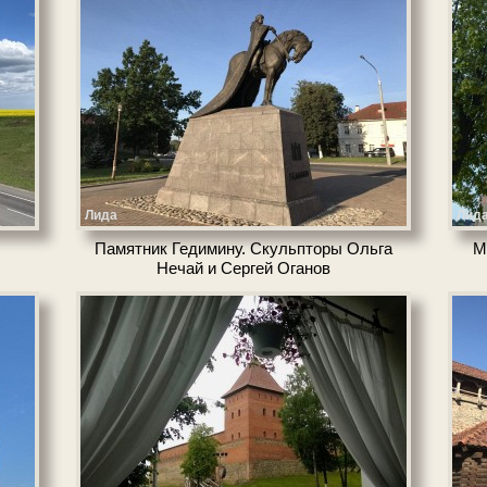
Лида
Лид
Памятник Гедимину. Скульпторы Ольга
Мо
Нечай и Сергей Оганов