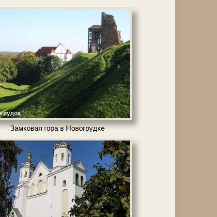
грудок
Зам­ко­вая го­ра в Но­во­груд­ке