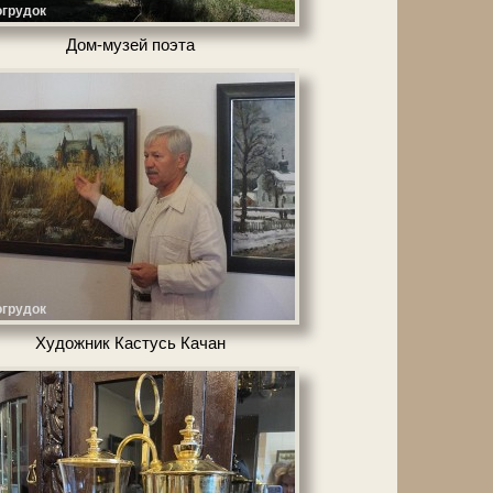
грудок
Дом-музей по­эта
грудок
Художник Кастусь Качан