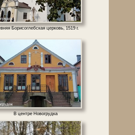
грудок
вняя Борисоглебская цер­ковь, 1519 г.
грудок
В цен­тре Но­во­груд­ка