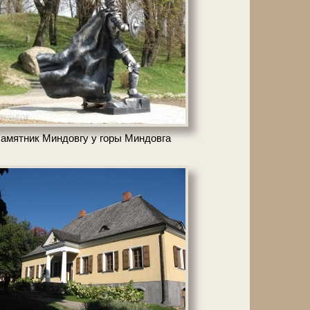
грудок
амятник Миндовгу у го­ры Мин­дов­га