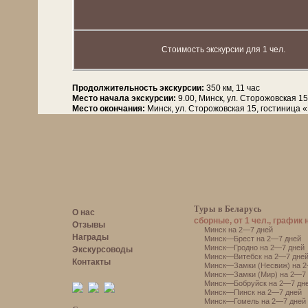
Стоимость экскурсии для 1 чел.
Продолжительность экскурсии:
350 км, 11 час
Место начала экскурсии:
9.00, Минск, ул. Сторожовская 1
Место окончания:
Минск, ул. Сторожовская 15, гостиница 
Туры в Беларусь
О нас
сборные, от 1 чел., график 
Отзывы
Минск на 2—7 дней
Награды
Минск—Брест на 2—7 дней
Минск—Гродно на 2—7 дней
Экскурсоводы
Минск—Витебск на 2—7 дне
Контакты
Минск—Замки (Несвиж) на 2
Минск—Замки (Мир) на 2—7 
Минск—Бобруйск на 2—7 дн
Минск—Пинск на 2—7 дней
Минск—Гомель на 2—7 дней