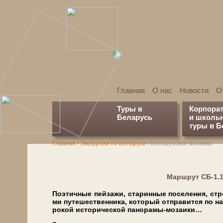
Главная
О нас
Новости
О
Туры в
Корпора
Беларусь
и школь
туры в Б
Главная
/
Экскурсии по Беларуси
/
Белорусская мозаика
Марш­рут СБ-1.
По­э­тич­ные пей­за­жи, ста­рин­ные по­се­ле­ния, ст
ми пу­те­ше­ствен­ни­ка, ко­то­рый от­пра­вит­ся по 
ро­кой ис­то­ри­че­ской панорамы-мозаики…