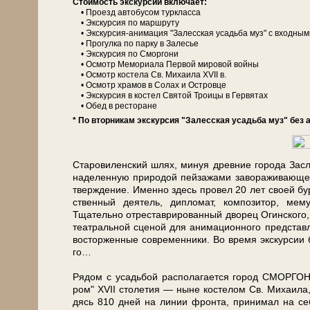
Сто­и­мость экс­кур­сии вклю­ча­ет:
• Проезд ав­то­бу­сом турк­лас­са
• Экс­кур­сия по марш­ру­ту
• Экскурсия-анимация "Залесская усадь­ба муз" с вход­ны­ми
• Прогулка по пар­ку в За­ле­сье
• Экс­кур­сия по Смор­го­ни
• Осмотр Мемориала Первой ми­ро­вой вой­ны
• Осмотр ко­сте­ла Св. Ми­ха­и­ла XVII в.
• Осмотр хра­мов в Со­лах и Островце
• Экс­кур­сия в ко­стел Свя­той Тро­и­цы в Гер­вя­тах
• Обед в ре­сто­ра­не
* По вторникам экскурсия "Залесская усадь­ба муз" без а
Ста­ро­ви­лен­ский шлях, минуя древние го­ро­да За­с
на­де­лен­ную при­ро­дой пей­за­жа­ми за­во­ра­жи­ва­ю
твер­жде­ние. Именно здесь про­вел 20 лет сво­ей бур
ствен­ный де­я­тель, ди­пло­мат, ком­по­зи­тор, ме­м
Тщательно отреставрированный дво­рец Огин­ско­го, в ок
те­ат­раль­ной сце­ной для ани­ма­ци­он­но­го пред­ста
вос­тор­жен­ные со­вре­мен­ни­ки. Во вре­мя экс­кур­си
го…
Рядом с усадь­бой рас­по­ла­га­ет­ся го­род СМОРГОНЬ,
ром" XVII сто­ле­тия — ны­не ко­сте­лом Св. Ми­ха­и­ла
дясь 810 дней на ли­нии фрон­та, при­ни­мал на се­бя ж