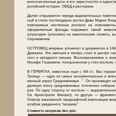
мно­го­чис­лен­ные до­ты в его окрест­но­стях и един­ств
ро­пей­ской ис­то­рии. ОБЕД в ре­сто­ра­не.
Да­лее от­кры­ва­ет­ся че­ре­да вы­ра­зи­тель­ных па­мят­
ный в сти­ле пост­мо­дер­на ко­стел Де­вы Ма­рии Розар
по­вто­ри­мые на­стен­ные рос­пи­си на но­во­за­ве
оформленные фасады по­ра­жа­ют сво­ей живоп
штукатурке (альсекко) на евангельские сю­же­ты, в
Сер­ги­е­ви­чем.
ОСТРОВЕЦ впер­вые упо­мя­нут в документах в 1468 
Да­ми­а­на. Эта свя­ты­ня и те­перь стоит в цен­тре го­
но­го и за­пад­но­го пись­ма. Вос­по­ми­на­ни­я­ми о зна
Иоси­фе Гош­ке­ви­че, по­хо­ро­нен­ном у стен ко­сте­ла,
В ГЕРВЯТАХ, из­ве­ст­ных еще с XIII ст., Вас по­ра­зит 
Тро­и­цы — один из са­мых мо­ну­мен­таль­ных и впе­чат
мен­ный хо­рал Средне­ве­ко­вья...". Он про­из­во­дит н
далекую эпо­ху сред­не­ве­ко­вых го­ти­че­ских со­бо­ров
ров. По од­ну сто­ро­ну от ко­сте­ла — выразитель
Св. Архистратиг Ми­ха­ил), по дру­гую — фраг­мен­
Осмотр изыс­кан­ной ланд­шафт­ной ком­по­зи­ции вокру
шта­бом уви­ден­но­го "мо­за­и­ку".
Стоимость экскурсии, бел. руб.: