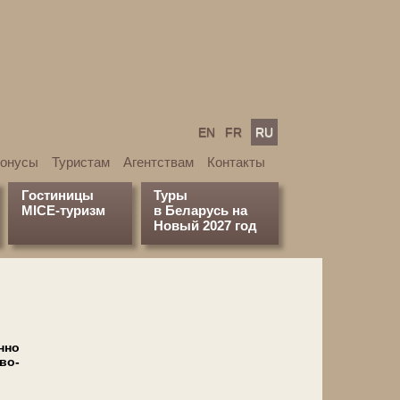
EN
FR
RU
бонусы
Туристам
Агентствам
Контакты
Гостиницы
Туры
MICE-туризм
в Беларусь на
Новый 2027 год
нно
во-