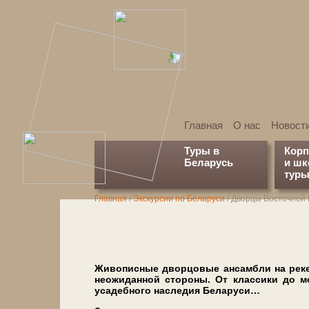
Главная
О нас
Новост
Туры в
Кор
Беларусь
и ш
туры
Главная
/
Экскурсии по Беларуси
/
Дворцы Восточной 
Живописные дворцовые ан­сам­бли на ре­ке
неожиданной сто­ро­ны. От клас­си­ки до м
усадебного на­сле­дия Бе­ла­ру­си…