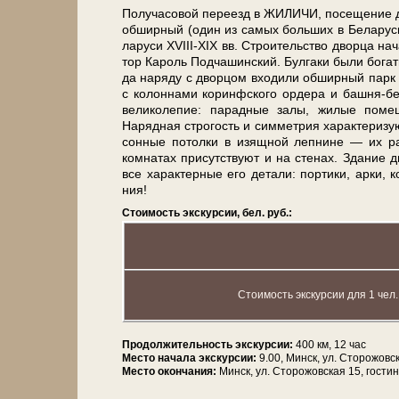
По­лу­ча­со­вой переезд в ЖИЛИЧИ, посещение дв
об­шир­ный (один из са­мых боль­ших в Бе­ла­ру­си!
ла­ру­си XVIII-XIX вв. Строительство двор­ца на­ч
тор Кароль Подчашинский. Булгаки бы­ли богат
да на­ря­ду с двор­цом вхо­ди­ли об­шир­ный парк
с колоннами коринфского ордера и башня-бельв
великолепие: па­рад­ные за­лы, жи­лые по­м
Нарядная строгость и симметрия ха­рак­те­ри­зу­ю
сон­ные потолки в изящ­ной леп­ни­не — их раз­
комнатах присутствуют и на сте­нах. Зда­ние 
все ха­рак­тер­ные его детали: портики, арки, к
ния!
Стоимость экскурсии, бел. руб.:
Стоимость экскурсии для 1 чел.
Продолжительность экскурсии:
400 км, 12 час
Место начала экскурсии:
9.00, Минск, ул. Сторожовс
Место окончания:
Минск, ул. Сторожовская 15, гости