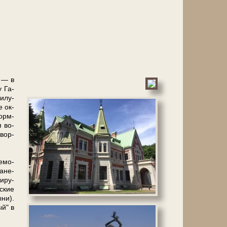
а — в
у Га­
и­лу­
е ок­
форм­
я во­
двор­
е­мо­
а­не­
и­ру­
­ские
­ни).
ый" в