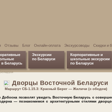
и
Отзывы
Блог
Онлайн-оплата
Экскурсоводы
Скидки и 
поративные
Экскурсии
Корпоративные и
кольные
по Беларуси
школьные экскурсии
 в Беларусь
по Беларуси
Беларуси
Дворцы Восточной Беларуси
Марш­рут СБ-1.15.3: Красный Берег — Жиличи (с обедом)
 Добосна поз­во­лят уви­деть Восточную Бе­ла­русь с соверше
о­дер­на — познакомимся с ар­хи­тек­тур­ны­ми стилями дворцо