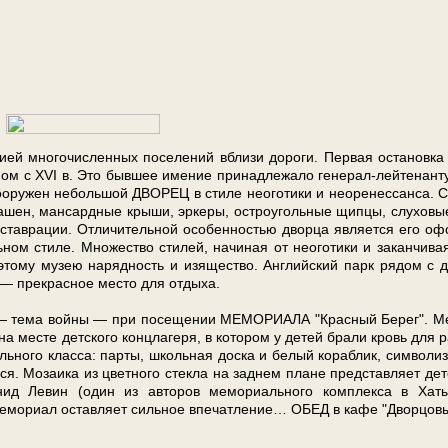
ри­ей мно­го­чис­лен­ных по­се­ле­ний вбли­зи до­ро­ги. Пер­вая оста­нов­к
ном с XVI в. Это быв­шее име­ние при­над­ле­жа­ло генерал-лейтенант
о­ору­жен не­боль­шой ДВОРЕЦ в сти­ле не­ого­ти­ки и нео­ре­нес­сан­са. С
а­шен, ман­сард­ные кры­ши, эр­ке­ры, ост­ро­уголь­ные щип­цы, слу­хо­вы
тав­ра­ции. От­ли­чи­тель­ной осо­бен­но­стью двор­ца яв­ля­ет­ся его о
­ном сти­ле. Множество сти­лей, на­чи­ная от не­ого­ти­ки и за­кан­чи­ва
 этому му­зею на­ряд­ность и изя­ще­ство. Ан­глий­ский парк ря­дом с 
 — пре­крас­ное ме­сто для от­ды­ха.
ии — те­ма вой­ны — при по­се­ще­нии МЕМОРИАЛА "Крас­ный Берег". М
 ме­сте дет­ско­го конц­ла­ге­ря, в ко­то­ром у де­тей бра­ли кровь для р
ь­но­го клас­са: пар­ты, школь­ная дос­ка и бе­лый ко­раб­лик, сим­во­ли­з
ся. Мозаика из цвет­но­го стек­ла на зад­нем пла­не пред­став­ля­ет дет
нид Ле­вин (один из ав­то­ров ме­мо­ри­аль­но­го ком­плек­са в Ха­ты
е­мо­ри­ал остав­ля­ет сильное впе­чат­ле­ние… ОБЕД в ка­фе "Дворцов