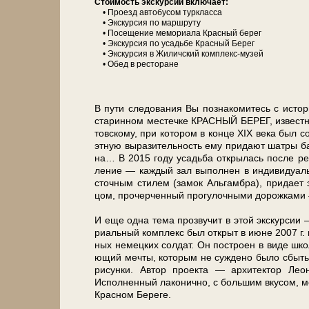
Сто­и­мость экс­кур­сии вклю­ча­ет:
• Проезд ав­то­бу­сом турк­лас­са
• Экс­кур­сия по марш­ру­ту
• По­се­ще­ние ме­мо­ри­а­ла Крас­ный бе­рег
• Экс­кур­сия по усадь­бе Крас­ный Берег
• Экс­кур­сия в Жиличский комплекс-музей
• Обед в ре­сто­ра­не
В пу­ти сле­до­ва­ния Вы по­зна­ко­ми­тесь с ис­то­
ста­рин­ном ме­стеч­ке КРАСНЫЙ БЕРЕГ, из­вест­
тов­ско­му, при ко­то­ром в кон­це XIX ве­ка был с
эт­ную вы­ра­зи­тель­ность ему при­да­ют шат­ры б
на… В 2015 го­ду усадь­ба от­кры­лась по­сле ре­с
ле­ние — каж­дый зал вы­пол­нен в ин­ди­ви­ду­аль
сточ­ным сти­лем (за­мок Аль­гам­бра), при­да­ет
цом, про­чер­чен­ный про­гу­лоч­ны­ми до­рож­ка­ми
И еще од­на те­ма про­зву­чит в этой экс­кур­с
ри­аль­ный ком­плекс был от­крыт в июне 2007 г. на
ных не­мец­ких сол­дат. Он по­стро­ен в ви­де школ
ю­щий меч­ты, ко­то­рым не суж­де­но бы­ло сбыть­
ри­сун­ки. Автор про­ек­та — ар­хи­тек­тор Лео­
Исполненный ла­ко­нич­но, с боль­шим вку­сом, м
Красном Береге.