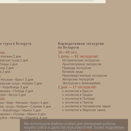
е туры в Беларусь
Корпоративные экскурсии
по Беларуси
30—40 чел.
ов:
1 день — 82 экскурсии:
есвиж 2 дня
жская пуща 2 дня
Исторические экскурсии
чицы 2 дня
Архитектурные экскурсии
цк 2 дня
Природа экскурсии
 2 дня
Великие люди
:
Производственные экскурсии
Авторские экскурсии
Несвиж—Брест 3 дня
Экскурсии с анимациями
ежская пуща—Кобрин 3 дня
2 дня — 17 экскурсий:
—Коробчицы 3 дня
авнево—Полоцк 3 дня
с ночлегом в Бресте
лев—Ветка 3 дня
с ночлегом в Гродно
ов:
с ночлегом в Полоцке
с ночлегом в Пинске
тки—Мир—Несвиж—Брест 4 дня
с ночлегом в Несвижском замке
еж. пуща—Кобрин—Слоним 4 дня
с ночлегом в Мирском замке
—Коробчицы—Минск 4 дня
авнево—Полоцк—Минск 4 дня
уйск—Могилев—Припять 4 дня
Мы используем файлы cookies для улучшения работы
нашего сайта и удобства пользователей. Более подробную