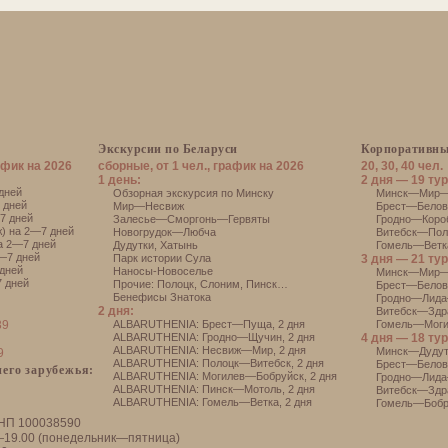
Экскурсии по Беларуси
Корпоративны
афик на 2026
сборные, от 1 чел., график на 2026
20, 30, 40 чел.
1 день:
2 дня — 19 тур
дней
Обзорная экскурсия по Минску
Минск—Мир—Н
 дней
Мир—Несвиж
Брест—Белове
7 дней
Залесье—Сморгонь—Гервяты
Гродно—Короб
) на 2—7 дней
Новогрудок—Любча
Витебск—Поло
а 2—7 дней
Дудутки
,
Хатынь
Гомель—Ветка
—7 дней
Парк истории Сула
3 дня — 21 тур
дней
Наносы-Новоселье
Минск—Мир—
 дней
Прочие:
Полоцк
,
Слоним
,
Пинск
…
Брест—Белов
Бенефисы Знатока
Гродно—Лида
2 дня:
Витебск—Здр
39
АLBARUTHENIA: Брест—Пуща, 2 дня
Гомель—Моги
АLBARUTHENIA: Гродно—Щучин, 2 дня
4 дня — 18 тур
АLBARUTHENIA: Несвиж—Мир, 2 дня
Минск—Дуду
9
АLBARUTHENIA: Полоцк—Витебск, 2 дня
Брест—Белов
его зарубежья:
АLBARUTHENIA: Могилев—Бобруйск, 2 дня
Гродно—Лида
АLBARUTHENIA: Пинск—Мотоль, 2 дня
Витебск—Здр
АLBARUTHENIA: Гомель—Ветка, 2 дня
Гомель—Бобр
НП 100038590
—19.00 (понедельник—пятница)