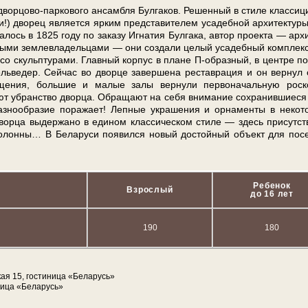
орцово-паркового ан­сам­бля Булгаков. Ре­шен­ный в сти­ле клас­си­ц
) дво­рец яв­ля­ет­ся яр­ким пред­ста­ви­те­лем уса­деб­ной ар­хи­тек­ту­р
а­лось в 1825 го­ду по заказу Игнатия Булгака, ав­тор про­ек­та — ар­хи
ыми землевладельцами — они со­зда­ли целый уса­деб­ный ком­плекс
 со скульп­ту­ра­ми. Главный кор­пус в пла­не П-образный, в цен­тре п
едер. Сейчас во двор­це за­вер­ше­на ре­став­ра­ция и он вернул 
е­ще­ния, боль­шие и ма­лые за­лы вернули первоначальную рос­к
т убран­ство двор­ца. Обращают на се­бя вни­ма­ние со­хра­нив­ши­е­ся
но­об­ра­зие по­ра­жа­ет! Лепные укра­ше­ния и орнаменты в не­ко­т
двор­ца выдержано в еди­ном классическом сти­ле — здесь присутст
о­лон­ны… В Бе­ла­ру­си по­явил­ся новый достойный объ­ект для по­с
Ребенок
Взрослый
до 16 лет
190
180
кая 15, гостиница «Беларусь»
ница «Беларусь»