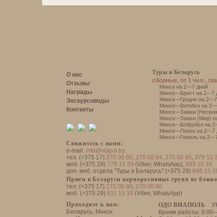
Туры в Беларусь
О нас
сборные, от 1 чел., гр
Отзывы
Минск на 2—7 дней
Награды
Минск—Брест на 2—7 
Минск—Гродно на 2—7
Экскурсоводы
Минск—Витебск на 2—
Контакты
Минск—Замки (Несвиж
Минск—Замки (Мир) н
Минск—Бобруйск на 2
Минск—Пинск на 2—7 
Минск—Гомель на 2—7
Свяжитесь с нами:
e-mail:
info@viapol.by
тел. (+375 17)
270 00 60
,
270 00 84
,
270 00 85
,
379 15 
моб. (+375 29)
779 15 39
(Viber, WhatsApp),
689 15 39
доп. моб. отдела "Туры в Беларусь" (+375 29)
699 15 3
Прием в Беларуси корпоративных групп из ближн
тел. (+375 17)
270 00 80
,
270 00 90
моб. (+375 29)
611 15 39
(Viber, WhatsApp)
Приходите к нам:
ОДО ВИАПОЛЬ
У
Беларусь, Минск
Время работы: 9.00