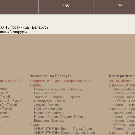
185
175
кая 15, гостиница «Беларусь»
ница «Беларусь»
Экскурсии по Беларуси
Корпоративны
афик на 2026
сборные, от 1 чел., график на 2026
20, 30, 40 чел.
1 день:
2 дня — 19 тур
дней
Обзорная экскурсия по Минску
Минск—Мир—Н
 дней
Мир—Несвиж
Брест—Белове
7 дней
Залесье—Сморгонь—Гервяты
Гродно—Короб
) на 2—7 дней
Новогрудок—Любча
Витебск—Поло
а 2—7 дней
Дудутки
,
Хатынь
Гомель—Ветка
—7 дней
Парк истории Сула
3 дня — 21 тур
дней
Наносы-Новоселье
Минск—Мир—
 дней
Прочие:
Полоцк
,
Слоним
,
Пинск
…
Брест—Белов
Бенефисы Знатока
Гродно—Лида
2 дня:
Витебск—Здр
39
АLBARUTHENIA: Брест—Пуща, 2 дня
Гомель—Моги
АLBARUTHENIA: Гродно—Щучин, 2 дня
4 дня — 18 тур