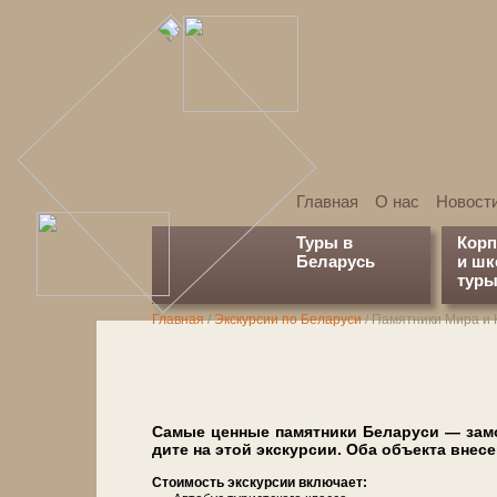
Главная
О нас
Новост
Туры в
Кор
Беларусь
и ш
туры
Главная
/
Экскурсии по Беларуси
/
Памятники Мира и
Самые цен­ные па­мят­ни­ки Бе­ла­ру­си — з
ди­те на этой экс­кур­сии. Оба объ­ек­та вне­
Сто­и­мость экс­кур­сии вклю­ча­ет: