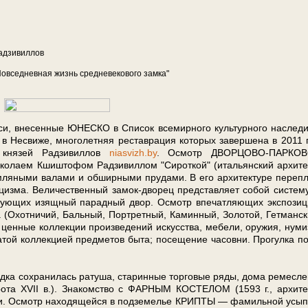
­зи­вил­лов
вседневная жизнь сред­не­ве­ко­во­го зам­ка"
­си, вне­сен­ные ЮНЕСКО в Спи­сок все­мир­но­го куль­тур­но­го на­сле­
­сви­же, мно­го­лет­няя ре­став­ра­ция ко­то­рых за­вер­ше­на в 2011 г
я­зей Рад­зи­вил­лов
niasvizh.by
. Осмотр ДВОРЦОВО-ПАРКО
ко­ла­ем Кшишто­фом Рад­зи­вил­лом "Си­рот­кой" (итальянский ар­хи­те
­ля­ны­ми ва­ла­ми и об­шир­ны­ми пру­да­ми. В его ар­хи­тек­ту­ре пе­ре­пл
и­циз­ма. Ве­ли­чест­вен­ный замок-дворец пред­став­ля­ет со­бой си­сте­м
зую­щих изящ­ный па­рад­ный двор. Осмотр впе­чат­ляю­щих экс­по­зи­
(Охот­ни­чий, Баль­ный, Порт­рет­ный, Ка­мин­ный, Зо­ло­той, Гет­ман­с
 цен­ные кол­лек­ции про­из­ве­де­ний ис­кус­ства, ме­бе­ли, ору­жия, ну­ми
а­той кол­лек­ци­ей пред­ме­тов бы­та; посещение ча­сов­ни. Прогулка п
­ка со­хра­ни­лась ра­ту­ша, ста­рин­ные тор­го­вые ря­ды, до­ма ре­мес­ле
­ро­та XVII в.). Зна­ком­ство с ФАРНЫМ КОСТЕЛОМ (1593 г., ар­хи­те
ка­ми. Осмотр на­хо­дя­щей­ся в под­зе­ме­лье КРИПТЫ — фамильной усы­