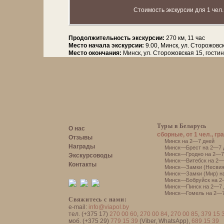
Стоимость экскурсии для 1 чел.
Продолжительность экскурсии:
270 км, 11 час
Место начала экскурсии:
9.00, Минск, ул. Сторожовс
Место окончания:
Минск, ул. Сторожовская 15, гости
Туры в Беларусь
О нас
сборные, от 1 чел., гр
Отзывы
Минск на 2—7 дней
Награды
Минск—Брест на 2—7 
Минск—Гродно на 2—7
Экскурсоводы
Минск—Витебск на 2—
Контакты
Минск—Замки (Несвиж
Минск—Замки (Мир) н
Минск—Бобруйск на 2
Минск—Пинск на 2—7 
Минск—Гомель на 2—7
Свяжитесь с нами:
e-mail:
info@viapol.by
тел. (+375 17)
270 00 60
,
270 00 84
,
270 00 85
,
379 15 
моб. (+375 29)
779 15 39
(Viber, WhatsApp),
689 15 39