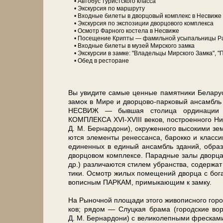
• Автобус туристского клас­са
• Экс­кур­сия по марш­ру­ту
• Вход­ные би­ле­ты в двор­цо­вый ком­плекс в Не­сви­же
• Экс­кур­сия по экс­по­зи­ции двор­цо­во­го ком­плек­са
• Осмотр Фар­но­го ко­сте­ла в Не­сви­же
• По­се­ще­ние Крипты — фамильной усыпальницы Рад
• Вход­ные би­ле­ты в му­зей Мир­ско­го зам­ка
• Экскурсии в зам­ке: "Владельцы Мир­ско­го Замка", "По
• Обед в ре­сто­ра­не
Вы уви­ди­те са­мые цен­ные па­мят­ни­ки Бе­ла­ру
за­мок в Мире и дворцово-парковый ан­самбль в Не
НЕСВИЖ — бывшая столица ор­ди­на­ции кн
КОМПЛЕКСА XVI-XVIII ве­ков, по­стро­ен­но­го Ни­
Д. М. Бер­нар­до­ни), окру­жен­но­го вы­со­ки­ми зем
ют­ся эле­мен­ты ре­нес­сан­са, ба­рок­ко и клас­с
еди­нен­ных в еди­ный ан­самбль зда­ний, об­ра­
двор­цо­вом ком­плек­се. Парадные за­лы двор­ца 
др.) раз­ли­ча­ют­ся сти­лем убран­ства, со­дер­жат
ти­ки. Осмотр жи­лых по­ме­ще­ний двор­ца с бо­г
во­пис­ным ПАР­КАМ, при­мы­каю­щим к зам­ку.
На Рыночной пло­ща­ди это­го жи­во­пис­но­го го­род
ков; ря­дом — Слуц­кая бра­ма (го­род­ские во
Д. М. Бер­нар­до­ни) с ве­ли­ко­леп­ны­ми фрес­