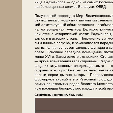
ни­ца Рад­зи­вил­лов — одной из са­мых боль­ших 
наи­бо­лее цен­ных хра­мов Бе­ла­ру­си. ОБЕД.
По­лу­ча­со­вой переезд в Мир. Ве­ли­чест­ве
рёхугольника с мощ­ны­ми зам­ко­вы­ми сте­на­ми и
кий ар­хи­тек­тур­ный об­лик остав­ля­ет не­за­бы­
на ма­те­ри­аль­ная куль­ту­ра Ве­ли­ко­го княжест
начнется с ис­то­ри­че­ской ча­сти: Рад­зи­вил­
зам­ка, и в ис­то­рии стра­ны. По­гру­же­ние в ат­мо
сы и вин­ные по­гре­ба, и за­кан­чи­ва­ет­ся па
зал вы­пол­нял ре­пре­зен­та­тив­ные функ­ции и сви
сла­ве. Ос­нов­ное па­рад­ное по­ме­ще­ние эпо­
кон­ца XVI в. За­тем осмотр экс­по­зи­ции Юго-
— яр­кие впе­чат­ле­ния га­ран­ти­ро­ва­ны! Ря
след­них ти­ту­ло­ван­ных вла­дель­цев зам­ка —
со­хра­ни­ла ко­ло­рит быв­ше­го уют­но­го ме­с­те
по­ля­ки, евреи, цы­га­не, та­та­ры… Пра­во­слав­ная 
фор­ми­ру­ют ан­самбль его Рыночной пло­ща­ди. Эк
са­мых вли­я­тель­ных ро­дов Ве­ли­ко­го Кня­же­ст
ном на­сле­дии бе­ло­рус­ско­го на­ро­да и всей ев
Стоимость экскурсии, бел. руб.: