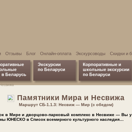
и
Отзывы
Блог
Онлайн-оплата
Экскурсоводы
Скидки и 
поративные
Экскурсии
Корпоративные и
кольные
по Беларуси
школьные экскурсии
 в Беларусь
по Беларуси
 Несвижа
Памятники Мира и Несвижа
Марш­рут СБ-1.1.3: Несвиж — Мир (с обедом)
а­мок в Мире и дворцово-парковый ком­плекс в Не­сви­же — Вы у
се­ны ЮНЕСКО в Спи­сок все­мир­но­го куль­тур­но­го на­сле­дия…