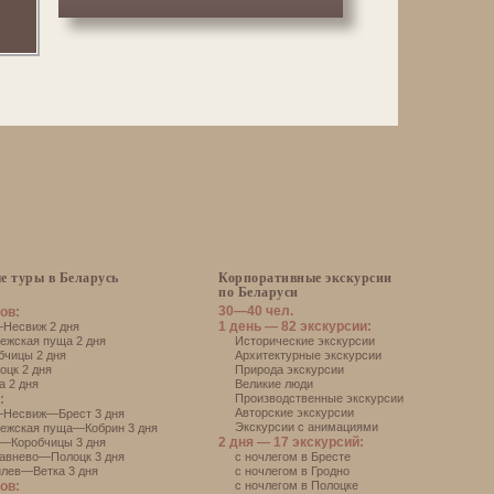
е туры в Беларусь
Корпоративные экскурсии
по Беларуси
30—40 чел.
ов:
1 день — 82 экскурсии:
есвиж 2 дня
жская пуща 2 дня
Исторические экскурсии
чицы 2 дня
Архитектурные экскурсии
цк 2 дня
Природа экскурсии
 2 дня
Великие люди
:
Производственные экскурсии
Авторские экскурсии
Несвиж—Брест 3 дня
Экскурсии с анимациями
ежская пуща—Кобрин 3 дня
2 дня — 17 экскурсий:
—Коробчицы 3 дня
авнево—Полоцк 3 дня
с ночлегом в Бресте
лев—Ветка 3 дня
с ночлегом в Гродно
ов:
с ночлегом в Полоцке