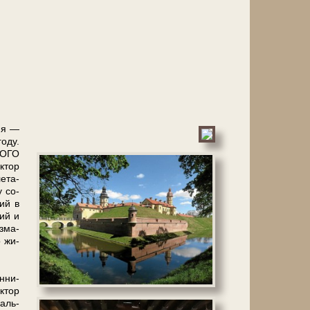
дия —
о­ду.
ВОГО
к­тор
е­та­
у со­
ций в
кий и
з­ма­
о жи­
н­ни­
к­тор
паль­