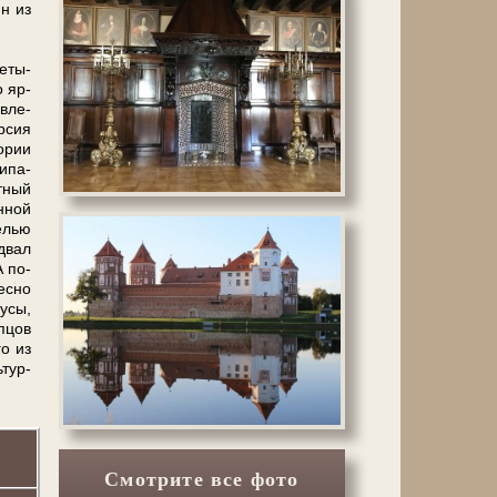
ин из
е­ты­
о яр­
в­ле­
р­сия
о­рии
и­па­
т­ный
н­ной
е­лью
одвал
А по­
ес­но
у­сы,
п­цов
го из
­тур­
Смотрите все фото