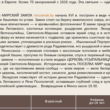
в Ев­ро­пе: бо­лее 70 за­хо­ро­не­ний с 1616 го­да. Эта свя­ты­ня — од
н­ный МИР­СКИЙ ЗАМОК
mir­za­mak.by
на­ча­ла XVI в. по­стро­ен в ви­де ч
 баш­ня­ми по уг­лам. Замок стоит на бе­ре­гу жи­во­пис­но­го озе­ра, ег
вае­мые впе­чат­ле­ния — и чрез­вы­чай­но фотогеничен! В зам­ке пред­ста
ва Ли­тов­ско­го, охот­ни­чьи кол­лек­ции, ры­цар­ские до­спе­хи. Экс­ку
лы, Витгенштейны, Святополк-Мирские оста­ви­ли яр­кий след и в ис­т
­сфе­ру их жиз­ни на­чи­на­ет­ся с под­ва­лов, где хра­ни­лись съе­ст­ные пр
радными залами, утопающими в рос­ко­ши ро­ко­ко… Изысканный Порт­ре
­де­тель­ству­ет о древ­но­сти ро­да Рад­зи­вил­лов, его ры­цар­ской и во­е
хи Ренессанса — огромная сто­ло­вая с кес­сон­ным по­тол­ком и ме­б
западной баш­ни, про­гул­ка по боевым галереям, спуск в тюремный п
дом с зам­ком — ис­пол­нен­ная в сти­ле мо­дерн ЦЕРКОВЬ-УСЫПАЛЬНИЦ
 кня­зей Святополк-Мирских. Ис­то­ри­че­ская часть ПО­СЕЛКА МИР чу­д
ч­ка, где на про­тя­же­нии ве­ков со­об­ща — всем ми­ром — жи­ли бе­ло­р
цер­ковь, ка­то­ли­че­ский ко­стел, си­на­го­ги, до­ма ре­мес­лен­ни­ков и ку
с­кур­сия по­вест­ву­ет об ис­то­рии ди­на­стии Рад­зи­вил­лов — од­но­
ва Ли­тов­ско­го и Ре­чи Поспо­ли­той, оста­вив­ших глу­бо­кий след в куль
­ро­пей­ской ци­ви­ли­за­ции… Воз­вра­ще­ние в Минск око­ло 19.30.
Ребенок
Взрослый
до 16 лет