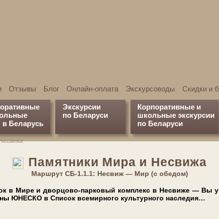
и
Отзывы
Блог
Онлайн-оплата
Экскурсоводы
Скидки и 
поративные
Экскурсии
Корпоративные и
кольные
по Беларуси
школьные экскурсии
 в Беларусь
по Беларуси
 Несвижа
Памятники Мира и Несвижа
Марш­рут СБ-1.1.1: Несвиж — Мир (с обедом)
а­мок в Мире и дворцово-парковый ком­плекс в Не­сви­же — Вы у
се­ны ЮНЕСКО в Спи­сок все­мир­но­го куль­тур­но­го на­сле­дия…