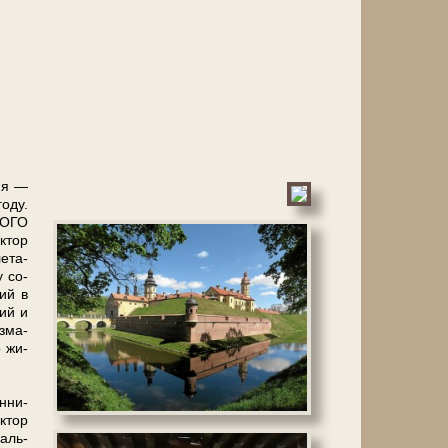
дия —
о­ду.
ВОГО
к­тор
е­та­
у со­
ций в
кий и
з­ма­
о жи­
н­ни­
к­тор
паль­