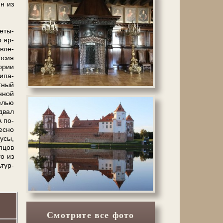
ин из
е­ты­
о яр­
в­ле­
р­сия
о­рии
и­па­
т­ный
н­ной
е­лью
одвал
А по­
ес­но
у­сы,
п­цов
го из
­тур­
Смотрите все фото