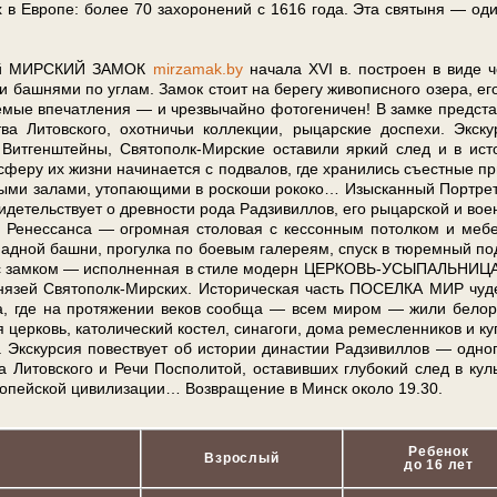
в Ев­ро­пе: бо­лее 70 за­хо­ро­не­ний с 1616 го­да. Эта свя­ты­ня — од
н­ный МИР­СКИЙ ЗАМОК
mir­za­mak.by
на­ча­ла XVI в. по­стро­ен в ви­де ч
 баш­ня­ми по уг­лам. Замок стоит на бе­ре­гу жи­во­пис­но­го озе­ра, ег
вае­мые впе­чат­ле­ния — и чрез­вы­чай­но фотогеничен! В зам­ке пред­ста
ва Ли­тов­ско­го, охот­ни­чьи кол­лек­ции, ры­цар­ские до­спе­хи. Экс­ку
лы, Витгенштейны, Святополк-Мирские оста­ви­ли яр­кий след и в ис­т
­сфе­ру их жиз­ни на­чи­на­ет­ся с под­ва­лов, где хра­ни­лись съе­ст­ные пр
радными залами, утопающими в рос­ко­ши ро­ко­ко… Изысканный Порт­ре
­де­тель­ству­ет о древ­но­сти ро­да Рад­зи­вил­лов, его ры­цар­ской и во­е
хи Ренессанса — огромная сто­ло­вая с кес­сон­ным по­тол­ком и ме­б
западной баш­ни, про­гул­ка по боевым галереям, спуск в тюремный п
дом с зам­ком — ис­пол­нен­ная в сти­ле мо­дерн ЦЕРКОВЬ-УСЫПАЛЬНИЦ
 кня­зей Святополк-Мирских. Ис­то­ри­че­ская часть ПО­СЕЛКА МИР чу­д
ч­ка, где на про­тя­же­нии ве­ков со­об­ща — всем ми­ром — жи­ли бе­ло­р
цер­ковь, ка­то­ли­че­ский ко­стел, си­на­го­ги, до­ма ре­мес­лен­ни­ков и ку
с­кур­сия по­вест­ву­ет об ис­то­рии ди­на­стии Рад­зи­вил­лов — од­но­
ва Ли­тов­ско­го и Ре­чи Поспо­ли­той, оста­вив­ших глу­бо­кий след в куль
­ро­пей­ской ци­ви­ли­за­ции… Воз­вра­ще­ние в Минск око­ло 19.30.
Ребенок
Взрослый
до 16 лет