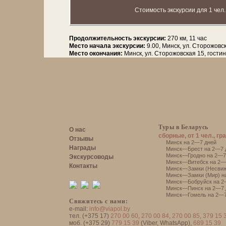
Стоимость экскурсии для 1 чел.
Продолжительность экскурсии:
270 км, 11 час
Место начала экскурсии:
9.00, Минск, ул. Сторожовс
Место окончания:
Минск, ул. Сторожовская 15, гости
Туры в Беларусь
О нас
сборные, от 1 чел., гр
Отзывы
Минск на 2—7 дней
Награды
Минск—Брест на 2—7 
Минск—Гродно на 2—7
Экскурсоводы
Минск—Витебск на 2—
Контакты
Минск—Замки (Несвиж
Минск—Замки (Мир) н
Минск—Бобруйск на 2
Минск—Пинск на 2—7 
Минск—Гомель на 2—7
Свяжитесь с нами:
e-mail:
info@viapol.by
тел. (+375 17)
270 00 60
,
270 00 84
,
270 00 85
,
379 15 
моб. (+375 29)
779 15 39
(Viber, WhatsApp),
689 15 39