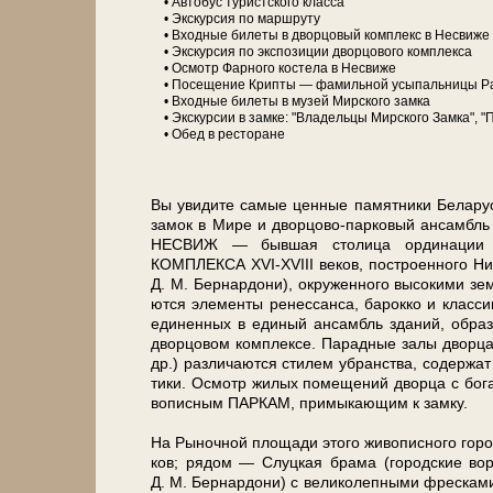
• Автобус туристского клас­са
• Экс­кур­сия по марш­ру­ту
• Вход­ные би­ле­ты в двор­цо­вый ком­плекс в Не­сви­же
• Экс­кур­сия по экс­по­зи­ции двор­цо­во­го ком­плек­са
• Осмотр Фар­но­го ко­сте­ла в Не­сви­же
• По­се­ще­ние Крипты — фамильной усыпальницы Рад
• Вход­ные би­ле­ты в му­зей Мир­ско­го зам­ка
• Экскурсии в зам­ке: "Владельцы Мир­ско­го Замка", "По
• Обед в ре­сто­ра­не
Вы уви­ди­те са­мые цен­ные па­мят­ни­ки Бе­ла­ру
за­мок в Мире и дворцово-парковый ан­самбль в Не
НЕСВИЖ — бывшая столица ор­ди­на­ции кн
КОМПЛЕКСА XVI-XVIII ве­ков, по­стро­ен­но­го Ни­
Д. М. Бер­нар­до­ни), окру­жен­но­го вы­со­ки­ми зем
ют­ся эле­мен­ты ре­нес­сан­са, ба­рок­ко и клас­с
еди­нен­ных в еди­ный ан­самбль зда­ний, об­ра­
двор­цо­вом ком­плек­се. Парадные за­лы двор­ца 
др.) раз­ли­ча­ют­ся сти­лем убран­ства, со­дер­жат
ти­ки. Осмотр жи­лых по­ме­ще­ний двор­ца с бо­г
во­пис­ным ПАР­КАМ, при­мы­каю­щим к зам­ку.
На Рыночной пло­ща­ди это­го жи­во­пис­но­го го­род
ков; ря­дом — Слуц­кая бра­ма (го­род­ские во
Д. М. Бер­нар­до­ни) с ве­ли­ко­леп­ны­ми фрес­