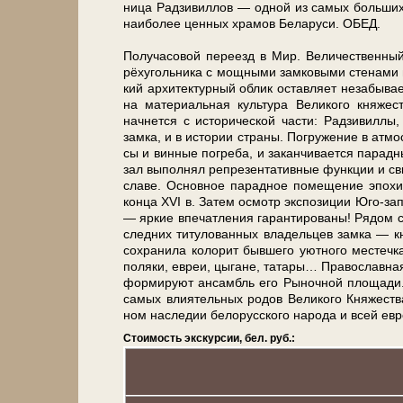
ни­ца Рад­зи­вил­лов — одной из са­мых боль­ших 
наи­бо­лее цен­ных хра­мов Бе­ла­ру­си. ОБЕД.
По­лу­ча­со­вой переезд в Мир. Ве­ли­чест­ве
рёхугольника с мощ­ны­ми зам­ко­вы­ми сте­на­ми и
кий ар­хи­тек­тур­ный об­лик остав­ля­ет не­за­бы­
на ма­те­ри­аль­ная куль­ту­ра Ве­ли­ко­го княжест
начнется с ис­то­ри­че­ской ча­сти: Рад­зи­вил­
зам­ка, и в ис­то­рии стра­ны. По­гру­же­ние в ат­мо
сы и вин­ные по­гре­ба, и за­кан­чи­ва­ет­ся па
зал вы­пол­нял ре­пре­зен­та­тив­ные функ­ции и сви
сла­ве. Ос­нов­ное па­рад­ное по­ме­ще­ние эпо­
кон­ца XVI в. За­тем осмотр экс­по­зи­ции Юго-
— яр­кие впе­чат­ле­ния га­ран­ти­ро­ва­ны! Ря
след­них ти­ту­ло­ван­ных вла­дель­цев зам­ка —
со­хра­ни­ла ко­ло­рит быв­ше­го уют­но­го ме­с­те
по­ля­ки, евреи, цы­га­не, та­та­ры… Пра­во­слав­ная 
фор­ми­ру­ют ан­самбль его Рыночной пло­ща­ди. Эк
са­мых вли­я­тель­ных ро­дов Ве­ли­ко­го Кня­же­ст
ном на­сле­дии бе­ло­рус­ско­го на­ро­да и всей ев
Стоимость экскурсии, бел. руб.: