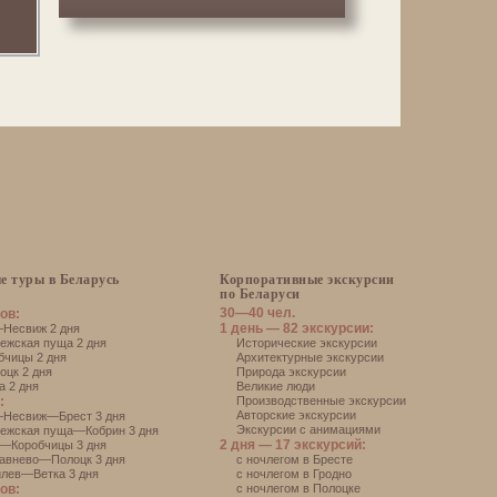
е туры в Беларусь
Корпоративные экскурсии
по Беларуси
30—40 чел.
ов:
1 день — 82 экскурсии:
есвиж 2 дня
жская пуща 2 дня
Исторические экскурсии
чицы 2 дня
Архитектурные экскурсии
цк 2 дня
Природа экскурсии
 2 дня
Великие люди
:
Производственные экскурсии
Авторские экскурсии
Несвиж—Брест 3 дня
Экскурсии с анимациями
ежская пуща—Кобрин 3 дня
2 дня — 17 экскурсий:
—Коробчицы 3 дня
авнево—Полоцк 3 дня
с ночлегом в Бресте
лев—Ветка 3 дня
с ночлегом в Гродно
ов:
с ночлегом в Полоцке