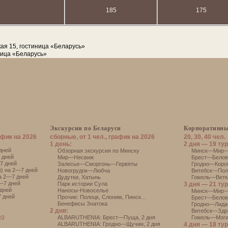
185
175
кая 15, гостиница «Беларусь»
ница «Беларусь»
Экскурсии по Беларуси
Корпоративны
афик на 2026
сборные, от 1 чел., график на 2026
20, 30, 40 чел.
1 день:
2 дня — 19 тур
дней
Обзорная экскурсия по Минску
Минск—Мир—Н
 дней
Мир—Несвиж
Брест—Белове
7 дней
Залесье—Сморгонь—Гервяты
Гродно—Короб
) на 2—7 дней
Новогрудок—Любча
Витебск—Поло
а 2—7 дней
Дудутки
,
Хатынь
Гомель—Ветка
—7 дней
Парк истории Сула
3 дня — 21 тур
дней
Наносы-Новоселье
Минск—Мир—
 дней
Прочие:
Полоцк
,
Слоним
,
Пинск
…
Брест—Белов
Бенефисы Знатока
Гродно—Лида
2 дня:
Витебск—Здр
39
АLBARUTHENIA: Брест—Пуща, 2 дня
Гомель—Моги
АLBARUTHENIA: Гродно—Щучин, 2 дня
4 дня — 18 тур