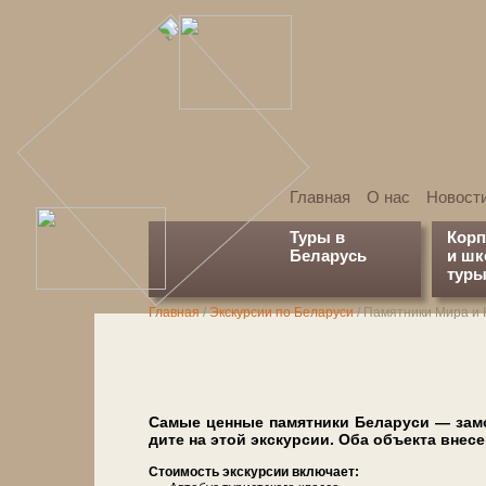
Главная
О нас
Новост
Туры в
Кор
Беларусь
и ш
туры
Главная
/
Экскурсии по Беларуси
/
Памятники Мира и
Самые цен­ные па­мят­ни­ки Бе­ла­ру­си — з
ди­те на этой экс­кур­сии. Оба объ­ек­та вне­
Сто­и­мость экс­кур­сии вклю­ча­ет: