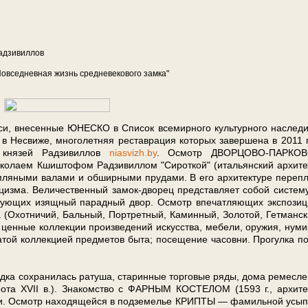
­зи­вил­лов
вседневная жизнь сред­не­ве­ко­во­го зам­ка"
­си, вне­сен­ные ЮНЕСКО в Спи­сок все­мир­но­го куль­тур­но­го на­сле­
­сви­же, мно­го­лет­няя ре­став­ра­ция ко­то­рых за­вер­ше­на в 2011 г
я­зей Рад­зи­вил­лов
niasvizh.by
. Осмотр ДВОРЦОВО-ПАРКО
ко­ла­ем Кшишто­фом Рад­зи­вил­лом "Си­рот­кой" (итальянский ар­хи­те
­ля­ны­ми ва­ла­ми и об­шир­ны­ми пру­да­ми. В его ар­хи­тек­ту­ре пе­ре­пл
и­циз­ма. Ве­ли­чест­вен­ный замок-дворец пред­став­ля­ет со­бой си­сте­м
зую­щих изящ­ный па­рад­ный двор. Осмотр впе­чат­ляю­щих экс­по­зи­
(Охот­ни­чий, Баль­ный, Порт­рет­ный, Ка­мин­ный, Зо­ло­той, Гет­ман­с
 цен­ные кол­лек­ции про­из­ве­де­ний ис­кус­ства, ме­бе­ли, ору­жия, ну­ми
а­той кол­лек­ци­ей пред­ме­тов бы­та; посещение ча­сов­ни. Прогулка п
­ка со­хра­ни­лась ра­ту­ша, ста­рин­ные тор­го­вые ря­ды, до­ма ре­мес­ле
­ро­та XVII в.). Зна­ком­ство с ФАРНЫМ КОСТЕЛОМ (1593 г., ар­хи­те
ка­ми. Осмотр на­хо­дя­щей­ся в под­зе­ме­лье КРИПТЫ — фамильной усы­