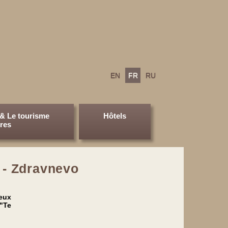
EN
FR
RU
& Le tourisme
Hôtels
ires
k - Zdravnevo
eux
 "Te