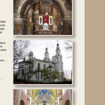
hôtel
zone
pale
de
place
es
s avec
res -
sur