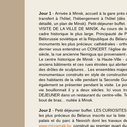
Jour 1
- Arrivée à Minsk, accueil à la gare près 
transfert à l'hôtel, l'hébergement à l’hôtel (d
détaillé, un plan de Minsk). Petit-déjeuner buffet.
VISITE DE LA VILLE DE MINSK. Au cours de la v
cadre historique le plus large. Principauté de 
Biélorussie soviétique et la République du Bélaru
monuments les plus précieux: cathédrales - ortho
dernier vous entendrez un CONCERT. l’église de P
siècle, la rue ancienne Nemigua qui provenaient à
Le centre historique de Minsk - la Haute-Ville - 
anciens bâtiments et ces rues étroites qui abrit
des drôles de sculptures... Les ensembles majestu
monumentaux construits en style de constructivi
des habitants de la ville pendant la Seconde G
également se présenter pendant la visite. Le poin
vie bouillonnait il y a deux siècles. Ici vous 
DEJEUNER dans un restaurant du centre-ville. Tem
bout de bras... nuitée à Minsk.
Jour 2
- Petit déjeuner buffet. LES CURIOSITE
les plus précieux du Bélarus inscrits sur la li
palais et du parc à Nesvizh dont les travaux
www.mirzamak.by
, construit au premier quart d