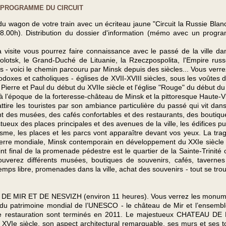
PROGRAMME DU CIRCUIT
du wagon de votre train avec un écriteau jaune "Circuit la Russie Blan
ès 8.00h). Distribution du dossier d'information (mémo avec un prog
isite vous pourrez faire connaissance avec le passé de la ville da
Polotsk, le Grand-Duché de Lituanie, la Rzeczpospolita, l'Empire russ
s - voici le chemin parcouru par Minsk depuis des siècles... Vous verre
doxes et catholiques - églises de XVII-XVIII siècles, sous les voûtes 
ierre et Paul du début du XVIIe siècle et l'église "Rouge" du début d
 l’époque de la forteresse-château de Minsk et la pittoresque Haute-Vil
attire les touristes par son ambiance particulière du passé qui vit dan
ent des musées, des cafés confortables et des restaurants, des boutiqu
eux des places principales et des avenues de la ville, les édifices pu
sme, les places et les parcs vont apparaître devant vos yeux. La tra
uerre mondiale, Minsk contemporain en développement du XXIe siècle
t final de la promenade pédestre est le quartier de la Sainte-Trinité 
trouverez différents musées, boutiques de souvenirs, cafés, tavernes
ps libre, promenades dans la ville, achat des souvenirs - tout se tro
S DE MIR ET DE NESVIZH (environ 11 heures). Vous verrez les monu
ste du patrimoine mondial de l’UNESCO - le château de Mir et l’ensemb
 de restauration sont terminés en 2011. Le majestueux CHATEAU DE
u XVIe siècle, son aspect architectural remarquable, ses murs et ses t