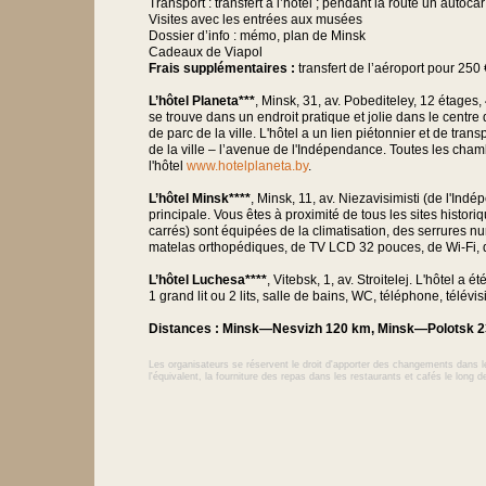
Transport : transfert à l’hôtel ; pendant la route un autoca
Visites avec les entrées aux musées
Dossier d’info : mémo, plan de Minsk
Cadeaux de Viapol
Frais supplémentaires :
transfert de l’aéroport pour 250 
L’hôtel Planeta***
, Minsk, 31, av. Pobediteley, 12 étages, 
se trouve dans un endroit pratique et jolie dans le cent
de parc de la ville. L'hôtel a un lien piétonnier et de tra
de la ville – l’avenue de l'Indépendance. Toutes les chamb
l'hôtel
www.hotelplaneta.by
.
L’hôtel Minsk****
, Minsk, 11, av. Niezavisimisti (de l'Ind
principale. Vous êtes à proximité de tous les sites histor
carrés) sont équipées de la climatisation, des serrures 
matelas orthopédiques, de TV LCD 32 pouces, de Wi-Fi, de
L’hôtel Luchesa****
, Vitebsk, 1, av. Stroitelej. L'hôtel 
1 grand lit ou 2 lits, salle de bains, WC, téléphone, télévisi
Distances : Minsk—Nesvizh 120 km, Minsk—Polotsk 2
Les organisateurs se réservent le droit d'apporter des changements dans le
l'équivalent, la fourniture des repas dans les restaurants et cafés le long d