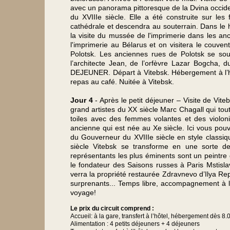
avec un panorama pittoresque de la Dvina occiden
du XVIIIe siècle. Elle a été construite sur le
cathédrale et descendra au souterrain. Dans le 
la visite du mussée de l'imprimerie dans les an
l'imprimerie au Bélarus et on visitera le couve
Polotsk. Les anciennes rues de Polotsk se sou
l’architecte Jean, de l’orfèvre Lazar Bogcha, 
DEJEUNER. Départ à Vitebsk. Hébergement à l’hôte
repas au café. Nuitée à Vitebsk.
Jour 4
- Après le petit déjeuner – Visite de Vite
grand artistes du XX siècle Marc Chagall qui tout
toiles avec des femmes volantes et des violoni
ancienne qui est née au Xe siècle. Ici vous pouve
du Gouverneur du XVIIIe siècle en style classiqu
siècle Vitebsk se transforme en une sorte de
représentants les plus éminents sont un peintre 
le fondateur des Saisons russes à Paris Mstis
verra la propriété restaurée Zdravnevo d’Ilya R
surprenants... Temps libre, accompagnement à 
voyage!
Le prix du circuit comprend :
Accueil: à la gare, transfert à l’hôtel, hébergement dès 8.
Alimentation : 4 petits déjeuners + 4 déjeuners