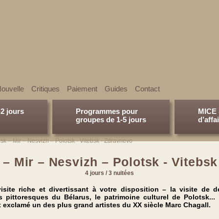
ouvelle
Сritiques
Paiement
Guides
Contact
-2 jours
Programmes pour
MICE 
groupes de 1-5 jours
d’affa
sk – Mir – Nesvizh – Polotsk - Vitebsk - Zdravnevo
 – Mir – Nesvizh – Polotsk - Vitebs
4 jours / 3 nuitées
te riche et divertissant à votre disposition – la visite de d
pittoresques du Bélarus, le patrimoine culturel de Polotsk...
t exclamé un des plus grand artistes du XX siècle Marc Chagall.