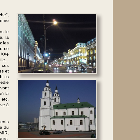
che",
ramme
ns le
e, la
z les
de ce
u XXe
le...
s ces
es et
blics
gédie
 vont
où la
 etc.
uve à
ments
le du
 MIR,
ours,