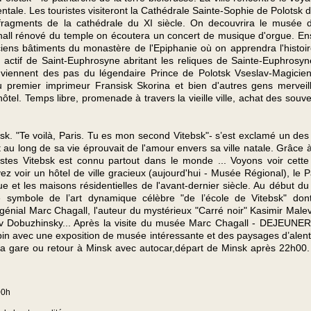
tale. Les touristes visiteront la Cathédrale Sainte-Sophie de Polotsk 
s fragments de la cathédrale du XI siècle. On decouvrira le musée 
hall rénové du temple on écoutera un concert de musique d'orgue. En
ciens bâtiments du monastère de l'Epiphanie où on apprendra l'histoi
nt actif de Saint-Euphrosyne abritant les reliques de Sainte-Euphrosy
viennent des pas du légendaire Prince de Polotsk Vseslav-Magicie
du premier imprimeur Fransisk Skorina et bien d'autres gens merveil
l. Temps libre, promenade à travers la vieille ville, achat des souve
bsk. "Te voilà, Paris. Tu es mon second Vitebsk"- s’est exclamé un des
 au long de sa vie éprouvait de l'amour envers sa ville natale. Grâce 
stes Vitebsk est connu partout dans le monde ... Voyons voir cette 
z voir un hôtel de ville gracieux (aujourd'hui - Musée Régional), le P
e et les maisons résidentielles de l'avant-dernier siècle. Au début d
 symbole de l’art dynamique célèbre "de l’école de Vitebsk" dont
génial Marc Chagall, l'auteur du mystérieux "Carré noir" Kasimir Malev
lav Dobuzhinsky... Après la visite du musée Marc Chagall - DEJEUNE
epin avec une exposition de musée intéressante et des paysages d’alen
la gare ou retour à Minsk avec autocar,départ de Minsk après 22h00
00h