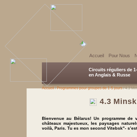
Accueil
Pour Nous
N
Circuits réguliers de 1
en Anglais & Russe
Accueil
/
Programmes pour groupes de 1-5 jours
/
4.3 Min
4.3 Minsk
Bienvenue au Bélarus! Un programme de visi
châteaux majestueux, les paysages naturels 
voilà, Paris. Tu es mon second Vitebsk"- s’es