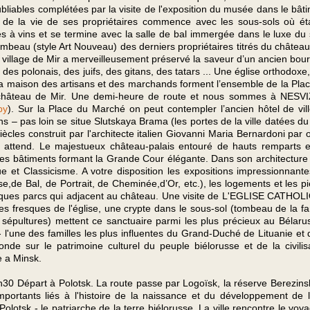
bliables complétées par la visite de l'exposition du musée dans le bât
de la vie de ses propriétaires commence avec les sous-sols où ét
es à vins et se termine avec la salle de bal immergée dans le luxe du 
ombeau (style Art Nouveau) des derniers propriétaires titrés du château
u village de Mir a merveilleusement préservé la saveur d’un ancien bou
des polonais, des juifs, des gitans, des tatars ... Une église orthodoxe
la maison des artisans et des marchands forment l’ensemble de la Pla
 château de Mir. Une demi-heure de route et nous sommes à NESVI
by
). Sur la Place du Marché on peut contempler l’ancien hôtel de vill
ns – pas loin se situe Slutskaya Brama (les portes de la ville datées du
ècles construit par l'architecte italien Giovanni Maria Bernardoni par 
us attend. Le majestueux château-palais entouré de hauts remparts 
es bâtiments formant la Grande Cour élégante. Dans son architecture
 et Classicisme. A votre disposition les expositions impressionnant
sse,de Bal, de Portrait, de Cheminée,d’Or, etc.), les logements et les p
iques parcs qui adjacent au château. Une visite de L'EGLISE CATHO
s fresques de l'église, une crypte dans le sous-sol (tombeau de la fa
sépultures) mettent ce sanctuaire parmi les plus précieux au Bélaru
l - l'une des familles les plus influentes du Grand-Duché de Lituanie et 
de sur le patrimoine culturel du peuple biélorusse et de la civilis
e a Minsk.
. 7h30 Départ à Polotsk. La route passe par Logoïsk, la réserve Berezins
mportants liés à l'histoire de la naissance et du développement de l
 Polotsk - le patriarche de la terre biélorusse. La ville rencontre le voy