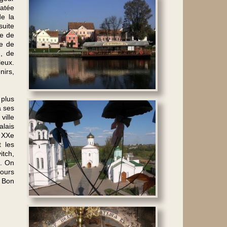
datée
de la
suite
re de
ne de
n, de
leux.
nirs,
 plus
à ses
ville
alais
u XXe
 les
itch,
R. On
tours
. Bon