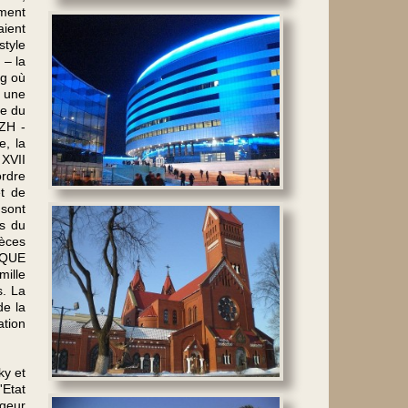
iment
aient
style
 – la
rg où
, une
ce du
ZH -
e, la
 XVII
ordre
et de
 sont
es du
ièces
LIQUE
mille
s. La
de la
ation
ky et
'Etat
ageur