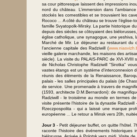
sa cour pittoresque laissent des impressions inou
nord du château. L’immersion dans l'ambiance 
stockés les comestibles et se trouvaient les cav
Rococo ... A côté du château se trouve l’église-t
famille Svyatopolk-Mirsky. La partie historique d
depuis des siècles se côtoyaient des biélorusses, 
église catholique, une synagogue, une yeshiva, 
Marché de Mir. Le déjeuner au restaurant du
l'ancienne capitale des Radziwill (
www.niasvizh.
vieille galerie marchande, les maisons des artisa
siècle). La visite du PALAIS-PARC de XVI-XVIII si
de Nicholas Christophe Radziwill "Sirotka" vo
vastes étangs est un système d'interconnexion d
réunis des éléments de la Renaissance, Baroque
palais - les salles principales du palais (de Cha
de service. Une promenade à travers de magnif
(1593, architecte D.M.Bernardoni): de magnifique
Radziwill - le troisième au monde en termes de 
visite présente l’histoire de la dynastie Radziwil
Rzeczpospolita - qui a laissé une marque profon
européenne ... Le retour a Minsk vers 20h, nuité
Jour 3
- Petit déjeuner buffet, on quitte l'hôtel
raconte l'histoire des événements historiques i
biélorusse. Arrivée à Polotsk vers midi. Visite de