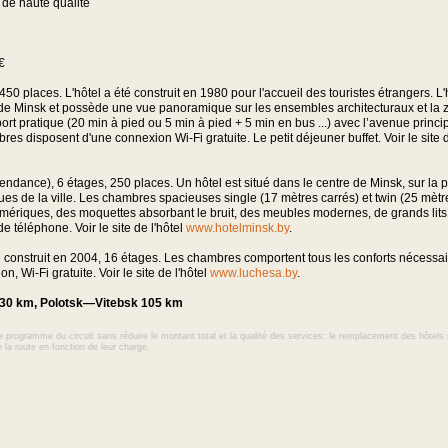
r de haute qualité
€
450 places. L'hôtel a été construit en 1980 pour l'accueil des touristes étrangers. L'
re de Minsk et possède une vue panoramique sur les ensembles architecturaux et la 
nsport pratique (20 min à pied ou 5 min à pied + 5 min en bus ...) avec l’avenue princi
res disposent d'une connexion Wi-Fi gratuite. Le petit déjeuner buffet. Voir le site 
épendance), 6 étages, 250 places. Un hôtel est situé dans le centre de Minsk, sur la 
iques de la ville. Les chambres spacieuses single (17 mètres carrés) et twin (25 mètr
numériques, des moquettes absorbant le bruit, des meubles modernes, de grands lit
 téléphone. Voir le site de l'hôtel
www.hotelminsk.by
.
a été construit en 2004, 16 étages. Les chambres comportent tous les conforts nécessai
on, Wi-Fi gratuite. Voir le site de l'hôtel
www.luchesa.by
.
30 km, Polotsk—Vitebsk 105 km
 programme du circuit sans réduire le montant total et la qualité des services: le remplacement des hôtels 
e la route en fonction de leur charge.