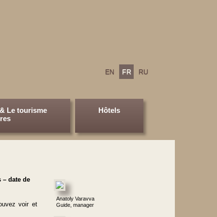
EN
FR
RU
& Le tourisme
Hôtels
ires
 – date de
Anatoly Varavva
ouvez voir et
Guide, manager