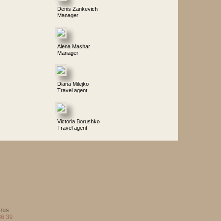
Denis Zankevich
Manager
Alena Mashar
Manager
Diana Milejko
Travel agent
Victoria Borushko
Travel agent
arus
36 39