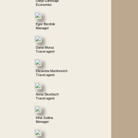
Darja Glinskaja
Economist
Egor Berdnik
Manager
Daria Moroz
Travel agent
Elizaveta Martinovich
Travel agent
Anna Skorbezh
Travel agent
Irina Judina
Menager