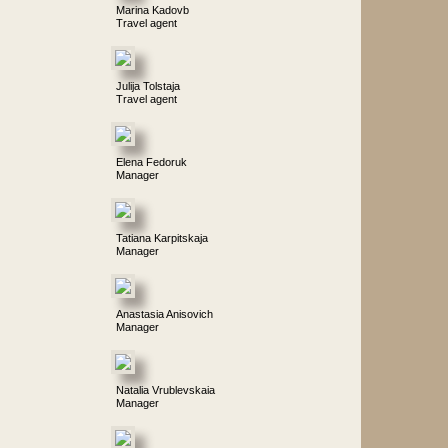
Marina Kadovb
Travel agent
Julija Tolstaja
Travel agent
Elena Fedoruk
Manager
Tatiana Karpitskaja
Manager
Anastasia Anisovich
Manager
Natalia Vrublevskaia
Manager