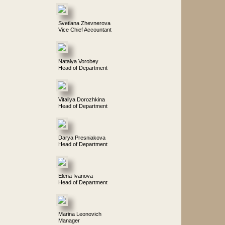
Svetlana Zhevnerova
Vice Chief Accountant
Natalya Vorobey
Head of Department
Vitaliya Dorozhkina
Head of Department
Darya Presniakova
Head of Department
Elena Ivanova
Head of Department
Marina Leonovich
Manager