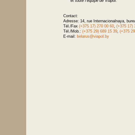
et toute l’équipe de Viapol.
Contact:
Adresse: 14, rue Internacionalnaya, bur
Tél./Fax
(+375 17) 270 00 60
,
(+375 17) 
Tél./Mob.:
(+375 29) 689 15 39
,
(+375 29
E-mail:
belarus@viapol.by