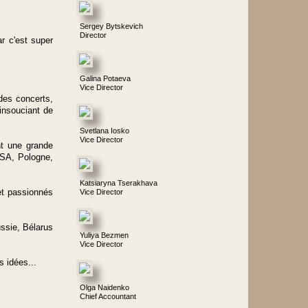
Sergey Bytskevich
Director
r c'est super
Galina Potaeva
Vice Director
des concerts,
insouciant de
Svetlana Iosko
Vice Director
nt une grande
USA, Pologne,
Katsiaryna Tserakhava
 et passionnés
Vice Director
ssie, Bélarus
Yuliya Bezmen
Vice Director
 idées...
Olga Naidenko
Chief Accountant