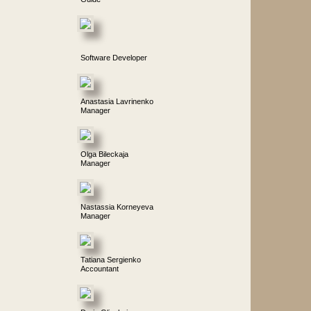
Software Developer
Anastasia Lavrinenko
Manager
Olga Bileckaja
Manager
Nastassia Korneyeva
Manager
Tatiana Sergienko
Accountant