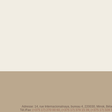
Adresse: 14, rue Internacionalnaya, bureau 4, 220030, Minsk, Bél
Tél./Fax:
(+375 17) 270 00 60
,
(+375 17) 379 15 39
,
(+375 17) 328 