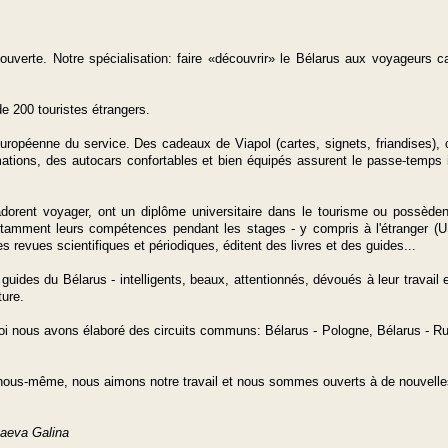
ouverte. Notre spécialisation: faire «découvrir» le Bélarus aux voyageurs ca
 200 touristes étrangers.
européenne du service. Des cadeaux de Viapol (cartes, signets, friandises), 
mations, des autocars confortables et bien équipés assurent le passe-temps 
orent voyager, ont un diplôme universitaire dans le tourisme ou possède
nstamment leurs compétences pendant les stages - y compris à l'étranger (
 revues scientifiques et périodiques, éditent des livres et des guides...
uides du Bélarus - intelligents, beaux, attentionnés, dévoués à leur travail
ture.
oi nous avons élaboré des circuits communs: Bélarus - Pologne, Bélarus - Ru
 nous-même, nous aimons notre travail et nous sommes ouverts à de nouvelles
aeva Galina