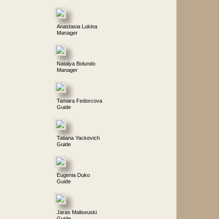
Anastasia Lukina
Manager
Natalya Bolundo
Manager
Tamara Fedorcova
Guide
Tatiana Yackevich
Guide
Eugenia Duko
Guide
Jaras Maliseuski
Guide