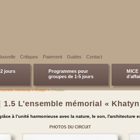
ouvelle
Сritiques
Paiement
Guides
Contact
-2 jours
Programmes pour
MICE 
groupes de 1-5 jours
d’affa
ensemble mémorial « Khatyn »
/
Photos
1.5 L'ensemble mémorial « Khatyn
râce à l’unité harmonieuse avec la nature, le son, l'architecture ex
PHOTOS DU CIRCUIT