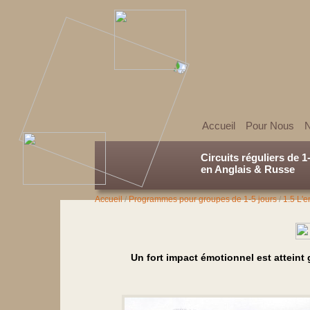
Accueil
Pour Nous
N
Circuits réguliers de 1
en Anglais & Russe
Accueil
/
Programmes pour groupes de 1-5 jours
/
1.5 L'
Un fort impact émotionnel est atteint g