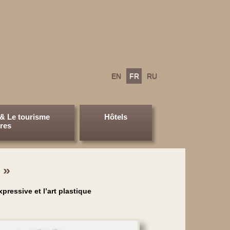
EN
FR
RU
& Le tourisme
Hôtels
ires
 »
pressive et l’art plastique