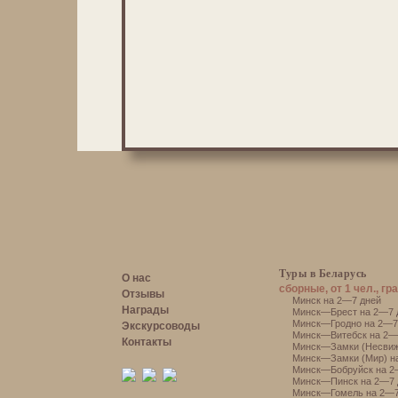
Туры в Беларусь
О нас
сборные, от 1 чел., гр
Отзывы
Минск на 2—7 дней
Награды
Минск—Брест на 2—7 
Минск—Гродно на 2—7
Экскурсоводы
Минск—Витебск на 2—
Контакты
Минск—Замки (Несвиж
Минск—Замки (Мир) н
Минск—Бобруйск на 2
Минск—Пинск на 2—7 
Минск—Гомель на 2—7