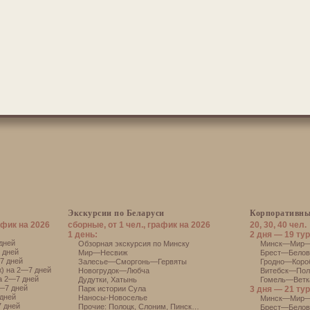
Экскурсии по Беларуси
Корпоративны
афик на 2026
сборные, от 1 чел., график на 2026
20, 30, 40 чел.
1 день:
2 дня — 19 тур
дней
Обзорная экскурсия по Минску
Минск—Мир—Н
 дней
Мир—Несвиж
Брест—Белове
7 дней
Залесье—Сморгонь—Гервяты
Гродно—Короб
) на 2—7 дней
Новогрудок—Любча
Витебск—Поло
а 2—7 дней
Дудутки
,
Хатынь
Гомель—Ветка
—7 дней
Парк истории Сула
3 дня — 21 тур
дней
Наносы-Новоселье
Минск—Мир—
 дней
Прочие:
Полоцк
,
Слоним
,
Пинск
…
Брест—Белов