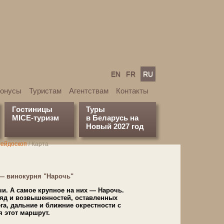
EN
FR
RU
бонусы
Туристам
Агентствам
Контакты
Гостиницы
Туры
MICE-туризм
в Беларусь на
Новый 2027 год
алейдоскоп
/
Карта
 — винокурня "На­рочь"
и. А са­мое круп­ное на них — На­рочь.
ряд и возвышенностей, оставленных
ре­га, дальние и ближние окрестности с
­бя этот маршрут.