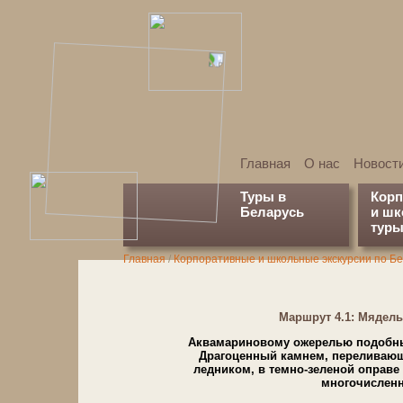
Главная
О нас
Новост
Туры в
Кор
Беларусь
и ш
туры
Главная
/
Кор­по­ра­тив­ные и школьные экс­кур­сии по Бе­
Марш­рут 4.1: Мя­дел
Аквамариновому ожерелью по­доб­ны оз
Драгоценный кам­нем, переливающ
ледником, в темно-зеленой оправе хв
мно­го­чис­лен­