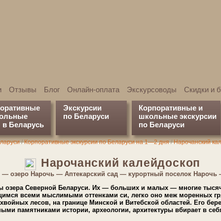
и
Отзывы
Блог
Онлайн-оплата
Экскурсоводы
Скидки и 
поративные
Экскурсии
Корпоративные и
кольные
по Беларуси
школьные экскурсии
 в Беларусь
по Беларуси
ла­ру­си
/
Кор­по­ра­тив­ные экс­кур­сии по Бе­ла­ру­си на 1—2 дня
/
На­ро­чан­ский к
На­ро­чан­ский калейдоскоп
ь — озе­ро На­рочь — Аптекарский сад — курортный по­се­лок На­рочь
е­ра Се­вер­ной Бе­ла­ру­си. Их — боль­ших и ма­лых — мно­гие ты­ся­ч
имся все­ми мыслимыми оттенками си, лег­ко оно меж моренных г
ойных ле­сов, на гра­ни­це Мин­ской и Ви­теб­ской об­ла­стей. Его бе­
ны­ми па­мят­ни­ка­ми ис­то­рии, ар­хео­ло­гии, ар­хи­тек­ту­ры вбирает в се