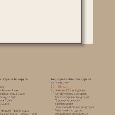
е туры в Беларусь
Корпоративные экскурсии
по Беларуси
30—40 чел.
ов:
1 день — 82 экскурсии:
есвиж 2 дня
жская пуща 2 дня
Исторические экскурсии
чицы 2 дня
Архитектурные экскурсии
цк 2 дня
Природа экскурсии
 2 дня
Великие люди
:
Производственные экскурсии
Авторские экскурсии
Несвиж—Брест 3 дня
Экскурсии с анимациями
ежская пуща—Кобрин 3 дня