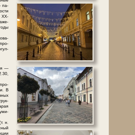
ь­ные
— па­
о­сти
а ХХ-
а­же­
го­ды
о­ва­
­про­
­гул­
нья —
2.30,
 про­
ии. В
ч­ных
трук­
а­рая
у­ми­
т. н.
с­ный
к­ции