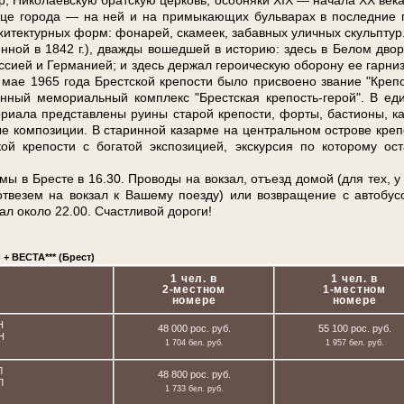
Ни­ко­ла­ев­скую брат­скую цер­ковь, особ­ня­ки XIX — на­ча­ла ХХ ве­к
 ули­це го­ро­да — на ней и на примыкающих бульварах в по­след­ние 
хи­тек­тур­ных форм: фонарей, ска­ме­ек, забавных улич­ных скульп­тур
ой в 1842 г.), два­жды во­шед­шей в ис­то­рию: здесь в Бе­лом двор
си­ей и Гер­ма­ни­ей; и здесь дер­жал ге­ро­и­че­скую обо­ро­ну ее гар­ни­
В мае 1965 го­да Брест­ской кре­по­сти бы­ло присвоено звание "Креп
венный мемориальный ком­плекс "Брест­ская крепость-герой". В еди
­ла пред­став­ле­ны ру­и­ны ста­рой кре­по­сти, фор­ты, ба­сти­о­ны, ка
 ком­по­зи­ции. В ста­рин­ной ка­зар­ме на цен­траль­ном ост­ро­ве кре­п
кре­по­сти с бо­га­той экс­по­зи­ци­ей, экскурсия по ко­то­ро­му ост
мы в Бре­сте в 16.30. Проводы на вок­зал, отъезд до­мой (для тех, у
везем на вок­зал к Ва­ше­му по­ез­ду) или возвращение с ав­то­бу­
зал око­ло 22.00. Счастливой до­ро­ги!
+ ВЕСТА*** (Брест)
1 чел. в
1 чел. в
2-местном
1-местном
номере
номере
Н
48 000 рос. руб.
55 100 рос. руб.
Н
1 704 бел. руб.
1 957 бел. руб.
Л
48 800 рос. руб.
Л
1 733 бел. руб.