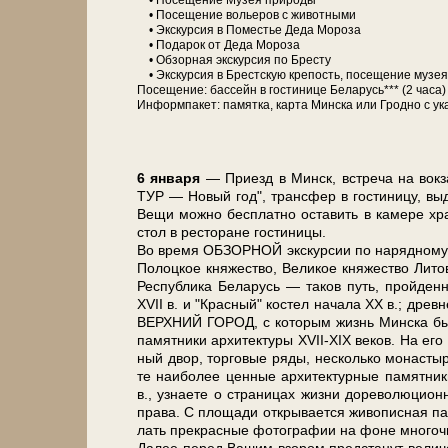
• По­се­ще­ние Музея при­ро­ды
• По­се­ще­ние во­лье­ров с жи­вот­ны­ми
• Экс­кур­сия в По­ме­стье Де­да Мо­ро­за
• Подарок от Де­да Мо­ро­за
• Об­зор­ная экскурсия по Бре­сту
• Экс­кур­сия в Брестскую кре­пость, посещение му­зея
По­се­ще­ние: бас­сейн в го­сти­ни­це Бе­ла­русь*** (2 ча­са)
Ин­форм­па­кет: па­мят­ка, кар­та Мин­ска или Грод­но с ука­
6 ян­ва­ря
— При­езд в Минск, встре­ча на вок­з
ТУР — Но­вый год", транс­фер в го­сти­ни­цу, выда
Вещи мож­но бес­плат­но оста­вить в ка­ме­ре хра­
стол в ре­сто­ра­не го­сти­ни­цы.
Во вре­мя ОБЗОРНОЙ экс­кур­сии по нарядному Мин­
По­лоц­кое кня­же­ство, Ве­ли­кое кня­же­ство Ли­т
Рес­пуб­ли­ка Бе­ла­русь — та­ков путь, прой­де
ХVII в. и "Крас­ный" ко­стел на­ча­ла ХХ в.; древ­н
ВЕРХНИЙ ГОРОД, с ко­то­рым жизнь Мин­ска бы­ла с
па­мят­ни­ки ар­хи­тек­ту­ры XVII-XIX ве­ков. На
ный двор, тор­го­вые ря­ды, не­сколь­ко мо­на­стыр
те наи­бо­лее цен­ные ар­хи­тек­тур­ные па­мят­ни­
в., узна­е­те о стра­ни­цах жиз­ни до­ре­во­лю­ци­он­н
пра­ва. С пло­ща­ди от­кры­ва­ет­ся жи­во­пис­ная 
лать пре­крас­ные фо­то­гра­фии на фо­не мно­го­ч