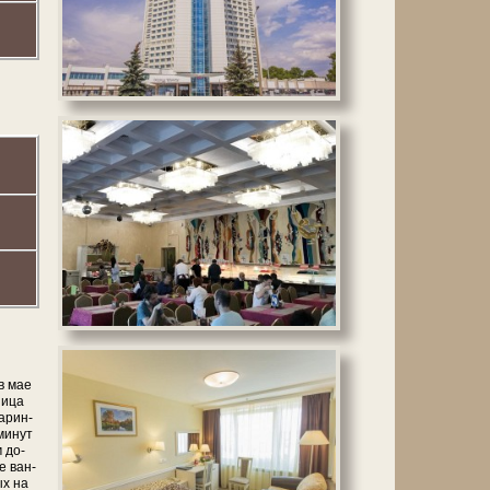
 в мае
ни­ца
а­рин­
ми­нут
м до­
ые ван­
ых на