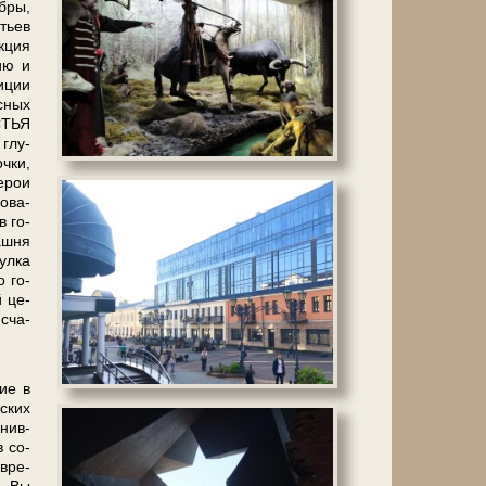
б­ры,
­тьев
к­ция
нию и
зиции
сных
ЕСТЬЯ
 глу­
ч­ки,
герои
­ва­
в го­
аш­ня
ул­ка
о го­
й це­
 сча­
ние в
­ских
­нив­
в со­
­вре­