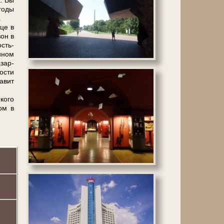
а. Вы
го­ды
.
­це в
зон в
ость-
­ном
­зар­
о­сти
а­вит
 кого
сом в