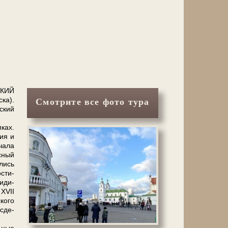
ССКИЙ
ска).
Смотрите все фото тура
­ский
­ках.
сия и
ча­ла
с­ный
­лись
­сти­
и­ди­
 ХVII
ко­го
 сде­