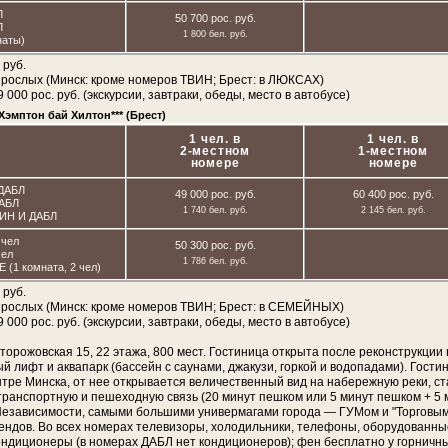
Л
50 700 рос. руб.
Л
1 800 бел. руб.
наты)
 руб.
зрослых (Минск: кроме номеров ТВИН; Брест: в ЛЮКСАХ)
00 рос. руб. (экскурсии, завтраки, обеды, место в автобусе)
Хэмптон бай Хилтон*** (Брест)
1 чел. в
1 чел. в
2-местном
1-местном
номере
номере
 ДАБЛ
49 000 рос. руб.
60 400 рос. руб.
ДАБЛ
1 740 бел. руб.
2 145 бел. руб.
ВИН И ДАБЛ
 чел
50 300 рос. руб.
чел
1 786 бел. руб.
(1 комната, 2 чел)
 руб.
взрослых (Минск: кроме номеров ТВИН; Брест: в СЕМЕЙНЫХ)
00 рос. руб. (экскурсии, завтраки, обеды, место в автобусе)
то­ро­жов­ская 15, 22 эта­жа, 800 мест. Го­сти­ни­ца от­кры­та по­сле ре­кон­струк­ции
й лифт и ак­ва­парк (бас­сейн с сау­на­ми, джа­ку­зи, гор­кой и во­до­па­да­ми). Го­сти­
ен­тре Мин­ска, от нее от­кры­ва­ет­ся величественный вид на на­бе­реж­ную ре­ки, ст
 транс­порт­ную и пе­ше­ход­ную связь (20 ми­нут пеш­ком или 5 ми­нут пеш­ком + 5 
Не­за­ви­си­мо­сти, са­мы­ми боль­ши­ми уни­вер­ма­га­ми го­ро­да — ГУМом и "Тор­го­вы
ен­дов. Во всех но­ме­рах те­ле­ви­зо­ры, хо­ло­диль­ни­ки, те­ле­фо­ны, обо­ру­до­ван­н
, кон­ди­ци­о­не­ры (в но­ме­рах ДАБЛ нет кондиционеров); фен бес­плат­но у горничн