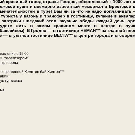
й кра­си­вый го­род стра­ны Грод­но, обновленный к 1000-летн
­ской пу­щи и все­мир­но из­вест­ный ме­мо­ри­ал в Брест­ской 
­ме­ча­тель­но­стей в ту­ре! Вам ни за что не на­до до­пла­чи­вать
­ри­ста у ва­го­на и транс­фер в го­сти­ни­цу, купание в ак­ва­пар
завтраки швед­ский стол, вкус­ные обе­ды каж­дый день, ори­
­де­те жить в са­мом кра­си­вом ме­сте в цен­тре в луч­
ас­сей­ном). В Грод­но — в го­сти­ни­це НЕМАН*** на глав­ной пло
— в уютной го­сти­ни­це ВЕСТА*** в цен­тре го­ро­да и в со­вре­
а­се­ле­ние с 12.00
, те­ле­ви­зо­ром:
нтр го­ро­да
в со­вре­мен­ной Хэмптон бай Хилтон***
та­ции
бус турк­лас­са
тье