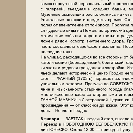
за­мок вернул свой первоначальный королевский
с галереей, въездная и средняя баш­ни, мерн
Музейные экс­по­зи­ции рас­по­ло­жи­лись на че­т
Уникальные на­ход­ки и пред­ме­ты вре­мен Сте
пол­ня­ют впе­чат­ле­ние от той эпо­хи. Прогулк
ся чу­дес­ные ви­ды на Не­ман, ис­то­ри­че­ский 
ма­ти­че­ские со­бы­тия вто­ро­го и тре­тье­го раз
ло­жен ря­дом; осмотр внут­рен­не­го дво­ра. Гро
часть со­став­ля­ло ев­рей­ское на­се­ле­ние. По­
по­след­ние го­ды.
На ули­цах, рас­хо­дя­щих­ся во все сто­ро­ны от 
ка­то­ли­че­ские (бер­нар­дин­ский, бри­гит­ский, фр
ки зна­ти и ря­до­вая граж­дан­ская за­строй­ка. Изо
льеф де­ла­ют ис­то­ри­че­ский центр Грод­но не
стел — ФАРНЫЙ (1703 г.) по­ра­жа­ет ве­ли­чи­ем 
уни­каль­ным ал­та­рем. Прогулка по СОВЕТСКОЙ у
я­ние и изыс­кан­ность ста­рин­но­го го­ро­да бла
мно­го­чис­лен­ных ка­фе со ста­рин­ны­ми ин­те
ГАН­НОЙ МУЗЫКИ в Лютеранской Церкви св. Иоа
произведения — от клас­си­ки до джа­за. Этот кон
день… Ноч­лег в Грод­но.
8 ян­ва­ря
— ЗАВ­ТРАК швед­ский стол, вы­се­ле­ние
Пе­ре­езд в НОВОГОДНЮЮ БЕЛОВЕЖСКУЮ ПУЩУ, за­н
дия ЮНЕСКО. Около 12.00 — приезд в Пущу. Ныне э