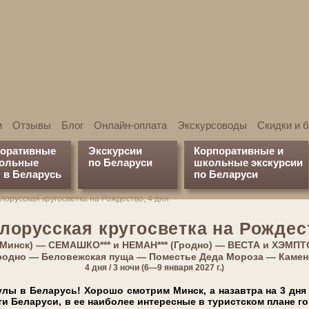
и
Отзывы
Блог
Онлайн-оплата
Экскурсоводы
Скидки и 
поративные
Экскурсии
Корпоративные и
кольные
по Беларуси
школьные экскурсии
 в Беларусь
по Беларуси
лорусская кругосветка на Рождество, 4 дня
­ло­рус­ская кру­го­свет­ка на Рожде
Минск) — СЕМАШКО*** и НЕМАН*** (Грод­но) — ВЕСТА и ХЭМПТ
д­но — Бе­ло­веж­ская пу­ща — По­ме­стье Де­да Мо­ро­за — Ка­ме
4 дня / 3 ночи (6—9 ян­ва­ря 2027 г.)
улы в Бе­ла­русь! Хорошо смотрим Минск, а назавтра на 3 дня 
 Бе­ла­ру­си, в ее наи­бо­лее ин­те­рес­ные в ту­рист­ском пла­не го