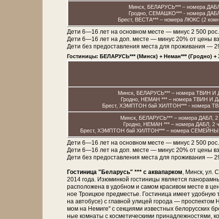
Минск, БЕЛАРУСЬ*** – номера ДАБ
Гродно, СЕМАШКО*** - номера ДАБ
Брест, ВЕСТА*** – номера ЛЮКС (2 ком
Дети 6—16 лет на основном месте — минус 2 500 рос.
Дети 6—16 лет на доп. месте — минус 20% от цены в
Дети без предоставления места для проживания — 29 0
Гостиницы: БЕЛАРУСЬ*** (Минск) + Неман*** (Гродно) + 
Минск, БЕЛАРУСЬ*** – номера ТВИН И
Гродно, НЕМАН *** – номера ТВИН И 
Брест, ХЭМПТОН бай ХИЛТОН*** - номера Т
Минск, БЕЛАРУСЬ*** – номера ДАБЛ, 2
Гродно, НЕМАН *** – номера ДАБЛ, 2 
Брест, ХЭМПТОН бай ХИЛТОН*** – номера СЕМЕЙНЫЕ 
Дети 6—16 лет на основном месте — минус 2 500 рос.
Дети 6—16 лет на доп. месте — минус 20% от цены 
Дети без предоставления места для проживания — 29 0
Го­сти­ни­ца "Бе­ла­русь" *** с ак­ва­пар­ком
, Минск, ул. С
2014 го­да. Изю­мин­кой го­сти­ни­цы яв­ля­ет­ся па­но­рам­ны
рас­по­ло­же­на в удоб­ном и са­мом кра­си­вом ме­сте в ц
ное Тро­иц­кое пред­ме­стье. Го­сти­ни­ца име­ет удоб­ную
на ав­то­бу­се) с глав­ной ули­цей го­ро­да — про­спек­том 
мом на Не­ми­ге" с сек­ци­я­ми из­ве­ст­ных бе­ло­рус­ских бр
ные ком­на­ты с кос­ме­ти­че­ски­ми при­над­леж­но­стя­ми