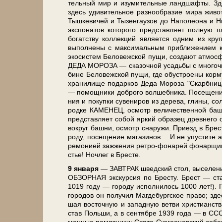
тель­ный мир и изу­ми­тель­ные ланд­шаф­ты. Зде
здесь уди­ви­тель­ное раз­но­об­ра­зие ми­ра жи­
Тыш­ке­ви­чей и Ты­зен­гау­зов до На­по­лео­на и
экс­по­на­тов ко­то­ро­го пред­став­ля­ет пол­н
богатству кол­лек­ций яв­ля­ет­ся од­ним из к
выполнены с максимальным приближением к р
экосистем Бе­ло­веж­ской пу­щи, со­зда­ют ат­м
ДЕДА МОРОЗА — ска­зоч­ной усадь­бы с мно­го­чис­
би­не Бе­ло­веж­ской пу­щи, где обу­стро­е­ны кор­м
хра­ни­ли­ще по­дар­ков Де­да Мо­ро­за "Скарб­ни
— помощники доброго волшебника. По­се­ще­ни
ния и по­куп­ки су­ве­ни­ров из де­ре­ва, гли­ны, с
род­ке КАМЕНЕЦ, осмотр ве­ли­че­ствен­ной башн
пред­став­ля­ет со­бой яр­кий об­ра­зец древ­не­го
вокруг баш­ни, осмотр сна­ру­жи. При­езд в Брест в
ро­ду, посещение ма­га­зи­нов… И не упустите ат
ре­мо­ни­ей за­жже­ния ретро-фонарей фо­нар­щи­к
стье! Ноч­лег в Бре­сте.
9 ян­ва­ря
— ЗАВ­ТРАК швед­ский стол, вы­се­ле­ние
ОБЗОРНАЯ экскурсия по Бре­сту. Брест — ста­рин
1019 го­ду — го­ро­ду ис­пол­ни­лось 1000 лет!).
го­ро­дов он по­лу­чил Маг­де­бург­ское пра­во; зд
шая во­сточ­ную и за­пад­ную вет­ви хри­сти­ан­ст
став Поль­ши, а в сен­тяб­ре 1939 го­да — в СССР.