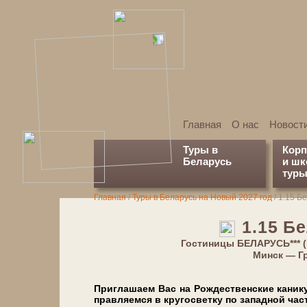
Главная
О нас
Новост
Туры в
Кор
Беларусь
и ш
туры
Главная
/
Туры в Беларусь на Новый 2027 год
/
1.15 Бе
1.15 Бе
Гостиницы БЕЛАРУСЬ*** (
Минск — Гро
Приглашаем Вас на Рож­де­ствен­ские каник
прав­ля­ем­ся в кругосветку по западной ча­сти