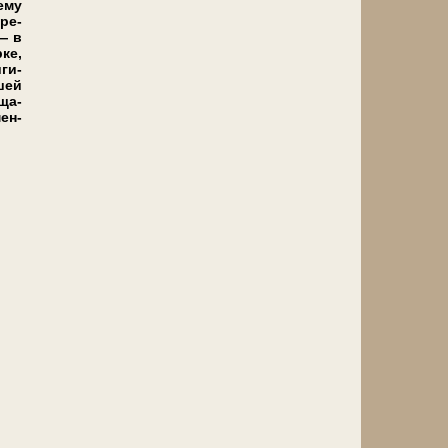
ему
кре­
 — в
­ке,
ги­
шей
­ща­
мен­