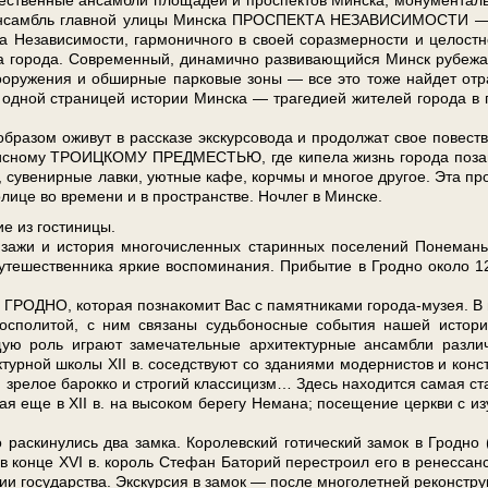
ественные ан­сам­бли пло­ща­дей и про­спек­тов Мин­ска, мо­ну­мен­тал
и­тый ан­самбль глав­ной ули­цы Мин­ска ПРОСПЕКТА НЕЗАВИСИМОСТИ 
 Не­за­ви­си­мо­сти, гар­мо­нич­но­го в сво­ей со­раз­мер­но­сти и це­лост­н
ч­ка го­ро­да. Современный, ди­на­мич­но раз­ви­ваю­щий­ся Минск ру­бе­ж
о­ору­же­ния и об­шир­ные пар­ко­вые зоны — все это то­же най­дет от­р
дной страницей ис­то­рии Мин­ска — трагедией жи­те­лей го­ро­да в 
­ра­зом ожи­вут в рас­ска­зе экс­кур­со­во­да и про­дол­жат свое по­вест­в
­пис­но­му ТРО­ИЦКО­МУ ПРЕД­МЕСТЬЮ, где ки­пе­ла жизнь го­ро­да по­за
еи, су­ве­нир­ные лав­ки, уют­ные ка­фе, корч­мы и мно­гое дру­гое. Эта про
о­ли­це во вре­ме­ни и в про­стран­стве. Ноч­лег в Мин­ске.
 из го­сти­ни­цы.
жи и ис­то­рия мно­го­чис­лен­ных ста­рин­ных по­се­ле­ний По­не­ма­
те­ше­ствен­ни­ка яр­кие вос­по­ми­на­ния. При­бы­тие в Грод­но око­ло 1
ОДНО, ко­то­рая по­зна­ко­мит Вас с па­мят­ни­ка­ми города-музея. В
по­ли­той, с ним свя­за­ны судь­бо­нос­ные со­бы­тия на­шей ис­то­р
ю роль иг­ра­ют за­ме­ча­тель­ные ар­хи­тек­тур­ные ан­сам­бли раз­ли
­тур­ной шко­лы XII в. со­сед­ству­ют со зда­ни­я­ми мо­дер­ни­стов и кон­с
нс, зре­лое ба­рок­ко и стро­гий клас­си­цизм… Здесь на­хо­дит­ся са­мая ст
я еще в XII в. на вы­со­ком бе­ре­гу Не­ма­на; посещение церк­ви с из
 рас­ки­ну­лись два зам­ка. Ко­ро­лев­ский го­ти­че­ский за­мок в Грод­но (
кон­це XVI в. ко­роль Сте­фан Ба­то­рий пе­ре­стро­ил его в ре­нес­сан
рии го­су­дар­ства. Экс­кур­сия в за­мок — по­сле многолетней ре­кон­стру