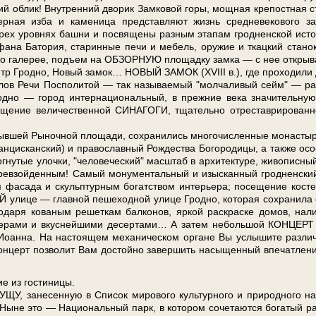
 об­лик! Внутренний дво­рик Зам­ко­вой го­ры, мощная крепостная 
ая изба и каменица пред­став­ля­ют жизнь сред­не­ве­ко­во­го зам
ы­рех уров­нях баш­ни и по­свя­ще­ны разным этапам грод­нен­ской ис­то
фана Батория, ста­рин­ные пе­чи и ме­бель, ору­жие и ткацкий стано
а по галерее, подъ­ем на ОБЗОРНУЮ пло­щад­ку зам­ка — с нее от­кры­в
центр Грод­но, Но­вый за­мок… НОВЫЙ ЗАМОК (XVIII в.), где про­хо­ди­ли
­де­лов Ре­чи Поспо­ли­той — так на­зы­ва­е­мый "мол­ча­ли­вый сейм" — ра
д­но — го­род ин­тер­на­ци­о­наль­ный, в преж­ние ве­ка зна­чи­тель­ну
се­ще­ние ве­ли­че­ствен­ной СИНАГОГИ, тща­тель­но от­ре­ста­ври­ро­ван­
быв­шей Рыночной пло­ща­ди, со­хра­ни­лись мно­го­чис­лен­ные мо­на­сты
ан­цис­кан­ский) и пра­во­слав­ный Рож­де­ства Бо­го­ро­ди­цы, а так­же осо
гнутые улоч­ки, "че­ло­ве­че­ский" мас­штаб в ар­хи­тек­ту­ре, жи­во­пис­ны
превзойденным! Са­мый мо­ну­мен­таль­ный и изыс­кан­ный грод­нен­ски
фа­са­да и скульп­тур­ным бо­гат­ством ин­те­рье­ра; посещение ко­сте
ли­це — глав­ной пе­ше­ход­ной ули­це Грод­но, ко­то­рая со­хра­ни­ла
годаря ко­ва­ным ре­шет­кам бал­ко­нов, яр­кой рас­крас­ке до­мов, на­л
­рье­ра­ми и вкус­ней­ши­ми де­сер­та­ми… А затем не­боль­шой КОНЦЕР
н­на. На на­сто­я­щем механическом органе Вы услы­ши­те раз­лич
­церт поз­во­лит Вам до­стой­но завершить на­сы­щен­ный впе­чат­ле­ни
 из го­сти­ни­цы.
е­сен­ную в Спи­сок ми­ро­во­го куль­тур­но­го и при­род­но­го на
то — На­ци­о­наль­ный парк, в ко­то­ром со­че­та­ют­ся бо­га­тый ра