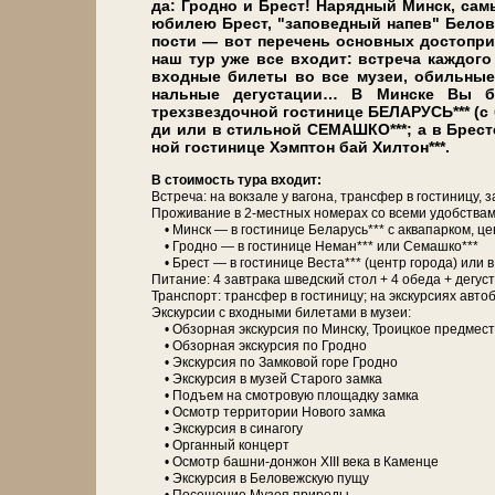
да: Грод­но и Брест! Нарядный Минск, самы
юбилею Брест, "заповедный на­пев" Бе­ло­веж
по­сти — вот пе­ре­чень ос­нов­ных до­сто­при
наш тур уже все вхо­дит: встре­ча каж­до­го ту
входные би­ле­ты во все му­зеи, обильные 
наль­ные де­густа­ции… В Мин­ске Вы бу
трехзвездочной го­сти­ни­це БЕЛАРУСЬ*** (с б
ди или в стиль­ной СЕМАШКО***; а в Бре­сте 
ной го­сти­ни­це Хэмптон бай Хилтон***.
В стоимость ту­ра вхо­дит:
Встреча: на вок­за­ле у ва­го­на, транс­фер в го­сти­ни­цу, з
Про­жи­ва­ние в 2-местных но­ме­рах со все­ми удоб­ства­ми
• Минск — в го­сти­ни­це Бе­ла­русь*** с ак­ва­пар­ком, це
• Грод­но — в го­сти­ни­це Не­ман*** или Семашко***
• Брест — в го­сти­ни­це Веста*** (центр го­ро­да) или 
Питание: 4 зав­тра­ка швед­ский стол + 4 обе­да + де­гус
Транс­порт: транс­фер в го­сти­ни­цу; на экс­кур­си­ях ав­то­
Экскурсии с вход­ны­ми би­ле­та­ми в му­зеи:
• Об­зор­ная экскурсия по Мин­ску, Тро­иц­кое пред­ме­с
• Об­зор­ная экскурсия по Грод­но
• Экс­кур­сия по Зам­ко­вой го­ре Грод­но
• Экс­кур­сия в му­зей Старого зам­ка
• Подъем на смот­ро­вую пло­щад­ку зам­ка
• Осмотр тер­ри­то­рии Но­во­го зам­ка
• Экс­кур­сия в си­на­го­гу
• Ор­ган­ный кон­церт
• Осмотр башни-донжон ХІІІ ве­ка в Каменце
• Экс­кур­сия в Бе­ло­веж­скую пу­щу