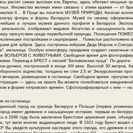
сь рас­тет са­мая вы­со­кая ель Ев­ро­пы, здесь оби­та­ют мощ­ные зу
вот­ных. Множество ве­ли­ких имен свя­за­но с эти­ми кра­я­ми — от бра
 Ни­ко­лая II… В Пу­ще вы по­се­ти­те МУЗЕЙ ПРИРОДЫ, бо­га­тая кол­ле
ую па­лит­ру фло­ры и фа­у­ны Бе­ла­ру­си. Музей по сво­е­му оформле
руп­ней­ших и луч­ших му­зеев данного профиля в Бе­ла­ру­си. Экспо
еальности, отображают видовое бо­гат­ство и насыщенность ле
о­сфе­ру присутствия сре­ди первобытной при­ро­ды. По­се­ще­ние ПОМ
лен­ны­ми по­строй­ка­ми и сюр­при­за­ми… По­ме­стье рас­по­ло­же­но в
уш­ки для зуб­ров. Здесь по­стро­е­ны из­буш­ки Де­да Мо­ро­за и Сне­гу­ро
­ца", мель­ни­ца. Особую ат­мо­сфе­ру праздника со­зда­ют ска­зоч­ные 
е ВОЛЬЕРОВ С ЖИВОТНЫМИ. Сво­бод­ное вре­мя для фо­то­гра­фи­ро
о­лом­ки. Пе­ре­езд в БРЕСТ с пес­ней "Бе­ло­веж­ская пу­ща". По до­ро­ге, 
и-донжон, по­стро­ен­ной в кон­це ХІІІ ве­ка. Высотой 30 мет­ров, б
 обо­рон­но­го зод­че­ства: тол­щи­на ее стен 2,5 м! Экскурсионная про­г
е­че­ром, раз­ме­ще­ние в го­сти­ни­це. Сво­бод­ное вре­мя, про­гул­ки п
тракцию — здесь на за­ка­те Вы мо­же­те по­лю­бо­вать­ся еже­днев­но
ом в фор­ме пет­ров­ских вре­мен. Сфо­то­гра­фи­ро­вать­ся с ним — на
 из го­сти­ни­цы.
­ный го­род на гра­ни­це Бе­ла­ру­си и Поль­ши (пер­вое упо­ми­на­
 Город име­ет древ­нюю и на­сы­щен­ную ис­то­рию: пер­вым из бе­ло­рус
есь в 1596 го­ду бы­ла за­клю­че­на Брест­ская цер­ков­ная уния, объ­еди
ва; тут жи­ли мно­гие вы­да­ю­щи­е­ся лю­ди. В 1921 го­ду Брест во­шел 
 Вы уви­ди­те куль­тур­ное на­сле­дие это­го го­ро­да, его древние и со