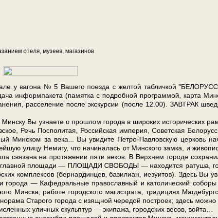
за­ни­ем оте­ля, му­зеев, ма­га­зи­нов
а­ле у ва­го­на № 5 Ва­ше­го по­ез­да с жел­той таб­лич­кой "БЕЛОРУ
ча ин­форм­па­ке­та (па­мят­ка с по­дроб­ной про­грам­мой, кар­та Мин­
не­ния, рас­се­ле­ние по­сле экс­кур­сии (по­сле 12.00). ЗАВ­ТРАК швед
ску Вы узна­е­те о про­шлом го­ро­да в ши­ро­ких ис­то­ри­че­ских рам
ов­ское, Речь Поспо­ли­тая, Рос­сий­ская им­пе­рия, Со­вет­ская Бе­ло­рус­
н­ный Мин­ском за ве­ка... Вы уви­ди­те Петро-Павловскую цер­ковь на­
ей­шую ули­цу Не­ми­гу, что на­чи­на­лась от Мин­ско­го зам­ка, и жи­во­пи
вя­за­на на про­тя­же­нии пя­ти ве­ков. В Верх­нем го­ро­де со­хра­ни
 его глав­ной пло­ща­ди — ПЛОЩАДИ СВОБОДЫ — на­хо­дит­ся ра­ту­ша, го
­ских ком­плек­сов (бер­нар­дин­цев, ба­зи­ли­ан, иезуи­тов). Здесь Вы ув
ки го­ро­да — Ка­фед­раль­ные пра­во­слав­ный и ка­то­ли­че­ский со­бо­ры
о­го Мин­ска, ра­бо­те го­род­ско­го ма­ги­стра­та, тра­ди­ци­ях Маг­де­бург­с
па­но­ра­ма Старого го­ро­да с изящ­ной че­ре­дой по­стро­ек; здесь мож­но
ис­лен­ных улич­ных скульп­тур — эки­па­жа, го­род­ских ве­сов, вой­та…