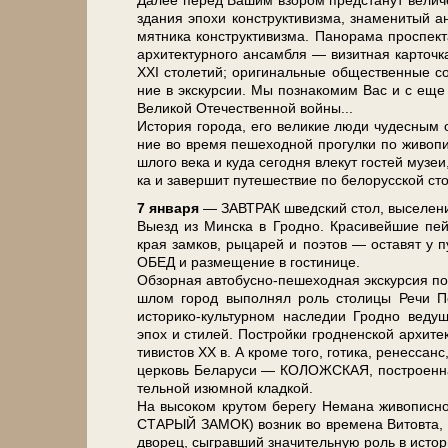
Да­лее пе­ред Ва­шим взо­ром пред­ста­нут велич
зда­ния эпо­хи кон­ст­рук­ти­виз­ма, зна­ме­н
мят­ни­ка кон­ст­рук­ти­виз­ма. Панорама про­спек­та
ар­хи­тек­тур­но­го ан­сам­бля — ви­зит­ная кар­то
ХХI сто­ле­тий; ори­ги­наль­ные об­ще­ствен­ные с
ние в экс­кур­сии. Мы познакомим Вас и с еще о
Ве­ли­кой Оте­че­ствен­ной вой­ны...
История го­ро­да, его ве­ли­кие лю­ди чу­дес­ным об
ние во вре­мя пе­ше­ход­ной про­гул­ки по жи­во
шло­го ве­ка и ку­да се­год­ня вле­кут го­стей му­з
ка и за­вер­шит пу­те­ше­ствие по бе­ло­рус­ской ст
7 ян­ва­ря
— ЗАВ­ТРАК швед­ский стол, вы­се­ле­ние
Выезд из Мин­ска в Грод­но. Красивейшие пей­за­
края зам­ков, ры­ца­рей и по­этов — оста­вят у пу­
ОБЕД и раз­ме­ще­ние в го­сти­ни­це.
Об­зор­ная автобусно-пешеходная экскурсия по ГР
шлом го­род вы­пол­нял роль сто­ли­цы Ре­чи Пос
историко-культурном на­сле­дии Грод­но ве­ду­щу
эпох и сти­лей. По­строй­ки грод­нен­ской ар­хи­тек
ти­ви­стов XX в. А кроме то­го, го­ти­ка, ре­нес­са
цер­ковь Бе­ла­ру­си — КОЛОЖСКАЯ, по­стро­ен­на
тель­ной изюм­ной клад­кой.
На вы­со­ком кру­том бе­ре­гу Не­ма­на жи­во­пис­но
СТАРЫЙ ЗАМОК) воз­ник во вре­ме­на Ви­то­вта, в 
дво­рец, сыг­рав­ший зна­чи­тель­ную роль в ис­то­