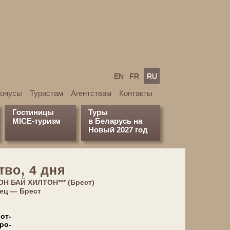
EN
FR
RU
бонусы
Туристам
Агентствам
Контакты
Гостиницы
Туры
MICE-туризм
в Беларусь на
Новый 2027 год
ство, 4 дня
ОН БАЙ ХИЛТОН*** (Брест)
­нец — Брест
от­
­ро­