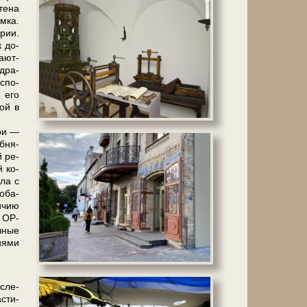
стена
­ка.
­рии.
к до­
а­ют­
 дра­
с­по­
ю его
ной в
­ри —
б­ня­
й ре­
й ко­
­ла с
 оба­
и­чию
Т ОР­
­ные
­я­ми
­сле­
с­ти­