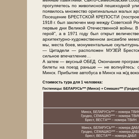
мен­ные па­мят­ни­ки: Свято-Симеоновский со­бор, 
про­гу­ля­е­тесь по жи­во­пис­ной пе­ше­ход­ной
появилось мно­же­ство ори­ги­наль­ных ма­лых ар­
По­се­ще­ние БРЕСТСКОЙ КРЕПОСТИ (по­стро­ен­н
1918 г. был за­клю­чен мир меж­ду Со­вет­ской Рос­
пер­вые дни Ве­ли­кой Оте­че­ствен­ной вой­ны. 
герой", а в 1971 го­ду был от­крыт величест
архитектурно-художественном ан­сам­бле ме­мо­ри­а
мы, ме­ста боев, мо­ну­мен­таль­ные скульп­тур­ные
— Ци­та­де­ли — рас­по­ло­жен МУЗЕЙ Брест­ской 
сильное впе­чат­ле­ние…
А затем — вкус­ный ОБЕД. Окон­ча­ние про­грам­
би­ле­ты на по­езд раньше — не волнуйтесь: от
Минск. При­бы­тие ав­то­бу­са в Минск на ж/д вок­
Стоимость тура для 1 человека:
Гостиницы: БЕЛАРУСЬ*** (Минск) + Семашко*** (Гродно) 
Минск, БЕЛАРУСЬ*** – номера ТВИ
Гродно, СЕМАШКО*** – номера ТВИ
Брест, ВЕСТА*** – номера ТВИН
Минск, БЕЛАРУСЬ*** – номера ДАБ
Гродно, СЕМАШКО*** – номера ДАБ
Брест, ВЕСТА*** – номера ДАБЛ