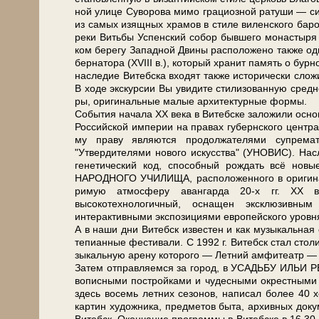
ной ули­це Су­во­ро­ва ми­мо грациозной ратуши — сим­
из са­мых изящ­ных хра­мов в сти­ле ви­лен­ско­го ба­р
ре­ки Вить­бы Успен­ский со­бор быв­ше­го мо­на­сты­ря 
ком бе­ре­гу За­пад­ной Дви­ны рас­по­ло­же­но так­же од
бер­на­то­ра (XVIII в.), ко­то­рый хра­нит па­мять о бу
на­сле­дие Ви­теб­ска вхо­дят так­же ис­то­ри­че­ски сло
В хо­де экс­кур­сии Вы уви­ди­те сти­ли­зо­ван­ную сред­
ры, ори­ги­наль­ные ма­лые ар­хи­тек­тур­ные фор­мы.
События на­ча­ла ХХ ве­ка в Ви­теб­ске заложили основу
Рос­сий­ской им­пе­рии на пра­вах губернского цен­тра),
му пра­ву яв­ля­ют­ся продолжателями супрема
"Утвердителями нового ис­кус­ства" (УНОВИС). Наслед
генетический код, способный рождать всё но­в
НАРОДНОГО УЧИЛИЩА, рас­по­ло­жен­но­го в оригиналь
ри­мую ат­мо­сфе­ру аван­гар­да 20-х гг. ХХ 
высокотехнологичный, осна­щен эксклюзивны
интерактивными экспозициями европейского уров­
А в на­ши дни Ви­тебск из­ве­стен и как му­зы­каль­ная
те­пи­ан­ные фе­сти­ва­ли. С 1992 г. Ви­тебск стал сто­ли
зы­каль­ную аре­ну ко­то­ро­го — Летний ам­фи­те­атр
За­тем от­прав­ля­ем­ся за го­род, в УСАДЬБУ ИЛЬИ Р
во­пис­ны­ми по­строй­ка­ми и чу­дес­ны­ми окрест­ны­
здесь во­семь летних се­зо­нов, на­пи­сал бо­лее 4
кар­тин ху­дож­ни­ка, пред­ме­тов бы­та, ар­хив­ных до