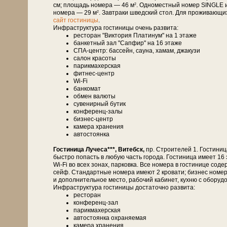
см; площадь номера — 46 м
. Одноместный номер SINGLE 
2
номера — 29 м
. Завтраки шведский стол. Для проживающи
2
сайт гостиницы
.
Инфраструктура гостиницы очень развита:
ресторан "Виктория Платинум" на 1 этаже
банкетный зал "Сапфир" на 16 этаже
СПА-центр: бассейн, сауна, хамам, джакузи
салон красоты
парикмахерская
фитнес-центр
Wi-Fi
банкомат
обмен валюты
сувенирный бутик
конференц-залы
бизнес-центр
камера хранения
автостоянка
Гостиница Лучеса***, Витебск,
пр. Строителей 1. Гостини
быстро попасть в любую часть города. Гостиница имеет 16 э
Wi-Fi во всех зонах, парковка. Все номера в гостинице со
сейф. Стандартные номера имеют 2 кровати; бизнес номер
и дополнительное место, рабочий кабинет, кухню с оборуд
Инфраструктура гостиницы достаточно развита:
ресторан
конференц-зал
парикмахерская
автостоянка охраняемая
камера хранения