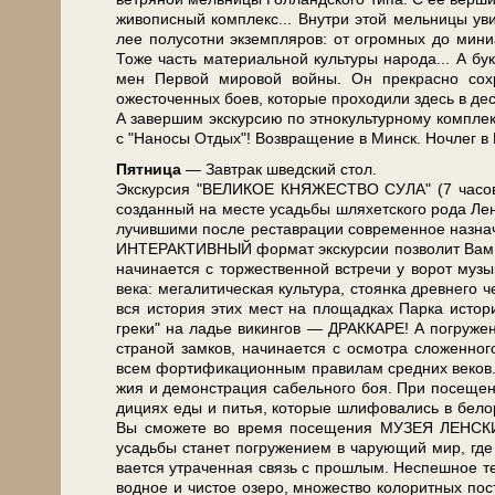
жи­во­пис­ный ком­плекс... Внутри этой мель­ни­
лее полусотни эк­зем­пля­ров: от огромных до мини
Тоже часть ма­те­ри­аль­ной куль­ту­ры на­ро­да... А 
мен Первой ми­ро­вой вой­ны. Он пре­крас­но со­
ожесточенных боев, ко­то­рые про­хо­ди­ли здесь в дес
А завершим экс­кур­сию по этнокультурному ком­пле
с "На­но­сы Отдых"! Воз­вра­ще­ние в Минск. Ноч­лег в
Пят­ни­ца
— Завтрак швед­ский стол.
Экс­кур­сия "ВЕЛИКОЕ КНЯЖЕСТВО СУЛА" (7 ча­сов)
созданный на ме­сте усадь­бы шля­хет­ско­го ро­да Лен­с
лу­чив­ши­ми по­сле ре­став­ра­ции со­вре­мен­ное на­зна
ИНТЕРАКТИВНЫЙ фор­мат экс­кур­сии поз­во­лит Вам пре­в
на­чи­на­ет­ся с торжественной встре­чи у ворот му­зы­
ве­ка: мегалитическая куль­ту­ра, стоянка древ­не­г
вся ис­то­рия этих мест на площадках Парка ис­то­р
греки" на ладье викингов — ДРАККАРЕ! А погружение в с
стра­ной зам­ков, на­чи­на­ет­ся с осмот­ра сложенно
всем фортификационным правилам средних ве­ков. За­
жия и де­мон­стра­ция са­бель­но­го боя. При по­се­щ
ди­ци­ях еды и пи­тья, ко­то­рые шли­фо­ва­лись в бе­ло­
Вы смо­же­те во вре­мя по­се­ще­ния МУЗЕЯ ЛЕНСКИХ 
усадь­бы ста­нет по­гру­же­ни­ем в ча­ру­ю­щий мир, где 
ва­ет­ся утра­чен­ная связь с про­шлым. Не­спеш­ное те
вод­ное и чи­стое озе­ро, мно­же­ство ко­ло­рит­ных по­