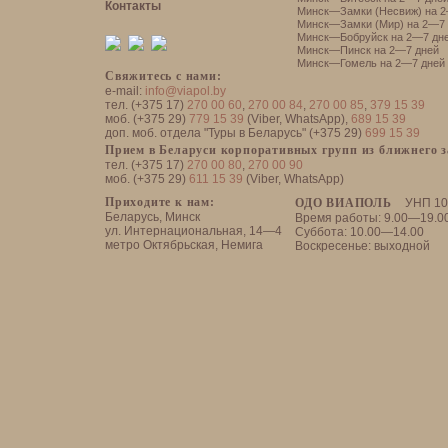
Контакты
Минск—Замки (Несвиж) на 2
Минск—Замки (Мир) на 2—7 
Минск—Бобруйск на 2—7 дн
Минск—Пинск на 2—7 дней
Минск—Гомель на 2—7 дней
Свяжитесь с нами:
e-mail:
info@viapol.by
тел. (+375 17)
270 00 60
,
270 00 84
,
270 00 85
,
379 15 39
моб. (+375 29)
779 15 39
(Viber, WhatsApp),
689 15 39
доп. моб. отдела "Туры в Беларусь" (+375 29)
699 15 39
Прием в Беларуси корпоративных групп из ближнего 
тел. (+375 17)
270 00 80
,
270 00 90
моб. (+375 29)
611 15 39
(Viber, WhatsApp)
Приходите к нам:
ОДО ВИАПОЛЬ
УНП 10
Беларусь, Минск
Время работы: 9.00—19.0
ул. Интернациональная, 14—4
Суббота: 10.00—14.00
метро Октябрьская, Немига
Воскресенье: выходной