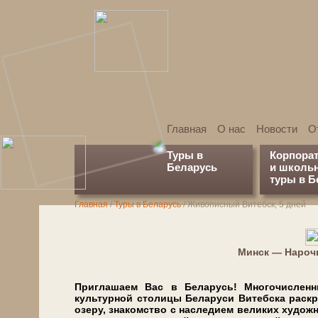
Главная
О нас
Новости
О
Туры в
Корпора
Беларусь
и школь
туры в Б
Главная
/
Туры в Беларусь
/
Живописный Витебск, 5 дней
Минск — Нароч
Приглашаем Вас в Бе­ла­русь! Многочисленные д
культурной сто­ли­цы Бе­ла­ру­си Ви­теб­ска рас
озе­ру, знакомство с на­сле­ди­ем ве­ли­ких ху­дож