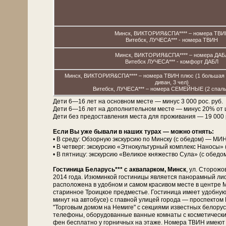
Минск, ВИКТОРИЯ&СПА**** – номера ТВИ
Витебск, ЛУЧЕСА*** - номера ТВИН
Минск, ВИКТОРИЯ&СПА**** – номера ДАБ
Витебск ЛУЧЕСА*** - комфорт ДАБЛ
Минск, ВИКТОРИЯ&СПА**** – номера ТВИН плюс (1 большая к
диван, 3 чел)
Витебск, ЛУЧЕСА*** – номера СЕМЕЙНЫЕ (2 спальн
Дети 6—16 лет на основном месте — минус 3 000 рос. руб.
Дети 6—16 лет на дополнительном месте — минус 20% от 
Дети без предоставления места для проживания — 19 000 рос
Если Вы уже бывали в наших турах — можно отнять:
• В среду: Обзорную экскурсию по Минску (с обедом) — МИ
• В четверг: экскурсию «Этнокультурный комплекс Наносы» 
• В пятницу: экскурсию «Великое княжество Сула» (с обедо
Гостиница Беларусь*** с аквапарком, Минск
, ул. Сторожо
2014 года. Изюминкой гости­ни­цы является панорамный лиф
расположена в удобном и самом красивом месте в центре М
старинное Троицкое предместье. Гостиница имеет удобную
минут на автобусе) с главной улицей города — проспект
"Торговым домом на Немиге" с секциями известных белорусск
телефоны, оборудованные ванные комнаты с косметическими
фен бесплатно у горничных на этаже. Номера ТВИН имеют 