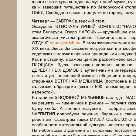
шло­го ве­ка и ку­да се­год­ня вле­кут го­стей му­зеи, су
ка и за­вер­шит пу­те­ше­ствие по бе­ло­рус­ской сто­
ОБЕД. Сво­бод­ное вре­мя, про­гул­ки по го­ро­ду, по­ку
Чет­верг
— ЗАВ­ТРАК швед­ский стол.
Экс­кур­сия "ЭТНОКУЛЬТУРНЫЙ КОМПЛЕКС "НАНОСЫ" (
стам Бе­ла­ру­си. Озеро НАРОЧЬ — круп­ней­шее озе­р
экологически чистом рай­о­не На­ци­о­наль­но­го па
ОТДЫХ"
nanosyotdyh.by
. В этом жи­во­пис­ном ком­пле
XIX ве­ка. Здесь Вы смо­же­те по­гру­зить­ся в ат­мо­сфе­
сед­ству­ют с не­ру­ко­твор­ны­ми при­род­ны­ми ланд­шаф
Как и в ста­ри­ну, в са­мом цен­тре рас­по­ло­же­н
ПЛОЩАДЬ. Здесь воссоздан ко­ло­рит де­рев­ни XI
ДЕРЕВЯННЫХ ДОМОВ с аутен­тич­ны­ми ин­те­рье­ра­ми 
лесть и уют не­спеш­ной жиз­ни в об­ще­нии с при­ро
ста­рин­ная ВЕТРЯНАЯ МЕЛЬНИЦА (по­стро­е­на в 18
каль­ны­ми образцами (свы­ше 500 эк­зем­пля­ров,
наперсток).
В ста­рин­ной ВОДЯНОЙ МЕЛЬНИЦЕ нас ждет МАСТЕР
му рецепту — пшеничное и ржаное — получит каж­ды
булку хле­ба. А в кон­це экс­кур­сии — забрать с
ЧАЕПИТИЯ по­про­бу­ем печенье, баранки и све­же­
рецептам. Осмотрим так­же МУЗЕЙ СЕЛЬСКОГО БЫТА 
осо­бен­но­сти ма­те­ри­аль­ной куль­ту­ры на­ше­го на­ро­д
На небольшом отдалении от ос­нов­ных по­стро­ек к
ветряной мель­ни­цы Голландского ти­па. С ее вершины