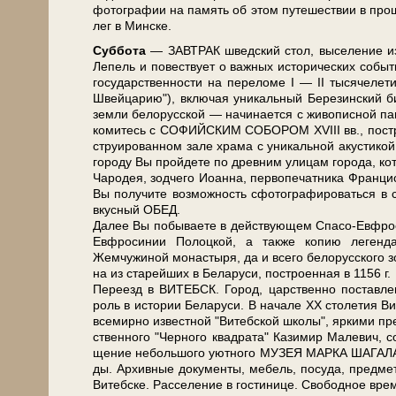
фо­то­гра­фии на па­мять об этом пу­те­ше­ствии в про
лег в Мин­ске.
Суб­бо­та
— ЗАВ­ТРАК швед­ский стол, вы­се­ле­ние из 
Ле­пель и по­вест­ву­ет о важ­ных ис­то­ри­че­ских со­бы­т
го­су­дар­ствен­но­сти на пе­ре­ло­ме I — II ты­ся­че­л
Швей­ца­рию"), вклю­чая уни­каль­ный Бе­ре­зин­ски
зем­ли бе­ло­рус­ской — на­чи­на­ет­ся с жи­во­пис­ной п
ко­ми­тесь с СОФИЙСКИМ СОБОРОМ XVIII вв., по­стро­ен
стру­и­ро­ван­ном за­ле хра­ма с уни­каль­ной акуст
го­ро­ду Вы прой­де­те по древним ули­цам го­ро­да, ко­т
Чародея, зод­че­го Иоан­на, пер­во­пе­чат­ни­ка Фран­ц
Вы получите воз­мож­ность сфотографироваться в 
вкус­ный ОБЕД.
Да­лее Вы по­бы­ва­е­те в дей­ству­ю­щем Спасо-Ев
Ев­фро­си­нии По­лоц­кой, а так­же копию ле­ген­д
Жемчужиной мо­на­сты­ря, да и все­го бе­ло­рус­ско­го
на из ста­рей­ших в Бе­ла­ру­си, по­стро­ен­ная в 1156 г.
Пе­ре­езд в ВИТЕБСК. Город, цар­ствен­но по­став­ле
роль в ис­то­рии Бе­ла­ру­си. В на­ча­ле XX сто­ле­тия Ви
все­мир­но из­вест­ной "Ви­теб­ской шко­лы", яр­ки­ми пре
ствен­но­го "Чер­но­го квад­ра­та" Ка­зи­мир Ма­ле­вич, 
ще­ние не­боль­шо­го уют­но­го МУЗЕЯ МАРКА ШАГАЛА в 
ды. Архивные до­ку­мен­ты, ме­бель, посуда, пред­ме­
Ви­теб­ске. Расселение в го­сти­ни­це. Сво­бод­ное вре­мя