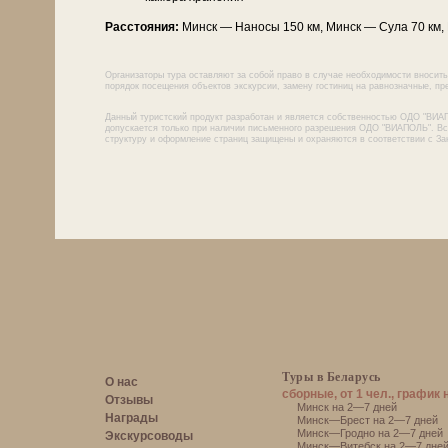
Расстояния:
Минск — На­но­сы 150 км, Минск — Су­ла 70 км, 
Организаторы тура оставляют за собой право в случае необходимости вносить
порядок посещения объектов экскурсии, замену гостиниц на равнозначные, пре
Данный туристский продукт разработан и является собственностью ОДО "ВИА
допускается только при наличии письменного разрешения ОДО "ВИАПОЛЬ". Все
структуру и оформление страниц защищены и охраняются в соответствии с За
Туры в Беларусь
О нас
сборные, от 1 чел., график 
Отзывы
Минск на 2—7 дней
Награды
Минск—Брест на 2—7 дней
Минск—Гродно на 2—7 дней
Экскурсоводы
Минск—Витебск на 2—7 дне