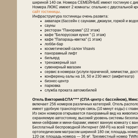
шириной 140 см. Номера СЕМЕЙНЫЕ имеют гостиную с дивано
Номера ЛЮКС имеют 2 комнаты: спальню с двуспальной кро
сайт гостиницы
.
Инфраструктура гостиницы очень развита:
аквапарк (бассейн с саунами, джакузи, горкой и вод
сауны
ресторан "Панорама" (22 этаж)
кафе "Белорусская кухня " (1 этаж)
кафе "Папараць-кветка" (1 этаж)
лобби-бар
косметический салон Visavis
панорамный лифт
бильярд
тренажерный зал
сувенирный магазин
сервис в номерах (услуги прачечной, химчистки, дост
конференц-залы на 16, 50 и 230 мест (амфитеатр)
бизнес-центр
парковка
служба проката автомобилей
Отель Виктория&СПА**** (СПА-центр с бассейном), Минс
включает 256 номеров различных категорий. Отель распол
имеет удобную транспортную связь (10 минут езды) с глав
Из окон номеров открывается панорамный вид на живописн
охраняемую автостоянку, высокий уровень системы безоп
мини-сейфами и мини-барами; имеют ванную комнату с ванн
Бесплатный беспроводной Интернет (WI-FI) на всей терри
ортопедическим матрасом шириной 180 см; площадь номе
120 см; площадь номера — 36 м
. Трехместный номер TWIN
2