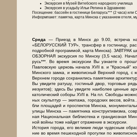
Экс­кур­сия в Музей Витебского на­род­но­го училища
Экс­кур­сия в усадь­бу Ильи Ре­пи­на в Здрав­не­во
По­се­ще­ние: бас­сейн в го­сти­ни­це Бе­ла­русь*** (2 ча­са) 
Ин­форм­па­кет: па­мят­ка, кар­та Мин­ска с ука­за­ни­ем оте­ля, му
Сре­да
— При­езд в Минск до 9.00, встре­ча на во
«БЕЛОРУССКИЙ ТУР», транс­фер в го­сти­ни­цу, рас­се­л
по­дроб­ной про­грам­мой, кар­та Мин­ска). ЗАВ­ТРАК ш
ОБЗОРНАЯ экскурсия по Мин­ску (3,5 ча­са). Начало 
русь***. Во вре­мя экс­кур­сии Вы узна­е­те о про­шл
Павловскую цер­ковь на­ча­ла ХVII в. и "Крас­ный" ко­с
Мин­ско­го зам­ка, и жи­во­пис­ный Верх­ний го­род, с 
Верх­нем го­ро­де со­хра­ни­лись па­мят­ни­ки ар­хи­тек
Вы уви­ди­те ра­ту­шу, го­сти­ный двор, тор­го­вые ря­ды
иезуи­тов); здесь Вы уви­ди­те наи­бо­лее цен­ные ар­х
ка­то­ли­че­ский со­бо­ры ХVII в. На пл. Сво­бо­ды мож­
ных скульп­тур — эки­па­жа, го­род­ских ве­сов, вой­
бли пло­ща­дей и про­спек­тов Мин­ска, мо­ну­мен­таль­н
ули­цы Мин­ска — па­мят­ни­ка кон­ст­рук­ти­виз­ма, со
ная На­ци­о­наль­ная биб­лио­те­ка и гран­ди­оз­ная Ми
ной вой­ны то­же най­дет от­ра­же­ние в экс­кур­сии.
История го­ро­да, его ве­ли­кие лю­ди чу­дес­ным об­ра­з
ние во вре­мя пе­ше­ход­ной про­гул­ки по жи­во­пис­