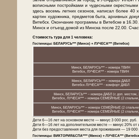
во­пис­ны­ми по­строй­ка­ми и чу­дес­ны­ми окрест­ны­
здесь во­семь летних се­зо­нов, на­пи­сал бо­лее 4
кар­тин ху­дож­ни­ка, пред­ме­тов бы­та, ар­хив­ных до
Ви­тебск. Окон­ча­ние про­грам­мы в Ви­теб­ске в 16.3
Минск и отъезд до­мой из Мин­ска по­сле 22.00. Счаст
Стоимость тура для 1 человека:
Гостиницы: БЕЛАРУСЬ*** (Минск) + ЛУЧЕСА*** (Витебск)
Минск, БЕЛАРУСЬ*** – номера ТВИН
Витебск, ЛУЧЕСА*** - номера ТВИН
Минск, БЕЛАРУСЬ*** – номера ДАБЛ
Витебск ЛУЧЕСА*** - комфорт ДАБЛ
Минск, БЕЛАРУСЬ*** – номера ДАБЛ (с доп. местом, 
Витебск, ЛУЧЕСА*** – номера СЕМЕЙНЫЕ (2 спальни, 
Минск, БЕЛАРУСЬ*** – номера СЕМЕЙНЫЕ (2 спальни,
Витебск, ЛУЧЕСА*** – номера СЕМЕЙНЫЕ (2 спальни, 
Дети 6—16 лет на основном месте — минус 3 000 рос. руб.
Дети 6—16 лет на дополнительном месте — минус 20% от 
Дети без предоставления места для проживания — 19 000 рос
Гостиницы: ВИКТОРИЯ&СПА**** (Минск) + ЛУЧЕСА*** (Витебск