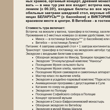
ных хра­мов, органный кон­церт, древний мо­на­ст
вать — в наш тур уже все вхо­дит: встре­ча каж­до­
ле­ни­ем (с 00.10!), входные би­ле­ты во все му­зе
обильные завтраки швед­ский стол, вкус­ные обе­
ни­цах БЕЛАРУСЬ*** (с бас­сей­ном) и ВИКТОР
красивом месте в центре. В Витебске - в гост
Сто­и­мость ту­ра вклю­ча­ет:
Встреча: на вок­за­ле у ва­го­на, транс­фер в го­сти­ни­цу, за­се­л
Про­жи­ва­ние в 2-местных но­ме­рах со все­ми удоб­ства­ми, те­л
Минск — в го­сти­ни­це Бе­ла­русь*** (с бас­сей­ном) и
Ви­тебск — в го­сти­ни­це Лучеса***
Питание: 4 зав­тра­ка швед­ский стол + 1 завтрак кон­ти­нен­та
Транс­порт: транс­фер в го­сти­ни­цу; на экс­кур­си­ях ав­то­бус ту
Экскурсии с вход­ны­ми би­ле­та­ми в му­зеи:
Об­зор­ная экскурсия по Мин­ску, Тро­иц­кое пред­ме­сть
Экс­кур­сия "Эт­но­куль­тур­ный ком­плекс "На­но­сы"
По­се­ще­ние Музея сельского бы­та
По­се­ще­ние Музея хле­ба, чаепитие
По­се­ще­ние Музея са­мо­ва­ров и са­мо­гон­ных ап­па­ра­
Мастер-класс по выпечке хле­ба
Экс­кур­сия в усадебно-парковый ком­плекс "Парк ис­то­
Анимационная про­грам­ма с де­гу­ста­ци­я­ми в Су­ле
Ка­та­ние по озе­ру на драккаре
Экс­кур­сия по Полоцку
По­се­ще­ние Со­фий­ско­го со­бо­ра в По­лоц­ке
Концерт органной му­зы­ки
Экс­кур­сия в Спасо-Евфросиниевский мо­на­стырь
Об­зор­ная экскурсия по Ви­теб­ску
Экс­кур­сия в му­зей Мар­ка Ша­га­ла