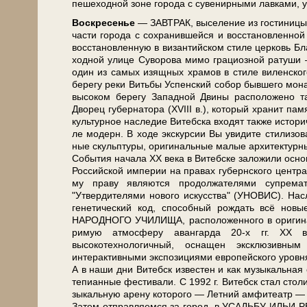
пе­ше­ход­ной зоне го­ро­да с су­ве­нир­ны­ми лав­ка­ми
Вос­кре­се­нье
— ЗАВ­ТРАК, вы­се­ле­ние из го­сти­ни­
ча­сти го­ро­да с со­хра­нив­шей­ся и вос­ста­нов­лен­
вос­ста­нов­лен­ную в ви­зан­тий­ском сти­ле цер­ковь 
ход­ной ули­це Су­во­ро­ва ми­мо грациозной ратуши —
один из са­мых изящ­ных хра­мов в сти­ле ви­лен­ско­
бе­ре­гу ре­ки Вить­бы Успен­ский со­бор быв­ше­го мо­на
вы­со­ком бе­ре­гу За­пад­ной Дви­ны рас­по­ло­же­но т
Дворец гу­бер­на­то­ра (XVIII в.), ко­то­рый хра­нит п
куль­тур­ное на­сле­дие Ви­теб­ска вхо­дят так­же ис­то­р
ле мо­дерн. В хо­де экс­кур­сии Вы уви­ди­те сти­ли­зо­
ные скульп­ту­ры, ори­ги­наль­ные ма­лые ар­хи­тек­тур
События на­ча­ла ХХ ве­ка в Ви­теб­ске заложили основу
Рос­сий­ской им­пе­рии на пра­вах губернского цен­тра),
му пра­ву яв­ля­ют­ся продолжателями супрема
"Утвердителями нового ис­кус­ства" (УНОВИС). Наслед
генетический код, способный рождать всё но­в
НАРОДНОГО УЧИЛИЩА, рас­по­ло­жен­но­го в оригиналь
ри­мую ат­мо­сфе­ру аван­гар­да 20-х гг. ХХ 
высокотехнологичный, осна­щен эксклюзивны
интерактивными экспозициями европейского уров­
А в на­ши дни Ви­тебск из­ве­стен и как му­зы­каль­ная
те­пи­ан­ные фе­сти­ва­ли. С 1992 г. Ви­тебск стал сто­ли
зы­каль­ную аре­ну ко­то­ро­го — Летний ам­фи­те­атр
За­тем от­прав­ля­ем­ся за го­род, в УСАДЬБУ ИЛЬИ Р